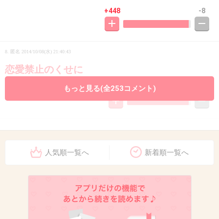
+448
-8
8. 匿名
2014/10/08(水) 21:40:43
恋愛禁止のくせに
もっと見る(全253コメント)
+315
-5
9. 匿名
2014/10/08(水) 21:40:49
そっか～知らなかったんだね～じゃあ仕方ない
人気順一覧へ
新着順一覧へ
(´∀`)ってなる?
+376
-7