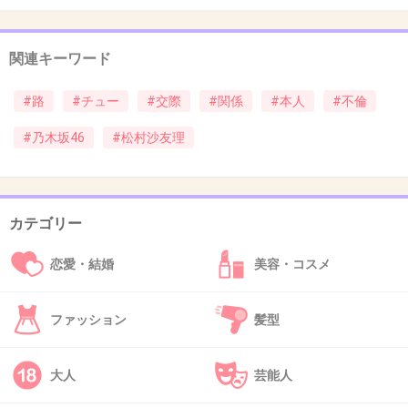
込んじゃうよ～
+59
-3
関連キーワード
#路
#チュー
#交際
#関係
#本人
#不倫
37. 匿名
2014/10/08(水) 21:43:03
#乃木坂46
#松村沙友理
そっかー、じゃあ彼女には全く罪はない
ね！ ・・・って、そんな訳にはいきませんｗ
+139
-1
カテゴリー
恋愛・結婚
美容・コスメ
38. 匿名
2014/10/08(水) 21:43:04
知らないで済むのは中学生くらいまでですよ、
ファッション
髪型
さゆりんごさん成人してますよね？
大人
芸能人
+114
-4