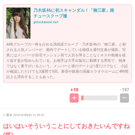
乃木坂46に初スキャンダル！「御三家」路
チュースクープ撮
girlschannel.net
AKBグループの一角を占める清純派グループ・乃木坂46の「御三家」と称
される人気メンバーが、都内でデートしている模様を週刊文春が撮影。写
真にはメンバーが自宅マンション前で人目を憚ることなくキスや抱擁を繰
り返す姿が収められている。お相手は大手出版社に勤務する男性で、独身
ではなく妻子がいるという。メンバーと彼のデートは1度だけでなく、小誌
が確認しただけでも3週間で3回。新宿や銀座の高級カラオケルームに4時間
以上も滞在することもあった。
+10
-197
2. 匿名
2014/10/08(水) 21:39:19
はいはいそういうことにしておきたいんですね