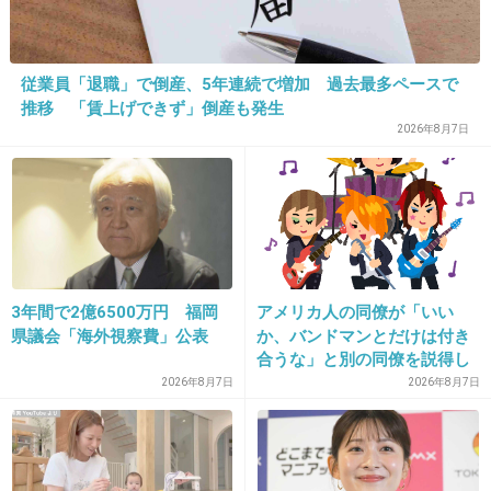
倫していたことが報じられ、大騒動だ。 A氏は今春まで同社が発行する
漫画雑誌「ヤングジャンプ」のグラビア担当で、乃木坂46を起用したこと
があり、“商品に手をつけた”形。この禁断の不倫を報じた「週刊文春」（文
藝春秋）によると、両者は毎週デートを重ね、A氏が松村宅を訪問。ふたり
が路上で抱き合ってキスする写真も掲載された。
従業員「退職」で倒産、5年連続で増加 過去最多ペースで
推移 「賃上げできず」倒産も発生
2026年8月7日
＞実際に同社の別の部署に勤務する社員に聞い
たところ、なんと「昨年の秋ごろ、別のAKB48
グループのメンバーと都内のカラオケボックス
に出入りしていたという目撃情報があった」と
いう。
3年間で2億6500万円 福岡
アメリカ人の同僚が「いい
県議会「海外視察費」公表
か、バンドマンとだけは付き
+312
-5
合うな」と別の同僚を説得し
ており、そこにフランス人と
2026年8月7日
2026年8月7日
イタリア人も参戦した結果こ
うなった
15. 匿名
2014/10/08(水) 21:41:30
ルール破って不倫して言い訳？