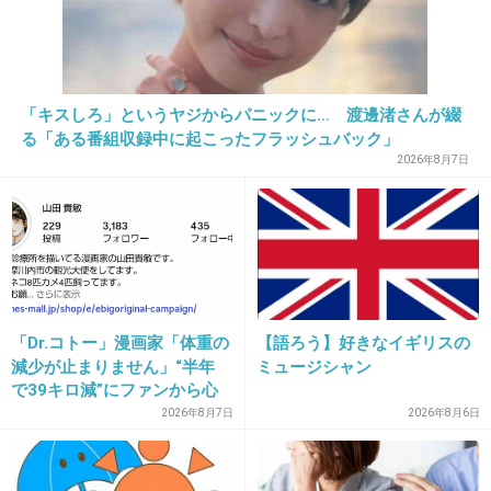
25. 匿名
2014/10/08(水) 21:42:19
「キスしろ」というヤジからパニックに… 渡邊渚さんが綴
高学歴の恋愛できず男と低学歴の体女の物語
る「ある番組収録中に起こったフラッシュバック」
2026年8月7日
+110
-10
26. 匿名
2014/10/08(水) 21:42:21
キス写真撮られた以上は付き合ってないとは言
えないもんね。
「Dr.コトー」漫画家「体重の
【語ろう】好きなイギリスの
付き合ってたけど不倫とは知らなかったとしか
減少が止まりません」“半年
ミュージシャン
で39キロ減”にファンから心
言いようがないよね。笑
配の声
2026年8月7日
2026年8月6日
出典：up.gc-img.net