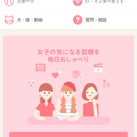
スポーツ
IT・インターネット
言い訳Maybeって歌あるね(笑)
お宅のライバルwの曲に
犬・猫・動物
質問・雑談
+88
-2
42. 匿名
2014/10/08(水) 21:43:57
知らなかったってことは、騙されたと主張する
つもりかな？
被害者面するつもりかなあ、図々しいね～
+32
-1
43. 匿名
2014/10/08(水) 21:43:58
坊主 ｸﾙ━━━━(ﾟ∀ﾟ)━━━━!?