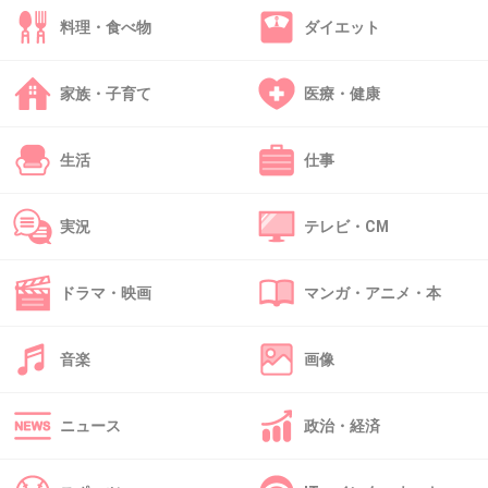
料理・食べ物
ダイエット
39. 匿名
2014/10/08(水) 21:43:26
誰だよ大体‼︎（笑）
家族・子育て
医療・健康
しかも写真全部顔が違うからどれが本当の顔な
んだよ
生活
仕事
+209
-3
実況
テレビ・CM
ドラマ・映画
マンガ・アニメ・本
40. 匿名
2014/10/08(水) 21:43:41
くだらない
音楽
画像
+22
-4
ニュース
政治・経済
41. 匿名
2014/10/08(水) 21:43:55