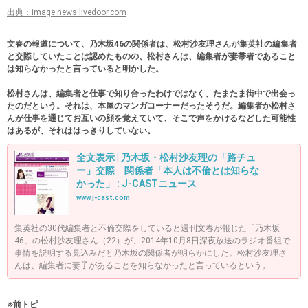
出典：image.news.livedoor.com
文春の報道について、乃木坂46の関係者は、松村沙友理さんが集英社の編集者
と交際していたことは認めたものの、松村さんは、編集者が妻帯者であること
は知らなかったと言っていると明かした。
松村さんは、編集者と仕事で知り合ったわけではなく、たまたま街中で出会っ
たのだという。それは、本屋のマンガコーナーだったそうだ。編集者か松村さ
んが仕事を通じてお互いの顔を覚えていて、そこで声をかけるなどした可能性
はあるが、それははっきりしていない。
全文表示 | 乃木坂・松村沙友理の「路チュ
ー」交際 関係者「本人は不倫とは知らな
かった」 : J-CASTニュース
www.j-cast.com
集英社の30代編集者と不倫交際をしていると週刊文春が報じた「乃木坂
46」の松村沙友理さん（22）が、2014年10月8日深夜放送のラジオ番組で
事情を説明する見込みだと乃木坂の関係者が明らかにした。松村沙友理さ
んは、編集者に妻子があることを知らなかったと言っているという。
※前トピ