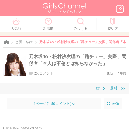
人気順
新着順
みつける
使い方
恋愛・結婚
乃木坂46・松村沙友理の「路チュー」交際、関係者「本
乃木坂46・松村沙友理の「路チュー」交際、関
係者「本人は不倫とは知らなかった」
253コメント
更新：11年前
次
最後
1ページ(1-50コメント)
画像
1. 匿名
2014/10/08(水) 21:38:09