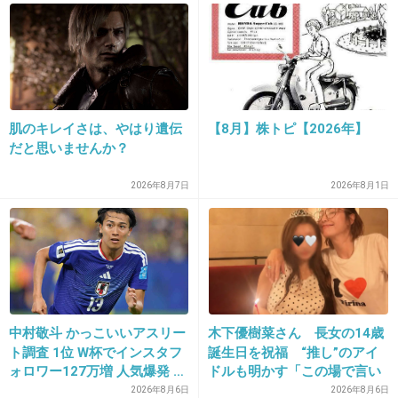
それしか逃げ道ないよねー
+128
-3
18. 匿名
2014/10/08(水) 21:41:41
肌のキレイさは、やはり遺伝
【8月】株トピ【2026年】
だと思いませんか？
などと意味不明の供述を…
2026年8月7日
2026年8月1日
+214
-2
19. 匿名
2014/10/08(水) 21:41:57
みんな彼氏いるんだよ
キツイ言い訳だね
中村敬斗 かっこいいアスリー
木下優樹菜さん 長女の14歳
ト調査 1位 W杯でインスタフ
誕生日を祝福 “推し”のアイ
+152
-5
ォロワー127万増 人気爆発 …
ドルも明かす「この場で言い
2位 高橋藍 3位 大谷翔平
ますね」
2026年8月6日
2026年8月6日