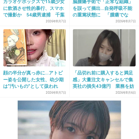
カラオケボックスで15歳少女
脳腫瘍手術で「正常な組織」
に飲酒させ性的暴行、スマホ
を誤って摘出…自発呼吸不能
22. 匿名
2014/10/08(水) 21:42:01
で撮影か 54歳男逮捕 千葉
の重篤状態に 「腫瘍でな
ぜーーーーーったいウソ！
い」結果出ても“勘違い”で摘
2026年8月7日
2026年8月7日
出継続 通常の生活送ってい
+130
-1
た患者が手足も動かず 京大
病院
23. 匿名
2014/10/08(水) 21:42:10
みんなが使う言い訳だよねー
顔の半分が真っ赤に…アトピ
「品切れ前に購入すると満足
ー姿を公開した女性、幼少期
感」大量注文キャンセルで集
+100
-4
は“汚いもの”として扱われ
英社の損失43億円 業務を妨
「人に触れる行為に罪悪感を
害した疑いで32歳女を逮捕
2026年8月7日
2026年8月6日
持っていた」
24. 匿名
2014/10/08(水) 21:42:12
枕営業かなとも思ったけどやっぱりプライベー
トでのお付き合いだったんだ
+150
-5