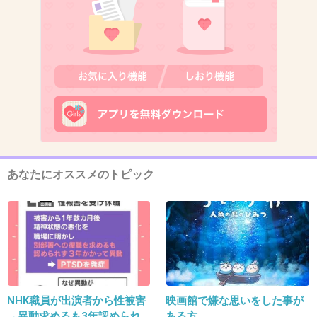
10. 匿名
2014/10/08(水) 21:41:04
不倫した人がよく言いそうな言い訳
+378
-4
11. 匿名
2014/10/08(水) 21:41:06
うわ
こう来た
あなたにオススメのトピック
+154
-5
12. 匿名
2014/10/08(水) 21:41:08
ほえ？
+11
-39
NHK職員が出演者から性被害
映画館で嫌な思いをした事が
→異動求めるも3年認められ
ある方