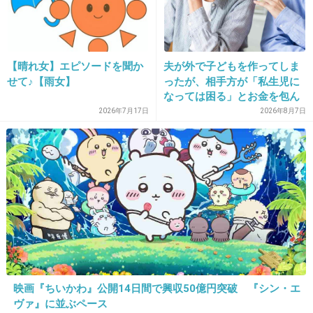
+266
-5
【晴れ女】エピソードを聞か
夫が外で子どもを作ってしま
27. 匿名
2014/10/08(水) 21:42:24
せて♪【雨女】
ったが、相手方が「私生児に
そんな釈明してもどうもなりませんよ～
なっては困る」とお金を包ん
で頭を下げに来ても応じず、
2026年7月17日
2026年8月7日
+75
-2
晩年まで離婚に応じなかった
親戚の話→「一生復讐にな
る」「これ本人幸せなの？」
28. 匿名
2014/10/08(水) 21:42:29
アイドルでいたいけど恋はしたい
わがまますぎる
映画『ちいかわ』公開14日間で興収50億円突破 『シン・エ
+192
-10
ヴァ』に並ぶペース