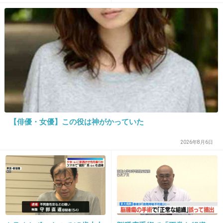
20. 匿名
2014/10/08(水) 21:41:57
えぇーそうなの？！じゃあこの子も被害者なの
ね…(;_;)
ってなるわけないでしょ！
+269
-5
【俳優・女優】この役は神がかっていた
2026年8月6日
21. 匿名
2014/10/08(水) 21:41:58
知らなかったって言わないと、慰謝料とられる
もんね。慌てて交際みとめちゃった。
+230
-3