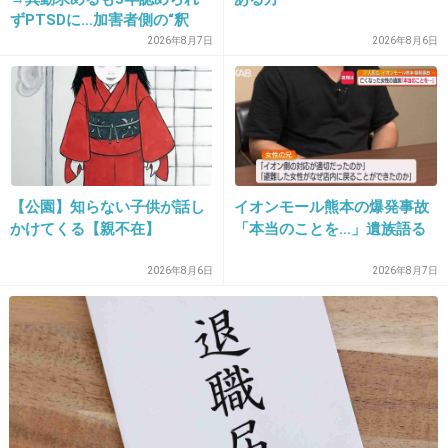
ずPTSDに…加害者側の“釈
明”にコラムニスト「納得が
2026年8月7日
2026年8月6日
13. 匿名
2014/10/08(水) 21:41:14
いかない」一方で組織体制の
んなこたない笑
問題点も指摘
+170
-3
【公園】知らない子供が話し
イオンモール熊本の爆発事故
14. 匿名
2014/10/08(水) 21:41:21
かけてくる【親不在】
「本当のことを…」遺族語る
アイドル喰いで有名な男みたいじゃん。知らな
かったとか偶然出会ったとかあり得ないと思
2026年8月6日
2026年8月7日
う。
乃木坂46・松村紗友理と熱愛報道の集英社
編集者 過去にAKB48メンバーと噂も - ライ
ブドアニュース
news.livedoor.com
乃木坂46の人気メンバー・松村沙友理が妻子ある集英社の編集者・A氏と不