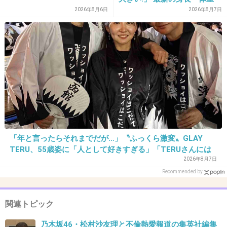
ない？
も報告
2026年8月6日
2026年8月7日
それか、そういうことにしておきたいか。
どちらにせよ、もうAKBのこと馬鹿にできない
ね。
実際の現場撮られてるわけで、松村沙友理自身
手を巻きつけてるんだから。
「年と言ったらそれまでだが…」〝ふっくら激変〟GLAY
指原とかみるきーとかより酷い。
TERU、55歳姿に「人として好きすぎる」「TERUさんには
見えない」「分からなかった」
2026年8月7日
Recommended by
もちろん峯岸なんかよりも。
関連トピック
乃木坂46=清純派
乃木坂46・松村沙友理と不倫熱愛報道の集英社編集