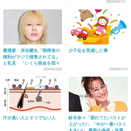
2026年8月7日
29. 匿名
2014/10/08(水) 21:42:37
恋愛禁止のアイドルが路チューな時点でアウト
ですけどね(笑)
+243
-2
愛煙家・岸谷蘭丸「喫煙者の
少子化を実感した事
権利がマジで侵害されてる」
と私見 「いくら税金を我々
が払ってるんだと」
2026年8月6日
2026年8月7日
30. 匿名
2014/10/08(水) 21:42:43
このグループは恋愛OKなの？
+75
-2
31. 匿名
2014/10/08(水) 21:42:52
汗が臭い人とそうでない人
鈴木奈々「垂れてたバストが
上がった!」「今が一番バスト
男が黙ってたなら、ただ単に騙されてたんじゃ
大きい!」 最新の身長・体重