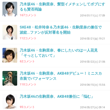
乃木坂46・生駒里奈、髪型イメチェンしてボブにす
るも賛否両論
34. 匿名
2014/10/08(水) 21:42:57
167コメント
2014/01/11(土) 17:09
松村さゆりも悪い結果
アイドルに手を出したこの男は屑
SKE48・松井玲奈＆乃木坂46・生駒里奈の兼任で
波紋…ファンが反対署名を開始
+41
-9
112コメント
2014/03/21(金) 19:21
乃木坂46・生駒里奈、春にしたいのは一人花見
「そっとしておいて」
35. 匿名
2014/10/08(水) 21:43:02
62コメント
2014/03/22(土) 21:06
んなわけねーだろ！
乃木坂46・生駒里奈、AKB48デビュー！ミニスカ
+68
-4
衣装でパフォーマンス
110コメント
2014/04/15(火) 15:56
36. 匿名
2014/10/08(水) 21:43:02
乃木坂46の生駒里奈、AKB48兼任に「悩む」
なっ訳ねえだろお～！あ～あファンの人達は寝
95コメント
2014/05/27(火) 09:14