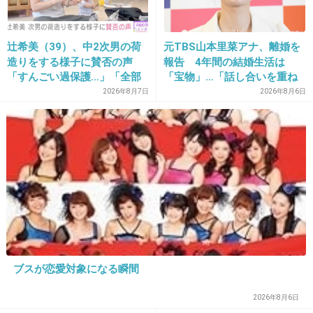
見苦しいな
+290
-6
辻希美（39）、中2次男の荷
元TBS山本里菜アナ、離婚を
造りをする様子に賛否の声
報告 4年間の結婚生活は
「すんごい過保護…」「全部
「宝物」…「話し合いを重ね
ママが準備してくれるんだ」
た結果」決断
2026年8月7日
2026年8月6日
16. 匿名
2014/10/08(水) 21:41:33
事実は事実。
+143
-2
ブスが恋愛対象になる瞬間
2026年8月6日
17. 匿名
2014/10/08(水) 21:41:38