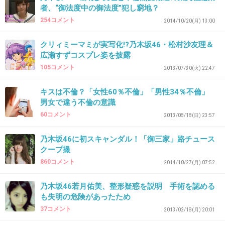
は、もう成立しないよ。
者、“御法度中の御法度”犯し窮地？
254コメント
2014/10/20(月) 13:00
+245
-13
クリィミーマミが実写化!?乃木坂46・松村沙友理＆
広瀬すずコスプレ姿を披露
105コメント
2013/07/30(火) 22:47
32. 匿名
2014/10/08(水) 21:42:53
言い訳が苦しすぎるwww
キスは不倫？「女性60％不倫」「男性34％不倫」
男女で違う不倫の意識
+91
-3
60コメント
2013/08/18(日) 23:57
乃木坂46に初スキャンダル！「御三家」路チュース
クープ撮
33. 匿名
2014/10/08(水) 21:42:56
860コメント
2014/10/27(月) 07:52
うわぁ～～～奥さんから慰謝料がっぽり請求さ
れちゃうね☆彡
乃木坂46若月佑美、整形疑惑を説明 手術を認める
も失明の危険があったため
+241
-2
37コメント
2013/02/18(月) 20:01