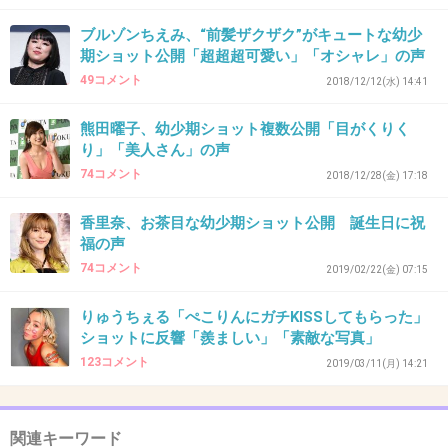
>>12
ブルゾンちえみ、“前髪ザクザク”がキュートな幼少
え！整形なの！？
期ショット公開「超超超可愛い」「オシャレ」の声
違うんじゃない？
49コメント
2018/12/12(水) 14:41
+33
-7
熊田曜子、幼少期ショット複数公開「目がくりく
り」「美人さん」の声
74コメント
2018/12/28(金) 17:18
44. 匿名
2019/03/05(火) 17:40:59
香里奈、お茶目な幼少期ショット公開 誕生日に祝
>>34
福の声
はい
74コメント
2019/02/22(金) 07:15
りゅうちぇる「ぺこりんにガチKISSしてもらった」
出典：up.gc-img.net
ショットに反響「羨ましい」「素敵な写真」
123コメント
2019/03/11(月) 14:21
出典：up.gc-img.net
関連キーワード