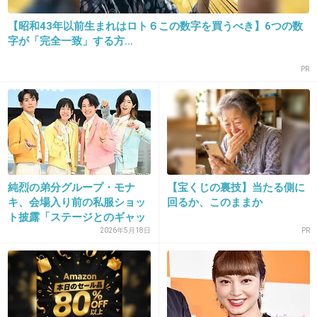
喜び組を頑張った成果が出てゴリ押しされて良かったね。
【昭和43年以前生まれはロト６この数字を買うべき】6つの数
消えないように精々頑張ってね。
字が「完全一致」する方...
+10
-9
PR
23. 匿名
2019/03/05(火) 17:28:38
あびる優にちょっとかぶる
+185
-5
純烈の弟分グループ・モナ
【宝くじの裏技】当たる側に
キ、会場入り前の私服ショッ
回るか、このままか
ト披露「ステージとのギャッ
プに...
2026年5月18日
PR
24. 匿名
2019/03/05(火) 17:28:44
一般人もこれくらいの年の子は大体みんな同じ
くらい可愛いと思う。
+62
-13