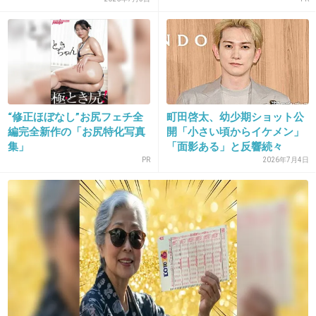
あんま可愛くない…
+230
-17
20. 匿名
2019/03/05(火) 17:27:51
“修正ほぼなし”お尻フェチ全
町田啓太、幼少期ショット公
なんでブレてない写真を選ばないの？
編完全新作の「お尻特化写真
開「小さい頃からイケメン」
+8
-1
集」
「面影ある」と反響続々
PR
2026年7月4日
21. 匿名
2019/03/05(火) 17:28:19
おでこの形的に前髪ある方が可愛くなると思う
+78
-2
22. 匿名
2019/03/05(火) 17:28:36