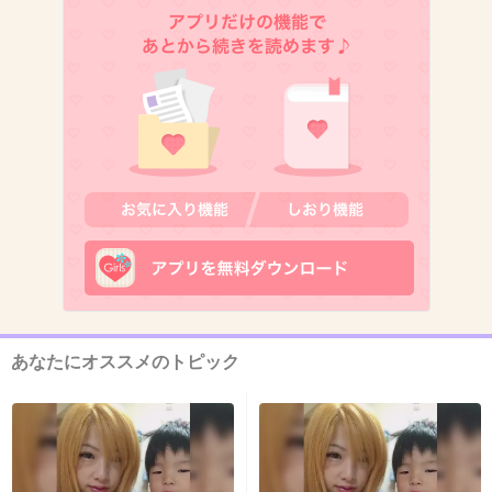
9. 匿名
2019/03/05(火) 17:25:15
可愛いのかよく分からない写真だな
+130
-7
10. 匿名
2019/03/05(火) 17:25:18
髪、、？！
顔が小さすぎて毛量が目立つのかな？
可愛いね(*^o^*)
あなたにオススメのトピック
+215
-5
11. 匿名
2019/03/05(火) 17:25:29