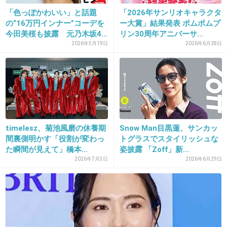
可愛らしかったわよ。成長過程でブスに変身し
「色っぽかわいい」と話題
「2026年サンリオキャラクタ
の“16万円インナー”コーデを
ー大賞」結果発表 ポムポムプ
たの。
今田美桜も披露 元乃木坂4...
リン30周年アニバーサ...
2026年5月19日
2026年6月28日
と負け惜しみ言ってみる。
+125
-3
33. 匿名
2019/03/05(火) 17:32:37
timelesz、菊池風磨の休養期
Snow Man目黒蓮、サンカッ
もっと似合う髪型があるはず…
間裏側明かす「役割が変わっ
トグラスでスタイリッシュな
た瞬間が見えて」橋本...
姿披露 「Zoff」新...
花晴れも3年A組も、いっつも髪型がビミョーな
2026年7月3日
2026年6月29日
んだよなぁ
+103
-4