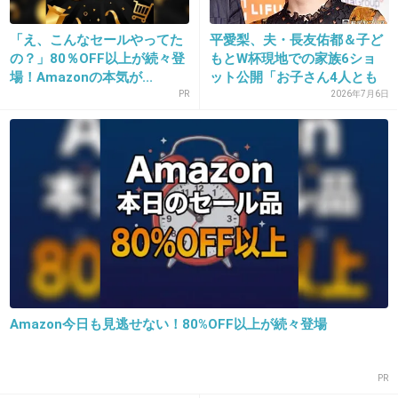
「え、こんなセールやってた
平愛梨、夫・長友佑都＆子ど
の？」80％OFF以上が続々登
もとW杯現地での家族6ショ
25. 匿名
2019/03/05(火) 17:29:04
場！Amazonの本気が...
ット公開「お子さん4人とも
おでこの産毛が前髪と見間違うくらい濃くて長
成...
PR
2026年7月6日
いよね…
前髪作ってそれ隠したら個性が死ぬんだろうけ
ど、んーって思っちゃう。
+34
-4
26. 匿名
2019/03/05(火) 17:29:31
かわいいけど、思ってたんとちゃう！
Amazon今日も見逃せない！80%OFF以上が続々登場
+30
-3
PR