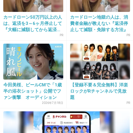
この子って凄く可愛いのに見てると不安になる
カードローン50万円以上の人
カードローン地獄の人は、消
顔だよね。
は、返済を3～6ヶ月停止して
費者金融が教えない『返済停
『大幅に減額してから返済...
止して減額・免除する方法』
+244
-26
で...
PR
PR
13. 匿名
2019/03/05(火) 17:25:38
やっぱりもう目がくりくりだね
+4
-17
今田美桜、ビールCMで「1歳
【登録不要＆完全無料】洋楽
半の浴衣ショット」公開でフ
ロックがRチャンネルで見放
ァン衝撃 オーディション
題
14. 匿名
2019/03/05(火) 17:25:50
落...
2026年7月18日
PR
顔整っててかわいい
22歳誕生日おめでとうございます