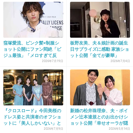
27. 匿名
2019/03/05(火) 17:29:54
期待ほどじゃなかった。
+58
-1
窪塚愛流、ピンク髪×制服シ
板野友美、夫＆娘計画の誕生
ョット公開にファン悶絶「ビ
日サプライズに感動 家族ショ
ジュ最強」「メロすぎて反
ット公開「全てが豪華」
28. 匿名
2019/03/05(火) 17:30:29
則」...
「素...
2026年7月19日
2026年7月4日
もっと目グリグリのん期待してたw
+128
-1
29. 匿名
2019/03/05(火) 17:30:32
『クロスロード』今田美桜の
新婚の松井珠理奈、夫・ボイ
絶対もっと可愛い写真あったはず
ドレス姿と共演者のオフショ
メン辻本達規とのお出かけシ
ットに「美人しかいない」と
ョット公開「幸せオーラが隠
+51
-0
反...
し...
2026年7月9日
2026年5月14日