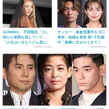
38. 匿名
2019/03/05(火) 17:35:42
眉毛ちゃんとせい
+9
-2
GENKING.、手術報告「少し
サッカー・板倉滉選手＆川口
前から体調を崩していて」
春奈、結婚を発表 第1子妊娠
「人生はいきなりどん底に...
中「無事に生まれてきてく
れ...
2026年7月25日
2026年8月2日
39. 匿名
2019/03/05(火) 17:36:14
今の方が可愛い。
+4
-0
40. 匿名
2019/03/05(火) 17:36:33
素直に名前も顔もかわいらしい
+7
-2