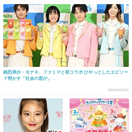
30. 匿名
2019/03/05(火) 17:30:49
この人眉毛の形もうちょっとどうにかしたらも
っと可愛くなると思う
+103
-0
純烈弟分・モナキ、ファミマと初コラボ ひやっとしたエピソー
31. 匿名
2019/03/05(火) 17:31:10
ド明かす「社会の窓が」...
>>22
ブスの嫉妬乙❗
2026年6月22日
+9
-19
32. 匿名
2019/03/05(火) 17:31:11
私だって幼少期は美桜ちゃんに負けないくらい