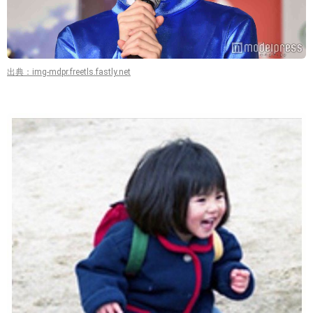
出典：img-mdpr.freetls.fastly.net