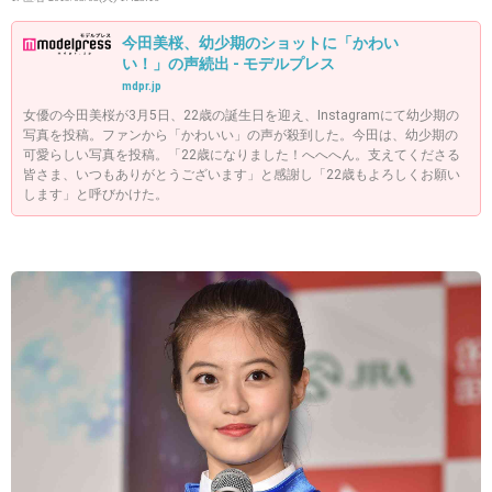
今田美桜、幼少期のショットに「かわい
い！」の声続出 - モデルプレス
mdpr.jp
女優の今田美桜が3月5日、22歳の誕生日を迎え、Instagramにて幼少期の
写真を投稿。ファンから「かわいい」の声が殺到した。今田は、幼少期の
可愛らしい写真を投稿。「22歳になりました！へへへん。支えてくださる
皆さま、いつもありがとうございます」と感謝し「22歳もよろしくお願い
します」と呼びかけた。