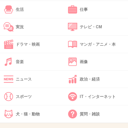
おでこから頭のてっぺんまであがってる？よね。
生活
仕事
+7
-3
実況
テレビ・CM
49. 匿名
2019/03/05(火) 17:44:59
ドラマ・映画
マンガ・アニメ・本
眉毛をちょっと変えた方がいい気がする…。
+21
-0
音楽
画像
ニュース
政治・経済
50. 匿名
2019/03/05(火) 17:45:50
髪型よりも眉毛だよ
スポーツ
IT・インターネット
二等辺三角形みたいな眉毛やめれば？
犬・猫・動物
質問・雑談
+37
-3