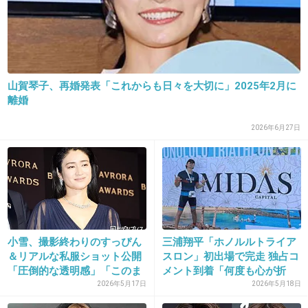
35. 匿名
2019/03/05(火) 17:32:53
逆さ絵みたいな顔
+25
-0
山賀琴子、再婚発表「これからも日々を大切に」2025年2月に
離婚
36. 匿名
2019/03/05(火) 17:33:13
2026年6月27日
おでこ狭いのか
平らなのか
なんか違和感あるんだよね〜
とは言え
小雪、撮影終わりのすっぴん
三浦翔平「ホノルルトライア
＆リアルな私服ショット公開
スロン」初出場で完走 独占コ
一般人と比べたらそりゃもう可愛いね
「圧倒的な透明感」「このま
メント到着「何度も心が折
ま...
れ...
2026年5月17日
2026年5月18日
+21
-0