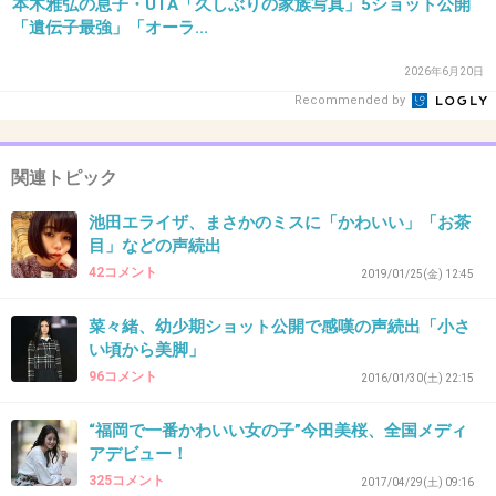
本木雅弘の息子・UTA「久しぶりの家族写真」5ショット公開
「遺伝子最強」「オーラ...
41. 匿名
2019/03/05(火) 17:37:10
2026年6月20日
Recommended by
これほどじゃないけど、
これを思い出した
関連トピック
+200
-4
池田エライザ、まさかのミスに「かわいい」「お茶
目」などの声続出
42コメント
2019/01/25(金) 12:45
42. 匿名
2019/03/05(火) 17:39:28
菜々緒、幼少期ショット公開で感嘆の声続出「小さ
「かわいい」言ってるのって何も知らない童貞君でしょ？
い頃から美脚」
+1
-13
96コメント
2016/01/30(土) 22:15
“福岡で一番かわいい女の子”今田美桜、全国メディ
アデビュー！
43. 匿名
2019/03/05(火) 17:40:23
325コメント
2017/04/29(土) 09:16