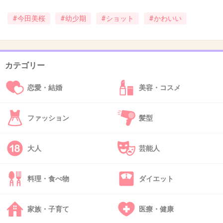
+177
-4
#今田美桜
#幼少期
#ショット
#かわいい
45. 匿名
2019/03/05(火) 17:41:31
モンチッチみたい、かわいい😂
カテゴリー
+7
-1
恋愛・結婚
美容・コスメ
ファッション
髪型
46. 匿名
2019/03/05(火) 17:43:39
とても楽しそうにはしゃいでてすごい可愛い！！
大人
芸能人
+7
-0
料理・食べ物
ダイエット
48. 匿名
2019/03/05(火) 17:44:18
家族・子育て
医療・健康
やっぱ毛深いよねw