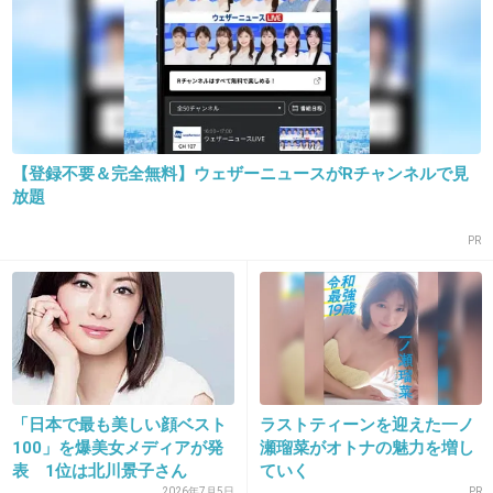
+300
-28
【登録不要＆完全無料】ウェザーニュースがRチャンネルで見
放題
PR
16. 匿名
2019/03/05(火) 17:26:17
美人だけどオデコの髪の毛が気になる
+211
-7
「日本で最も美しい顔ベスト
ラストティーンを迎えた一ノ
18. 匿名
2019/03/05(火) 17:26:20
100」を爆美女メディアが発
瀬瑠菜がオトナの魅力を増し
髪型がダメなのかな、なんか目がでかいだけで
表 1位は北川景子さん
ていく
2026年7月5日
PR