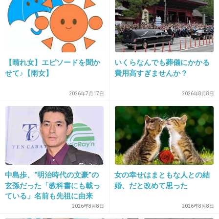
21. 匿名
2014/09/13(土) 20:17:11
10年後の私へ
【晴れ女】エピソードを聞か
いくらなんでも葬儀にかかる
せて♪【雨女】
費用高すぎませんか？
幸せですか？
夢を叶えることが出来ていますか？
2026年7月17日
2026年8月8日
自分の道は誰にも邪魔されず着実に進んでくだ
さい。
いまの私より遥かに立派な私でありますように
+17
-1
中島歩、“明治時代の文豪”の
女の幸せはまともな人との結
玄孫だった「教科書にも載っ
婚、だと改めて思った
ている」名前も先祖に由来
2026年8月8日
2026年8月8日
22. 匿名
2014/09/13(土) 20:17:17