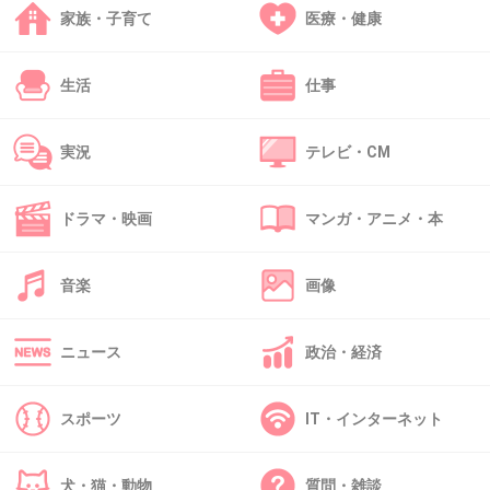
家族・子育て
医療・健康
辛い抗がん剤乗り越えて乳房もなくした
きっと幸せになっているよね
生活
仕事
+48
-1
実況
テレビ・CM
38. 匿名
2014/09/13(土) 20:39:00
ドラマ・映画
マンガ・アニメ・本
一年後の自分へ
今は残念なぽっこりお腹…
音楽
画像
ちゃんとぺったんこのお腹になって、ウエスト
もくびれてますか？
ニュース
政治・経済
頑張れよ！自分！
+16
-1
スポーツ
IT・インターネット
犬・猫・動物
質問・雑談