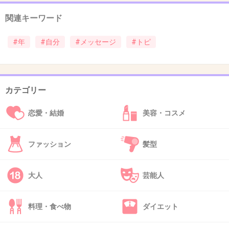
関連キーワード
36. 匿名
2014/09/13(土) 20:35:54
一年後の私へ
#年
#自分
#メッセージ
#トピ
一年前いじめられたり 友達だと思ってたのに裏
切られたり散々だったね。都合よく裏切ったり
いじめてきた人たちはきっと罰が当たってるは
カテゴリー
ずだよね?
恋愛・結婚
美容・コスメ
もう友達作らないかもしれないけど幸せに笑っ
て過ごしてるかな？
ファッション
髪型
+16
-1
大人
芸能人
37. 匿名
2014/09/13(土) 20:35:59
料理・食べ物
ダイエット
5年後の私へ
ガン完治して生きてますか？