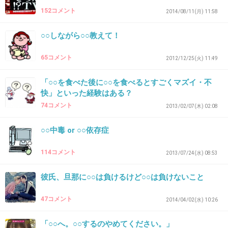
32. 匿名
2014/09/13(土) 20:24:41
152コメント
2014/08/11(月) 11:58
5年後の私へ
○○しながら○○教えて！
生きていますか？
65コメント
2012/12/25(火) 11:49
もしまだ生きていたらラッキーです
「○○を食べた後に○○を食べるとすごくマズイ・不
1日1日を大切に過ごしてください
快」といった経験はある？
+30
-2
74コメント
2013/02/07(木) 02:08
○○中毒 or ○○依存症
33. 匿名
2014/09/13(土) 20:27:20
114コメント
2013/07/24(水) 08:53
10年後、37歳の私へ。
彼氏、旦那に○○は負けるけど○○は負けないこと
子供達は中学生に高校生。
47コメント
金かかるぞ〜！！！
2014/04/02(水) 10:26
一生懸命働けよ！！！
「○○へ。○○するのやめてください。」