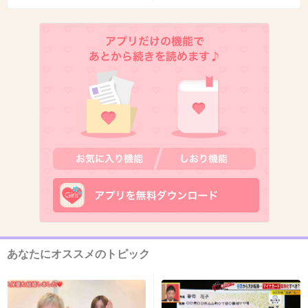
がんばるしかないよね！
+39
-2
11. 匿名
2014/09/13(土) 20:13:02
未来の自分が笑っているようにいまちゃんと頑
張らなきゃな。
+14
-1
12. 匿名
2014/09/13(土) 20:13:37
2年後の私よ目標では結婚・妊娠する予定で
あなたにオススメのトピック
す！お金ためて頑張って!
+12
-2