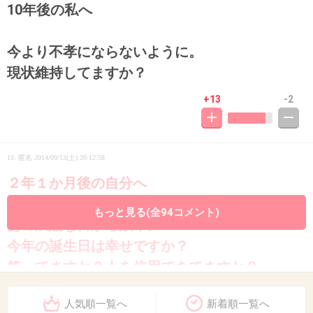
10年後の私へ
今より不孝にならないように。
現状維持してますか？
+13
-2
10. 匿名
2014/09/13(土) 20:12:58
２年１か月後の自分へ
もっと見る(全94コメント)
あの残酷な日から数年。
今年の誕生日は幸せですか？
笑ってますか？人を信用できてますか？
人生やってらんねーなんていってませんか？
人気順一覧へ
新着順一覧へ
幸せにしても不幸にしても