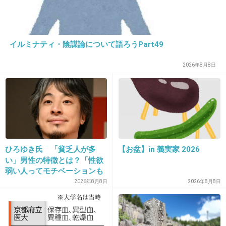
26. 匿名
2014/09/13(土) 20:20:03
イルミナティ・陰謀論について語ろうPart49
5年後の自分へ
2026年8月8日
仕事は見つかった？
もしかしてまだ童貞ですか？
免許を取っても車が無ければクソだからね？
ババアの年金で一生生活は出来ません
がんばって！
+3
-9
ひろゆき氏 「貧乏人が多
【お盆】in 義実家 2026
い」男性の特徴とは？「性欲
弱い人ってモチベーションも
27. 匿名
2014/09/13(土) 20:20:05
低いので貧乏人多い」
2026年8月8日
2026年8月8日
10年後の私へ