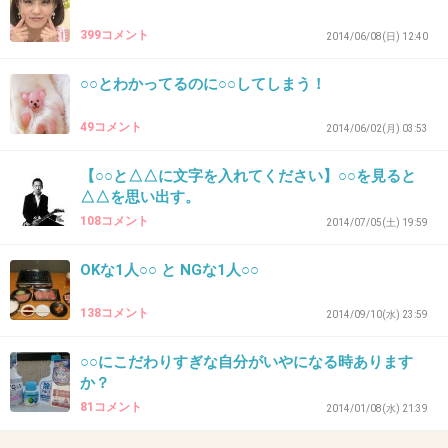
+8
-3
399コメント
2014/06/08(日) 12:40
○○とわかってるのに○○してしまう！
34. 匿名
2014/09/13(土) 20:28:26
49コメント
2014/06/02(月) 03:53
1年後の私。
【○○と△△に文字を入れてください】○○を見ると
プロポーズされましたか？
△△を思い出す。
幸せになれましたか？
108コメント
2014/07/05(土) 19:59
+10
-3
OKな1人○○ と NGな1人○○
138コメント
2014/09/10(水) 23:59
35. 匿名
2014/09/13(土) 20:34:14
○○にこだわりすぎな自分がいやになる時あります
マイナス魔は一生不幸だね
か？
+3
-1
81コメント
2014/01/08(水) 21:39