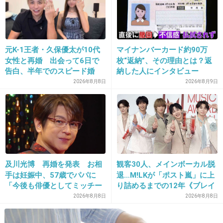
13. 匿名
2014/09/13(土) 20:13:40
元K-1王者・久保優太が10代
マイナンバーカード約90万
1年後の私へ
女性と再婚 出会って6日で
枚“返納”、その理由とは？返
告白、半年でのスピード婚
納した人にインタビュー
ママになれた？？？
2026年8月8日
2026年8月9日
かわいい赤ちゃんと一緒にいますよーに…♡
+41
-4
及川光博 再婚を発表 お相
観客30人、メインボーカル脱
手は妊娠中、57歳でパパに
退…M!LKが「ポスト嵐」に上
14. 匿名
2014/09/13(土) 20:14:46
「今後も俳優としてミッチー
り詰めるまでの12年《ブレイ
二年後の私へ。
として精進」
ク秘話》
2026年8月8日
2026年8月8日
辛かったけど頑張ったよね。抜け出せないよう