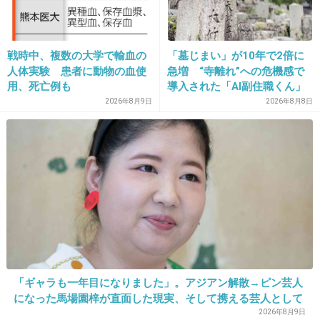
元気ですか？幸せですか？
幸せになって下さい。
戦時中、複数の大学で輸血の
「墓じまい」が10年で2倍に
人体実験 患者に動物の血使
急増 “寺離れ”への危機感で
+16
-1
用、死亡例も
導入された「AI副住職くん」
法要予約からお説教まで24時
2026年8月9日
2026年8月8日
間対応 2万5000基が眠る
「お墓のお墓」にも変化が
28. 匿名
2014/09/13(土) 20:20:09
一年後の自分へ
いろいろあったけど本当に結婚おめでとう＼(^o^)／
いろいろあったから勉強になり結果やっと良い人に巡り会
えたんだね。
末永く幸せになろうー
+10
-1
「ギャラも一年目になりました」。アジアン解散→ピン芸人
になった馬場園梓が直面した現実、そして携える芸人として
の矜持
2026年8月9日