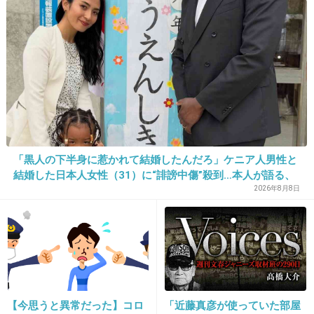
一年後の自分へ
無事、出産できたかな?良いママになれてます
か？
+17
-3
「黒人の下半身に惹かれて結婚したんだろ」ケニア人男性と
23. 匿名
2014/09/13(土) 20:17:57
結婚した日本人女性（31）に“誹謗中傷”殺到…本人が語る、
3年後の私へ
日本で感じる“外国人差別”のリアル
2026年8月8日
仕事は順調ですか？
+8
-2
【今思うと異常だった】コロ
「近藤真彦が使っていた部屋
24. 匿名
2014/09/13(土) 20:19:00