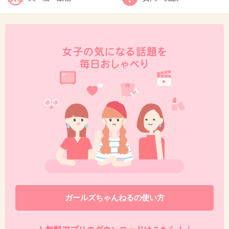
39. 匿名
2014/09/13(土) 20:39:59
3年後の私へ
少しは英会話できるようになってるかな？
なかなか上達しなくて苦しいかもしれないけど
10年後のあなたは今のあなたが作ってるよ！
諦めないでがんばって！
+8
-1
40. 匿名
2014/09/13(土) 20:43:45
12年後の私へ
30歳、楽しんでますか？
知ってるだろうけど
ガールズちゃんねるの使い方
12年前の自分は笑ってられない状態だったよ
ね。