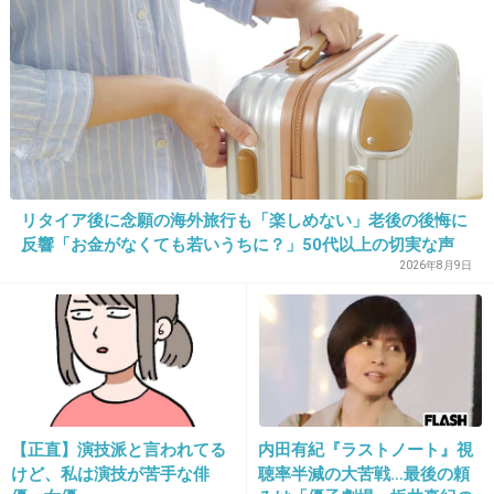
な底辺でもがいてた。でも辿りついた。お金も
あるし、これから人生楽しもう。
+27
-2
15. 匿名
2014/09/13(土) 20:14:58
七年後の私へ
リタイア後に念願の海外旅行も「楽しめない」老後の後悔に
反響「お金がなくても若いうちに？」50代以上の切実な声
資格やスキルを活かすため旦那に主夫になってもらってバ
2026年8月9日
リバリ働きましょう
+8
-2
【正直】演技派と言われてる
内田有紀『ラストノート』視
けど、私は演技が苦手な俳
聴率半減の大苦戦…最後の頼