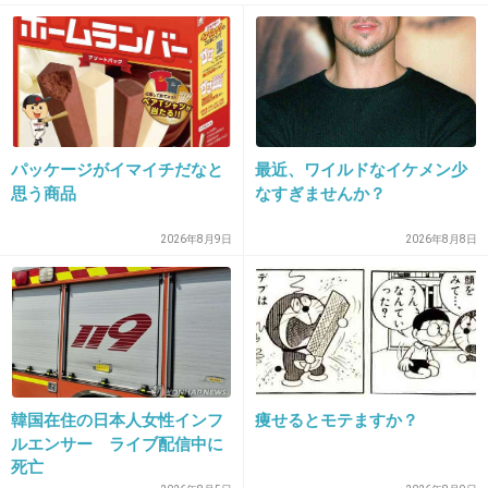
29. 匿名
2014/09/13(土) 20:23:06
5年後の35歳の私へ
さすがにもう結婚してますよね？結婚おめでと
う！
子供いるかな？出産おめでとう！
パッケージがイマイチだなと
最近、ワイルドなイケメン少
初心を忘れずにマイペースで気楽にがんばって
思う商品
なすぎませんか？
ね。
2026年8月9日
2026年8月8日
+14
-2
30. 匿名
2014/09/13(土) 20:23:38
1年後の私へ
笑顔は増えたかな？増えてるといいな。
韓国在住の日本人女性インフ
痩せるとモテますか？
ルエンサー ライブ配信中に
どんな事があろうと何があろうと、
死亡
大切な心を捨てないでね失くさないでいてね。