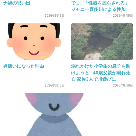
ナ禍の思い出
で…」「性器を握らされる」
3年後の私へ。
ジャニー喜多川による性加
害、語り始めた被害者たち
2026年8月8日
2026年8月8日
年齢的に結婚してて欲しいなあ。
《徹底取材の裏側》
最近やっと長年引きずってた失恋を
吹っ切ったところなんだよね。
あなたのこの失恋の痛みや今までの頑張りが
報われていることを祈ります。
男嫌いになった理由
溺れかけた小学生の息子を助
+9
-1
けようと…40歳父親が溺れ死
亡 家族3人で川遊びに
2026年8月8日
2026年8月9日
25. 匿名
2014/09/13(土) 20:19:02
17
頑張れ！
10年あっという間だよ
10年後も若いなんていいな
+8
-1