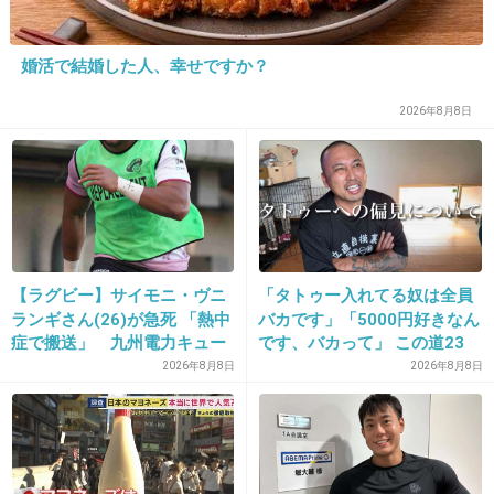
17. 匿名
2014/09/13(土) 20:15:56
婚活で結婚した人、幸せですか？
10年後の22歳の自分へ
2026年8月8日
夢は叶いましたか
+10
-15
18. 匿名
2014/09/13(土) 20:16:22
100年後の私へ
【ラグビー】サイモニ・ヴニ
「タトゥー入れてる奴は全員
ランギさん(26)が急死 「熱中
バカです」「5000円好きなん
症で搬送」 九州電力キュー
です、バカって」 この道23
生まれ変わってるだろうな？
デンヴォルテクスで練習中
年の彫り師YouTuberの動画
2026年8月8日
2026年8月8日
新しい私でも旦那と結婚したい
が話題
+29
-6