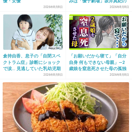
優・女優
みは「優子劇場」坂井真紀の
“猟奇的演技” が救いの神にな
2026年8月8日
2026年8月8日
るか
16. 匿名
2014/09/13(土) 20:15:13
自分へ
倉持由香、息子の「自閉スペ
「お願いだから寝て」「自分
クトラム症」診断にショック
自身 何もできない母親」―2
で涙… 見逃していた乳幼児期
歳娘を窒息死させた母の孤独
幾つになっても恋に恋してんじゃね～ぞ！
のサインとは
「娘は『ママどうして』と」
2026年8月8日
2026年8月8日
限界の年子ワンオペ育児 法
廷での懺悔と声なきSOS
+17
-2