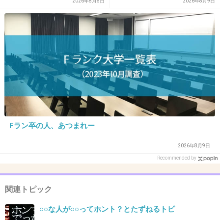
2026年8月5日
2026年8月9日
+16
-2
31. 匿名
2014/09/13(土) 20:24:15
1年後の自分へ
英語の勉強 続いてますか？
ピアノもまた始めてますか？
自分が何を好きか
Fラン卒の人、あつまれー
何をやりたいのか
見失ってた数年だったけど
2026年8月9日
難しいこと考えずに
Recommended by
思うままの自分になれ！
+7
-2
関連トピック
○○な人が○○ってホント？とたずねるトピ