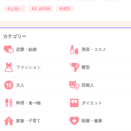
すべてにおいて早すぎる人でした。
#お祝い
#X JAPAN
#HIDE
今の時代に彼が生きていたら、いったいどんな
面白いことをしてくれたのでしょう。
カテゴリー
恋愛・結婚
美容・コスメ
彼が生きていたら時代の音楽業界には夢や希
望、楽しみがあったけど、今の音楽業界を彼が
ファッション
髪型
みたら悲しむでしょうね。
+13
-2
大人
芸能人
料理・食べ物
ダイエット
31. 匿名
2012/12/14(金) 01:18:30
hide誕生日おめでとう いつまでも忘れないよ
家族・子育て
医療・健康
+7
-2