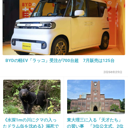
今日が誕生日だったんだね。
+10
-2
11. 匿名
2012/12/13(木) 22:02:34
バンドブームやっぱり90年代で終わりだな
+16
-0
BYDの軽EV「ラッコ」受注が700台超 7月販売は125台
2026年8月9日
12. 匿名
2012/12/13(木) 22:03:48
YOSHIKIのドラムが当時やばかったよね。
日本一の最速とか言われてたし。
《水深1mの川にクマの入っ
東大理三に入る「天才たち」
+25
-6
たドラム缶を沈める》溺死で
の習い事 「3位公文式、2位