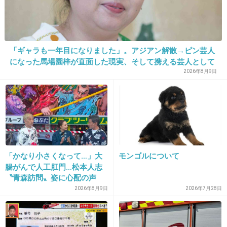
は本物でしたね。毎年、あなたの誕生日と命日
だけはいい歳してもいまだに泣いてしまいま
す。
「ギャラも一年目になりました」。アジアン解散→ピン芸人
+18
-3
になった馬場園梓が直面した現実、そして携える芸人として
の矜持
2026年8月9日
24. 匿名
2012/12/13(木) 23:06:31
お誕生日おめでとう(^-^)
今でもhideちゃんの曲聞いてるよ♪
+10
-3
「かなり小さくなって…」大
モンゴルについて
腸がんで人工肛門…松本人志
〝青森訪問〟姿に心配の声
25. 匿名
2012/12/13(木) 23:14:19
続々「脂肪のない感じが痛ま
2026年8月9日
2026年7月28日
ヒデさん何歳で亡くなられたの？
しい」「無理せずに」
+3
-2