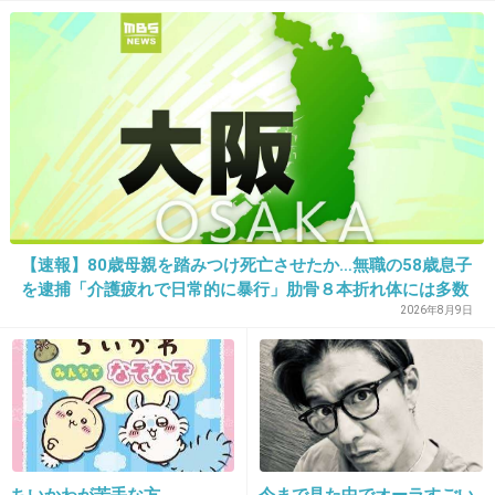
19. 匿名
2012/12/13(木) 22:23:56
家にhideコーナー作ってる人、少なくないは
ず。
+29
-6
【速報】80歳母親を踏みつけ死亡させたか…無職の58歳息子
20. 匿名
2012/12/13(木) 22:29:48
を逮捕「介護疲れで日常的に暴行」肋骨８本折れ体には多数
の痕 大阪・岬町
2026年8月9日
時間が過ぎるのって早いですね。
hideが居なくなってから、大分経ちました。
hideは私のなかで今でも音を奏でています。
+17
-4
ちいかわが苦手な方
今まで見た中でオーラすごい