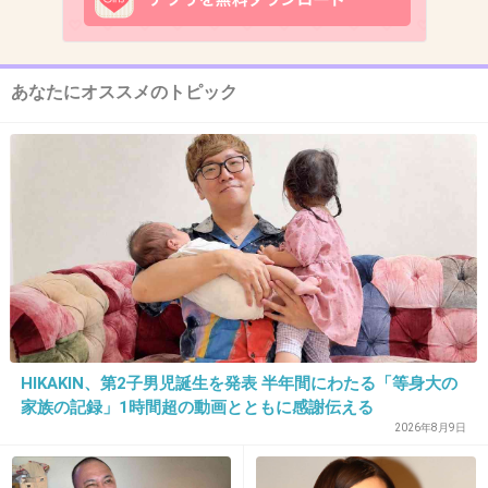
あなたにオススメのトピック
+58
-6
7. 匿名
2012/12/13(木) 21:59:59
あたしも、今日誕生日(●´ω｀●)
+21
-2
HIKAKIN、第2子男児誕生を発表 半年間にわたる「等身大の
家族の記録」1時間超の動画とともに感謝伝える
2026年8月9日
8. 匿名
2012/12/13(木) 22:01:21