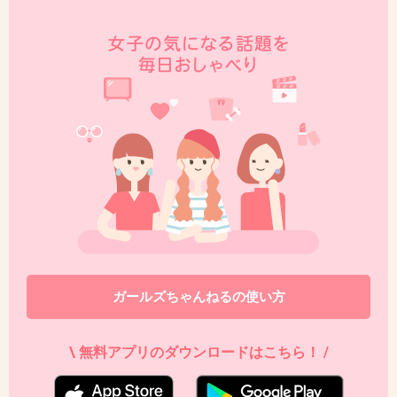
間たちがかけつけた映像を鮮明に思い出しま
す。
あれから１５年たった今でも、主人と二人、
hideちゃんの曲を聴いています。
１５年経ってもまったく色褪せません。
沢山の誤解や中傷があったけれど
１５年経った今でも、これだけ沢山の人に愛さ
れているというのが
誤解はすべて誤解だったという証明だと思いま
す。うまく言えないけど。。。
ガールズちゃんねるの使い方
hideちゃん、誕生日おめでとう！！
\ 無料アプリのダウンロードはこちら！ /
あなたは真のカリスマです。