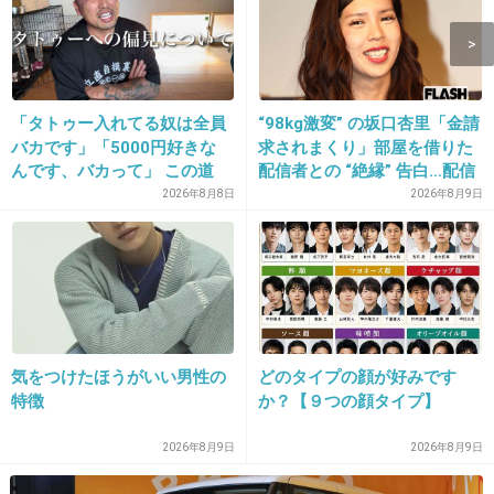
hideって窒息オナニー中に死んだって本当？
+3
-80
「タトゥー入れてる奴は全員
“98kg激変” の坂口杏里「金請
9. 匿名
2012/12/13(木) 22:01:34
バカです」「5000円好きな
求されまくり」部屋を借りた
亡くなって15年経っても誕生日を祝ってもらえ
んです、バカって」 この道
配信者との “絶縁” 告白…配信
23年の彫り師YouTuberの動
者側は「逃げられた」荷物放
2026年8月8日
2026年8月9日
るなんて、どれだけ偉大な人だったかが分かり
画が話題
置に怒り心頭
ますね
+51
-7
10. 匿名
2012/12/13(木) 22:02:11
気をつけたほうがいい男性の
どのタイプの顔が好みです
特徴
か？【９つの顔タイプ】
初めて友達同士で旅行に行って、
その旅館でｈｉｄｅの訃報を聞いた（見た）のを覚えて
2026年8月9日
2026年8月9日
る。