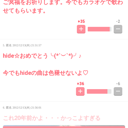
ご冥福をお祈りします。今でもカラオケで歌わ
せてもらいます。
+35
-2
5. 匿名
2012/12/13(木) 21:51:57
hide☆おめでとう╰(*´︶`*)╯♪
今でもhideの曲は色褪せないよ♡
+36
-6
6. 匿名
2012/12/13(木) 21:56:01
これ20年前かよ・・・かっこよすぎる