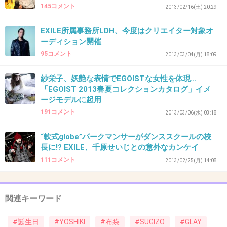
145コメント
2013/02/16(土) 20:29
29. 幸せ者 パート2
2012/12/14(金) 00:27:02
hideが亡くなった時 hideより確実に年下だった私だけ
EXILE所属事務所LDH、今度はクリエイター対象オ
ど、
ーディション開催
今ではすっかり年上。
95コメント
2013/03/04(月) 18:09
hideの誕生日が来る度に月日の流れを感じ、
紗栄子、妖艶な表情でEGOISTな女性を体現…
「EGOIST 2013春夏コレクションカタログ」イメ
hideの命日が来る度に死を知らせるTVテロップを見た時の
ージモデルに起用
衝撃を思い出す。
191コメント
2013/03/06(水) 03:18
でも、タイムリーでhideのライブを体感できたことは、
“軟式globe”パークマンサーがダンススクールの校
かけがえのない私の財産。
長に!? EXILE、千原せいじとの意外なカンケイ
111コメント
2013/02/25(月) 14:08
hideありがとう。
+13
-4
関連キーワード
#誕生日
#YOSHIKI
#布袋
#SUGIZO
#GLAY
30. 匿名
2012/12/14(金) 01:11:05