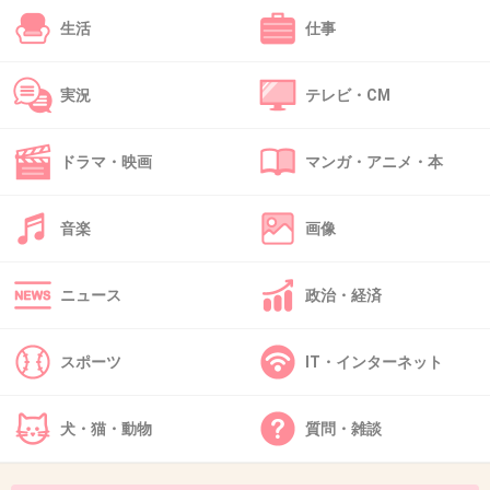
生活
仕事
32. 匿名
2012/12/14(金) 01:19:50
実況
テレビ・CM
もう15年も経つのか・・・私も歳をとるわけだ
+5
-2
ドラマ・映画
マンガ・アニメ・本
音楽
画像
33. 匿名
2012/12/14(金) 02:27:39
私がｈｉｄｅちゃんを知ったのは ROCKET DIVE
ニュース
政治・経済
リリース時。
なんというかもう、言葉に表せないくらいの衝
スポーツ
IT・インターネット
撃を受けたのを覚えています。
でもそれからすぐに逝ってしまいました
犬・猫・動物
質問・雑談
ね。。。
今でもhideちゃんの葬儀に、沢山のファンや仲