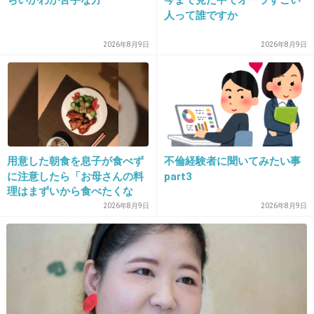
人って誰ですか
21. 匿名
2012/12/13(木) 22:37:23
本当にＸＪＡＰＡＮは最高のバンドだと思った
2026年8月9日
2026年8月9日
+19
-4
22. 匿名
2012/12/13(木) 22:40:31
さん
>>7
用意した朝食を息子が食べず
不倫経験者に聞いてみたい事
おめでとうございます♪
に注意したら「お母さんの料
part3
理はまずいから食べたくな
い」と…「まずいなら食べな
2026年8月9日
2026年8月9日
+3
-2
くていい。今後は自分で食事
を用意しなさい。お金は渡
す」と言った話が議論に
23. 匿名
2012/12/13(木) 22:40:34
ソロになってからもあなたの人気とカリスマ性