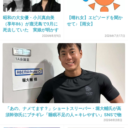
あの頃の音楽界好きだったなぁ〜。バンドはや
っぱり良いですね。お誕生日おめでとう！今で
昭和の大女優・小川真由美
【晴れ女】エピソードを聞か
も大好きな人です。
（享年86）が鹿児島で3月に
せて♪【雨女】
死去していた 実娘が明かす
+31
-3
「毒母」の素顔と空白の晩年
2026年8月9日
2026年7月17日
17. 匿名
2012/12/13(木) 22:20:05
年がバレるけど中１でXを好きになり青春時代
はXと共に過ごして来ました
亡くなって１５年
それでもお誕生日をお祝いして貰えるhideちゃ
ん
「あの、ナメてます？」ショートスリーパー・堀大輔氏が高
あなたがいたバンドを好きでファンとして誇り
須幹弥氏にブチギレ「睡眠不足の人＝キレやすい」SNSで物
に思います
議
2026年8月8日