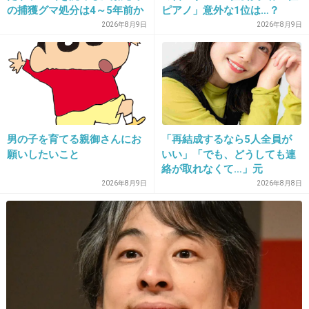
の捕獲グマ処分は4～5年前か
ピアノ」意外な1位は…？
ら 「先人の経験から時間を
「3つぐらいの習い事は当た
2026年8月9日
2026年8月9日
決めていた」「溺死だけがフ
り前、4つ以上の家庭も多
13. 匿名
2012/12/13(木) 22:05:37
ォーカスされ困惑」と町の担
数」
＞7
当者
おめでとう！!(^^)!
+14
-2
男の子を育てる親御さんにお
「再結成するなら5人全員が
願いしたいこと
いい」「でも、どうしても連
絡が取れなくて…」元
14. 匿名
2012/12/13(木) 22:08:52
ZONE・MIZUHO（38）が明
2026年8月9日
2026年8月8日
15年も経ったのかぁ
かす「19年ぶりに芸能界復
あのころのバンドはすごかったね
帰」した本当の理由
+15
-1
15. 匿名
2012/12/13(木) 22:09:46