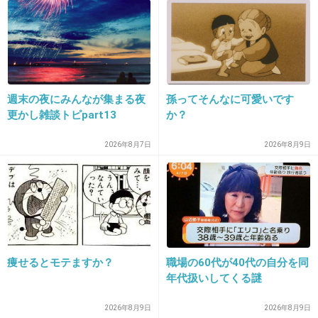
+26
-4
18. 匿名
2012/12/13(木) 22:21:57
hideお誕生日おめでとう！！！
週末の夜にみんなが集まる夜
孫ってそんなに可愛いです
更かし雑談トピpart13
か？
確かに15年前から歳は変わらないかもしれない
2026年8月7日
2026年8月9日
けど、
誕生日があったからこそhideが存在した訳で、
その誕生日が消えてなくなるなんて事はないか
ら、
何年経っても、声を大にして「おめでとう」と
お祝いさせていただきます！
痩せるとモテますか？
職場の60代が40代の自分を同
年代扱いしてくる謎
+18
-4
2026年8月9日
2026年8月9日