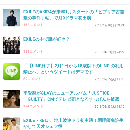
27. 匿名
2012/12/14(金) 00:12:58
EXILEのAKIRAが来年1月スタートの「ビブリア古書
堂の事件手帖」で月9ドラマ初出演
〉〉26
そっかー。
163コメント
2012/12/20(木) 03:23
そう考えるとヒデが居るライブに何度も行ってる私は幸せ
EXILEの中で誰が好き？
者だな。
+11
-3
151コメント
2013/01/08(火) 23:19
「【LINE終了】2月1日から18歳以下のLINE の利用
禁止へ」というツイートはデマです
28. 匿名
2012/12/14(金) 00:24:14
89コメント
2013/02/05(火) 12:00
ラジオで聞く彼の優しい声が大好きでした。
hideちゃん、おめでとう。
平愛梨がGLAYのニューアルバム「JUSTICE」
「GUILTY」CMでテレビ初となるすっぴんを披露
そしてありがとう。
124コメント
2013/02/13(水) 14:10
+16
-3
EXILE・KEIJI、地上波連ドラ初主演！調理師免許生
かして天才シェフ役