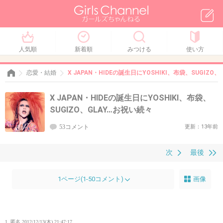
人気順
新着順
みつける
使い方
恋愛・結婚
X JAPAN・HIDEの誕生日にYOSHIKI、布袋、SUGIZO
X JAPAN・HIDEの誕生日にYOSHIKI、布袋、
SUGIZO、GLAY…お祝い続々
53コメント
更新：13年前
次
最後
1ページ(1-50コメント)
画像
1. 匿名
2012/12/13(木) 21:47:17