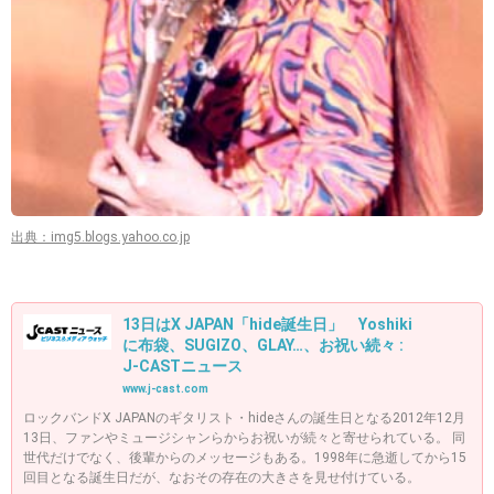
出典：img5.blogs.yahoo.co.jp
13日はX JAPAN「hide誕生日」 Yoshiki
に布袋、SUGIZO、GLAY…、お祝い続々 :
J-CASTニュース
www.j-cast.com
ロックバンドX JAPANのギタリスト・hideさんの誕生日となる2012年12月
13日、ファンやミュージシャンらからお祝いが続々と寄せられている。 同
世代だけでなく、後輩からのメッセージもある。1998年に急逝してから15
回目となる誕生日だが、なおその存在の大きさを見せ付けている。