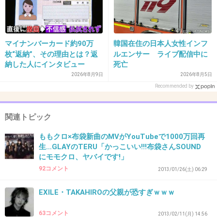
26. 匿名
2012/12/14(金) 00:02:02
マイナンバーカード約90万
韓国在住の日本人女性インフ
お誕生日おめでとうございます(*･ω･*）
枚“返納”、その理由とは？返
ルエンサー ライブ配信中に
納した人にインタビュー
死亡
わたしはヒデが亡くなった
2026年8月9日
2026年8月5日
全然あとに生まれたのですが、
Recommended by
今からでもXJAPANの曲を
聞きたいです。聞こうと思います。
関連トピック
あぁ、ヒデが生きているとき、
ももクロ×布袋新曲のMVがYouTubeで1000万回再
Xの全盛期に生まれていて、
生…GLAYのTERU「かっこいい!!!布袋さんSOUND
XJAPANと一緒に青春を
にモモクロ、ヤバイです!」
歩みたかったです。 当たり前だけど、
92コメント
2013/01/26(土) 06:29
それももう叶わないんですね…
+9
-4
EXILE・TAKAHIROの父親が恐すぎｗｗｗ
63コメント
2013/02/11(月) 14:56