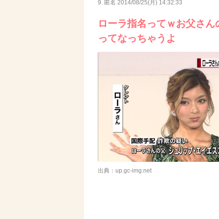
9. 匿名
2014/08/25(月) 14:32:33
ローラ指名ってｗお父さん
ってなっちゃうよ
出典：up.gc-img.net