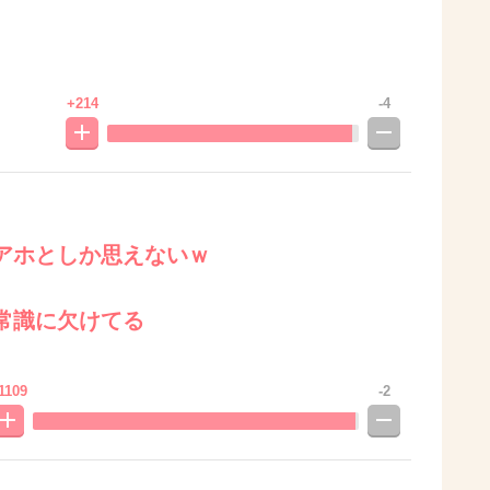
+214
-4
アホとしか思えないｗ
常識に欠けてる
1109
-2