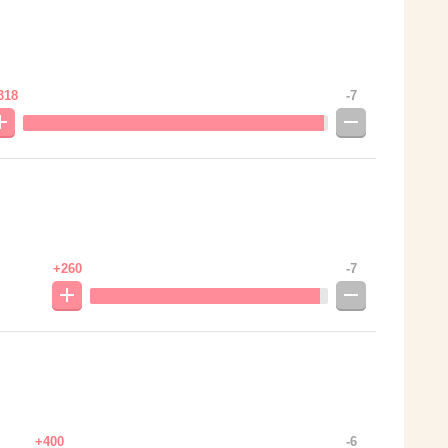
318
-7
+260
-7
+400
-6