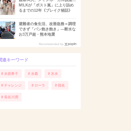
M!LKが「ポスト嵐」に上り詰め
るまでの12年《ブレイク秘話》
避難者の食生活、改善急務＝調理
できず「パン飽き飽き」―断水な
お3万戸超・熊本地震
Recommended by
関連キーワード
# 水原希子
# 水着
# 氷水
# チャレンジ
# ローラ
# 指名
# 長谷川潤