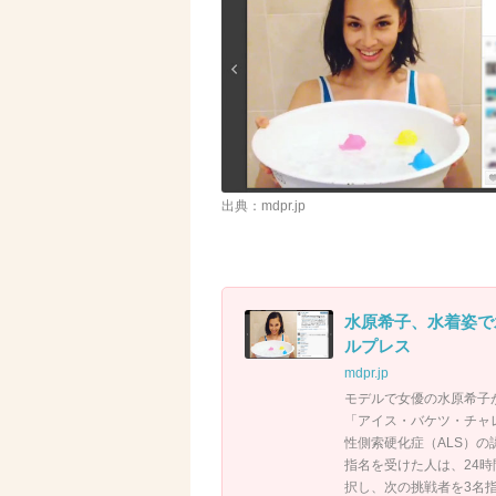
出典：mdpr.jp
水原希子、水着姿で
ルプレス
mdpr.jp
モデルで女優の水原希子
「アイス・バケツ・チャ
性側索硬化症（ALS）
指名を受けた人は、24
択し、次の挑戦者を3名