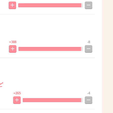
+388
-8
ど
+265
-4