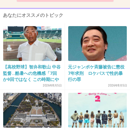
7. 匿名
2018/11/16(金) 10:39:20
あなたにオススメのトピック
>>3
ラブドック見たけど下手じゃん。
+17
-1
8. 匿名
2018/11/16(金) 10:39:31
【高校野球】智弁和歌山 中谷
元ジャンポケ斉藤被告に懲役
２人とも好かん
監督…酷暑への危機感「7回
7年求刑 ロケバスで性的暴
か9回ではなく この時期にや
行の罪
+6
-1
るか やらないか 命の危険が
2026年8月5日
2026年8月5日
あるのではと」
9. 匿名
2018/11/16(金) 10:39:55
これはヒップホップじゃないほうのラッパーで
しょ?