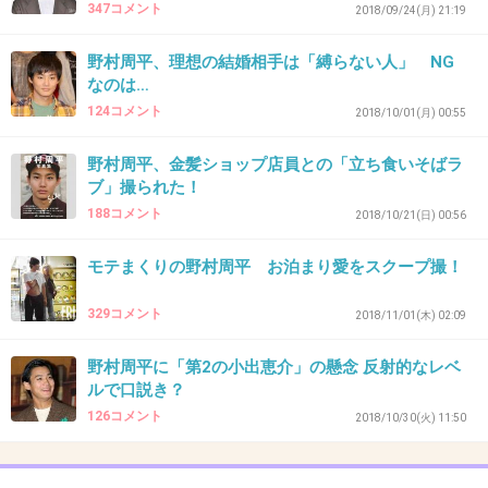
347コメント
2018/09/24(月) 21:19
野村周平、理想の結婚相手は「縛らない人」 NG
なのは…
31. 匿名
2018/11/16(金) 11:19:36
124コメント
2018/10/01(月) 00:55
監督こえーよ
野村周平、金髪ショップ店員との「立ち食いそばラ
アナーキーっていったらこのバンドよ
ブ」撮られた！
188コメント
2018/10/21(日) 00:56
出典：www.cdjournal.com
モテまくりの野村周平 お泊まり愛をスクープ撮！
+7
-0
329コメント
2018/11/01(木) 02:09
32. 匿名
2018/11/16(金) 11:22:17
野村周平に「第2の小出恵介」の懸念 反射的なレベ
ルで口説き？
>>20
126コメント
日本人のこと舐めてるって感じ。
2018/10/30(火) 11:50
+6
-1