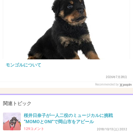
ねえみたいな感じやろ？もう先に出てるからなー
+5
-0
27. 匿名
2018/11/16(金) 11:13:39
野村の所属事務所のアミューズは野村を干すこ
とはしない代わりに（中国との関係で）こうい
モンゴルについて
った誰が見るのかわからない作品や深夜ドラマ
に細々と仕事入れてあげて大規模な作品には使
2026年7月28日
わないようにし始めてる気がする。集客力ない
Recommended by
しファンもいるのかいないのかもわからないし
小出みたくやらかされても困るしね
関連トピック
+15
-0
桜井日奈子が一人二役のミュージカルに挑戦
“MOMOとONI”で岡山市をアピール
129コメント
2018/10/13(土) 20:32