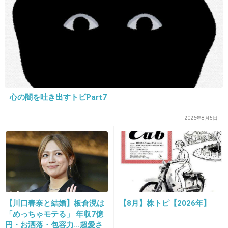
15. 匿名
2018/11/16(金) 10:42:45
野村周平って若い人たちにさえあんま人気ない
よね
支持層はどこなんだろうか
心の闇を吐き出すトピPart7
+23
-3
2026年8月5日
【川口春奈と結婚】板倉滉は
【8月】株トピ【2026年】
16. 匿名
2018/11/16(金) 10:48:08
「めっちゃモテる」 年収7億
円・お洒落・包容力…超愛さ