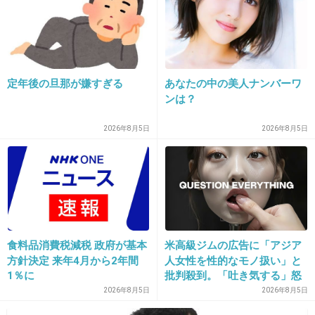
24. 匿名
2018/11/16(金) 11:02:22
ファンいても映画見に行く程のファンいないでしょ
+8
-1
定年後の旦那が嫌すぎる
あなたの中の美人ナンバーワ
ンは？
25. 匿名
2018/11/16(金) 11:04:05
2026年8月5日
2026年8月5日
アナーキーはすごいよ
リアルでゲトーな街で生きてきたし、本当に成り上がりな
ラッパーだよ
+7
-6
食料品消費税減税 政府が基本
米高級ジムの広告に「アジア
方針決定 来年4月から2年間
人女性を性的なモノ扱い」と
26. 匿名
2018/11/16(金) 11:09:36
1％に
批判殺到。「吐き気する」怒
どん底から這い上がるラッパー物語か。そんなんだったら
りの声受け、広告取り下げ
2026年8月5日
2026年8月5日
吉幾三先生のオラ東京さ行くだみたいなラジオもねえ金も