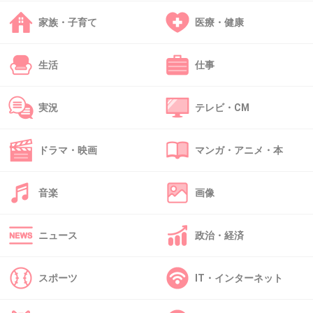
大コケ月9と言われてた
家族・子育て
医療・健康
+3
-0
生活
仕事
実況
テレビ・CM
36. 匿名
2018/11/16(金) 12:02:57
野村周平と飯豊まりえW主演のラブストーリー
ドラマ・映画
マンガ・アニメ・本
映画なんかできたら、ガル民ふるぼっこに批判
しそう笑
音楽
画像
+13
-0
ニュース
政治・経済
37. 匿名
2018/11/16(金) 12:06:31
スポーツ
IT・インターネット
がるちゃんで演技褒められてるたまに見るけどどこが？
微妙な顔だから上手く見えるってこと？