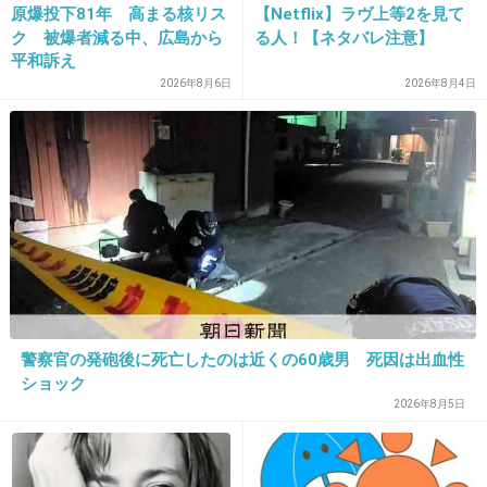
原爆投下81年 高まる核リス
【Netflix】ラヴ上等2を見て
+16
-1
ク 被爆者減る中、広島から
る人！【ネタバレ注意】
平和訴え
2026年8月6日
2026年8月4日
10. 匿名
2018/11/16(金) 10:40:46
8mileのパクリ
+17
-0
11. 匿名
2018/11/16(金) 10:41:57
>>7
はいはい。いちいち絡んでこないで
警察官の発砲後に死亡したのは近くの60歳男 死因は出血性
私が観た作品では上手だと思ったからそれでいいの
ショック
演技の良し悪しなんて好みもあるから
2026年8月5日
+8
-12