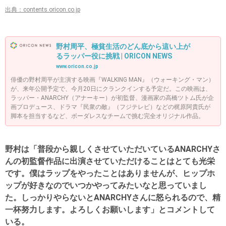
出典：contents.oricon.co.jp
野村周平、極貧生活のどん底から這い上が
るラッパー役に挑戦 | ORICON NEWS
www.oricon.co.jp
俳優の野村周平が主演する映画『WALKING MAN』（ウォーキング・マン）
が、来年公開予定で、今月20日にクランクインする予定だ。この映画は、
ラッパー・ANARCHY（アナーキー）が初監督、漫画家の高橋ツトム氏が企
画プロデュース、ドラマ『民衆の敵』（フジテレビ）などの梶原阿貴氏が
脚本を担当するなど、ボーダレスなチームで挑む完全オリジナル作品。
野村は「普段から親しくさせていただいているANARCHYさ
んの初監督作品に出演させていただけることはとても光栄
です。僕はラップをやったことはありませんが、ヒップホ
ップが好きなのでいつかやってみたいなと思っていまし
た。しっかりやらないとANARCHYさんに怒られるので、精
一杯努力します。よろしくお願いします」とコメントして
いる。