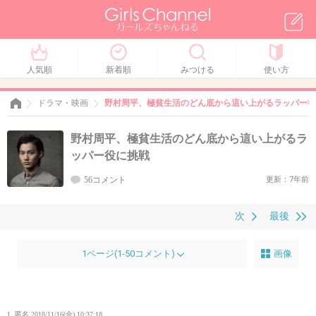
人気順
新着順
みつける
使い方
ドラマ・映画
野村周平、極貧生活のどん底から這い上がるラッパー役
野村周平、極貧生活のどん底から這い上がるラ
ッパー役に挑戦
56コメント
更新：7年前
次
最後
1ページ(1-50コメント)
画像
1. 匿名
2018/11/16(金) 10:37:18