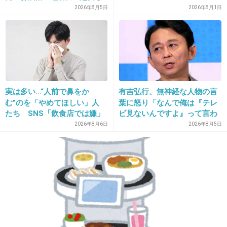
8 mileのリメイクするのかと思ったらパクリ？
れる日本代表
2026年8月5日
2026年8月1日
+16
-1
17. 匿名
2018/11/16(金) 10:48:19
野村周平はホテル三日月のCMだけは本当によかった。ああ
実は多い…“人前で鼻をか
有吉弘行、無神経な人物の言
いう感じの方が合ってる。
む”のを「やめてほしい」人
葉に怒り「なんで俺は『テレ
+8
-0
たち SNS「飲食店では嫌」
ビ見ないんですよ』って言わ
「クチャラーと同じ」
れなきゃいけないの？ふざけ
2026年8月6日
2026年8月5日
やがって」
18. 匿名
2018/11/16(金) 10:54:03
料理研究家の土井先生とこいつが仲良いのがほんといや！
土井先生の格が下がるからこいつは関わらないでほしい
+10
-2