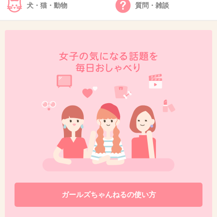
犬・猫・動物
質問・雑談
+7
-0
38. 匿名
2018/11/16(金) 12:07:49
昔の三浦春馬と多部未華子の僕のいた時間ってドラマに出
てた時は、演技うまいと思った
こんなキャラって知らなかったが、その後売れだしてバラ
エティ出てるのを見て嫌になった
+2
-1
39. 匿名
2018/11/16(金) 12:08:36
アナーキー？
ガールズちゃんねるの使い方
崩れた窪塚洋介？！顔長い。