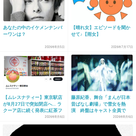
12. 匿名
2018/11/16(金) 10:42:11
この人ファンいるの？
あなたの中のイケメンナンバ
【晴れ女】エピソードを聞か
+15
-2
ーワンは？
せて♪【雨女】
2026年8月5日
2026年7月17日
13. 匿名
2018/11/16(金) 10:42:25
この人嫌われてるね
+17
-2
【ムレスナティー】東京駅店
藤原紀香、舞台「まんが日本
が8月27日で突如閉店へ… ラ
昔ばなし劇場」で雪女を熱
14. 匿名
2018/11/16(金) 10:42:39
クーア店に続く発表に紅茶フ
演 終盤はキャスト全員で
中国人だっけ
ァンから「またか」「手軽に
「にんげんっていいな」歌唱
2026年8月6日
2026年8月6日
買えたのに」と嘆きの声
+21
-1