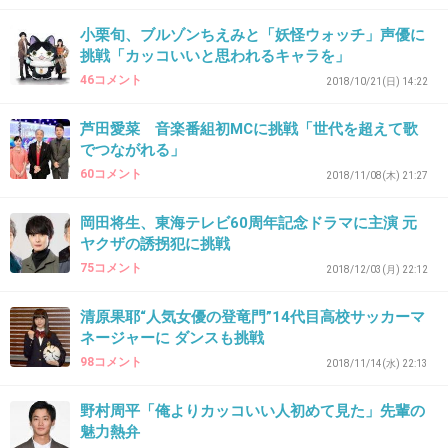
28. 匿名
2018/11/16(金) 11:17:09
小栗旬、ブルゾンちえみと「妖怪ウォッチ」声優に
嫌い。見ない。
挑戦「カッコいいと思われるキャラを」
46コメント
2018/10/21(日) 14:22
+4
-0
芦田愛菜 音楽番組初MCに挑戦「世代を超えて歌
でつながれる」
29. 匿名
2018/11/16(金) 11:17:20
60コメント
2018/11/08(木) 21:27
このアナーキーさんて人がどん底から這い上がるラッパー
岡田将生、東海テレビ60周年記念ドラマに主演 元
のモデルなの？でも這い上がってないから違うか。どうせ
ヤクザの誘拐犯に挑戦
ならまだ男前の般若の方が見たい
75コメント
2018/12/03(月) 22:12
+9
-1
清原果耶“人気女優の登竜門”14代目高校サッカーマ
ネージャーに ダンスも挑戦
98コメント
2018/11/14(水) 22:13
30. 匿名
2018/11/16(金) 11:18:39
共演者を虐めたり、何様って感じで嫌い。
野村周平「俺よりカッコいい人初めて見た」先輩の
魅力熱弁
+8
-0