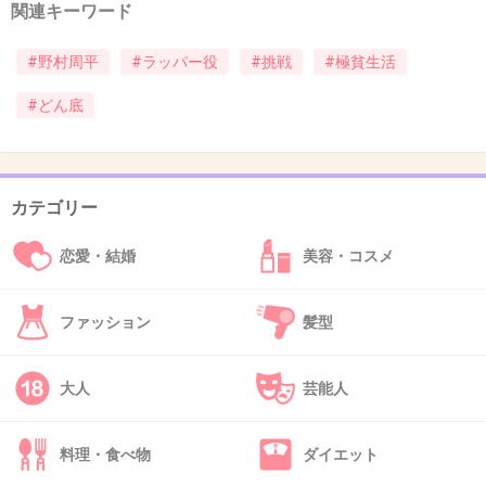
関連キーワード
#野村周平
#ラッパー役
#挑戦
#極貧生活
33. 匿名
2018/11/16(金) 11:28:29
>>10
#どん底
エミネムや５０セントは映画になるけど日本のラッパーの
這い上がりなんて誰が興味あんねん
+9
-0
カテゴリー
恋愛・結婚
美容・コスメ
34. 匿名
2018/11/16(金) 11:45:05
誰得？(真顔)
ファッション
髪型
+5
-1
大人
芸能人
35. 匿名
2018/11/16(金) 11:51:43
料理・食べ物
ダイエット
脚本叩かれてた人だよね