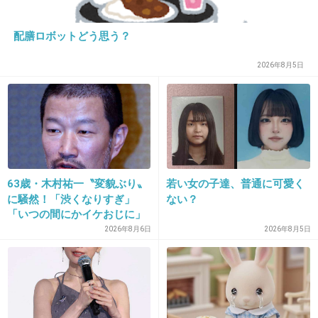
19. 匿名
2018/11/16(金) 10:54:49
配膳ロボットどう思う？
>>4
え、褒められてないよ？( ﾟωﾟ )
2026年8月5日
+5
-1
20. 匿名
2018/11/16(金) 10:58:07
ID:9PfRtlsAD2
この人嫌い
63歳・木村祐一〝変貌ぶり〟
若い女の子達、普通に可愛く
人生舐めてる感じが不快
に騒然！「渋くなりすぎ」
ない？
+11
-2
「いつの間にかイケおじに」
の声
2026年8月6日
2026年8月5日
21. 匿名
2018/11/16(金) 10:59:26
私は嫌いじゃないよ、演技は見てないけどバラエティで見
てるうちに。