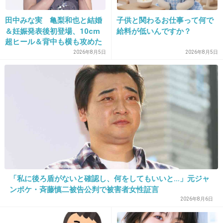
+7
-8
田中みな実 亀梨和也と結婚
子供と関わるお仕事って何で
＆妊娠発表後初登場、10cm
給料が低いんですか？
超ヒール＆背中も横も攻めた
ドレスで祝福に笑顔「ありが
2026年8月5日
2026年8月5日
22. 匿名
2018/11/16(金) 11:00:37
とうございます」おなかふっ
アナーキー？って人、マリファナの葉っぱみた
くら
いな形の髪型してるね
+11
-0
23. 匿名
2018/11/16(金) 11:01:59
乞音だけどラッパーなの？
不安なストーリー
「私に後ろ盾がないと確認し、何をしてもいいと…」元ジャ
ンポケ・斉藤慎二被告公判で被害者女性証言
+3
-1
2026年8月6日