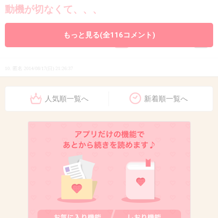
動機が切なくて、、、
+172
-3
もっと見る(全116コメント)
10. 匿名
2014/08/17(日) 21:26:37
雪影村殺人事件だったかな？
人気順一覧へ
新着順一覧へ
ちょっと切ない感じの事件…
+117
-2
11. 匿名
2014/08/17(日) 21:26:40
何の話か忘れたけど堂本版のジェイソンが出て
くる回は強烈だったせいか覚えてる
+153
-1