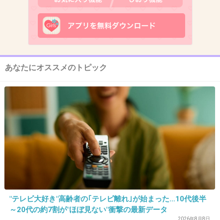
12. 匿名
2014/08/17(日) 21:27:41
電脳山荘殺人事件かな
ネット世界と現実世界では
あなたにオススメのトピック
全く人間性が変わっているんだよね
その矛盾を突いたトリックは面白かった
+89
-0
13. 匿名
2014/08/17(日) 21:28:47
金田一少年の殺人
+84
-1
"テレビ大好き"高齢者の｢テレビ離れ｣が始まった…10代後半
～20代の約7割が"ほぼ見ない"衝撃の最新データ
2026年8月8日