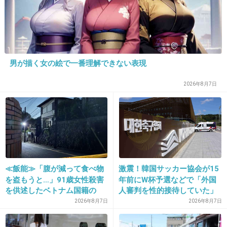
かなりグロい殺害方法でしたが…
+114
-1
男が描く女の絵で一番理解できない表現
19. 匿名
2014/08/17(日) 21:31:07
2026年8月7日
秘宝島殺人事件
犯人の性別が実は違ったというのが突飛で面白
かった
金田一の犯人はいずれも同情する理由ばかりで
犯人を完全に嫌いにはなれない
≪飯能≫「腹が減って食べ物
激震！韓国サッカー協会が15
+160
-0
を盗もうと…」91歳女性殺害
年前にW杯予選などで「外国
を供述したベトナム国籍の
人審判を性的接待していた」
男、在留資格なし…奪った車
疑惑のスキャンダルが発覚！
2026年8月7日
2026年8月7日
で“3台追突”の逃走劇
7試合20人が対象で日本人審
20. 匿名
2014/08/17(日) 21:31:19
判が含まれていたとの指摘