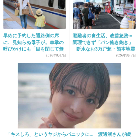
も…
悲恋湖殺人事件
先輩がジェイソンだったやつ
早めに予約した通路側の席
避難者の食生活、改善急務＝
に、見知らぬ母子が。車掌の
調理できず「パン飽き飽き」
+193
-3
呼びかけにも「目を閉じて無
―断水なお3万戸超・熊本地震
視」して居座られました。無
2026年8月7日
2026年8月7日
理やり奪われた席は、結
局“やったもん勝ち”になって
21. 匿名
2014/08/17(日) 21:32:39
しまうのでしょうか？
剛がしていた頃のドラマの印象が強くて漫画で
読み返して見ていた。
+33
-3
22. 匿名
2014/08/17(日) 21:33:07
「キスしろ」というヤジからパニックに… 渡邊渚さんが綴