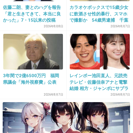
17. 匿名
2014/08/17(日) 21:30:32
佐藤二朗、妻とのハグを報告
カラオケボックスで15歳少女
「君と生きてきて、本当に良
に飲酒させ性的暴行、スマホ
タイトル忘れたけど大学生のサバイバルゲーム
かった」7・15以来の投稿
で撮影か 54歳男逮捕 千葉
サークルの回
「文〇砲より遥かに威力は弱
2026年8月8日
2026年8月7日
最後に共犯の子が妊娠報告するやつ
いが…」
金田一ならコナンとコラボしたDSのゲームも後
のほうで綺麗に話が繋がって面白いのでオスス
メです。
3年間で2億6500万円 福岡
レインボー池田直人、元読売
+122
-0
県議会「海外視察費」公表
テレビ・佐藤佳奈アナと電撃
結婚 相方・ジャンボにサプラ
イズ報告
2026年8月7日
2026年8月7日
18. 匿名
2014/08/17(日) 21:30:49
高遠初登場の
魔術列車かなあ？