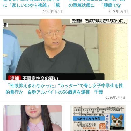
に「寂しいのやら複雑」「親
の重篤状態に 「腫瘍でな
24. 匿名
2014/08/17(日) 21:33:16
孝行だと思っていたのに」
い」結果出ても“勘違い”で摘
2026年8月7日
2026年8月7日
魔術列車。
出継続 通常の生活送ってい
た患者が手足も動かず 京大
最後も良くできた話だと思います。
病院
+65
-0
25. 匿名
2014/08/17(日) 21:33:33
剣持警部の殺人
+37
-1
「性欲抑えきれなかった」“カッター”で脅し女子中学生を性
的暴行か 自称アルバイトの56歳男を逮捕 千葉
2026年8月7日
26. 匿名
2014/08/17(日) 21:33:53
15さんと一緒の
異人館村殺人事件！