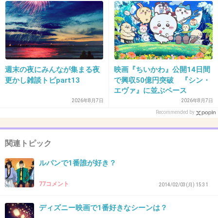
つ・・全編通して重苦しい雰囲気だったよ・・
にでも起きる
個人的に好きなのは、獄門塾かな。トリックも
大がかりで良かった
週末の夜にみんなが集まる夜
映画『ちいかわ』公開14日間
更かし雑談トピpart13
で興収50億円突破 『シン・
+63
-2
エヴァ』に並ぶペース
2026年8月7日
2026年8月7日
Recommended by
30. 匿名
2014/08/17(日) 21:36:33
23
関連トピック
成宮くん目当てで見たけど、昨日のお話面白か
ルパンで1番誰が好き？
ったですね。
来週まで待てません(笑)
77コメント
2014/02/03(月) 15:31
+41
-2
ディズニー映画で1番好きなシーンは？