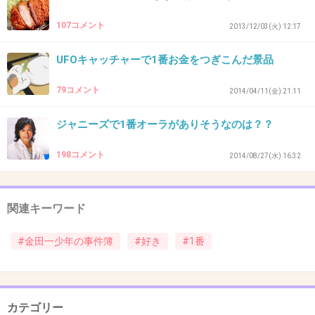
ーすんのって思う
107コメント
2013/12/03(火) 12:17
+21
-3
UFOキャッチャーで1番お金をつぎこんだ景品
79コメント
2014/04/11(金) 21:11
34. 匿名
2014/08/17(日) 21:41:08
小学校の同級生のますみちゃんが、真犯人に脅
ジャニーズで1番オーラがありそうなのは？？
されて殺人してしまう事件。
198コメント
2014/08/27(水) 16:32
あとレイカちゃん(だったかな)の誘拐事件。
関連キーワード
+81
-1
#金田一少年の事件簿
#好き
#1番
35. 匿名
2014/08/17(日) 21:42:02
飛騨からくり屋敷殺人事件
カテゴリー