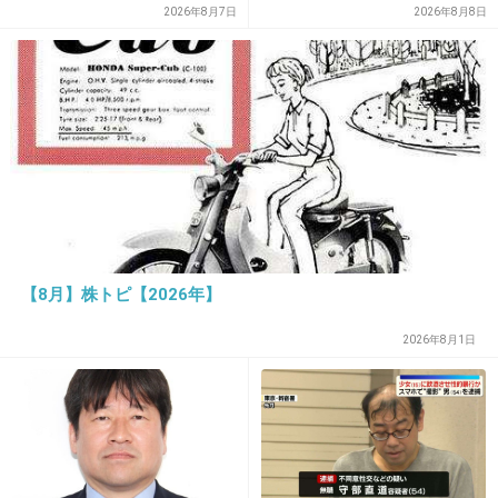
し “誰にも知られなくて良
2026年8月7日
2026年8月8日
い”と、むしろ強まる福祉活
動への思い
16. 匿名
2014/08/17(日) 21:30:08
【8月】株トピ【2026年】
墓場島の話?
堂本剛の時ドラマで
2026年8月1日
やってたような…(´・ω・`)
+98
-3