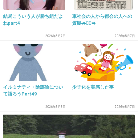
悲しいかったり、せつなかったり…
一番ドキドキした金田一シリーズでした！
結局こういう人が勝ち組だよ
車社会の人から都会の人への
ねpart4
質疑🚗🏃‍♀️‍➡️
+108
-0
2026年8月7日
2026年8月7日
27. 匿名
2014/08/17(日) 21:34:13
タロット山荘殺人事件
イルミナティ・陰謀論につい
少子化を実感した事
速水れいかが
て語ろうPart49
中山えみりだった(笑)
2026年8月8日
2026年8月7日
+150
-0
28. イゴール
2014/08/17(日) 21:34:39