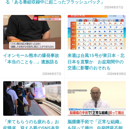
最近のだと獄門塾のトリックが良かった！
る「ある番組収録中に起こったフラッシュバック」
2026年8月7日
ドラマ版は微妙だったけど。
あとロシア館の殺人事件が好き。
事件解決までは他のと大差ないけど、最終話の
後日談がなんとも後味が悪くて良い。
+87
-3
イオンモール熊本の爆発事故
来週は台風15号が東日本・北
「本当のことを…」遺族語る
日本を直撃か お盆期間中の
交通に影響のおそれも
23. 匿名
2014/08/17(日) 21:33:07
2026年8月7日
2026年8月8日
決死行！まさに昨日やってた。高遠カッコヨス
ギ！来週に続くんだけど気になって仕方がな
い。早く来週になれ！
+68
-1
「来てもらうのも疲れる」お
脳腫瘍手術で「正常な組織」
盆帰省、迎える親のSNS本音
を誤って摘出…自発呼吸不能