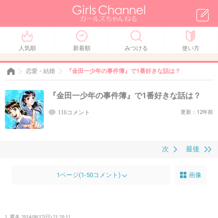
人気順
新着順
みつける
使い方
恋愛・結婚
『金田一少年の事件簿』で1番好きな話は？
『金田一少年の事件簿』で1番好きな話は？
116コメント
更新：12年前
次
最後
1ページ(1-50コメント)
画像
1. 匿名
2014/08/17(日) 21:20:11