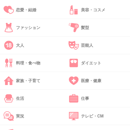
母性の凄さと怖さを感じた…
恋愛・結婚
美容・コスメ
+88
-2
ファッション
髪型
36. 匿名
2014/08/17(日) 21:43:51
大人
芸能人
便座を下ろさなかったせいで男だとばれた犯人
の事件
料理・食べ物
ダイエット
+118
-0
家族・子育て
医療・健康
37. 匿名
2014/08/17(日) 21:44:38
生活
仕事
異人館ホテル殺人事件
実況
テレビ・CM
赤髭のサンタクロースに佐木が...(つД`)ノ