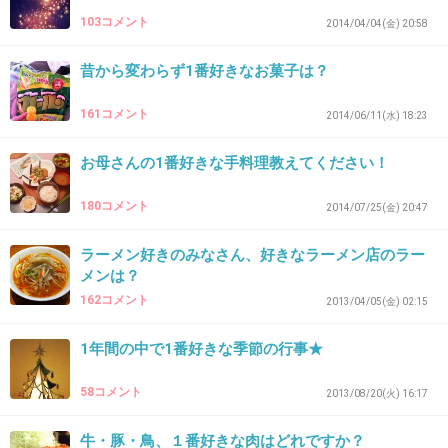
103コメント
2014/04/04(金) 20:58
31. 匿名
2014/08/17(日) 21:36:34
昔から変わらず1番好きなお菓子は？
ロシアン人形殺人事件とか好きだったな。
161コメント
2014/06/11(水) 18:23
+33
-2
お母さんの1番好きな手料理教えてください！
180コメント
2014/07/25(金) 20:47
32. 匿名
2014/08/17(日) 21:39:03
黒死蝶の話が好きです(*^_^*)
ラーメン好きのみなさん、好きなラーメン店のラー
メンは？
+121
-1
162コメント
2013/04/05(金) 02:15
1年間の中で1番好きな季節の行事★
33. 匿名
2014/08/17(日) 21:41:02
58コメント
2013/08/20(火) 16:17
剣持警部死んじゃったのかな
ネタバレはいらないけど、準主役が死んだらど
牛・豚・鳥、１番好きな肉はどれですか？