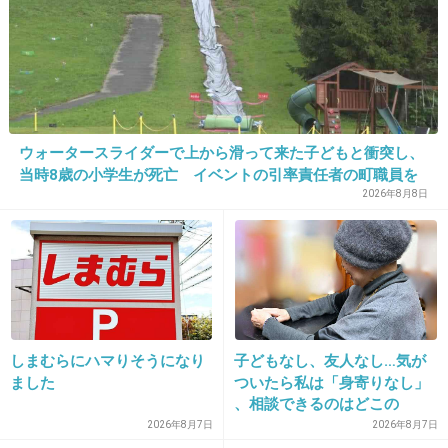
霧のロシア館殺人事件
オペラ座シリーズ
魔術列車殺人事件の3つが同率1位になる位好
き。
ウォータースライダーで上から滑って来た子どもと衝突し、
当時8歳の小学生が死亡 イベントの引率責任者の町職員を
短編集の喫茶店に剣持警部と金田一が寄る話と
「減給」の懲戒処分 児童の両親は「軽過ぎる」「全く納得
2026年8月8日
夫を殺した女医の話も笑いながら読めた。
できない」 島根県邑南町
+31
-0
29. 匿名
2014/08/17(日) 21:36:15
しまむらにハマりそうになり
子どもなし、友人なし…気が
一番強烈なのはちょうど今アニメでもやってる
ました
ついたら私は「身寄りなし」
剣持警部の殺人かな・・
、相談できるのはどこの
誰？ 「家族がいること」が
綾瀬であった女子高生コンクリ事件が元のや
2026年8月7日
2026年8月7日
前提の世の中、でも孤立は誰