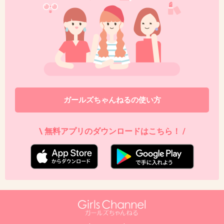
犯人は整形した姉…
しかも刑事になりその事件の担当になった
話…(´・ω・`)
V６の三宅君出てて
みゆきが事件を解決した話
ガールズちゃんねるの使い方
+121
-1
\ 無料アプリのダウンロードはこちら！ /
40. 匿名
2014/08/17(日) 21:47:46
ごめんなさい
絵が苦手で受け付けない
頭が大きすぎる…デッサンが許せない
+3
-54