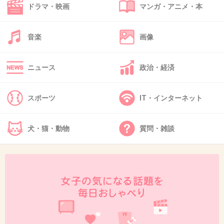
+134
-0
ドラマ・映画
マンガ・アニメ・本
音楽
画像
38. 匿名
2014/08/17(日) 21:45:47
天草財宝伝説も最後切なかった…
ニュース
政治・経済
+42
-0
スポーツ
IT・インターネット
39. 匿名
2014/08/17(日) 21:46:56
犬・猫・動物
質問・雑談
ドラマだと
堂本剛がやってたものしか
わからない…
双子の妹が殺され