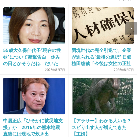
14. 匿名
2014/08/17(日) 21:28:59
上海魚人伝説
+124
-1
55歳大久保佳代子“現在の性
団塊世代の完全引退で、企業
欲”について衝撃告白「休み
が迫られる“最後の選択” 日銀
15. 匿名
2014/08/17(日) 21:29:32
の日とかそうだね、だいた
植田総裁「今後は女性の正社
教会に花嫁が一晩泊まったら密室なのに首を切
い…」
員化と外国人の人材活用が
2026年8月7日
2026年8月7日
られてたって話。
鍵」
誰かの小説そっくりで訴えられたらしく、ドラ
マ化されてるのにＤＶＤ化されてないんだよ
ね。
今はもう見られないかと思うとますます見た
中居正広「ひそかに被災地支
【アラサー】わかる人いる？
い。
援」か 2016年の熊本地震
スピり出す人が増えてきた
直後には現地で炊き出
【主婦】
+202
-2