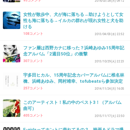
95コメント
2016/03/28(月) 09:12
女性が散歩中、犬が海に落ちる→助けようとして女
35. 匿名
2018/10/17(水) 10:42:46
性も海に落ちる→イルカの群れが現れ女性と犬を助
>>34
ける
108コメント
ババァ世代はデジタルダウンロードできない
2013/04/03(水) 22:52
からCD買うんだよ。よってデジタル
ファン層は西野カナに移った？浜崎あゆみ15周年記
ダウンロードでの今回の1位は逆に若い
念アルバム「2週目50位」の衝撃
世代にも人気の証では？
307コメント
2013/10/29(火) 22:23
+13
-0
宇多田ヒカル、15周年記念カバーアルバムに椎名林
檎、浜崎あゆみ、岡村靖幸、tofubeatsら参加決定
257コメント
2014/11/24(月) 16:05
36. 匿名
2018/10/17(水) 11:32:01
このアーティスト！私の中のベスト3！（アルバム
DESTINYが好き。ユーミンいいね。
曲可）
405コメント
2015/11/17(火) 22:50
今日分かった～虚しいこと～♪
E-girlsってホントに売れてるの？ 映画＆ドラマ爆