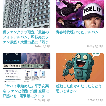
+2
-5
26. 匿名
2018/10/17(水) 09:33:40
ユーミンは永遠にユーミン‼️
嵐ファンクラブ限定「最後の
青春時代聴いてたアルバム
フォトアルバム」即転売にフ
+21
-0
ァン激怒！大量出品に「浅ま
し...
2026年6月2日
2026年5月29日
27. 匿名
2018/10/17(水) 09:37:37
中森明菜のオワコンくそばばあとはえらい違い
+5
-13
「ヤバイ事始めた」平手友梨
感動した曲がAIだったらどう
奈 ファンと個別で“謎”企画に
思いますか？
戸惑いも…電撃婚にタトゥ...
28. 匿名
2018/10/17(水) 09:39:57
2026年5月13日
2026年7月9日
いいのよ、この人は歌が下手でも。作り手とし