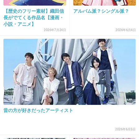
23. 匿名
2018/10/17(水) 09:14:39
バブルクソババア
【歴史のフリー素材】織田信
アルバム派？シングル派？
長がでてくる作品名【漫画・
+3
-20
小説・アニメ】
2026年7月24日
2026年6月4日
24. 匿名
2018/10/17(水) 09:17:30
歌が下手くそなのは本人も旦那も認めてるから
ね。
ただ、作詞作曲能力は不世出の天才だと思う。
+66
-0
昔の方が好きだったアーティスト
25. 匿名
2018/10/17(水) 09:32:15
昔の曲は本当に素晴らしいと思うけど、ここ数年の曲は平
2026年6月5日
凡だよね。