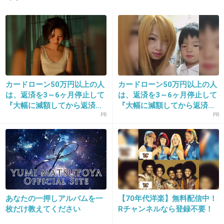
才能も生き方もうらやましい
+12
-1
12. 匿名
2018/10/17(水) 09:06:18
カードローン50万円以上の人
カードローン50万円以上の人
荒井由実時代って、今から４０年くらい前なん
は、返済を3～6ヶ月停止して
は、返済を3～6ヶ月停止して
だね
『大幅に減額してから返済...
『大幅に減額してから返済...
PR
PR
でも今聞いても古くないって凄い
+51
-1
13. 匿名
2018/10/17(水) 09:07:44
日本の恋と、ユーミンとって前だしてたベストと内容は違
あなたの一押しアルバムを一
【70年代洋楽】無料配信中！
うの？
枚だけ教えてください
Rチャンネルなら登録不要！