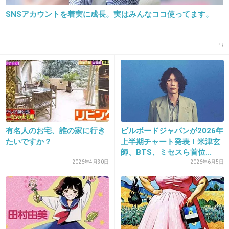
SNSアカウントを着実に成長。実はみんなココ使ってます。
21. 匿名
2018/10/17(水) 09:13:36
PR
薬師丸ひろ子のwomanがめっちゃ好き！
天才だと思う！
+34
-0
有名人のお宅、誰の家に行き
ビルボードジャパンが2026年
たいですか？
上半期チャート発表！米津玄
師、BTS、ミセスら首位...
22. 匿名
2018/10/17(水) 09:13:51
2026年4月30日
2026年6月5日
もうさすがに今は昔ほどの声は出ないんだろうなあ
+9
-1