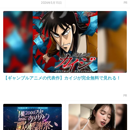
+6
-0
2026年5月15日
PR
14. 匿名
2018/10/17(水) 09:07:50
どこの美容外科なんだろう…
崩れない…
+4
-7
15. 匿名
2018/10/17(水) 09:08:22
【ギャンブルアニメの代表作】カイジが完全無料で見れる！
>>8
もう十分だと思う…
PR
+15
-0