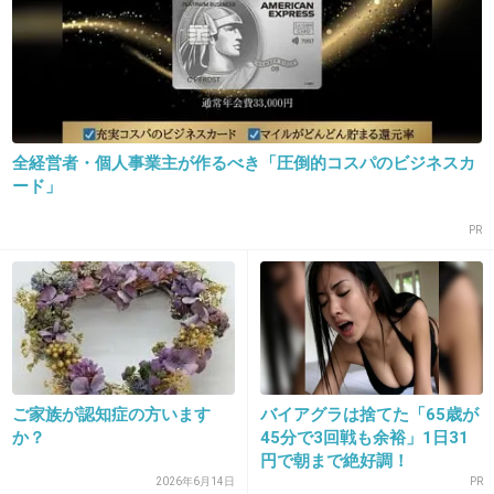
1973～1980
それ以降は知らない
全経営者・個人事業主が作るべき「圧倒的コスパのビジネスカ
ード」
+22
-0
PR
18. 匿名
2018/10/17(水) 09:10:05
卒業写真、 好きだよ
良い歌が多いから、やっぱり天才だと思う
ご家族が認知症の方います
バイアグラは捨てた「65歳が
か？
45分で3回戦も余裕」1日31
でもアルバム通しては聴かない
円で朝まで絶好調！
2026年6月14日
PR