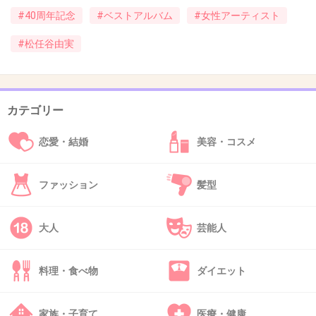
#40周年記念
#ベストアルバム
#女性アーティスト
#松任谷由実
39. 匿名
2018/10/17(水) 14:29:36
20代だけどお母さんがよく聴いてて、今では私も大好き。
守ってあげたいが1番好きです。
ユーミンの曲聴くと涙出てくる。ベスト買います。お母さ
カテゴリー
んへのプレゼントにもいいかも。
恋愛・結婚
美容・コスメ
昔トリビアの泉で、ユーミンは普通の人には出せない、人
を感動させる声が出せるってやってた。
ファッション
髪型
+4
-1
大人
芸能人
40. 匿名
2018/10/17(水) 15:28:02
料理・食べ物
ダイエット
CDにコンサートの先行申込み券ついてるんだよ確か
+1
-0
家族・子育て
医療・健康