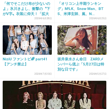
「何でそこだけ布が少ないの
「オリコン上半期ランキン
よ」氷川きよし、衝撃の〝下
グ」M!LK、Snow Man、BT
がV字〟衣装に仰天！「拡大
S、米津玄師、嵐、N...
31. 匿名
2018/10/17(水) 10:17:57
し...
2026年6月28日
2026年6月25日
ユーミン
歌上手くないって言ってる人多いけど
ユーミン自身、歌唱力をウリにしてないよね
+17
-3
NiziU ファントピ🌈 part41
坂井泉水さん命日 ZARDメ
【アンチ禁止】
ンバーら偲ぶ「5月27日は特
32. 匿名
2018/10/17(水) 10:23:56
別な日です」
2026年7月30日
2026年5月27日
3枚組ベスト聴いたけど、やっぱり名曲多い
歌って上手いか下手かだけじゃないんだなーっ
て思う
ユーミンもこの人ならではの世界観でグッと引
き込まれる