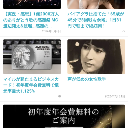
【実況・感想】1億2000万人
バイアグラは捨てた「65歳が
のありがとう歌の感謝祭 MC
45分で3回戦も余裕」1日31
渡辺翔太&波瑠…感謝の...
円で朝まで絶好調！
2026年5月6日
PR
16. 匿名
2018/10/17(水) 09:08:29
ブリーザードブリーザード♩
+11
-1
マイルが超たまるビジネスカ
声が低めの女性歌手
ード！初年度年会費無料で還
17. 匿名
2018/10/17(水) 09:09:18
元率最大1.125%
荒井時代～松任谷初期が好き
PR
2026年7月21日
ひこうき雲～サーフ&スノウ
それに＋守ってあげたいまでかな?