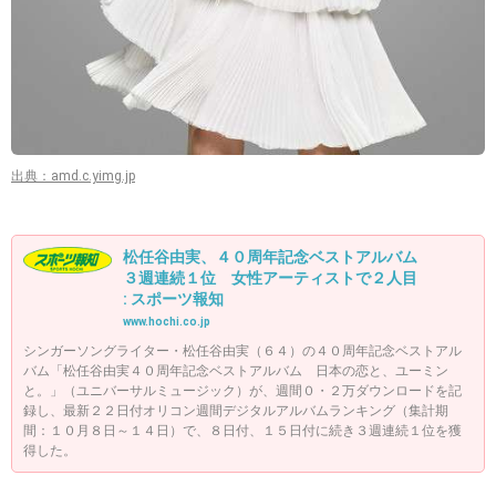
出典：amd.c.yimg.jp
松任谷由実、４０周年記念ベストアルバム
３週連続１位 女性アーティストで２人目
: スポーツ報知
www.hochi.co.jp
シンガーソングライター・松任谷由実（６４）の４０周年記念ベストアル
バム「松任谷由実４０周年記念ベストアルバム 日本の恋と、ユーミン
と。」（ユニバーサルミュージック）が、週間０・２万ダウンロードを記
録し、最新２２日付オリコン週間デジタルアルバムランキング（集計期
間：１０月８日～１４日）で、８日付、１５日付に続き３週連続１位を獲
得した。