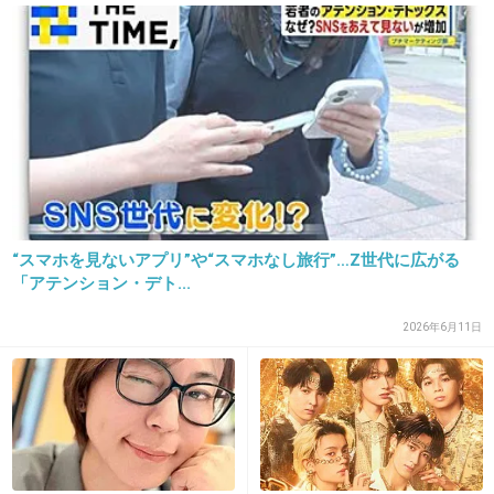
ては才能の塊だから
+46
-0
29. 匿名
2018/10/17(水) 09:54:48
聴けば季節ごとに思い出すシーンがあります。
努力を続け、才能を維持していますね。
“スマホを見ないアプリ”や“スマホなし旅行”…Z世代に広がる
+11
-0
「アテンション・デト...
2026年6月11日
30. 匿名
2018/10/17(水) 10:03:26
個人的には荒井由実時代の方が好きだな
+6
-0