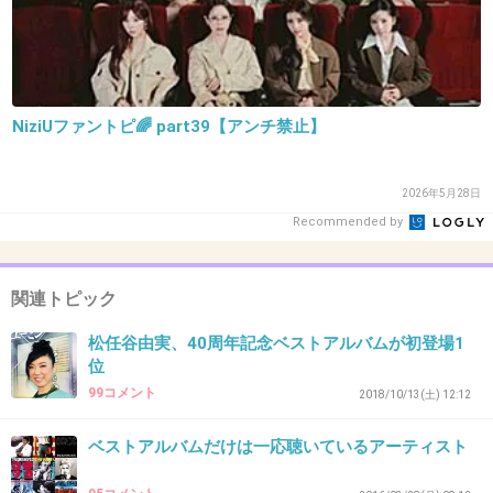
上手いだけで魅力のない歌手はゴロゴロいるも
んね
+20
-1
NiziUファントピ🌈 part39【アンチ禁止】
33. 匿名
2018/10/17(水) 10:35:23
2026年5月28日
３週連続１位？
Recommended by
正直そんなに売れるとは
なぜ？の感想しかないけど
+0
-11
関連トピック
松任谷由実、40周年記念ベストアルバムが初登場1
位
34. 匿名
2018/10/17(水) 10:38:18
99コメント
2018/10/13(土) 12:12
さすがババァ世代は金持ってるな！
ベストアルバムだけは一応聴いているアーティスト
+1
-10