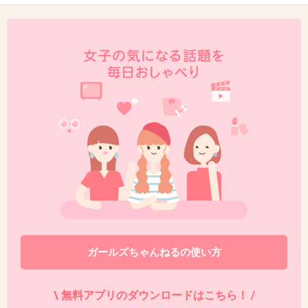
+0
-0
44. 匿名
2018/10/17(水) 20:04:06
来年の、武道館と、新潟のライブとれた！
楽しみー♡
セトリが、神ってる！
+1
-2
45. 匿名
2018/10/17(水) 22:55:16
めちゃ歌上手いわけじゃないけど
心に響く歌多い
ガールズちゃんねるの使い方
+2
-1
\ 無料アプリのダウンロードはこちら！ /