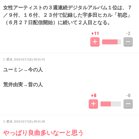
女性アーティストの３週連続デジタルアルバム１位は、７
／９付、１６付、２３付で記録した宇多田ヒカル「初恋」
（６月２７日配信開始）に続いて２人目となる。
+11
-2
2. 匿名
2018/10/17(水) 09:01:01
ユーミン→今の人
荒井由実→昔の人
+8
-8
3. 匿名
2018/10/17(水) 09:01:06
やっぱり良曲多いなーと思う