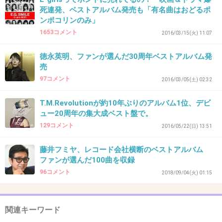
好きだった人を思い出す。
死連発、ベストアルバム発売も「有名曲はおどるポ
ンポコリンのみ」
+25
-0
1653コメント
2016/03/15(火) 11:07
徳永英明、ファンが選んだ30周年ベストアルバム発
売
37. 匿名
2018/10/17(水) 11:40:51
97コメント
2016/03/05(土) 02:32
ババアとか言う人って、自分の親のこともババアって呼ぶ
の？
T.M.Revolutionが約10年ぶりのアルバム1位、デビ
それとも、カッコつけてるの？
ュー20周年の集大成ベスト盤で。
+7
-1
129コメント
2016/05/22(日) 13:51
藤井フミヤ、レコード会社横断のベストアルバム
ファンが選んだ100曲を収録
38. 匿名
2018/10/17(水) 13:08:11
96コメント
2018/09/04(火) 01:15
>>13
どちらも持っているけど違うよ。
関連キーワード
+1
-0