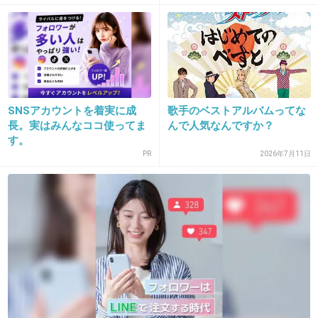
+25
-0
19. 匿名
2018/10/17(水) 09:11:22
昔好きだった、ちょっと前まで嫌いだった、今はまたたま
SNSアカウントを着実に成
歌手のベストアルバムってな
に聞いてる。その時の自分の状況で好きだったり嫌いだっ
長。実はみんなココ使ってま
んで人気なんですか？
たりする不思議なアーティスト。
す。
PR
2026年7月11日
+9
-0
20. 匿名
2018/10/17(水) 09:11:35
翳りゆく部屋が１番好き
幻のＰＶみた人いますか？
+33
-0