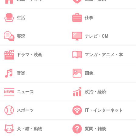
生活
仕事
41. 匿名
2018/10/17(水) 15:35:02
>>14
お金かければエステや皮膚科でも持つよ
実況
テレビ・CM
+0
-0
ドラマ・映画
マンガ・アニメ・本
42. 匿名
2018/10/17(水) 15:35:24
音楽
画像
二人目って、一人目は誰なの？
ニュース
政治・経済
+0
-0
スポーツ
IT・インターネット
43. 匿名
2018/10/17(水) 18:55:46
ティンパンアレーのこと？
犬・猫・動物
質問・雑談
>>20