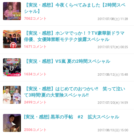
41. 匿名
2018/10/14(日) 21:27:38
【実況・感想】今夜くらべてみました【2時間スペ
今の照れ笑いするマリコさん可愛すぎ！
シャル】
7062コメント
2017/07/08(土) 11:28
+22
-0
【実況・感想】ホンマでっか！？TV豪華新ドラマ
俳優、女優陣禁断モテテク披露スペシャル
1671コメント
2017/07/27(木) 00:25
42. 匿名
2018/10/14(日) 21:28:38
>>38
【実況・感想】VS嵐 夏の2時間スペシャル
私、初回から見てるから知ってますよ☺️
1634コメント
2017/08/12(土) 15:48
かなり久しぶりな登場嬉しいですね！
【実況・感想】はじめてのおつかい!! 笑って泣い
+17
-0
て3時間!夏の大冒険スペシャル!!
2499コメント
2017/07/20(木) 14:59
43. 匿名
2018/10/14(日) 21:29:32
[実況・感想] 黒革の手帖 #2 拡大スペシャル
下町ロケットは録画だな
2506コメント
2017/08/13(日) 15:00
科捜研の女大好き