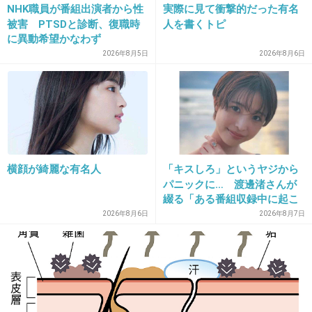
NHK職員が番組出演者から性
実際に見て衝撃的だった有名
17. 匿名
2018/10/14(日) 21:16:19
被害 PTSDと診断、復職時
人を書くトピ
に異動希望かなわず
花嫁のあの倒れこんだ体勢キツそう
2026年8月5日
2026年8月6日
+22
-0
18. 匿名
2018/10/14(日) 21:16:23
渡部秀くん！カッコイイ(*^_^*)
横顔が綺麗な有名人
「キスしろ」というヤジから
+25
-0
パニックに… 渡邊渚さんが
綴る「ある番組収録中に起こ
ったフラッシュバック」
2026年8月6日
2026年8月7日
19. 匿名
2018/10/14(日) 21:16:43
誰が、犯人だろうねー？？
+9
-1