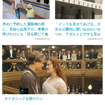
武藤さんこの世界で存在したことになってたの
ね。
+53
-0
早めに予約した通路側の席
「インコを見せてあげる」少
に、見知らぬ母子が。車掌の
女を公園内に誘い込みわいせ
呼びかけにも「目を閉じて無
つか アダルトビデオも見せ
23. 匿名
2018/10/14(日) 21:18:50
視」して居座られました。無
「どのような顔をするのか性
2026年8月7日
2026年8月7日
理やり奪われた席は、結
的な興味湧いた」75歳男を逮
>>20
局“やったもん勝ち”になって
捕
家帰ってちゃぶ台でお夕飯食べてるシーンもい
しまうのでしょうか？
いよ
やっぱり事件解決の話してる
+30
-1
24. 匿名
2018/10/14(日) 21:19:07
タイタニックを語りたい
このおじさん棒読みすぎ