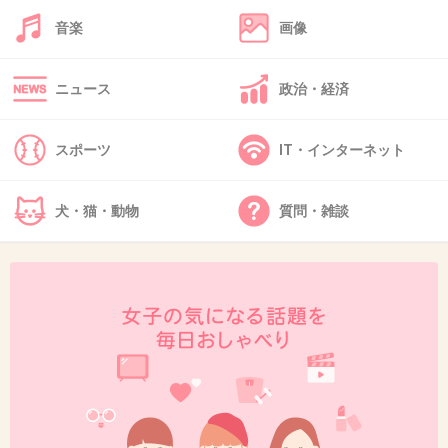
音楽
画像
48. 匿名
2018/10/14(日) 21:33:37
正解しないと次のフロアに行けないんだよね？
最初の問題が解けないとすぐに帰ることになるのかなぁ？
ニュース
政治・経済
別で案内してくれるのかな？
+6
-0
スポーツ
IT・インターネット
犬・猫・動物
質問・雑談
49. 匿名
2018/10/14(日) 21:33:40
科学捜査員
かっこいいなぁ～
マリコさん憧れるわ
+38
-0
50. 匿名
2018/10/14(日) 21:34:22