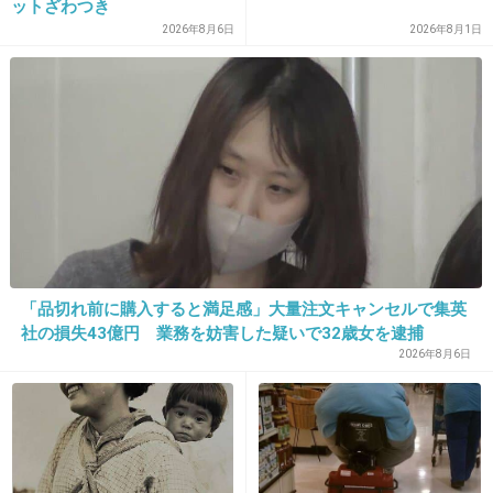
ットざわつき
2026年8月6日
2026年8月1日
27. 匿名
2018/10/14(日) 21:21:30
宅間さんも怪しいな
本当に娘さんが誘拐されてるのかな？
みんな怪しい
+23
-0
「品切れ前に購入すると満足感」大量注文キャンセルで集英
28. 匿名
2018/10/14(日) 21:22:02
社の損失43億円 業務を妨害した疑いで32歳女を逮捕
スーモから蝋燭？
2026年8月6日
燃えちゃう
+2
-0