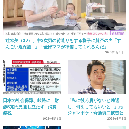
32. 匿名
2018/10/14(日) 21:23:35
この男の人演技がクサいね
+19
-1
辻希美（39）、中2次男の荷造りをする様子に賛否の声「す
んごい過保護…」「全部ママが準備してくれるんだ」
2026年8月7日
33. 匿名
2018/10/14(日) 21:24:28
ロタカッコいいけどキャラ嫌い。
そうまくんが良かったな。
+92
-1
日本の社会保障、岐路に 財
「私に後ろ盾がないと確認
源5兆円見通し立たず―消費
し、何をしてもいいと…」元
減税
ジャンポケ・斉藤慎二被告公
34. 匿名
2018/10/14(日) 21:24:57
判で被害者女性証言
2026年8月6日
2026年8月6日
さっき受付してた女の子