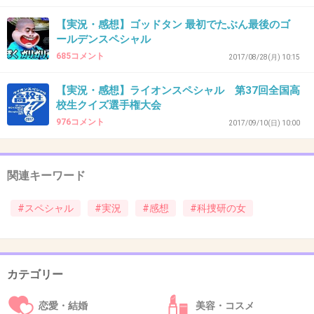
怖い事件だ
【実況・感想】ゴッドタン 最初でたぶん最後のゴ
ールデンスペシャル
+23
-0
685コメント
2017/08/28(月) 10:15
【実況・感想】ライオンスペシャル 第37回全国高
校生クイズ選手権大会
44. 匿名
2018/10/14(日) 21:30:25
976コメント
2017/09/10(日) 10:00
真理子さん、条件反射なのかな、事件発生の確
認するのは。
またやっちゃったねｗ
関連キーワード
+32
-0
#スペシャル
#実況
#感想
#科捜研の女
45. 匿名
2018/10/14(日) 21:31:51
カテゴリー
>>8
そうだ、、タクシー推理日誌の新作もうないん
恋愛・結婚
美容・コスメ