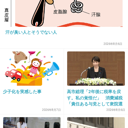
20. 匿名
2018/10/14(日) 21:16:49
たまには、元所長のお父さんも出て欲しいなぁ
父さん、マリちゃんの掛け合いがほのぼのして
汗が臭い人とそうでない人
好き
2026年8月6日
+104
-0
21. 匿名
2018/10/14(日) 21:18:22
沢口さんって、歳いくつよ。美人。
少子化を実感した事
高市総理「2年後に税率を戻
+101
-1
す。私の覚悟だ」 消費減税
「責任ある与党として衆院選
公約に掲げ理解賜った」
2026年8月7日
2026年8月6日
22. 匿名
2018/10/14(日) 21:18:25