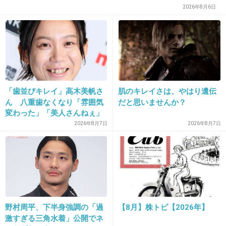
2026年8月6日
+10
-1
25. 匿名
2018/10/14(日) 21:20:38
今日の放送あって、今週木曜日から新しいの始
まるの、見ます！！
「歯並びキレイ」高木美帆さ
肌のキレイさは、やはり遺伝
ん 八重歯なくなり「雰囲気
だと思いませんか？
+40
-0
変わった」「美人さんねぇ」
「歯列矯正してるんや」
2026年8月7日
2026年8月7日
26. 匿名
2018/10/14(日) 21:20:39
沢口さん、シリーズを重ねるごとに若くなって
る！
今の髪型似合っててかわいい！！
野村周平、下半身強調の「過
【8月】株トピ【2026年】
激すぎる三角水着」公開でネ
+108
-3