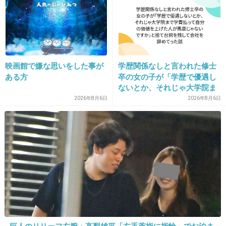
「カメラを止めるな」にヒロイン役で出てた
子？？
+22
-1
映画館で嫌な思いをした事が
学歴関係なしと言われた修士
ある方
卒の女の子が「学歴で優遇し
35. 匿名
2018/10/14(日) 21:25:01
ないとか、それじゃ大学院ま
武藤さん、懐かしい
で学費払って自分の価値を上
2026年8月6日
2026年8月6日
げた人が馬鹿じゃないです
+19
-0
か」と捨て台詞を残し会社を
辞めてった
36. 匿名
2018/10/14(日) 21:25:53
沢口さんと若村さんが若くて綺麗なのは
宗教の力か？w
+20
-8