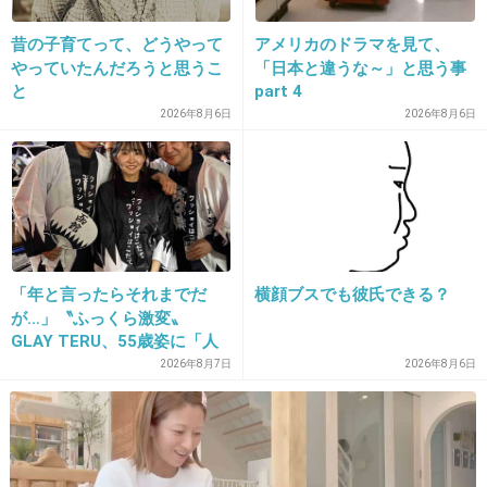
29. 匿名
2018/10/14(日) 21:22:11
昔の子育てって、どうやって
アメリカのドラマを見て、
マリコさんの空気の読めなさ好きだわw
やっていたんだろうと思うこ
「日本と違うな～」と思う事
と
part 4
+78
-0
2026年8月6日
2026年8月6日
30. 匿名
2018/10/14(日) 21:22:50
沢口靖子ってずっと変わらず美人だな
+88
-1
「年と言ったらそれまでだ
横顔ブスでも彼氏できる？
が…」〝ふっくら激変〟
GLAY TERU、55歳姿に「人
として好きすぎる」「TERU
31. 匿名
2018/10/14(日) 21:23:19
2026年8月7日
2026年8月6日
さんには見えない」「分から
今日のおやつは何だろうね～
なかった」
+21
-2