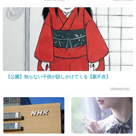
15. 匿名
2018/10/14(日) 21:15:56
沢口靖子変わらないな
+49
-1
【公園】知らない子供が話しかけてくる【親不在】
2026年8月6日
16. 匿名
2018/10/14(日) 21:16:06
お芝居だったのね(笑)
+28
-0