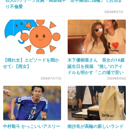
巨人のリリーフ左腕・高梨雄平「左手薬指に指輪」でお泊ま
り不倫愛
2026年8月7日
37. 匿名
2018/10/14(日) 21:26:18
沢口靖子綺麗だなー
確かに年とってて若く見えるとかではないんだ
けど、なんでこんな綺麗なんだろ
知的で品と清潔感にあふれている
【晴れ女】エピソードを聞か
木下優樹菜さん 長女の14歳
+85
-1
せて♪【雨女】
誕生日を祝福 “推し”のアイ
ドルも明かす「この場で言い
ますね」
2026年7月17日
2026年8月6日
38. 匿名
2018/10/14(日) 21:26:28
武藤さん懐かし！というか知ってるファンも少
ないんじゃない？
ふざけてるようでしっかり事件が進行
全く展開が読めないね〜
中村敬斗 かっこいいアスリー
南沙良が高輪の新しいランド