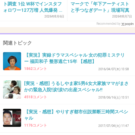
ト調査 1位 W杯でインスタフ
マークで「年下アーティスト
+46
-0
ォロワー127万増 人気爆発 …
と手つなぎデート」現場写真
2位 高橋藍 3位 大谷翔平
2026年8月6日
2026年8月7日
Recommended by
39. 匿名
2018/10/14(日) 21:26:36
ロタくん、カッコよくなってる
関連トピック
+29
-0
【実況】実録ドラマスペシャル 女の犯罪ミステリ
ー 福田和子 整形逃亡15年 【感想】
1862コメント
2016/04/07(木) 13:58
40. 匿名
2018/10/14(日) 21:26:51
[実況・感想] うるしやま家5男6女大家族ママがまさ
沢口靖子も変わらず美人だけど、それ以上に風
かの緊急入院!涙!涙!の出産スペシャル!!
4518コメント
2018/06/16(土) 13:51
間トオル変わらないなーかっこいい。
+106
-1
【実況・感想】やりすぎ都市伝説禁断三時間スペシ
ャル
1176コメント
2017/07/04(火) 11:47