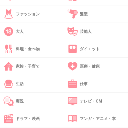
だ😭
ファッション
髪型
+30
-1
大人
芸能人
46. 匿名
2018/10/14(日) 21:32:55
桃色のクリーム買おうかな。
料理・食べ物
ダイエット
+2
-0
家族・子育て
医療・健康
生活
仕事
47. 匿名
2018/10/14(日) 21:33:28
マリコはカワイイ
実況
テレビ・CM
+79
-1
ドラマ・映画
マンガ・アニメ・本