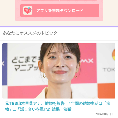
母の影響で大好きになりただいま母とふたりで
観てます。
沢口靖子さん相変わらずお綺麗ですね。
+84
-2
あなたにオススメのトピック
11. 匿名
2018/10/14(日) 21:14:48
武藤さんから土門さんだったよね
ろた君役の人が何気に好み
あみちゃん太った？
+92
-0
元TBS山本里菜アナ、離婚を報告 4年間の結婚生活は「宝
12. 匿名
2018/10/14(日) 21:14:53
物」…「話し合いを重ねた結果」決断
2026年8月6日
>>5