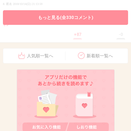
8. 匿名
2018/10/14(日) 21:13:59
タクシー日誌にも出てくるあのおばさん好きだ
もっと見る(全330コメント)
わ
+87
-0
人気順一覧へ
新着順一覧へ
9. 匿名
2018/10/14(日) 21:14:12
こういうイベント参加してみたい
本当に殺人事件は起きなくていいけど
+53
-1
10. 匿名
2018/10/14(日) 21:14:42
待ってました。