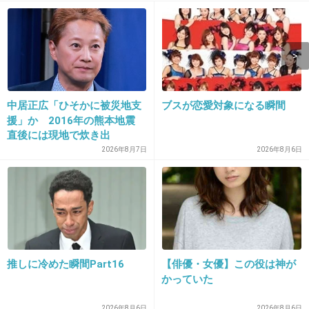
ハズキルーペの菊川怜で再生された
+58
-0
13. 匿名
2018/10/14(日) 21:15:15
中居正広「ひそかに被災地支
ブスが恋愛対象になる瞬間
援」か 2016年の熊本地震
内藤剛志さんが二役しているね・・・
直後には現地で炊き出
し “誰にも知られなくて良
2026年8月7日
2026年8月6日
+50
-0
い”と、むしろ強まる福祉活
動への思い
14. 匿名
2018/10/14(日) 21:15:34
マリ子さーん
+30
-1
推しに冷めた瞬間Part16
【俳優・女優】この役は神が
かっていた
2026年8月6日
2026年8月6日