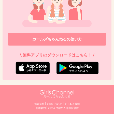
>>20
マリコくんのお母さん役の星由里子さん、亡く
なったんだよね。あのちょっとトボけた感じ好
きだったのに。
ガールズちゃんねるの使い方
+61
-1
\ 無料アプリのダウンロードはこちら！ /
|
|
運営会社
お問い合わせ
よくある質問
|
利用規約
利⽤者情報の外部送信規律