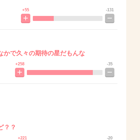
+55
-131
なかで久々の期待の星だもんな
+258
-35
ど？？
+221
-20