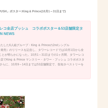
H」ポスター:King & Prince(10月1～31日まで)
レコ全店プッシュ コラボポスター＆53店舗限定タ
N NEWS
た6人組グループ・King ＆ Princeの2ndシングル
月10日発売）のリリースを記念し、タワーレコードでは10月1日から全
とが明らかになった。10月1～31日までの1ヶ月間、タワーレコ
全店でKing ＆ Prince マンスリー・タワー・プッシュ コラボポスタ
さらに、10月9～14日までは53店舗限定で、告知タペストリーを