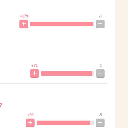
+179
-1
+71
-1
？
+99
-5