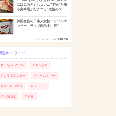
には見向きもしない…"本物"を知
る富裕層が行きつく"究極のス...
韓国在住の日本人女性インフルエ
ンサー ライブ配信中に死亡
Recommended by
関連キーワード
# King ＆ Prince
# キンプリ
# コラボポスター
# タペストリー
# タワレコ全店
# プッシュ
# 店舗限定
# 新曲