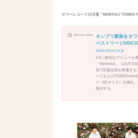
タワーレコード10月度「MONTHLY TOWER PUS
キンプリ新曲をタワ
ペストリー | ORICO
www.oricon.co.jp
5月に鮮烈なデビューを果たし
「Memorial」（10
店で応援企画を実施するこ
ードおよびTOWERmini
ー（B1サイズ）を掲出。
掲示する。