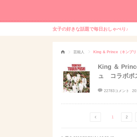
女子の好きな話題で毎日おしゃべり♪
芸能人
King ＆ 
ュ コラボポ
22783コメント
20
1
2