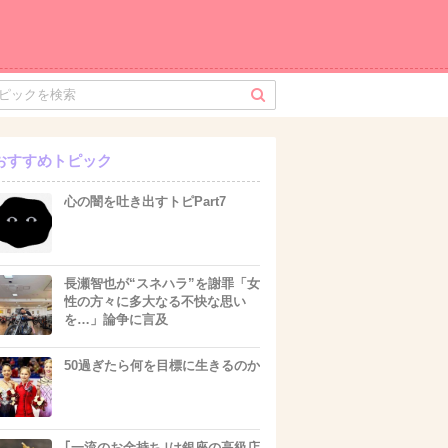
おすすめトピック
心の闇を吐き出すトピPart7
長瀬智也が“スネハラ”を謝罪「女
性の方々に多大なる不快な思い
を…」論争に言及
50過ぎたら何を目標に生きるのか
｢一流のお金持ち｣は銀座の高級店