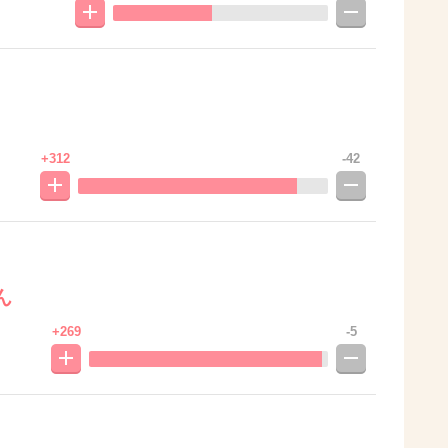
+312
-42
ん
+269
-5