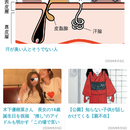
31. 匿名
2014/08/10(日) 09:28:16
ワイドナショーで何か言うかな？
まさかスルーはないよね？
+13
-3
汗が臭い人とそうでない人
2026年8月6日
32. 匿名
2014/08/10(日) 09:28:26
アナウンサーなのに話し方も目線もブリッコだ
から不快
+181
-2
木下優樹菜さん 長女の14歳
【公園】知らない子供が話し
誕生日を祝福 “推し”のアイ
かけてくる【親不在】
33. 匿名
2014/08/10(日) 09:30:05
ドルも明かす「この場で言い
フジは松尾翠さんが好きでした
ますね」
2026年8月6日
2026年8月6日