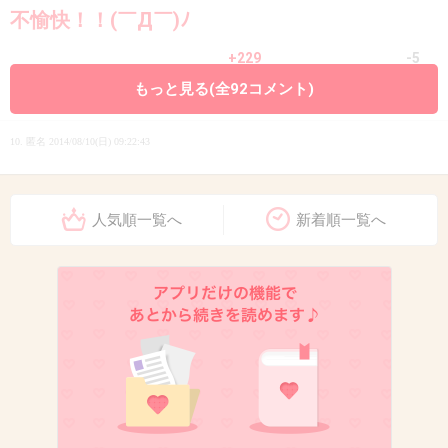
不愉快！！(￣Д￣)ﾉ
+229
-5
もっと見る(全92コメント)
10. 匿名
2014/08/10(日) 09:22:43
年下の彼氏が堂々と交際宣言しちゃったけど、
三田は何もコメントしないのかな
人気順一覧へ
新着順一覧へ
「すごい大事な人。付き合っています」西
武・金子侑司、フジ三田友梨佳アナと堂々
交際宣言
girlschannel.net
「すごい大事な人。付き合っています」西武・金子侑司、フジ三田友梨佳
アナと堂々交際宣言 西武・金子侑、ミタパンと堂々交際宣言「付き合って
います」 - 野球 - SANSPO.COM（サンスポ）西武の金子侑司内野手（２４）
が７日、フジテレビ・三田友梨佳アナウンサー（...