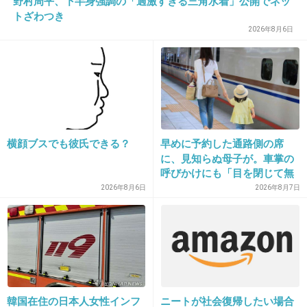
野村周平、下半身強調の「過激すぎる三角水着」公開でネッ
24. 匿名
2014/08/10(日) 09:25:47
トざわつき
そもそもアナウンサーのアイドル路線がおかし
2026年8月6日
いんだよ
+179
-2
25. 匿名
2014/08/10(日) 09:25:57
横顔ブスでも彼氏できる？
早めに予約した通路側の席
フジアナってぶりっこ多くて、見てて不快。
に、見知らぬ母子が。車掌の
呼びかけにも「目を閉じて無
+141
-2
視」して居座られました。無
2026年8月6日
2026年8月7日
理やり奪われた席は、結局“や
ったもん勝ち”になってしまう
のでしょうか？
26. 匿名
2014/08/10(日) 09:25:57
ミタパンの鼻が苦手
+45
-2
韓国在住の日本人女性インフ
ニートが社会復帰したい場合