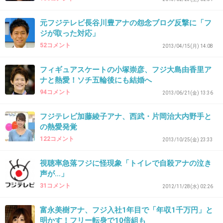
この人を見てるとあいのり桃を思い出して非常
に不愉快
元フジテレビ長谷川豊アナの怨念ブログ反撃に「フ
桃の方がブスだけどね
ジが取った対応」
52コメント
2013/04/15(月) 14:08
+197
-0
フィギュアスケートの小塚崇彦、フジ大島由香里ア
ナと熱愛！ソチ五輪後にも結婚へ
94コメント
39. 匿名
2014/08/10(日) 09:34:25
2013/06/21(金) 13:36
34
フジテレビ加藤綾子アナ、西武・片岡治大内野手と
ん？
の熱愛発覚
+5
-2
122コメント
2013/10/25(金) 23:33
視聴率急落フジに怪現象「トイレで自殺アナの泣き
声が…」
40. 匿名
2014/08/10(日) 09:34:30
31コメント
2012/11/28(水) 02:26
目が嫌い。
富永美樹アナ、フジ入社1年目で「年収1千万円」と
+46
-3
明かす！フリー転身で10倍組も