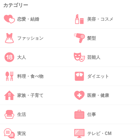
カテゴリー
43. 匿名
2014/08/10(日) 09:35:58
恋愛・結婚
美容・コスメ
「莫大な資産つきの女が他の男に・・・」って感じ？
+11
-3
ファッション
髪型
大人
芸能人
44. 匿名
2014/08/10(日) 09:36:29
でも、彼氏が堂々と
料理・食べ物
ダイエット
「付き合ってます！大切な人です！」って
言ってくれるの嬉しいよね。
家族・子育て
医療・健康
友達です、仲良くさせてもらってます、
など、ぼやかす男より、
生活
仕事
若いけどイイ男選んだな、と思う！
実況
テレビ・CM
+192
-11