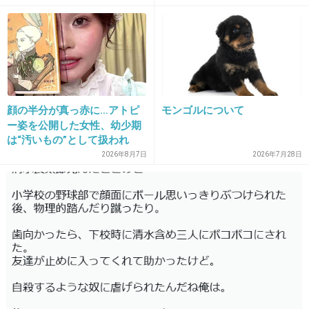
フジはテレビで見るアナが偏っていませんか？
ウッチー→アヤパン→カトパン
顔の半分が真っ赤に…アトピ
モンゴルについて
他にも女子アナがたくさんいるのに！
ー姿を公開した女性、幼少期
は“汚いもの”として扱われ
+49
-21
「人に触れる行為に罪悪感を
2026年8月7日
2026年7月28日
持っていた」
34. 匿名
2014/08/10(日) 09:30:26
社員の恋愛くらいいーじゃん
ここの人たちも放っときなよ見苦しいな
+12
-19