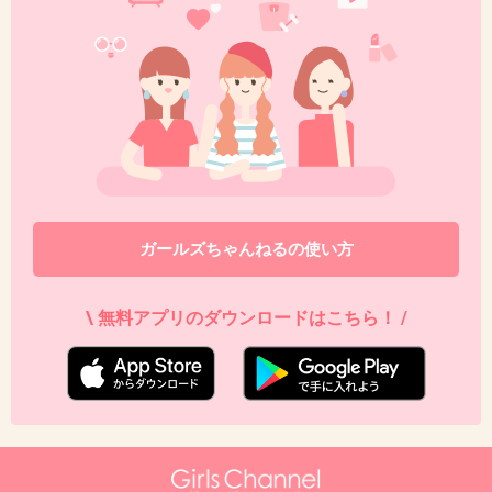
あれ？羽生選手狙ってなかったｗ？
そっか！！こういう人って彼氏いたり旦那いて
も他の男に上目使いや思わせぶり
発言するタイプだろうね。 それで勘違いする
男もいる
+111
-2
ガールズちゃんねるの使い方
48. 匿名
2014/08/10(日) 09:42:00
\ 無料アプリのダウンロードはこちら！ /
辻ちゃんに似てる
+4
-8
49. 匿名
2014/08/10(日) 09:43:08