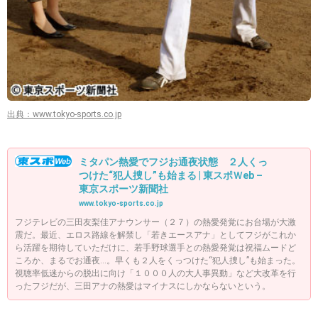
出典：www.tokyo-sports.co.jp
ミタパン熱愛でフジお通夜状態 ２人くっ
つけた“犯人捜し”も始まる | 東スポＷeb –
東京スポーツ新聞社
www.tokyo-sports.co.jp
フジテレビの三田友梨佳アナウンサー（２７）の熱愛発覚にお台場が大激
震だ。最近、エロス路線を解禁し「若きエースアナ」としてフジがこれか
ら活躍を期待していただけに、若手野球選手との熱愛発覚は祝福ムードど
ころか、まるでお通夜…。早くも２人をくっつけた“犯人捜し”も始まった。
視聴率低迷からの脱出に向け「１０００人の大人事異動」など大改革を行
ったフジだが、三田アナの熱愛はマイナスにしかならないという。