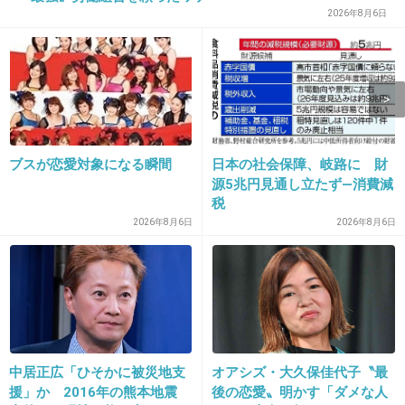
2026年8月6日
13. 匿名
2014/08/10(日) 09:23:25
阿部千代姉さんがいるじゃないか
+176
-3
ブスが恋愛対象になる瞬間
日本の社会保障、岐路に 財
源5兆円見通し立たず―消費減
税
14. 匿名
2014/08/10(日) 09:24:16
2026年8月6日
2026年8月6日
うちの夫はこの女のあざとさがわからないみた
いでイラつく！
+142
-3
中居正広「ひそかに被災地支
オアシズ・大久保佳代子〝最
15. 匿名
2014/08/10(日) 09:24:27
援」か 2016年の熊本地震
後の恋愛〟明かす「ダメな人