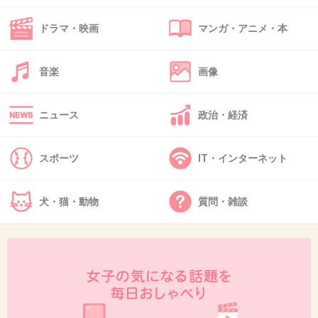
ドラマ・映画
マンガ・アニメ・本
45. 匿名
2014/08/10(日) 09:39:39
音楽
画像
良い女は好きだがあざとい女は嫌いです
+38
-1
ニュース
政治・経済
スポーツ
IT・インターネット
46. 匿名
2014/08/10(日) 09:41:02
トピ画のこの人、顔でかすぎじゃない？
犬・猫・動物
質問・雑談
男の方が小顔なんだけど。
+34
-2
47. 匿名
2014/08/10(日) 09:41:31