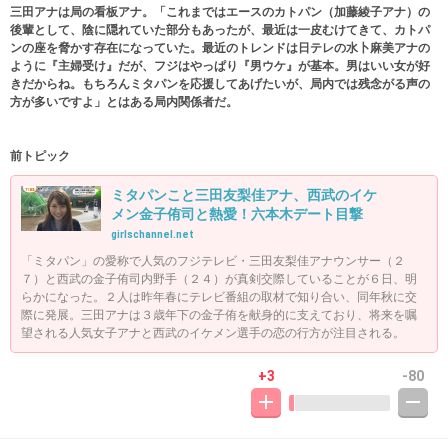
三田アナは局の看板アナ。「これまではエースのカトパン（加藤綾子アナ）の
後輩として、陰に隠れていた部分もあったが、最近は一皮むけてきて、カトパ
ンの座を脅かす存在になっていた。最近のトレンドは日テレの水卜麻美アナの
ように『主婦受け』だが、フジはやっぱり『男ウケ』が基本。男はいい女が好
きだからね。もちろんミタパンを応援してあげたいが、局内では残念がる声の
方が多いですよ」とはある局内関係者だ。
前トピック
ミタパンこと三田友梨佳アナ、西武のイケ
メン金子侑司と熱愛！六本木デート目撃
girlschannel.net
「ミタパン」の愛称で人気のフジテレビ・三田友梨佳アナウンサー（２
７）と西武の金子侑司内野手（２４）が真剣交際していることが６日、明
らかになった。２人は昨年春にテレビ番組の取材で知り合い、同年秋に交
際に発展。三田アナは３歳年下の金子侑を献身的に支えており、将来を嘱
望される人気女子アナと西武のイケメン選手の恋の行方が注目される。
+3
-80