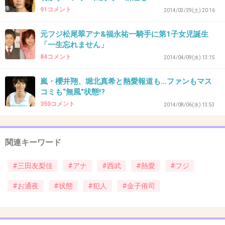
91コメント
2014/03/29(土) 20:16
元フジ松尾翠アナ&福永祐一騎手に第1子女児誕生
41. 匿名
2014/08/10(日) 09:34:39
「一生忘れません」
逆にいなくなってくれた方が、フジに対して好
84コメント
2014/04/09(水) 13:15
感度が上がる
嵐・櫻井翔、堀北真希と熱愛報道も…ファンもマス
+77
-1
コミも“無風”状態!?
350コメント
2014/08/06(水) 13:53
42. 匿名
2014/08/10(日) 09:35:50
関連キーワード
面食いかわいい子とにかく大好きの男友達がこ
の人見て「気持ち悪いんだよなーこいつ」って
#三田友梨佳
#アナ
#西武
#熱愛
#フジ
言ってた(O_O)
#お通夜
#状態
#犯人
#金子侑司
+70
-9