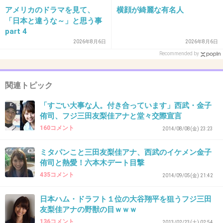
ね
アメリカのドラマを見て、
横顔が綺麗な有名人
「日本と違うな～」と思う事
part 4
+34
-2
2026年8月6日
2026年8月6日
Recommended by
37. 匿名
2014/08/10(日) 09:32:17
関連トピック
三田アナウンサーみたいなタイプ同性に嫌われ
「すごい大事な人。付き合っています」西武・金子
るタイプ
侑司、フジ三田友梨佳アナと堂々交際宣言
160コメント
2014/08/08(金) 23:23
出典：up.gc-img.net
ミタパンこと三田友梨佳アナ、西武のイケメン金子
侑司と熱愛！六本木デート目撃
+236
-4
435コメント
2014/09/05(金) 21:42
日本ハム・ドラフト１位の大谷翔平を狙うフジ三田
38. 匿名
2014/08/10(日) 09:32:44
友梨佳アナの野獣の目ｗｗｗ
136コメント
2013/02/23(土) 02:54