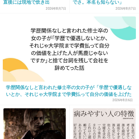
みたパン大嫌い
直後には現地で炊き出
でさ。本名も知らない」
し “誰にも知られなくて良
2026年8月7日
2026年8月7日
+105
-3
い”と、むしろ強まる福祉活
動への思い
16. 匿名
2014/08/10(日) 09:24:31
学歴関係なしと言われた修士卒の女の子が「学歴で優遇しな
整形顔が怖い。
いとか、それじゃ大学院まで学費払って自分の価値を上げた
人が馬鹿じゃないですか」と捨て台詞を残し会社を辞めてっ
2026年8月6日
た
出典：up.gc-img.net
+325
-6