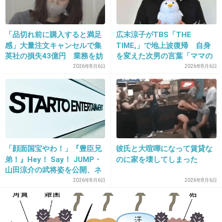
ビの女子アナが知り合うなんて、方法が限られ
ている。
「品切れ前に購入すると満足
広末涼子がTBS「THE
感」大量注文キャンセルで集
TIME,」で地上波復帰 自身
だから取材した時からミタパンが目を付けてた
英社の損失43億円 業務を妨
を変えた次男の言葉「ママの
害した疑いで32歳女を逮捕
ファンの人なら、知りたいん
2026年8月6日
2026年8月6日
んでしょ？笑
じゃないか」
出典：up.gc-img.net
+207
-4
「顔面国宝やわ！」『豊臣兄
彼氏と大喧嘩になって賃貸な
弟！』Hey！ Say！ JUMP・
のに家を壊してしまった
30. 匿名
2014/08/10(日) 09:27:19
山田涼介の武将姿を公開、ネ
サセパンマン
ット歓喜「ビジュ良すぎん」
2026年8月6日
2026年8月6日
「こんな美しい秀次は初め
+84
-5
て」