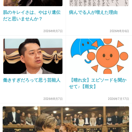
17. 匿名
2014/08/10(日) 09:24:47
肌のキレイさは、やはり遺伝
病んでる人が増えた理由
だと思いませんか？
ガルちゃんで160程度しかレスつかないんだか
ら、世間はもっと興味ないだろ
2026年8月7日
2026年8月6日
+126
-2
18. 匿名
2014/08/10(日) 09:25:01
どーでもいー笑
働きすぎだろって思う芸能人
【晴れ女】エピソードを聞か
フジ見ないし。
せて♪【雨女】
+59
-2
2026年8月7日
2026年7月17日
19. 匿名
2014/08/10(日) 09:25:10
三田さんのネチャっとした目線が苦手