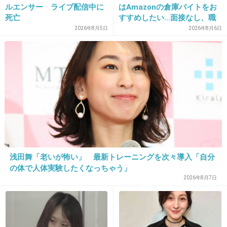
ルエンサー ライブ配信中に
はAmazonの倉庫バイトをお
死亡
すすめしたい…面接なし、職
場は綺麗、ドリンクバー無料
2026年8月5日
2026年8月6日
27. 匿名
2014/08/10(日) 09:26:12
→賛否両論、場所によって全
フジはヤリパンマンが多いからね
然違う「コンビニバイトの方
がマシ」との声も
+116
-5
28. 匿名
2014/08/10(日) 09:26:37
女はむしろ三田が出てるとチャンネル変えるよ
(о´∀`о)
浅田舞「老いが怖い」 最新トレーニングを次々導入「自分
+126
-5
の体で人体実験したくなっちゃう」
2026年8月7日
29. 匿名
2014/08/10(日) 09:27:01
＞西武に限らずプロ野球の若手選手とフジテレ