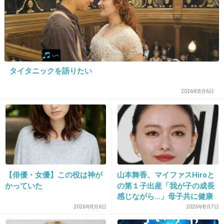
+180
-3
20. 匿名
2014/08/10(日) 09:25:17
タイタニックを語りたい
アナウンサーは、会社員。イチイチ ニュースに
するなよ くだらん
2026年8月6日
+119
-2
21. 匿名
2014/08/10(日) 09:25:18
男ウケ重視で視聴率上がるの？違うくね？
【俳優・女優】この役は神が
山本舞香、マイファスHiroと
かっていた
の第１子出産「我が子の成長
+85
-4
感じながら…」母子共に健康
2026年8月6日
2026年8月7日