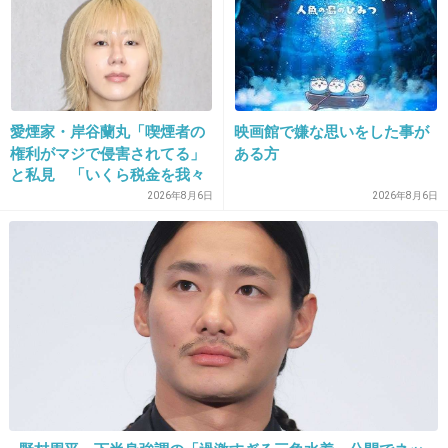
22. 匿名
2014/08/10(日) 09:25:36
何でアナウンサーってスポーツ選手と付き合う
の？
この組み合わせで退社してフリーになった人っ
愛煙家・岸谷蘭丸「喫煙者の
映画館で嫌な思いをした事が
て大体消えかかってない？
権利がマジで侵害されてる」
ある方
と私見 「いくら税金を我々
+91
-3
が払ってるんだと」
2026年8月6日
2026年8月6日
23. 匿名
2014/08/10(日) 09:25:46
騒がれるほどの美貌でも逸材でもないと思いま
す。
+175
-5