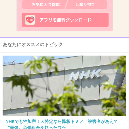
+155
-2
11. 匿名
2014/08/10(日) 09:22:48
普通の会社員の恋愛でしょ?
あなたにオススメのトピック
なんで報道なんてするの
+282
-2
12. 匿名
2014/08/10(日) 09:23:09
男ウケも大してよくないよね
ぶりっ子がすぎる
NHKでも性加害！Ｘ特定なら降板ドミノ 被害者があえて
+220
-5
〝最強〟労働組合を頼ったワケ