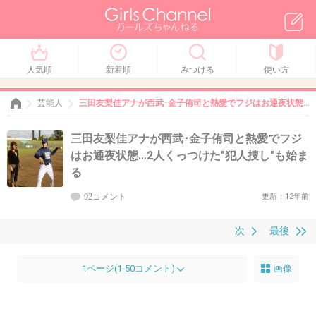
人気順
新着順
みつける
使い方
芸能人
三田友梨佳アナが西武･金子侑司と熱愛でフジはお通夜状態…2
三田友梨佳アナが西武･金子侑司と熱愛でフジ
はお通夜状態…2人くっつけた"犯人捜し"も始ま
る
92コメント
更新：12年前
次
最後
1ページ(1-50コメント)
画像