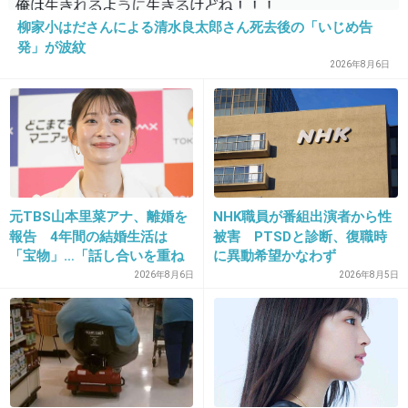
35. 匿名
2014/08/10(日) 09:31:42
柳家小はださんによる清水良太郎さん死去後の「いじめ告
発」が波紋
カトパンはからっとした美人だし、滑舌もいい
2026年8月6日
から活躍するのもわかるんだけど、この女って
妙にじめっとした媚びた目としゃべり方で、本
当にうざい。カマトトって言葉がぴったりく
る。
+181
-15
元TBS山本里菜アナ、離婚を
NHK職員が番組出演者から性
報告 4年間の結婚生活は
被害 PTSDと診断、復職時
「宝物」…「話し合いを重ね
に異動希望かなわず
た結果」決断
36. 匿名
2014/08/10(日) 09:32:09
2026年8月6日
2026年8月5日
バラエティーやスポーツ担当の女子アナって良
い男捕まえるために女子アナになったような人
が多い
野心家なんだけど仕事上の野心じゃないんだよ