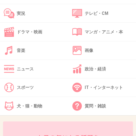
+136
-26
実況
テレビ・CM
43. 匿名
2018/09/13(木) 22:15:48
ドラマ・映画
マンガ・アニメ・本
きちんと見たこと1回もないけどこれから見るわ
+22
-15
音楽
画像
ニュース
政治・経済
44. 匿名
2018/09/13(木) 22:15:54
唇いいんだけど、いつも荒れてるのが気にな
スポーツ
IT・インターネット
る！
印象的だからこそもっとちゃんと保湿してー
犬・猫・動物
質問・雑談
+95
-11