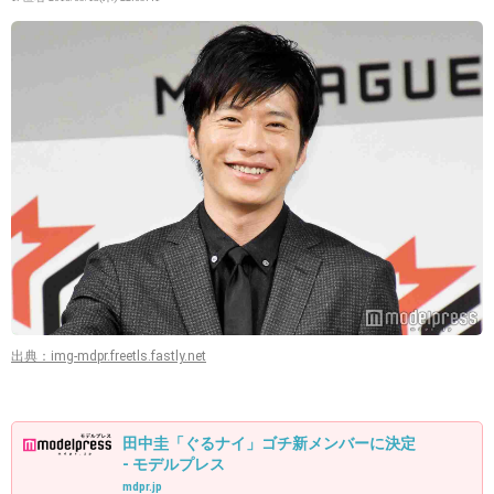
出典：img-mdpr.freetls.fastly.net
田中圭「ぐるナイ」ゴチ新メンバーに決定
- モデルプレス
mdpr.jp