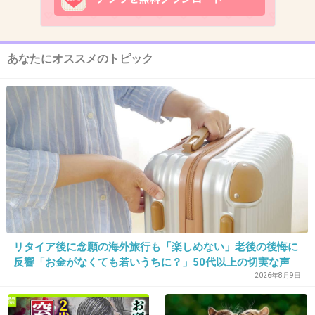
11. 匿名
2018/09/13(木) 22:11:18
蓮さんの代わりが田中圭なの？？？年齢的にも
あなたにオススメのトピック
っと上がよかった。
+260
-82
12. 匿名
2018/09/13(木) 22:11:24
やったー！
見よう
+163
-39
リタイア後に念願の海外旅行も「楽しめない」老後の後悔に
反響「お金がなくても若いうちに？」50代以上の切実な声
2026年8月9日
13. 匿名
2018/09/13(木) 22:11:26