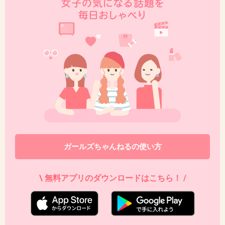
45. 匿名
2018/09/13(木) 22:16:02
見る気なくなった
吉田鋼太郎だったら見る気したのに
+29
-48
46. 匿名
2018/09/13(木) 22:16:16
頑張ってほしいけど今期だけでクビになりそう
な予感。
+172
-6
ガールズちゃんねるの使い方
\ 無料アプリのダウンロードはこちら！ /
47. 匿名
2018/09/13(木) 22:16:50
奥さん、さくらさんだよね！
きれいな人だった！引退したのかな