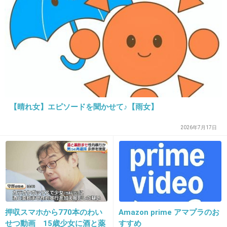
【晴れ女】エピソードを聞かせて♪【雨女】
16. 匿名
2018/09/13(木) 22:11:40
2026年7月17日
もう飽きた
+90
-75
17. 匿名
2018/09/13(木) 22:11:45
田中圭、すごく頑張ってたねリアクションとか
押収スマホから770本のわい
Amazon prime アマプラのお
せつ動画 15歳少女に酒と薬
すすめ
しゃべくり出たときもトーク苦手そうだけど