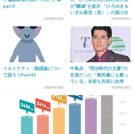
part3
が“離婚”を提示 「ひろゆき＆
+63
-35
いずみ新党（仮）」の届け出
を知らされず激怒「信頼関係
2026年8月9日
2026年8月8日
が保てない状態で夫婦を続け
るのは無理」
30. 匿名
2018/09/13(木) 22:13:27
別に全然嫌いではないが、興奮するほど大物
か？とも思う。
けど考えてみたら今までもっと微妙なメンバー
イルミナティ・陰謀論につい
中島歩、“明治時代の文豪”の
もいたかな…元女子アナウンサーとか。
て語ろうPart49
玄孫だった「教科書にも載っ
ている」名前も先祖に由来
+206
-18
2026年8月8日
2026年8月8日
31. 匿名
2018/09/13(木) 22:13:46
15年前から好きな私は、
ここ最近のブレイクぶりにただびっくり！笑