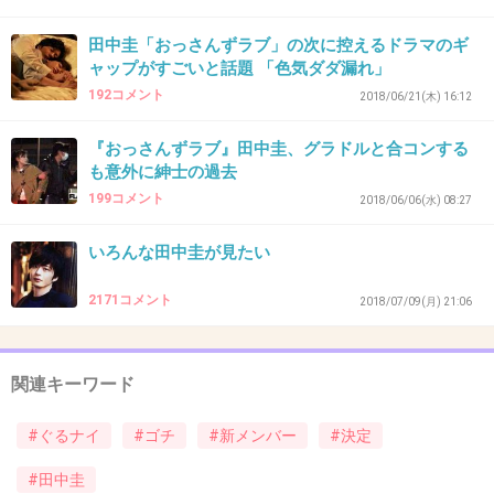
+218
-6
田中圭「おっさんずラブ」の次に控えるドラマのギ
ャップがすごいと話題 「色気ダダ漏れ」
192コメント
2018/06/21(木) 16:12
38. 匿名
2018/09/13(木) 22:15:07
『おっさんずラブ』田中圭、グラドルと合コンする
頑張れ～‼
も意外に紳士の過去
+14
-10
199コメント
2018/06/06(水) 08:27
いろんな田中圭が見たい
39. 匿名
2018/09/13(木) 22:15:18
2171コメント
2018/07/09(月) 21:06
意外！
かっこいいね
関連キーワード
+34
-14
#ぐるナイ
#ゴチ
#新メンバー
#決定
#田中圭
40. 匿名
2018/09/13(木) 22:15:25