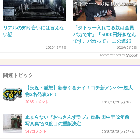
33. 匿名
2018/09/13(木) 22:14:26
結構チャラいよね
リアルの知り合いには言えな
「タトゥー入れてる奴は全員
+284
-18
い話
バカです」「5000円好きなん
です、バカって」 この道23
年の彫り師YouTuberの動画
2026年8月9日
2026年8月8日
が話題
Recommended by
34. 匿名
2018/09/13(木) 22:14:34
べつにファンってわけじゃないけど
>>15
関連トピック
田中圭の顔昔からタイプだし実力派だと思うか
ら
【実況・感想】新春ぐるナイ！ゴチ新メンバー超大
物2名発表SP！
「ブレイク要員」みたいな使われ方は嫌だなー
2065コメント
2017/01/03(火) 18:45
+48
-19
止まらない『おっさんずラブ』効果 田中圭“2年前
写真集”が3度目の重版決定
547コメント
2018/08/08(水) 22:46
35. 匿名
2018/09/13(木) 22:14:38