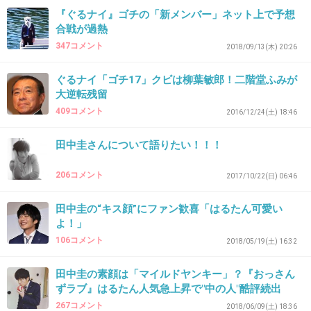
おばさんの母性本能くすぐられます
『ぐるナイ』ゴチの「新メンバー」ネット上で予想
合戦が過熱
+21
-33
347コメント
2018/09/13(木) 20:26
ぐるナイ「ゴチ17」クビは柳葉敏郎！二階堂ふみが
36. 匿名
2018/09/13(木) 22:14:55
大逆転残留
409コメント
今日新メンバー登場２時間スペシャルとかだったの？知ら
2016/12/24(土) 18:46
なかった。
田中圭さんについて語りたい！！！
+7
-13
206コメント
2017/10/22(日) 06:46
田中圭の“キス顔”にファン歓喜「はるたん可愛い
37. 匿名
2018/09/13(木) 22:15:01
よ！」
ドラマに映画に引っ張りだこなのに、続けられ
106コメント
2018/05/19(土) 16:32
るのかな･･･
田中圭の素顔は「マイルドヤンキー」？『おっさん
橋本環奈といい、2人共お休みばっかりになり
ずラブ』はるたん人気急上昇で"中の人"酷評続出
そう。
267コメント
2018/06/09(土) 18:36