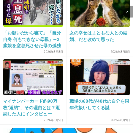
だろうなって思ってた！！！
+67
-13
「お願いだから寝て」「自分
女の幸せはまともな人との結
14. 匿名
2018/09/13(木) 22:11:35
自身 何もできない母親」―2
婚、だと改めて思った
歳娘を窒息死させた母の孤独
スローダンスの頃から応援してたのに
「娘は『ママどうして』と」
2026年8月8日
2026年8月8日
すっかり人気者になってしまったのね…
限界の年子ワンオペ育児 法
ずいぶん前に結婚もしてたよね…泣
廷での懺悔と声なきSOS
+358
-18
マイナンバーカード約90万
職場の60代が40代の自分を同
15. 匿名
2018/09/13(木) 22:11:36
枚“返納”、その理由とは？返
年代扱いしてくる謎
田中圭
納した人にインタビュー
ムダに持ち上げられてるね。
2026年8月9日
2026年8月9日
+441
-70