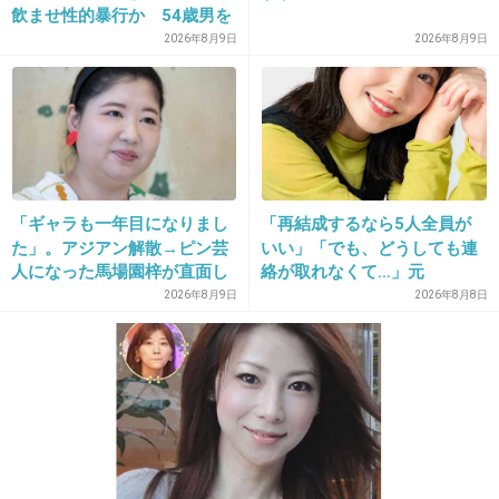
飲ませ性的暴行か 54歳男を
必死に頑張ってた気がする(笑)
再逮捕 「薬もありますよ」
2026年8月9日
2026年8月9日
とSNSで誘い出し
大杉漣さんの「仕事を断らない」スタンスを
尊敬してるって言ってたしだから断らなかった
んだろうね
+819
-16
「ギャラも一年目になりまし
「再結成するなら5人全員が
た」。アジアン解散→ピン芸
いい」「でも、どうしても連
人になった馬場園梓が直面し
絡が取れなくて…」元
た現実、そして携える芸人と
ZONE・MIZUHO（38）が明
2026年8月9日
2026年8月8日
18. 匿名
2018/09/13(木) 22:11:58
しての矜持
かす「19年ぶりに芸能界復
ごちになります、何が面白いのかよくわからん
帰」した本当の理由
+340
-26
19. 匿名
2018/09/13(木) 22:12:02