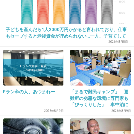
でも脇役ばっかりでブレイクすればいいなって
ずっと思ってたから、ブレイクして良かった！
でも、大杉漣さんのような、バイプレーヤー俳
子どもを産んだら1人2000万円かかると言われており、仕事
優になってほしい
もセーブすると老後資金が貯められない…一方、子育てして
ゴチ頑張って！
いない人は潤沢な資金で悠々老後だと歪んでいるのでは？→
2026年8月8日
様々な意見
+413
-21
32. 匿名
2018/09/13(木) 22:14:01
田中圭は役所でカッコよくみえるけど、人間性
Fラン卒の人、あつまれー
「まるで難民キャンプ」 避
は決して褒められたもんじゃないよね。
難所の劣悪な環境に専門家も
「びっくりした」 車中泊に
ファン減らないといいけど…
もリスクが 「熱したフライ
2026年8月9日
2026年8月9日
+299
-33
パンに飛び込むようなもの」