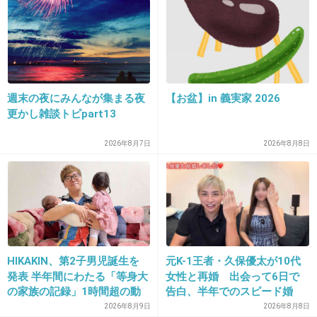
調子いいから俳優業に専念しときゃいいのに
+486
-38
週末の夜にみんなが集まる夜
【お盆】in 義実家 2026
25. 匿名
2018/09/13(木) 22:12:39
更かし雑談トピpart13
あー新ドラ番宣メンバーか！
2026年8月7日
2026年8月8日
+34
-9
26. 匿名
2018/09/13(木) 22:12:45
忙しいから、橋本環奈の映像や突然卒業した二階堂ふみの
ニノマエになりそう。
HIKAKIN、第2子男児誕生を
元K-1王者・久保優太が10代
発表 半年間にわたる「等身大
女性と再婚 出会って6日で
+36
-39
の家族の記録」1時間超の動
告白、半年でのスピード婚
画とともに感謝伝える
2026年8月9日
2026年8月8日