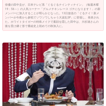
俳優の田中圭が、日本テレビ系「ぐるぐるナインティナイン」（毎週木曜
19：56～）の人気コーナー「グルメチキンレース ゴチになります！」の新
メンバーに加入することが明らかとなった。13日放送の「ぐるナイ！新メ
ンバーが今夜から参戦でソワソワしちゃう大波乱SP」に登場し、発表され
た。ホワイトタイガーの特殊メイクで素顔を隠した田中は、大杉漣さんの
後を受け継ぐ形で番組史上初めての秋加入に。