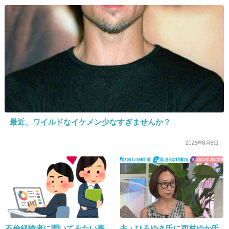
27. 匿名
2018/09/13(木) 22:12:58
田中圭君、かっこいい～ゴチ新メンバー頑張れ
～
+216
-39
28. 匿名
2018/09/13(木) 22:13:00
最近、ワイルドなイケメン少なすぎませんか？
イケメンじゃないけど、なんかかっこいいのよ
2026年8月8日
ね！
+277
-39
29. 匿名
2018/09/13(木) 22:13:10
はるたーーーん！！！！
不倫経験者に聞いてみたい事
夫・ひろゆき氏に西村ゆか氏