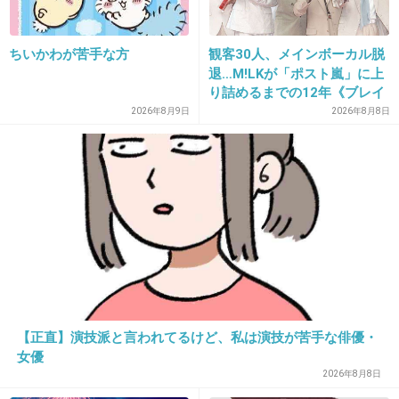
22. 匿名
2018/09/13(木) 22:12:18
ちいかわが苦手な方
観客30人、メインボーカル脱
親戚のお兄ちゃんて感じ
退…M!LKが「ポスト嵐」に上
り詰めるまでの12年《ブレイ
+114
-13
ク秘話》
2026年8月9日
2026年8月8日
23. 匿名
2018/09/13(木) 22:12:24
新鮮味も特別感も期待感もない。地味。
+57
-43
24. 匿名
2018/09/13(木) 22:12:34
【正直】演技派と言われてるけど、私は演技が苦手な俳優・
絶対ボロが出るから
女優
2026年8月8日