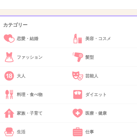
>>30
大物っていうか今ブームだからね
カテゴリー
+38
-9
恋愛・結婚
美容・コスメ
ファッション
髪型
41. 匿名
2018/09/13(木) 22:15:38
この人のバラエティのノリが好きじゃない
大人
芸能人
+93
-31
料理・食べ物
ダイエット
42. 匿名
2018/09/13(木) 22:15:42
家族・子育て
医療・健康
どうせ番組面白くないんだから、目の保養に田
中圭みるわ
生活
仕事