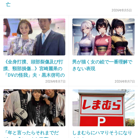
亡
23. 匿名
2013/05/08(水) 05:50:24
2026年8月5日
そうそう！妊娠中と産後の酷かった尿漏れに、
膣ﾄﾚがいいと聞きい一生懸命やったよー！
今ではすっかりなくなったけど、油断せずにト
レーニングしとこっと！
+38
-8
《全身打撲、頭部裂傷及び打
男が描く女の絵で一番理解で
撲、頸部損傷…》宮崎麗果の
きない表現
「DVの怪我」夫・黒木啓司の
逮捕で始まる「夫婦の闘争」
2026年8月7日
2026年8月7日
24. 匿名
2013/05/08(水) 06:00:28
面白い子って彼氏できにくい気がする。女性ウ
ケはいいけど。
+115
-9
「年と言ったらそれまでだ
しまむらにハマりそうになり