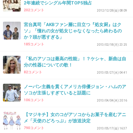
2年連続でシングル年間TOP5独占
わたし、最近朝起きたら、あそこから空気が抜
202コメント
2012/12/28(金) 08:09
けておならのような音が出て恥ずかしいんだけ
ど、これも緩み？
宮台真司「AKBファン層に目立つ『処女厨』はク
ソ」「憧れの女が処女じゃなくなったら終わるの
子供生んでるから仕方ないのかな。
か？頭が悪すぎる」
+60
-4
185コメント
2013/02/18(月) 23:25
「私のアソコは最高の性能」！？ケシャ、新曲は自
分の性器についての歌！
33. 匿名
2013/05/08(水) 08:05:12
82コメント
2013/03/27(水) 04:41
はっはっはっは 朝からわろたー
ノーパン主義を貫くアメリカ俳優ジョン・ハムのア
この人のブログ面白い！
ソコが主張しすぎていると話題に
+45
-4
106コメント
2013/04/04(木) 20:16
【マジキチ】女のコがアソコからお菓子を産むアニ
メ「天使のどろっぷ」が放送決定
34. 匿名
2013/05/08(水) 08:16:50
790コメント
2013/05/17(金) 16:37