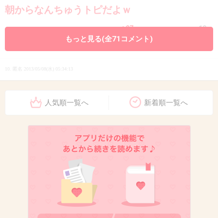
朝からなんちゅうトピだよｗ
+97
-10
もっと見る(全71コメント)
10. 匿名
2013/05/08(水) 05:34:13
＞そう思って、検索したわけです。「あそこ」
半角スペース「水がドバドバ」つって。
人気順一覧へ
新着順一覧へ
ウケるｗｗｗ
+126
-7
11. 匿名
2013/05/08(水) 05:34:59
ラベンダーの香りだったらセーフｗｗ