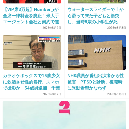
16. 匿名
2013/05/08(水) 05:40:28
【VIP席3万超】Number_iが
ウォータースライダーで上か
やっぱり使ってないと衰えていくのね・・・私
全席一律料金を廃止！米大手
ら滑って来た子どもと衝突
エージェント会社と契約で進
し、当時8歳の小学生が死
もヤバそうだわ（汗
む“世界標準”化
亡 イベントの引率責任者の
2026年8月7日
2026年8月8日
町職員を「減給」の懲戒処
+60
-5
分 児童の両親は「軽過ぎ
る」「全く納得できない」
島根県邑南町
17. 匿名
2013/05/08(水) 05:41:02
ムキムキの膣ｗｗｗ
カラオケボックスで15歳少女
NHK職員が番組出演者から性
+55
-6
に飲酒させ性的暴行、スマホ
被害 PTSDと診断、復職時
で撮影か 54歳男逮捕 千葉
に異動希望かなわず
2026年8月7日
2026年8月5日
18. 匿名
2013/05/08(水) 05:41:51
これ書いた人・・おもしろい文が書けるんだか
ら、早く素敵な彼氏ができるといいわね(´ω｀)