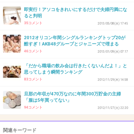
子宮脱って本当にあるんですよね。
即実行！アソコをきれいにするだけで夫婦円満にな
老人ホーム勤務のとき、あそこからハート型の
ると判明
ピンク色のものをぶら下げているお婆さんがい
35コメント
2013/05/08(水) 17:45
て、子宮が出ちゃったのだと知って驚きまし
た。
2012オリコン年間シングルランキングトップ20が
酷すぎ！AKB48グループとジャニーズで埋まる
緩いとなるものだと聞いたので、予防の運動は
46コメント
2013/01/09(水) 07:17
必要だと思います。
「だから職場の飲み会は行きたくないんだよ！」と
+50
-3
思ってしまう瞬間ランキング
83コメント
2012/11/29(木) 14:58
35. 匿名
2013/05/08(水) 08:19:27
旦那の年収が470万なのに年間300万貯金の主婦
「服は5年買ってない」
めっちゃ面白い！
94コメント
2012/11/27(火) 22:20
朝から、バスの中で吹いたwww
+15
-1
関連キーワード