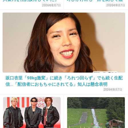
+224
-10
疑惑のスキャンダルが発覚！
視」して居座られました。無
2026年8月7日
2026年8月7日
7試合20人が対象で日本人審
理やり奪われた席は、結局“や
判が含まれていたとの指摘
ったもん勝ち”になってしまう
も…
のでしょうか？
15. 匿名
2013/05/08(水) 05:39:33
やったことないけど、効果あるのかな
出典：livedoor.blogimg.jp
+32
-7
坂口杏里「98kg激変」に続き「ろれつ回らず」でも続く生配
信…「配信者におもちゃにされてる」知人は懸念表明
2026年8月7日