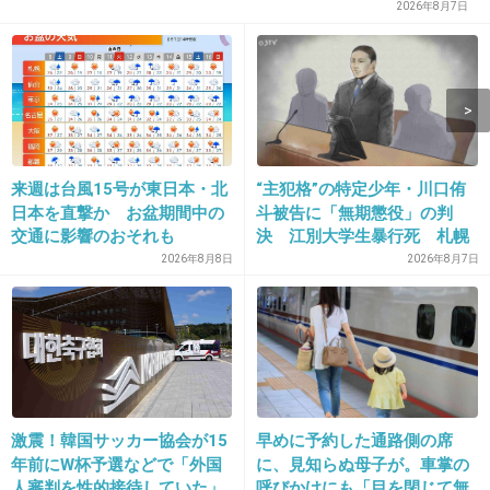
2026年8月7日
12. 匿名
2013/05/08(水) 05:36:08
きついかどうかに処女は関係ないってことね
+105
-8
来週は台風15号が東日本・北
“主犯格”の特定少年・川口侑
13. 匿名
2013/05/08(水) 05:36:41
日本を直撃か お盆期間中の
斗被告に「無期懲役」の判
膣トレ商品とか売ってるよね
交通に影響のおそれも
決 江別大学生暴行死 札幌
地裁
2026年8月8日
2026年8月7日
+27
-9
14. 匿名
2013/05/08(水) 05:37:32
ああ、あれ自分だけじゃなかったんだｗ
そして原因がアソコの緩みだとは知らなかった
激震！韓国サッカー協会が15
早めに予約した通路側の席
(´Д｀)
年前にW杯予選などで「外国
に、見知らぬ母子が。車掌の
人審判を性的接待していた」
呼びかけにも「目を閉じて無