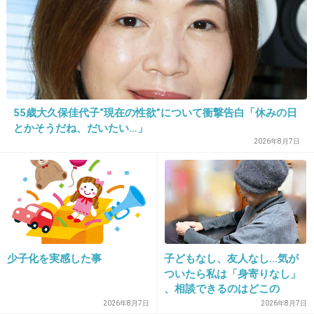
ブログ…思わず、ブックマークに保存しちゃっ
たわ。
+67
-6
55歳大久保佳代子“現在の性欲”について衝撃告白「休みの日
30. 匿名
2013/05/08(水) 07:40:40
とかそうだね、だいたい…」
女捨ててる風に聞こえて笑えない…
2026年8月7日
これで笑えるようなおおらかな心を持ちたい…
+11
-47
31. 匿名
2013/05/08(水) 07:51:15
婦人科のクリニック勤務です。
少子化を実感した事
子どもなし、友人なし…気が
ついたら私は「身寄りなし」
診察で、膣を観察するために覗くためクスコと
、相談できるのはどこの
いう金属の筒を入れるのですが、太さは種類豊
誰？ 「家族がいること」が
2026年8月7日
2026年8月7日