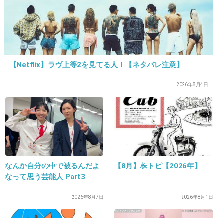
+119
-13
19. 匿名
2013/05/08(水) 05:43:54
【Netflix】ラヴ上等2を見てる人！【ネタバレ注意】
この人のirohaを実家に忘れて、取りに帰ったら
お母さんがiroha使ってたっていうエピソードも
2026年8月4日
爆笑したｗ
私の時代は終わった。
d.hatena.ne.jp
不活性で怠惰なアタシの肉体の神秘
+127
-8
なんか自分の中で被るんだよ
【8月】株トピ【2026年】
なって思う芸能人 Part3
2026年8月7日
2026年8月1日
20. 匿名
2013/05/08(水) 05:44:48