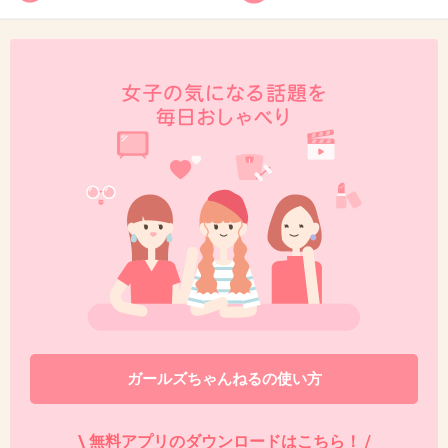
39. 匿名
2013/05/08(水) 08:54:41
ブログおもしろすぎ！！w
ブックマークした！
+22
-3
40. 匿名
2013/05/08(水) 09:46:08
男性同士の会話をきいたことあるけど子供産むとブカブカになる人の方が多い
みたい
話してた男が二人目つくったといったら（いろんな意味で）すげーといわれて
た。
+6
-21
ガールズちゃんねるの使い方
41. 匿名
2013/05/08(水) 10:00:44
\ 無料アプリのダウンロードはこちら！ /