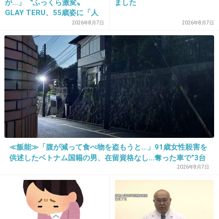
が…」〝ふっくら激変〟
ました
25. 匿名
2013/05/08(水) 06:28:34
GLAY TERU、55歳姿に「人
上から目線
として好きすぎる」「TERU
2026年8月7日
2026年8月7日
さんには見えない」「分から
+4
-45
なかった」
26. 匿名
2013/05/08(水) 07:09:01
ひぃぃぃぃ
１年前から風呂上がりに…しかもパンツを履い
た後にジワアっとしてたのはコレだったのね…
≪飯能≫「腹が減って食べ物を盗もうと…」91歳女性殺害を
供述したベトナム国籍の男、在留資格なし…奪った車で“3台
+163
-4
追突”の逃走劇
2026年8月7日
27. 匿名
2013/05/08(水) 07:26:46
喪女の思考と文章力と画力は素晴らしいよねｗ