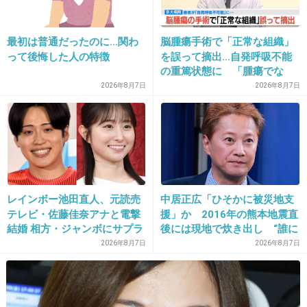
喪女板の自画像スレとか五七五七七とか秀逸す
ぎるもんｗ
最初は普通だったのに…関わ
脳腫瘍手術で「正常な組織」
って後悔した人の特徴
を誤って摘出…自発呼吸不能
+20
-1
の重篤状態に 「腫瘍でな
い」結果出ても“勘違い”で摘
2026年8月7日
2026年8月7日
出継続 通常の生活送ってい
た患者が手足も動かず 京大
28. 匿名
2013/05/08(水) 07:30:37
病院
最近トイレ我慢できる時間が短いと思ってた。
これか。
+31
-4
レインボー池田直人、元読売
中居正広「ひそかに被災地支
テレビ・佐藤佳奈アナと電撃
援」か 2016年の熊本地震直
結婚 相方・ジャンボにサプラ
後には現地で炊き出し “誰に
イズ報告
も知られなくて良い”と、むし
2026年8月7日
2026年8月7日
29. 匿名
2013/05/08(水) 07:37:55
ろ強まる福祉活動への思い
この人面白いwww