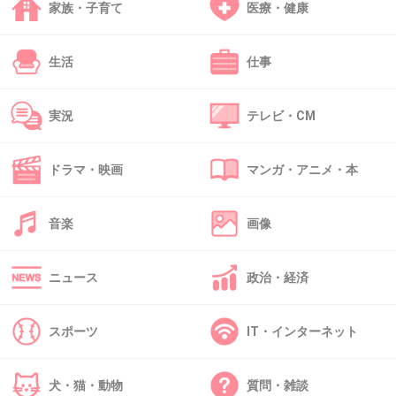
た。
家族・子育て
医療・健康
先生にも、お尻のあたり～陰部にかけて力を入
れてトレーニングすれば治ると言われ、産後で
生活
仕事
まだ陰部切開の傷が痛むのに、ずーっと力入れ
てたな～(；´_ゝ`)
実況
テレビ・CM
+19
-5
ドラマ・映画
マンガ・アニメ・本
38. 匿名
2013/05/08(水) 08:45:31
音楽
画像
尿漏れは未経験だけど、長い半身浴のあとは上
がってからお湯がジワッと出てきてよく焦る(；
ニュース
政治・経済
´Д｀)
緩いからか…鍛えよ(ﾉД`)
スポーツ
IT・インターネット
+44
-2
犬・猫・動物
質問・雑談