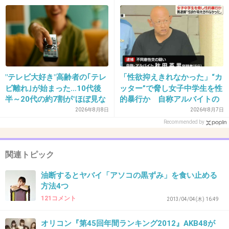
富です。
前提の世の中、でも孤立は誰
にでも起きる
何人もお子さんを産んだおばさまは細いサイズ
で、自称性行為無しの女性がぶっといサイズと
か、よくあります。
"テレビ大好き"高齢者の｢テレ
「性欲抑えきれなかった」“カ
筋肉が締まってるか緩んでるかで、かなり変わ
ビ離れ｣が始まった…10代後
ッター”で脅し女子中学生を性
るみたいですね。
半～20代の約7割が"ほぼ見な
的暴行か 自称アルバイトの
子宮脱を予防するために運動されてる方は、締
い"衝撃の最新データ
56歳男を逮捕 千葉
2026年8月8日
2026年8月7日
Recommended by
まってますよ！
+59
-3
関連トピック
油断するとヤバイ「アソコの黒ずみ」を食い止める
方法4つ
32. 匿名
2013/05/08(水) 07:51:32
121コメント
2013/04/04(木) 16:49
私もブックマークしちゃったｗ
オリコン『第45回年間ランキング2012』AKB48が