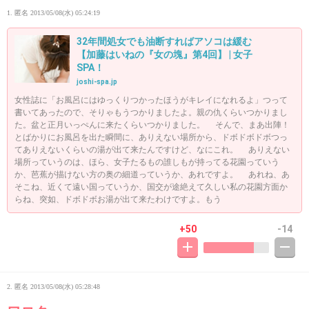
1. 匿名
2013/05/08(水) 05:24:19
32年間処女でも油断すればアソコは緩む
【加藤はいねの『女の塊』第4回】 | 女子
SPA！
joshi-spa.jp
女性誌に「お風呂にはゆっくりつかったほうがキレイになれるよ」つって
書いてあったので、そりゃもうつかりましたよ。親の仇くらいつかりまし
た。盆と正月いっぺんに来たくらいつかりました。 そんで、まあ出陣！
とばかりにお風呂を出た瞬間に、ありえない場所から、ドボドボドボつっ
てありえないくらいの湯が出て来たんですけど、なにこれ。 ありえない
場所っていうのは、ほら、女子たるもの誰しもが持ってる花園っていう
か、芭蕉が描けない方の奥の細道っていうか、あれですよ。 あれね、あ
そこね、近くて遠い国っていうか、国交が途絶えて久しい私の花園方面か
らね、突如、ドボドボお湯が出て来たわけですよ。もう
+50
-14
2. 匿名
2013/05/08(水) 05:28:48