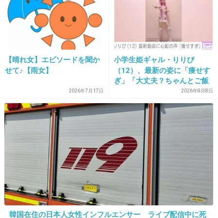
尿漏れ予防のトレーニングにもなるし、あそこ
の筋肉鍛えるのって大事なんだよね
+52
-8
【晴れ女】エピソードを聞か
小学生姫ギャル・りりぴ
せて♪【雨女】
（12）、最新の姿に「痩せす
21. 匿名
2013/05/08(水) 05:47:34
ぎ」「大丈夫？ちゃんとご飯
食べてね」など心配の声
2026年7月17日
2026年8月8日
他のblogも覗いたけど面白かった。
+40
-6
22. 匿名
2013/05/08(水) 05:47:53
下品だけど面白くて最後まで読んじゃったｗ
+73
-5
韓国在住の日本人女性インフルエンサー ライブ配信中に死