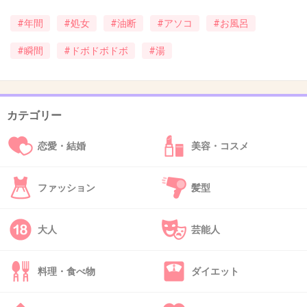
#年間
#処女
#油断
#アソコ
#お風呂
36. 匿名
2013/05/08(水) 08:26:07
#瞬間
#ドボドボドボ
#湯
私は水を出し入れすることができるんだけど…
お風呂で膣筋トレしてたら、お湯が入ってしま
カテゴリー
い…、逆に今度はお湯が落ちないように締めま
くるww
恋愛・結婚
美容・コスメ
ある意味、膣筋トレです
ファッション
髪型
+35
-4
大人
芸能人
37. 匿名
2013/05/08(水) 08:27:34
料理・食べ物
ダイエット
産後にくしゃみしたら尿漏れしたこと思い出し