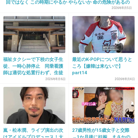
回ではなく この時期にやるか やらないか 命の危険があるの
ではと」
2026年8月5日
11. 匿名
2013/05/06(月) 17:50:19
ファンは(ヲタは)嬉しいのか…な？(^_^;)
+62
-4
福祉タクシーで下校の女子生
最近のK-POPについて思うと
12. 匿名
2013/05/06(月) 17:50:38
徒、一時心肺停止 同乗看護
ころ【嫌韓は来ないで】
アイドルって売れないとポイ捨てされるんだ
師は適切な処置行わず、生徒
part14
は脳障害に影響
な。。
2026年8月6日
2026年8月4日
+75
-7
13. 匿名
2013/05/06(月) 17:51:09
元AKBのAV女優とかもいるよな
嵐・松本潤、ライブ演出の次
27歳男性が15歳女子と交際
はアイドルプロデュース！大
→1か月後に妊娠 まさかの