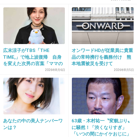
広末涼子がTBS「THE
オンワードHDが従業員に貴重
TIME,」で地上波復帰 自身
品の常時携行を義務付け 熊
を変えた次男の言葉「ママの
本地震被災を受けて
ファンの人なら、知りたいん
2026年8月6日
2026年8月5日
じゃないか」
あなたの中の美人ナンバーワ
63歳・木村祐一〝変貌ぶり〟
ンは？
に騒然！「渋くなりすぎ」
「いつの間にかイケおじに」