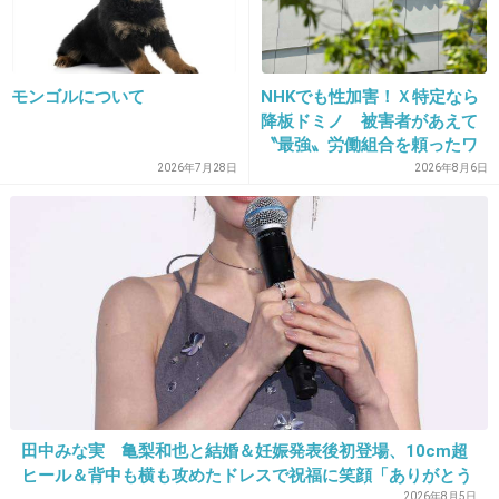
モンゴルについて
NHKでも性加害！Ｘ特定なら
降板ドミノ 被害者があえて
〝最強〟労働組合を頼ったワ
ケ
2026年7月28日
2026年8月6日
出典：livedoor.blogimg.jp
田中みな実 亀梨和也と結婚＆妊娠発表後初登場、10cm超
ヒール＆背中も横も攻めたドレスで祝福に笑顔「ありがとう
ございます」おなかふっくら
2026年8月5日