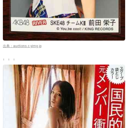
出典：auctions.c.yimg.jp
↓ ↓ ↓