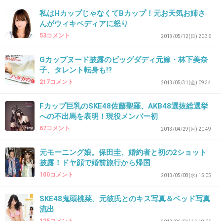
私はHカップじゃなくてBカップ！元お天気お姉さ
17. 匿名
2013/05/06(月) 17:53:20
んがウィキペディアに怒り
元SKEでも脱ぐんだな…マジで怖い世界
53コメント
2013/05/12(日) 20:36
+106
-2
Gカップヌード披露のビッグダディ元嫁・林下美奈
子、タレント転身も!?
217コメント
2013/05/31(金) 09:34
18. 匿名
2013/05/06(月) 17:56:08
Fカップ巨乳のSKE48佐藤聖羅、AKB48選抜総選挙
え、え……
への不出馬を表明！現役メンバー初
67コメント
2013/04/29(月) 20:49
とにかくすごい(゜ロ゜)
元モーニング娘。保田圭、婚約者と初の2ショット
+44
-7
披露！ドヤ顔で婚前旅行から帰国
100コメント
2013/05/08(水) 15:05
SKE48鬼頭桃菜、元彼氏とのキス写真＆ベッド写真
19. 匿名
2013/05/06(月) 17:56:13
流出
86年生まれか…