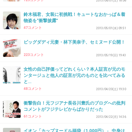
125コメント
2013/06/01(土) 18:06
歳も歳だから驚かない。
鈴木福君、女装に初挑戦！キュートなおかっぱ＆着
+59
-5
物姿を“衝撃披露”
47コメント
2013/05/01(水) 09:51
ビッグダディ元妻・林下美奈子、セミヌード公開！
20. 匿名
2013/05/06(月) 17:56:28
他の写真と胸の大きさ違う気が、、、
>>16
223コメント
2013/05/19(日) 19:43
+212
-5
女性の自己評価ってどれくらい？本人証言が元のモ
ンタージュと他人の証言が元のものとを比べてみる
と…
48コメント
2013/04/20(土) 19:30
21. 匿名
2013/05/06(月) 17:56:48
元々そっちに行く前に短期間だけアイドルやっ
衝撃告白！元フジアナ長谷川豊氏のブログへの批判
てたんじゃない？
コメントがフジテレビからばかりだった
61コメント
2013/04/22(月) 14:36
そういうの多いらしいよ。
+85
-4
イオン「カップヌードル福袋（1,000円）」 中身は