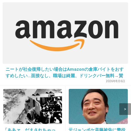
出典：livedoor.blogimg.jp
ニートが社会復帰したい場合はAmazonの倉庫バイトをおす
すめしたい…面接なし、職場は綺麗、ドリンクバー無料→賛
否両論、場所によって全然違う「コンビニバイトの方がマ
2026年8月6日
シ」との声も
「ああァ、だまされちゃっ
元ジャンポケ斉藤被告に懲役