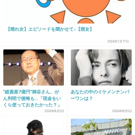
出典：livedoor.blogimg.jp
【晴れ女】エピソードを聞かせて♪【雨女】
2026年7月17日
“総資産7億円”桐谷さん、が
あなたの中のイケメンナンバ
ん判明で後悔も…「現金をい
ーワンは？
くら使っておきたかった？」
にまさかの回答
2026年8月5日
2026年8月5日