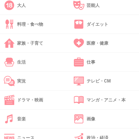
24. 匿名
2013/05/06(月) 17:58:51
大人
芸能人
おばさんのヌード見てもなあ(^_^;)))
+25
-48
料理・食べ物
ダイエット
家族・子育て
医療・健康
25. 匿名
2013/05/06(月) 17:59:39
ヌードといいつつグラビアと変わんないのが殆
生活
仕事
どだけど、
これはマジで脱いでるな・・・
実況
テレビ・CM
+84
-4
ドラマ・映画
マンガ・アニメ・本
26. 匿名
2013/05/06(月) 18:00:23
音楽
画像
需要なし！
+17
-12
ニュース
政治・経済