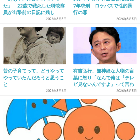
た」 22歳で戦死した特攻隊
7年求刑 ロケバスで性的暴
員が出撃前の日記に残し
行の罪
た“本音”
2026年8月5日
2026年8月5日
昔の子育てって、どうやって
有吉弘行、無神経な人物の言
やっていたんだろうと思うこ
葉に怒り「なんで俺は『テレ
と
ビ見ないんですよ』って言わ
れなきゃいけないの？ふざけ
2026年8月6日
2026年8月5日
やがって」