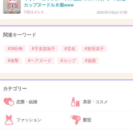
カップヌードル８個www
132コメント
2013/01/15(火) 17:59
22. 匿名
2013/05/06(月) 17:57:10
垂れすぎ
関連キーワード
#SKE48
#手束真知子
#芸名
#前田栄子
ちっともうらやましくない胸だ
#衝撃
#ヘアヌード
#カップ
#披露
+116
-21
カテゴリー
23. 匿名
2013/05/06(月) 17:58:03
ほんとこんなんばっかだなあ、48グループ
恋愛・結婚
美容・コスメ
+64
-3
ファッション
髪型