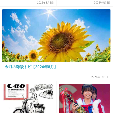
の声
2026年8月5日
2026年8月6日
出典：livedoor.blogimg.jp
+19
-59
今月の雑談トピ【2026年8月】
2026年8月1日
2. 匿名
2013/05/06(月) 17:47:16
アイドルのなれの果て…
+276
-8