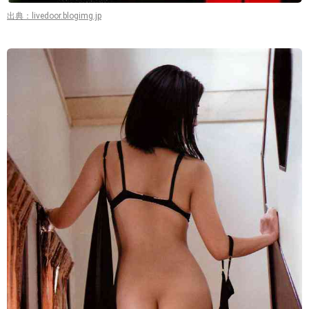
出典：livedoor.blogimg.jp