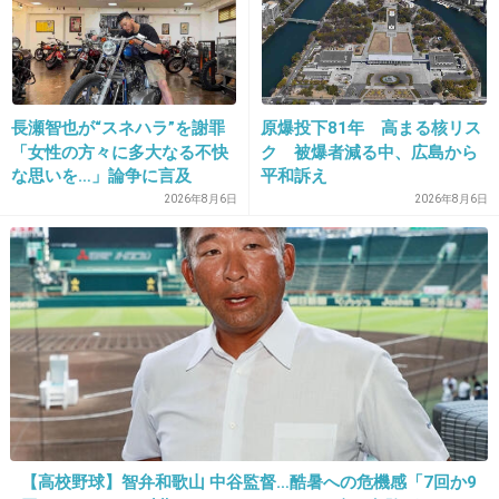
+132
-6
9. 匿名
2013/05/06(月) 17:50:10
長瀬智也が“スネハラ”を謝罪
原爆投下81年 高まる核リス
「女性の方々に多大なる不快
ク 被爆者減る中、広島から
一体どうした?!どこへ向かってるんだ?!
な思いを…」論争に言及
平和訴え
2026年8月6日
2026年8月6日
+74
-9
10. 匿名
2013/05/06(月) 17:50:15
知らない子だけどさ
すごくない？ 一体
いくらもらえるんだろう。
+130
-3
【高校野球】智弁和歌山 中谷監督…酷暑への危機感「7回か9