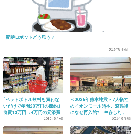
6. 匿名
2013/05/06(月) 17:48:53
知らない人だけど、元アイドルでもこんな脱ぐ
んだね…芸能界怖い
配膳ロボットどう思う？
+267
-5
2026年8月5日
7. 匿名
2013/05/06(月) 17:49:36
可愛くないし、、おばさんみたい、、(´Д` )
+126
-38
｢ペットボトル飲料を買わな
＜2026年熊本地震＞7人犠牲
いだけで年間20万円の節約｣
のイオンモール熊本、避難後
食費13万円→4万円の元浪費
になぜ再入館? 生存したテ
主婦が買うのをやめた食品5
ナント従業員ら証言、浮かび
2026年8月6日
2026年8月5日
8. 匿名
2013/05/06(月) 17:49:36
つ
上がる実態
アイドル時代の笑顔との対比が(´；ω；`)