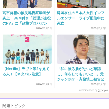
高市首相の被災地視察動画が
韓国在住の日本人女性インフ
炎上 BGM付き「総理が主役
ルエンサー ライブ配信中に
のPV」に「政権プロパガン
死亡
ダ」批判
2026年8月5日
2026年8月5日
16. 匿名
2013/05/06(月) 17:52:30
胸がすごい
【Netflix】ラヴ上等2を見て
「私に後ろ盾がないと確認
出典：livedoor.blogimg.jp
る人！【ネタバレ注意】
し、何をしてもいいと…」元
ジャンポケ・斉藤慎二被告公
判で被害者女性証言
2026年8月4日
2026年8月6日
出典：livedoor.blogimg.jp
Recommended by
+31
-128
関連トピック