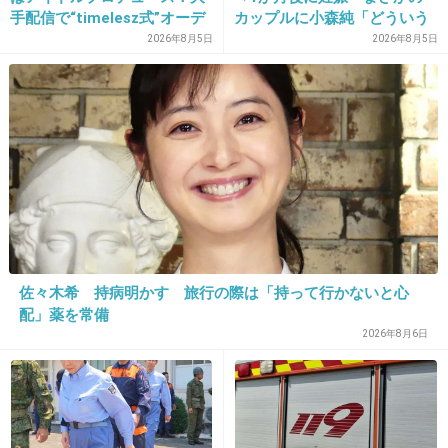
手配信で“timelesz式”オーデ
カップルに小森純「どういう
出典：www.officiallyjd.com
ィション番組が進行中か
事？だいぶあぶねぇよ」
2026年8月5日
2026年8月5日
+144
-10
14. 匿名
2013/05/06(月) 17:51:43
当時のファンってどんな心境なんだろ…
+74
-5
佐々木希 持病明かす 旅行の際は「持って行かないと心
15. 匿名
2013/05/06(月) 17:52:12
配」薬を常備
2026年8月6日
ＡＫＢ４８渡辺麻友もＡＶ行きそうだね
出典：img1.kakaku.k-img.com
+60
-121