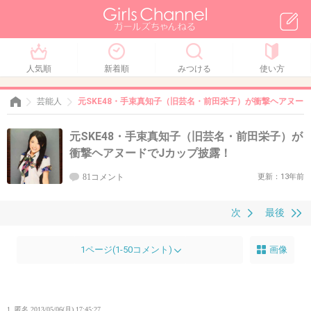
人気順
新着順
みつける
使い方
芸能人
元SKE48・手束真知子（旧芸名・前田栄子）が衝撃ヘアヌー
元SKE48・手束真知子（旧芸名・前田栄子）が
衝撃ヘアヌードでJカップ披露！
81コメント
更新：13年前
次
最後
1ページ(1-50コメント)
画像
1. 匿名
2013/05/06(月) 17:45:27