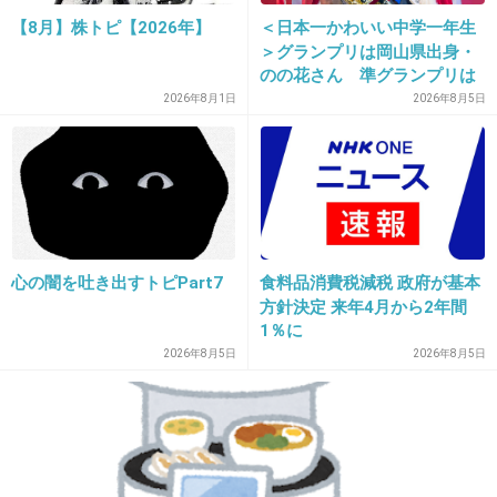
【8月】株トピ【2026年】
＜日本一かわいい中学一年生
3. 匿名
2013/05/06(月) 17:47:38
＞グランプリは岡山県出身・
これはガチのヌード(((( ；ﾟДﾟ)))
のの花さん 準グランプリは
徳島県出身・つむぎさん
2026年8月1日
2026年8月5日
+236
-8
4. 匿名
2013/05/06(月) 17:48:11
MUTEKIさんがアップを始めました
心の闇を吐き出すトピPart7
食料品消費税減税 政府が基本
+106
-9
方針決定 来年4月から2年間
1％に
2026年8月5日
2026年8月5日
5. 匿名
2013/05/06(月) 17:48:12
全然知らない子
+259
-1