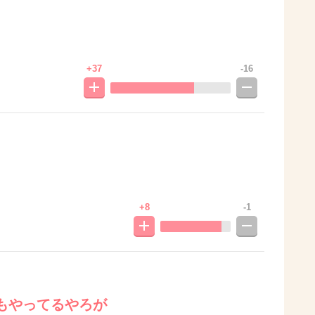
+37
-16
+8
-1
もやってるやろが