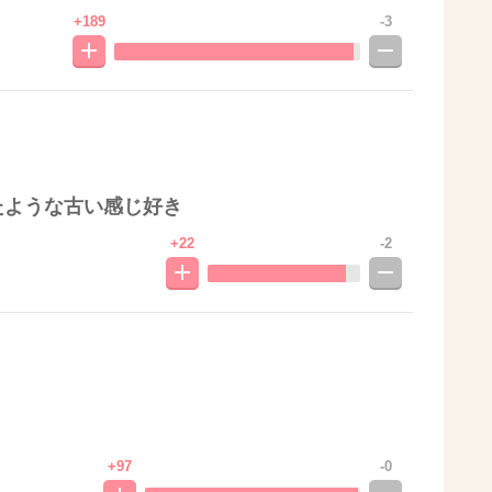
+189
-3
たような古い感じ好き
+22
-2
+97
-0