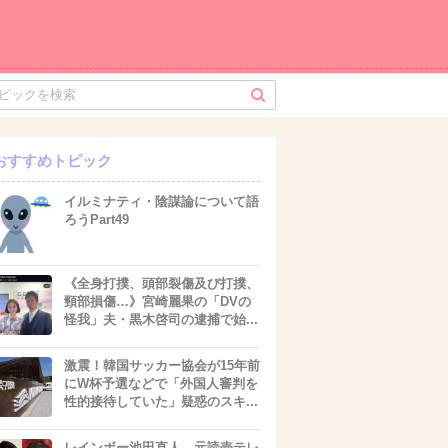
おすすめトピック
イルミナティ・陰謀論について語
ろうPart49
《全身打撲、頭部裂傷及び打撲、
頸部損傷…》宮崎麗果の「DVの
怪我」夫・黒木啓司の逮捕で始...
激震！韓国サッカー協会が15年前
にW杯予選などで「外国人審判を
性的接待していた」疑惑のスキ...
レインボー池田直人、元読売テレ