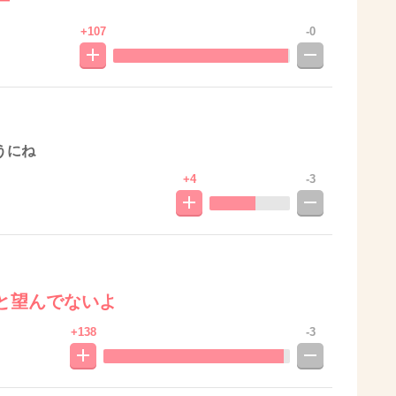
ー
+107
-0
うにね
+4
-3
と望んでないよ
+138
-3