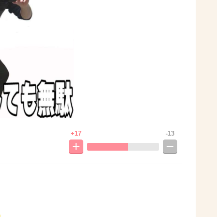
+17
-13