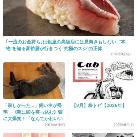
+45
-18
20. 匿名
2013/04/30(火) 16:08:15
色んな事を乗り越えた今の歌声で是非聞いてみ
｢一流のお金持ち｣は銀座の高級店には見向きもしない…"本
たい
物"を知る富裕層が行きつく"究極のスシ"の正体
2026年8月5日
+37
-15
21. 匿名
2013/04/30(火) 16:09:02
>>18
「寂しかった…」飼い主が帰
【8月】株トピ【2026年】
それもカバーでは？
宅→《靴に頭を突っ込む》猫
に大爆笑！「なんてかわいい
+14
-1
んだろう」「うちの猫もクサ
2026年8月6日
2026年8月1日
いものが好き」