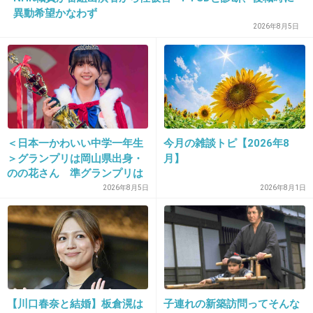
異動希望かなわず
朋ちゃんは応援したいけど、なんかな、、
2026年8月5日
+10
-6
24. 匿名
2013/04/30(火) 16:12:27
＞18
＜日本一かわいい中学一年生
今月の雑談トピ【2026年8
小室よりもカバーじゃんwww
＞グランプリは岡山県出身・
月】
のの花さん 準グランプリは
+7
-3
徳島県出身・つむぎさん
2026年8月5日
2026年8月1日
25. 匿名
2013/04/30(火) 16:13:04
昔から上手かったけど、さらに芯のある歌声に
なったように思います。
【川口春奈と結婚】板倉滉は
子連れの新築訪問ってそんな
応援してます。