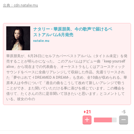
出典：cdn.natalie.mu
ナタリー - 華原朋美、今の歌声で届けるベ
ストアルバム6月発売
natalie.mu
華原朋美が、6月26日にセルフカバーベストアルバム（タイトル未定）を発
売することが明らかになった。 このアルバムはデビュー曲「keep yourself
alive」から現在までの代表曲を、オーケストラもしくはアコースティック
サウンドをベースに全曲リアレンジして収録した作品。先週リリースされ
た「夢やぶれて -I DREAMED A DREAM-」も含め、全10曲が収められる。華
原本人は今作について「過去の曲をこうして改めて新しいアレンジで歌う
ことができ、また聞いていただける事に喜びを感じています。この機会を
借りて、たくさんの方に是非聞いて頂きたいと思います」とコメントして
いる。彼女の今の
+21
-5