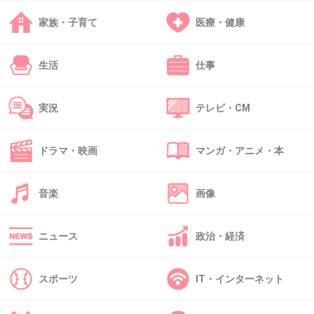
生まれ変わった自分を見せるという方向なら、
家族・子育て
医療・健康
小室の作った曲は歌わない方が・・・
+23
-12
生活
仕事
実況
テレビ・CM
42. 匿名
2013/04/30(火) 17:33:07
実力はあると思うし、大好きだけど
新しい曲にしても
ドラマ・映画
マンガ・アニメ・本
衣装やメイクにしても
表情まで
変に大人ぶった感が不自然だなと思う。
音楽
画像
大人になりました、反省しました、と言うイメージを押し付けられてる気がし
てしまう。
ニュース
政治・経済
そんな人間ってかわるもの？
昔が自然だったとはいわない。むしろハッチャケぶりは演技だったでしょう。
でももう少し自然体がいいんじゃないかな？
スポーツ
IT・インターネット
+10
-39