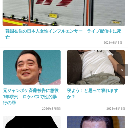
出典：girlschannel.net
+61
-11
韓国在住の日本人女性インフルエンサー ライブ配信中に死
亡
2026年8月5日
10. 匿名
2013/04/30(火) 16:02:55
お、おう…
+13
-56
元ジャンポケ斉藤被告に懲役
寝よう！と思って寝れます
11. 匿名
2013/04/30(火) 16:03:28
7年求刑 ロケバスで性的暴
か？
不幸な人か
行の罪
2026年8月5日
2026年8月6日
+21
-56