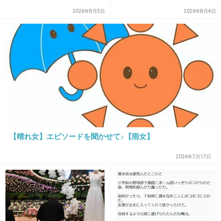
ぼちぼちオリジナルが聞いてみたいのです
2026年8月5日
2026年8月4日
が。。
+28
-9
17. 匿名
2013/04/30(火) 16:06:19
＞このアルバムはデビュー曲「keep yourself
alive」から現在までの代表曲を、オーケストラ
もしくはアコースティックサウンドをベースに
【晴れ女】エピソードを聞かせて♪【雨女】
全曲リアレンジして収録した
2026年7月17日
今の音域に合わせてキー下げてるんじゃない？
+17
-3