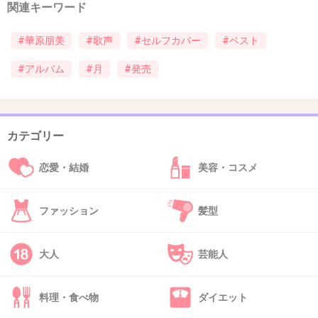
関連キーワード
39. 匿名
2013/04/30(火) 16:58:35
#華原朋美
#歌声
#セルフカバー
#ベスト
全部知らない…
#アルバム
#月
#発売
聞かないから、いいけど^ ^
+5
-39
カテゴリー
40. 匿名
2013/04/30(火) 17:01:09
恋愛・結婚
美容・コスメ
私も一曲も知らない
+10
-41
ファッション
髪型
大人
芸能人
41. 匿名
2013/04/30(火) 17:24:30
復帰は喜ばしいけど、昔のヒット曲にすがって
料理・食べ物
ダイエット
いるようで、あまり興味わかない。