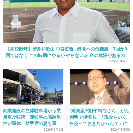
+16
-9
30. 匿名
2013/04/30(火) 16:22:07
ともちゃんが頑張ってる姿をみると、すごく元
気もらえる
【高校野球】智弁和歌山 中谷監督…酷暑への危機感「7回か9
回ではなく この時期にやるか やらないか 命の危険があるの
+26
-15
ではと」
2026年8月5日
31. 匿名
2013/04/30(火) 16:23:52
＞・I'm proud -2013 Orchestra Ver.-
これ特に楽しみだな。
商業施設の立体駐車場から乗
“総資産7億円”桐谷さん、がん
用車が転落 運転手の高齢男
判明で後悔も…「現金をいく
どんな風になるんだろ。
性が重体 助手席の妻も重
ら使っておきたかった？」に
傷 スロープ走行中、壁に衝
まさかの回答
2026年8月6日
2026年8月5日
+35
-11