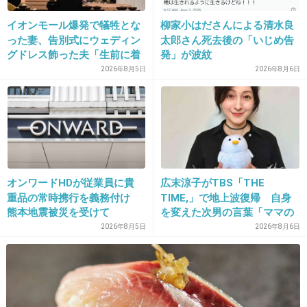
18. 匿名
2013/04/30(火) 16:07:38
イオンモール爆発で犠牲とな
柳家小はださんによる清水良
った妻、告別式にウェディン
太郎さん死去後の「いじめ告
＞16
グドレス飾った夫「生前に着
発」が波紋
させてあげたかった」
2026年8月5日
2026年8月6日
華原朋美 - 夢やぶれて-I DREAMED A
DREAM- （ワンカットver.） - YouTube
www.youtube.com
着うた®着うたフル®配信中！ダウンロードはこちら →
http://umusic.ly/kaharatomomi_reco 華原朋美、7年振りのニューシングル
が遂にリリース！ 『夢やぶれて- I DREAMED A DREAM -』 4月17日（水）
発売 初回盤：CD+ DVD UPCH-9854 ￥1,890（...
オンワードHDが従業員に貴
広末涼子がTBS「THE
+7
-6
重品の常時携行を義務付け
TIME,」で地上波復帰 自身
熊本地震被災を受けて
を変えた次男の言葉「ママの
ファンの人なら、知りたいん
2026年8月5日
2026年8月6日
じゃないか」
19. 匿名
2013/04/30(火) 16:08:07
朋ちゃんの歌声はやはり綺麗だし、朋ちゃんの
代表作になったらいいな～