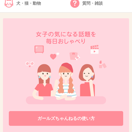
犬・猫・動物
質問・雑談
43. 匿名
2013/04/30(火) 17:34:35
過去を知ってるから、皆 同情して 応援してる雰囲気になってるだけ… 今だけの
人!!
+16
-37
44. 匿名
2013/04/30(火) 17:53:01
せっかく復帰したのにカバーばかりだね
新曲聞きたいものだ
+7
-11
ガールズちゃんねるの使い方
45. 匿名
2013/04/30(火) 17:54:24
普通に歌下手でしょ。
みんな同情だけして結局CD買わないパターン