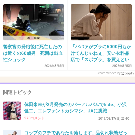
突か
32. 匿名
2013/04/30(火) 16:25:55
今のこの話題性だけで終わらず、息の長い歌手になっても
らいたい。
警察官の発砲後に死亡したの
「ババァがブラに5000円もか
+24
-16
は近くの60歳男 死因は出血
けてんじゃねぇ」安い衣料品
性ショック
店で「スポブラ」を買えとい
う夫。55歳、パート妻の下着
2026年8月5日
2026年8月5日
は贅沢品か
Recommended by
33. 匿名
2013/04/30(火) 16:26:56
幸せになって欲しい
関連トピック
+40
-12
倖田來未が2月発売のカバーアルバムでhide、小沢
健二、エレファントカシマシ、UAに挑戦
278コメント
2013/02/17(日) 23:40
34. 匿名
2013/04/30(火) 16:28:34
コップのフチであなたを癒します…品切れ状態だっ
話題性もあるし、セールス的にもこれは結構いけるんじゃ