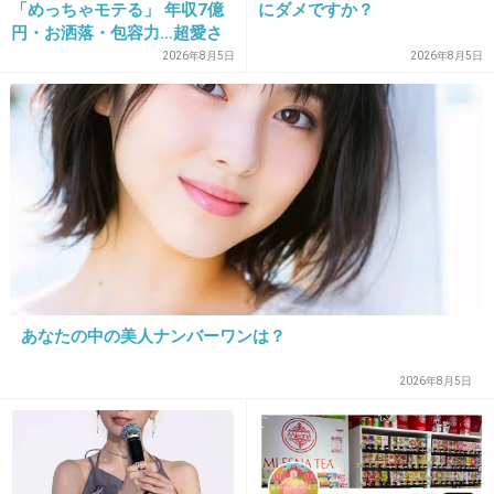
「めっちゃモテる」 年収7億
にダメですか？
+36
-15
円・お洒落・包容力…超愛さ
れる日本代表
2026年8月5日
2026年8月5日
26. 匿名
2013/04/30(火) 16:16:19
また元気に歌ってる姿が見られて本当に嬉しい
出典：girlschannel.net
+61
-12
あなたの中の美人ナンバーワンは？
27. 匿名
2013/04/30(火) 16:17:18
2026年8月5日
頑張ってるね、朋ちゃん。
全力で応援。
+40
-14