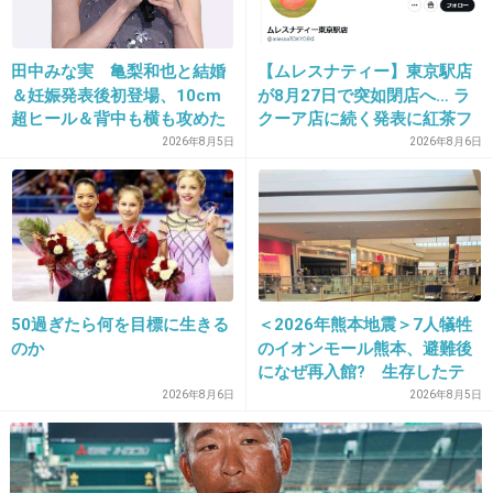
田中みな実 亀梨和也と結婚
【ムレスナティー】東京駅店
28. 匿名
2013/04/30(火) 16:19:50
＆妊娠発表後初登場、10cm
が8月27日で突如閉店へ… ラ
18です。
超ヒール＆背中も横も攻めた
クーア店に続く発表に紅茶フ
すみません、新曲と聞いたので、オリジナルだと思い込ん
ドレスで祝福に笑顔「ありが
ァンから「またか」「手軽に
2026年8月5日
2026年8月6日
で聞いてました。
とうございます」おなかふっ
買えたのに」と嘆きの声
レ・ミゼラ­ブルのカバーなんですね。
くら
失礼しました。
でもとても素敵な歌声だと思うので、聞いてみてくださる
と嬉しいです。
50過ぎたら何を目標に生きる
＜2026年熊本地震＞7人犠牲
+18
-12
のか
のイオンモール熊本、避難後
になぜ再入館? 生存したテ
ナント従業員ら証言、浮かび
2026年8月6日
2026年8月5日
上がる実態
29. 匿名
2013/04/30(火) 16:21:00
ベストで10曲はちょっと少ない気もする