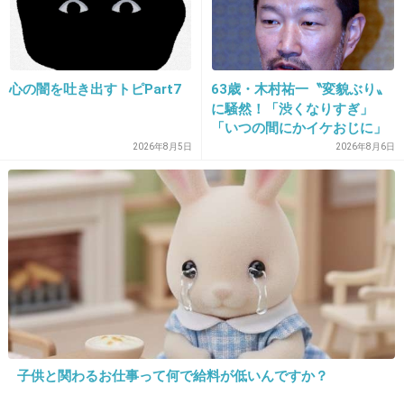
12. 匿名
2013/04/30(火) 16:03:31
曲目…やっぱどうしても小室プロデュースが多
いな
心の闇を吐き出すトピPart7
63歳・木村祐一〝変貌ぶり〟
に騒然！「渋くなりすぎ」
+23
-2
「いつの間にかイケおじに」
の声
2026年8月5日
2026年8月6日
13. 匿名
2013/04/30(火) 16:04:03
聞いてみたい♪
+32
-17
14. 匿名
2013/04/30(火) 16:04:36
save your dreamは大丈夫だろうか
子供と関わるお仕事って何で給料が低いんですか？
+21
-5