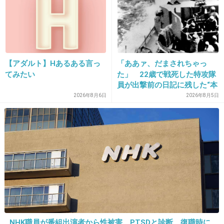
22. 匿名
2013/04/30(火) 16:10:20
今、年相応の実力で（変に若作りせず）勝負す
る女性歌手が少ないから、朋ちゃんに期待して
る。
【アダルト】Hあるある言っ
「ああァ、だまされちゃっ
てみたい
た」 22歳で戦死した特攻隊
員が出撃前の日記に残した“本
出典：girlschannel.net
音”
2026年8月6日
2026年8月5日
出典：girlschannel.net
+74
-11
23. 匿名
2013/04/30(火) 16:11:48
＞15
NHK職員が番組出演者から性被害 PTSDと診断、復職時に
入りそうだな。