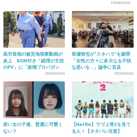
2026年8月5日
15. 匿名
2013/04/30(火) 16:05:20
コレ売れたら小室にも印税入るのか？
高市首相の被災地視察動画が
長瀬智也が“スネハラ”を謝罪
出典：girlschannel.net
炎上 BGM付き「総理が主役
「女性の方々に多大なる不快
+44
-7
のPV」に「政権プロパガン
な思いを…」論争に言及
ダ」批判
2026年8月5日
2026年8月6日
若い女の子達、普通に可愛く
【Netflix】ラヴ上等2を見て
ない？
る人！【ネタバレ注意】
16. 匿名
2013/04/30(火) 16:06:15