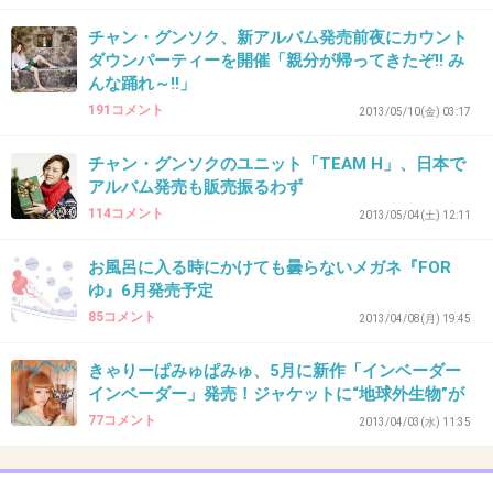
+31
-3
チャン・グンソク、新アルバム発売前夜にカウント
ダウンパーティーを開催「親分が帰ってきたぞ!! み
んな踊れ～!!」
191コメント
2013/05/10(金) 03:17
37. 匿名
2013/04/30(火) 16:44:09
朋ちゃんに対して好意的だったり応援してる人
チャン・グンソクのユニット「TEAM H」、日本で
アルバム発売も販売振るわず
は結構いるかもしれないけど、実際CD買う人は
114コメント
2013/05/04(土) 12:11
少なそう。
+46
-9
お風呂に入る時にかけても曇らないメガネ『FOR
ゆ』6月発売予定
85コメント
2013/04/08(月) 19:45
38. 匿名
2013/04/30(火) 16:48:57
きゃりーぱみゅぱみゅ、5月に新作「インベーダー
昔の小室曲は必ずコーラスが小室だからこのアルバムは期
インベーダー」発売！ジャケットに“地球外生物”が
待できる！
77コメント
2013/04/03(水) 11:35
+13
-8