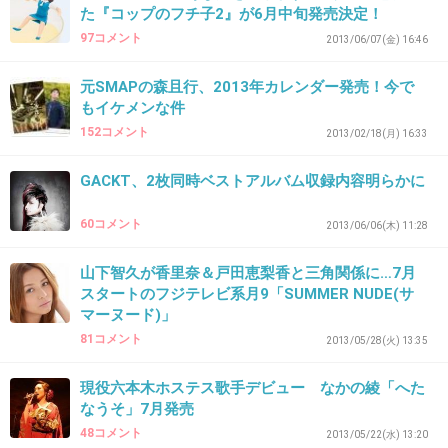
た『コップのフチ子2』が6月中旬発売決定！
ないか？
97コメント
2013/06/07(金) 16:46
+21
-13
元SMAPの森且行、2013年カレンダー発売！今で
もイケメンな件
152コメント
2013/02/18(月) 16:33
35. 匿名
2013/04/30(火) 16:30:10
誰がトピ立ててるのかしんないけど
GACKT、2枚同時ベストアルバム収録内容明らかに
華原ファン必死すぎ。
もういいんじゃない？
60コメント
2013/06/06(木) 11:28
+26
-56
山下智久が香里奈＆戸田恵梨香と三角関係に…7月
スタートのフジテレビ系月9「SUMMER NUDE(サ
マーヌード)」
36. 匿名
2013/04/30(火) 16:41:30
81コメント
2013/05/28(火) 13:35
過去の栄光より、今の実力で勝負をしろ！
現役六本木ホステス歌手デビュー なかの綾「へた
なうそ」7月発売
と自分にも華原にも言ってみた
48コメント
2013/05/22(水) 13:20