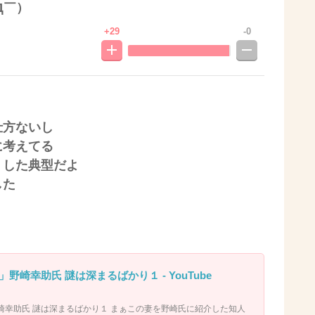
Д￣）
+29
-0
仕方ないし
に考えてる
くした典型だよ
した
野崎幸助氏 謎は深まるばかり１ - YouTube
崎幸助氏 謎は深まるばかり１ まぁこの妻を野崎氏に紹介した知人