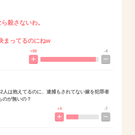
なら殺さないわ。
決まってるのにねw
+88
-4
や2人は抱えてるのに、逮捕もされてない嫁を犯罪者
ものが無いの？
+4
-7