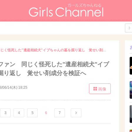
紀州のドン・ファン 同じく怪死した"遺産相続犬"イブちゃんの墓を掘り返し 覚せい剤成分を検証へ
ファン 同じく怪死した"遺産相続犬"イブ
掘り返し 覚せい剤成分を検証へ
8/06/14(木) 18:25
画像
3
4
5
6
7