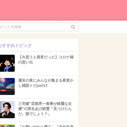
おすすめトピック
【今思うと異常だった】コロナ禍
の思い出
週末の夜にみんなが集まる夜更か
し雑談トピpart13
三宅健”芸能界一食事が綺麗な女
優”の実名あげ絶賛「見つけたん
だ。誰でしょう？」
「お願いだから寝て」「自分自身