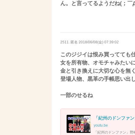
ん。と言ってるようだね(；￣
2511. 匿名
2018/06/08(金) 07:39:02
このジジイは恨み買ってても
女を所有物、オモチャみたい
金と引き換えに大切な心を無
登場人物、黒革の手帳思い出
一部のせるね
「紀州のドンファン」
youtu.be
「紀州のドンファン」野