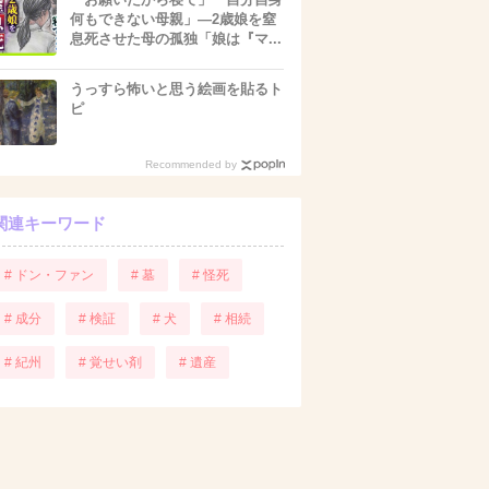
何もできない母親」―2歳娘を窒
息死させた母の孤独「娘は『マ...
うっすら怖いと思う絵画を貼るト
ピ
Recommended by
関連キーワード
# ドン・ファン
# 墓
# 怪死
# 成分
# 検証
# 犬
# 相続
# 紀州
# 覚せい剤
# 遺産