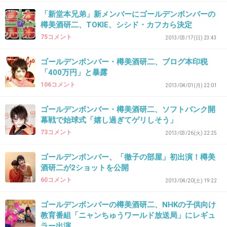
理想が高いとか？
「新堂本兄弟」新メンバーにゴールデンボンバーの
樽美酒研二、TOKIE、シシド・カフカら決定
+25
-2
75コメント
2013/03/17(日) 23:43
ゴールデンボンバー・樽美酒研二、ブログ本印税
27. 匿名
2013/04/26(金) 04:07:58
「400万円」と暴露
＞子作りしエンジョイ♪
106コメント
2013/04/01(月) 22:01
ゴールデンボンバー・樽美酒研二、ソフトバンク開
これはアウトだけどイケメン無罪を適用しよう
幕戦で始球式「嬉し過ぎてゲリしそう」
(笑)
73コメント
2013/03/26(火) 22:25
+72
-1
ゴールデンボンバー、「徹子の部屋」初出演！樽美
酒研二が2ショットを公開
60コメント
2013/04/20(土) 19:22
28. 匿名
2013/04/26(金) 04:10:11
ゴールデンボンバーの樽美酒研二、NHKの子供向け
24
教育番組「ニャンちゅうワールド放送局」にレギュ
モテるためにファッションでバンドやってる人
ラー出演