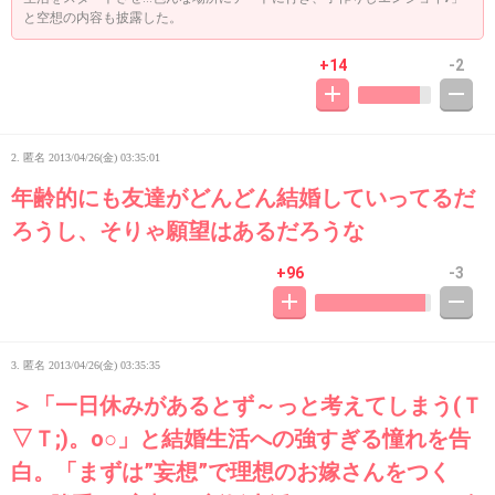
と空想の内容も披露した。
+14
-2
2. 匿名
2013/04/26(金) 03:35:01
年齢的にも友達がどんどん結婚していってるだ
ろうし、そりゃ願望はあるだろうな
+96
-3
3. 匿名
2013/04/26(金) 03:35:35
＞「一日休みがあるとず～っと考えてしまう(Ｔ
▽Ｔ;)。o○」と結婚生活への強すぎる憧れを告
白。「まずは”妄想”で理想のお嫁さんをつく