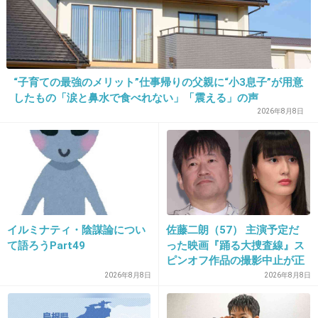
いよ。
職業聞かれたら「漁師です」っていうらしいｗ
ｗ
+103
-3
“子育ての最強のメリット”仕事帰りの父親に“小3息子”が用意
したもの「涙と鼻水で食べれない」「震える」の声
2026年8月8日
17. 匿名
2013/04/26(金) 03:50:39
ブログ、読みにいったけど今の時点でコメント
数4300件ってすごいw
イルミナティ・陰謀論につい
佐藤二朗（57） 主演予定だ
ツアーまであと１週間｜ゴールデンボンバ
て語ろうPart49
った映画『踊る大捜査線』ス
ー 樽美酒研二オフィシャルブログ「オバマ
ピンオフ作品の撮影中止が正
ブログ」Powered by Ameba
式に決定
2026年8月8日
2026年8月8日
ameblo.jp
ダルビッシュケンジのゴールデンボンバー 樽美酒研二オフィシャルブログ
「オバマブログ」Powered by Amebaの記事、ツアーまであと１週間です。