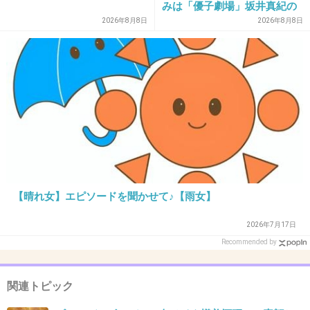
みは「優子劇場」坂井真紀の
“猟奇的演技” が救いの神にな
2026年8月8日
2026年8月8日
るか
22. 匿名
2013/04/26(金) 03:59:13
公開募集でもしたら、恐ろしい応募数たたき出
しそうだなｗ
+26
-2
23. 匿名
2013/04/26(金) 03:59:48
たるみざけwww
【晴れ女】エピソードを聞かせて♪【雨女】
+134
-6
2026年7月17日
Recommended by
24. 匿名
2013/04/26(金) 04:01:36
関連トピック
バンドやってる人って自分のファンに手を出す