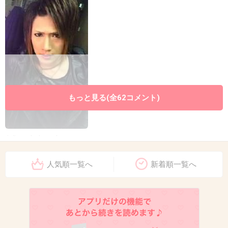
もっと見る(全62コメント)
出典：girlschannel.net
人気順一覧へ
新着順一覧へ
ゴールデンボンバーの白メイク樽美酒研二
の素顔かっこよすぎワロタ
girlschannel.net