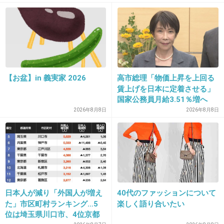
+8
-23
12. 匿名
2013/04/26(金) 03:43:51
このブログで言いたかったことは
【お盆】in 義実家 2026
高市総理「物価上昇を上回る
賃上げを日本に定着させる」
「今彼女いないです、安心してください」
国家公務員月給3.51％増へ
人事院の勧告を受け
2026年8月8日
2026年8月8日
「ツアー頑張ります！」
じゃないか？
+145
-3
日本人が減り「外国人が増え
40代のファッションについて
た」市区町村ランキング…5
楽しく語り合いたい
13. 匿名
2013/04/26(金) 03:47:52
位は埼玉県川口市、4位京都
一発屋一発屋って言われてるけど、順調に仕事