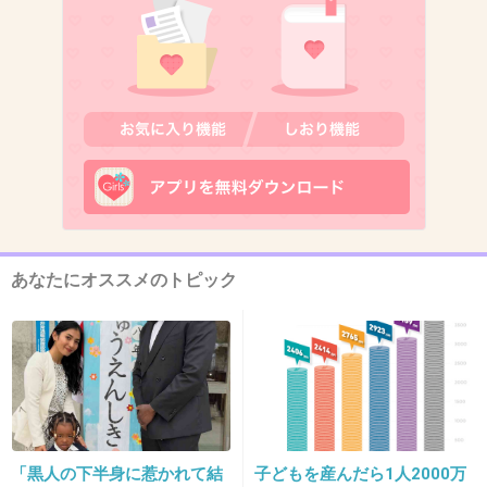
ゴールデンボンバーの白メイク樽美酒研二の素顔かっこよすぎワロタ ゴー
ルデンボンバー 白メイクの樽美酒研二（ダルビッシュケンジ）
+144
-3
7. 匿名
2013/04/26(金) 03:37:32
いいお父さんになりそうな気はする
+155
-4
あなたにオススメのトピック
8. 匿名
2013/04/26(金) 03:38:20
キャバクラよく行くって言ってたよ？ｗ
まだ遊びたいんじゃない？ｗｗ
+59
-6
「黒人の下半身に惹かれて結
子どもを産んだら1人2000万