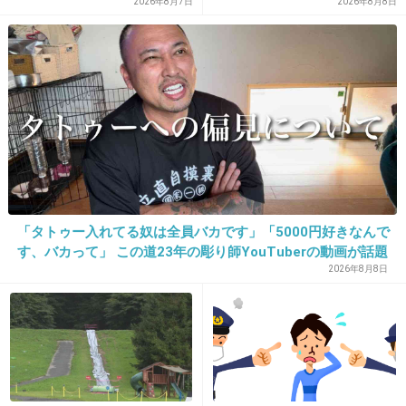
市、ではトップ3は？
2026年8月7日
2026年8月8日
してるよね
出典：mdpr.jp
出典：www.maniado.jp
+169
-2
「タトゥー入れてる奴は全員バカです」「5000円好きなんで
す、バカって」 この道23年の彫り師YouTuberの動画が話題
14. 匿名
2013/04/26(金) 03:48:43
2026年8月8日
普通にさらっと
子作りしエンジョイ♪
って書いてるww
+99
-3