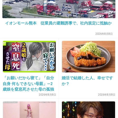
イオンモール熊本 従業員の避難誘導で、社内規定に抵触か
2026年8月8日
「お願いだから寝て」「自分
婚活で結婚した人、幸せです
自身 何もできない母親」―2
か？
歳娘を窒息死させた母の孤独
「娘は『ママどうして』と」
2026年8月8日
2026年8月8日
限界の年子ワンオペ育児 法
廷での懺悔と声なきSOS
出典：24.media.tumblr.com
+80
-1