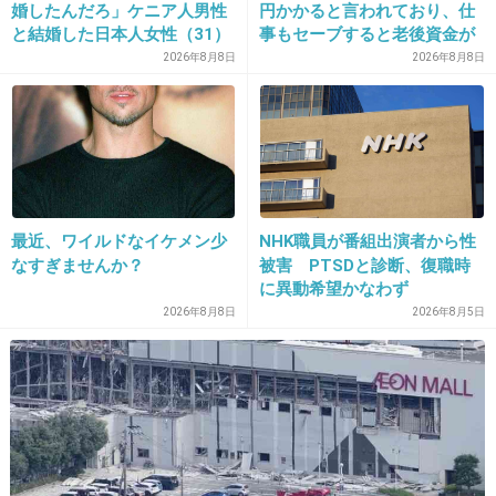
婚したんだろ」ケニア人男性
円かかると言われており、仕
と結婚した日本人女性（31）
事もセーブすると老後資金が
に“誹謗中傷”殺到…本人が語
貯められない…一方、子育て
2026年8月8日
2026年8月8日
9. 匿名
2013/04/26(金) 03:40:37
る、日本で感じる“外国人差
していない人は潤沢な資金で
別”のリアル
悠々老後だと歪んでいるので
いやでも実際難しいと思うよ。
は？→様々な意見
ニコ動の番組で喜矢武豊がちらっと元カノの名
前だしただけで、
ファンのコメントが一気にお葬式状態になって
たもん。
最近、ワイルドなイケメン少
NHK職員が番組出演者から性
なすぎませんか？
被害 PTSDと診断、復職時
に異動希望かなわず
2026年8月8日
2026年8月5日