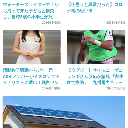
ウォータースライダーで上か
【今思うと異常だった】コロ
ら滑って来た子どもと衝突
ナ禍の思い出
し、当時8歳の小学生が死
15. 匿名
2013/04/26(金) 03:49:08
亡 イベントの引率責任者の
2026年8月8日
2026年8月8日
嫁希望者はいっぱいいるでしょｗ
町職員を「減給」の懲戒処
分 児童の両親は「軽過ぎ
+47
-2
る」「全く納得できない」
島根県邑南町
活動終了騒動から5年、元
【ラグビー】サイモニ・ヴニ
AKB メンバーがミスコンファ
ランギさん(26)が急死 「熱中
イナリストに選出！純白ワン
症で搬送」 九州電力キュー
ピで再起へ
デンヴォルテクスで練習中
2026年8月8日
2026年8月8日
16. 匿名
2013/04/26(金) 03:50:35
＞８
素顔で、金爆だって隠してキャバクラ行くらし