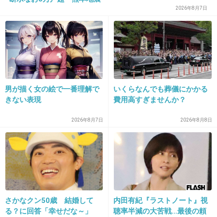
2026年8月7日
20. 匿名
2013/04/26(金) 03:56:51
結婚どころか熱愛発覚だけでもファン減りそう
+73
-0
男が描く女の絵で一番理解で
いくらなんでも葬儀にかかる
きない表現
費用高すぎませんか？
21. 匿名
2013/04/26(金) 03:57:21
2026年8月7日
2026年8月8日
>6
超絶イケメン！！！
ずっと「たるみざけ」だと思っててすみません
でした！
さかなクン50歳 結婚して
内田有紀『ラストノート』視
+87
-3
る？に回答「幸せだな～」
聴率半減の大苦戦…最後の頼