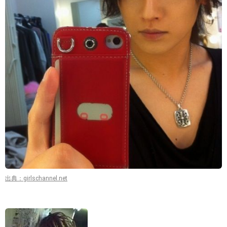
出典：girlschannel.net