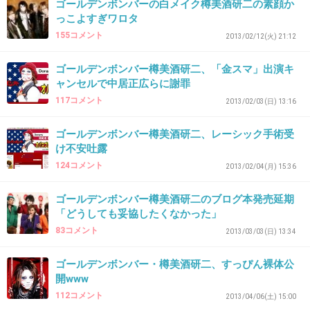
ゴールデンボンバーの白メイク樽美酒研二の素顔か
ってよく聞くけど、
っこよすぎワロタ
この人はそういう事しなさそうだね。
155コメント
2013/02/12(火) 21:12
+33
-3
ゴールデンボンバー樽美酒研二、「金スマ」出演キ
ャンセルで中居正広らに謝罪
117コメント
2013/02/03(日) 13:16
25. 匿名
2013/04/26(金) 04:03:47
ゴールデンボンバー樽美酒研二、レーシック手術受
＞６
け不安吐露
何コレ超イケメン！！！
124コメント
2013/02/04(月) 15:36
え、何で白塗りしてるの！？
ゴールデンボンバー樽美酒研二のブログ本発売延期
「どうしても妥協したくなかった」
+45
-3
83コメント
2013/03/03(日) 13:34
ゴールデンボンバー・樽美酒研二、すっぴん裸体公
26. 匿名
2013/04/26(金) 04:05:09
開www
めっちゃモテそうだけどな。
112コメント
2013/04/06(土) 15:00