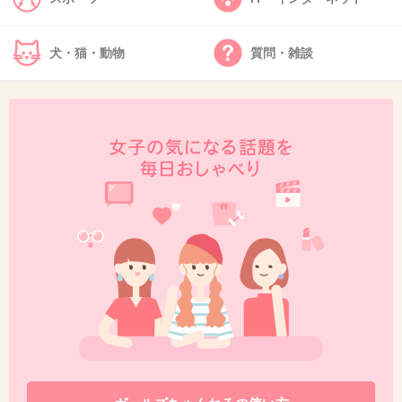
+27
-3
犬・猫・動物
質問・雑談
33. 匿名
2013/04/26(金) 05:14:38
共演しただけで相手のブログが炎上するんだか
ら嫁になったら確実に…やられるな((((；ﾟ
Дﾟ)))))))
+53
-0
34. 匿名
2013/04/26(金) 05:14:41
普通の男がだったらキモいとか言われそうだけ
どこの人の場合は面白くていい人そうなのとイ
ケメン補正もあってなんか微笑ましいわw