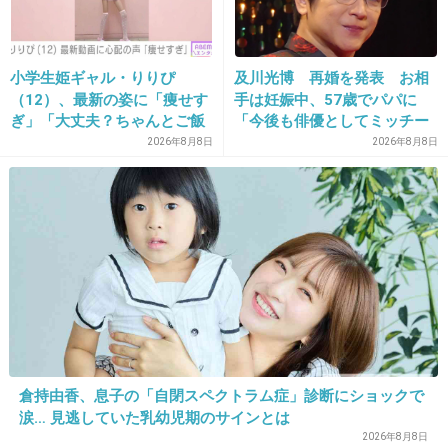
小学生姫ギャル・りりぴ
及川光博 再婚を発表 お相
10. 匿名
2013/04/26(金) 03:41:22
（12）、最新の姿に「痩せす
手は妊娠中、57歳でパパに
＞樽美酒のこの告白に、ファンからは「ちょっ
ぎ」「大丈夫？ちゃんとご飯
「今後も俳優としてミッチー
と婚姻届け貰ってくるー」「私が嫁になってや
食べてね」など心配の声
として精進」
2026年8月8日
2026年8月8日
る！」「研二と結婚したい。。。」と花嫁に立
候補する声が多数上がっている。
みんなちょっと落ち着けｗ
+141
-4
11. 匿名
2013/04/26(金) 03:42:39
倉持由香、息子の「自閉スペクトラム症」診断にショックで
バンドマンってモテまくるイメージなんだけど。
涙… 見逃していた乳幼児期のサインとは
エアーバンドはちょっと違うのか？
2026年8月8日