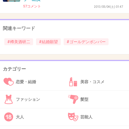
57コメント
はそうかもしれませんが
2013/05/04(土) 01:47
真剣に音楽やパフォーマンスやってる人ほどフ
ァンとの距離感はしっかり保ちますよ…！
関連キーワード
あと、バンドマンって意外に学生時代は地味で
真面目だった人も多い
#樽美酒研二
#結婚願望
#ゴールデンボンバー
+30
-3
カテゴリー
29. 匿名
2013/04/26(金) 04:17:35
恋愛・結婚
美容・コスメ
このひと、私生活さらけ出してる感じなのにな
んかミステリアスで惹かれるわ〜（笑）
ファッション
髪型
+69
-1
大人
芸能人