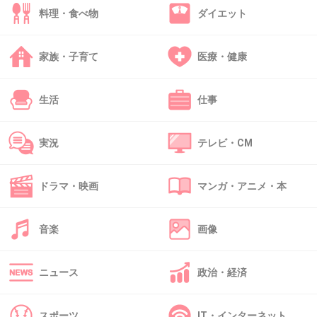
30. 匿名
2013/04/26(金) 04:29:03
料理・食べ物
ダイエット
25さん
前のドラム担当だった人が白塗りしてたから自
家族・子育て
医療・健康
分も何となくしてるって言ってました（笑）
生活
仕事
+47
-2
実況
テレビ・CM
31. 匿名
2013/04/26(金) 04:31:57
みなさん意外と早い朝ですね。
ドラマ・映画
マンガ・アニメ・本
+35
-1
音楽
画像
ニュース
政治・経済
32. アタシ
2013/04/26(金) 04:37:59
素敵な身体♡胸の張り具合いにごっくん。
スポーツ
IT・インターネット