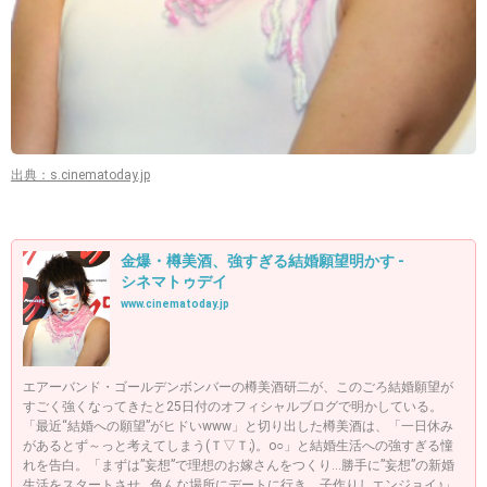
出典：s.cinematoday.jp
金爆・樽美酒、強すぎる結婚願望明かす -
シネマトゥデイ
www.cinematoday.jp
エアーバンド・ゴールデンボンバーの樽美酒研二が、このごろ結婚願望が
すごく強くなってきたと25日付のオフィシャルブログで明かしている。
「最近“結婚への願望”がヒドいwww」と切り出した樽美酒は、「一日休み
があるとず～っと考えてしまう(Ｔ▽Ｔ;)。o○」と結婚生活への強すぎる憧
れを告白。「まずは”妄想”で理想のお嫁さんをつくり…勝手に”妄想”の新婚
生活をスタートさせ…色んな場所にデートに行き、子作りしエンジョイ♪」