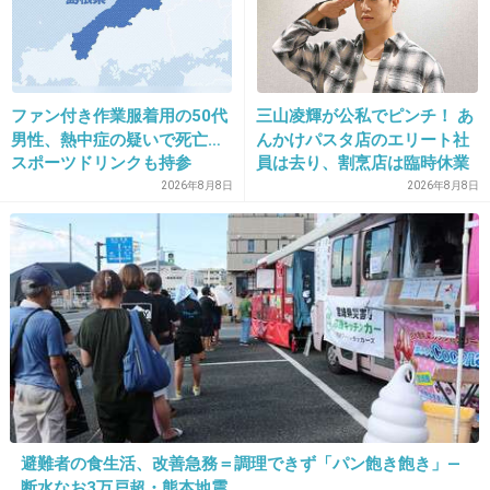
+25
-5
ファン付き作業服着用の50代
三山凌輝が公私でピンチ！ あ
18. 匿名
2013/04/26(金) 03:52:00
男性、熱中症の疑いで死亡…
んかけパスタ店のエリート社
スポーツドリンクも持参
員は去り、割烹店は臨時休業
妄想が具体的すぎるｗ
2026年8月8日
2026年8月8日
樽美酒だから許されるんだろうけどｗ
+42
-2
19. 匿名
2013/04/26(金) 03:55:28
ビジュアル系は恋愛とか結婚とか大変そうだな
出典：cdn-ak.f.st-hatena.com
避難者の食生活、改善急務＝調理できず「パン飽き飽き」―
+70
-2
断水なお3万戸超・熊本地震