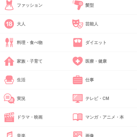
ファッション
髪型
45. 匿名
2018/05/21(月) 22:30:25
大人
芸能人
ゲスを地で生きる男…その名は 絵音。
+136
-2
料理・食べ物
ダイエット
家族・子育て
医療・健康
46. 匿名
2018/05/21(月) 22:30:28
ブスなのにもてるの？
生活
仕事
+136
-7
実況
テレビ・CM
47. 匿名
2018/05/21(月) 22:30:30
ドラマ・映画
マンガ・アニメ・本
キノコ菌をばら蒔くねぇ
女も私ならって思うのだろうけどね
音楽
画像