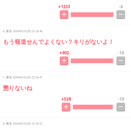
+1233
-6
6. 匿名
2018/05/21(月) 22:26:46
もう報道せんでよくない？キリがないよ！
+902
-10
7. 匿名
2018/05/21(月) 22:26:47
懲りないね
+528
-10
8. 匿名
2018/05/21(月) 22:26:52