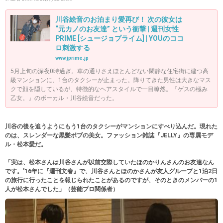
川谷絵音のお泊まり愛再び！ 次の彼女は
“元カノのお友達” という衝撃 | 週刊女性
PRIME [シュージョプライム] | YOUのココ
ロ刺激する
www.jprime.jp
5月上旬の深夜0時過ぎ。車の通りさえほとんどない閑静な住宅街に建つ高
級マンションに、1台のタクシーが止まった。降りてきた男性は大きなマス
クで顔を隠しているが、特徴的なヘアスタイルで一目瞭然。『ゲスの極み
乙女。』のボーカル・川谷絵音だった。
川谷の後を追うようにもう1台のタクシーがマンションにすべり込んだ。現れた
のは、スレンダーな黒髪ボブの美女。ファッション雑誌『JELLY』の専属モデ
ル・松本愛だ。
「実は、松本さんは川谷さんが以前交際していたほのかりんさんのお友達なん
です。'16年に『週刊文春』で、川谷さんとほのかさんが友人グループと1泊2日
の旅行に行ったことを報じられたことがあるのですが、そのときのメンバーの1
人が松本さんでした」（芸能プロ関係者）