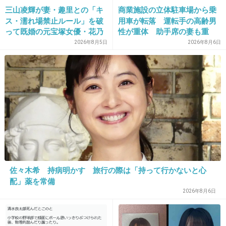
+414
-14
三山凌輝が妻・趣里との「キ
商業施設の立体駐車場から乗
ス・濡れ場禁止ルール」を破
用車が転落 運転手の高齢男
って既婚の元宝塚女優・花乃
性が重体 助手席の妻も重
まりあと連日密会《直撃後に
傷 スロープ走行中、壁に衝
2026年8月5日
2026年8月6日
23. 匿名
2018/05/21(月) 22:28:03
もホテルへ…》
突か
有名人パワー
+110
-8
24. 匿名
2018/05/21(月) 22:28:04
顔関係なく実際会うとモテオーラみたいなのは
なってる人いるよね。
佐々木希 持病明かす 旅行の際は「持って行かないと心
こいつもそのタイプなのかな？
配」薬を常備
2026年8月6日
+550
-25