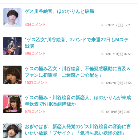
ゲス川谷絵音、ほのかりんと破局
434コメント
2017/08/12(土) 12:21
40. 匿名
2018/05/21(月) 22:29:06
ちんこエノキのイメージ
“ゲス乙女”川谷絵音、2バンドで来週22日もMステ
出演
+172
-5
496コメント
2016/01/30(土) 02:53
ゲスの極み乙女・川谷絵音、不倫疑惑騒動に言及＆
41. 匿名
2018/05/21(月) 22:29:52
ファンに初謝罪「ご迷惑とご心配を」
1521コメント
2016/02/09(火) 23:54
元カノの友達と付き合うってそんな変？深瀬だ
って近場ですましてるじゃん
ゲスの極み・川谷絵音の新恋人、ほのかりんが未成
年飲酒でNHK番組降板か
+163
-63
675コメント
2016/10/05(水) 20:01
おぎやはぎ、新恋人発覚のゲス川谷絵音の容姿に言
42. 匿名
2018/05/21(月) 22:29:56
いたい放題「ブサイク」「気持ち悪い妖怪の顔」