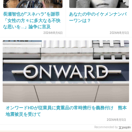
長瀬智也が“スネハラ”を謝罪
あなたの中のイケメンナンバ
35. 匿名
2018/05/21(月) 22:28:46
「女性の方々に多大なる不快
ーワンは？
本人以上に女がスゴイ。
な思いを…」論争に言及
2026年8月6日
2026年8月5日
+264
-3
36. 匿名
2018/05/21(月) 22:28:47
なんでこんな猥褻髪型がモテるんだ···
+126
-1
オンワードHDが従業員に貴重品の常時携行を義務付け 熊本
37. 匿名
2018/05/21(月) 22:28:48
地震被災を受けて
擁護するわけでもないけど、これじゃあ、あん
2026年8月5日
まりにもベッキーの処遇と不公平すぎる。悪の
Recommended by