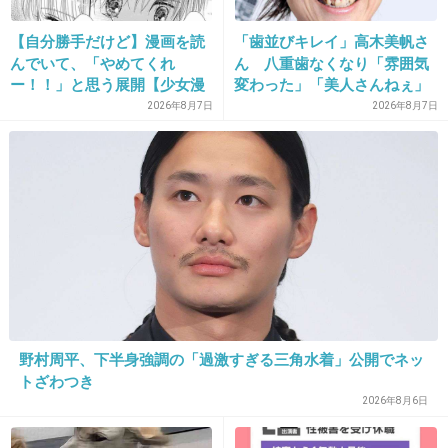
翔くん頑張って下さい！
【自分勝手だけど】漫画を読
「歯並びキレイ」高木美帆さ
+47
-13
んでいて、「やめてくれ
ん 八重歯なくなり「雰囲気
ー！！」と思う展開【少女漫
変わった」「美人さんねぇ」
画・少年漫画etc.】Part2
「歯列矯正してるんや」
2026年8月7日
2026年8月7日
31. 匿名
2013/04/25(木) 16:42:57
12時間もやられても困る… 12時間チャンネル変
えずに喜んで見る人がいるとでも思ってるの
か??
+26
-2
野村周平、下半身強調の「過激すぎる三角水着」公開でネッ
32. 匿名
2013/04/25(木) 16:49:54
トざわつき
桜井翔の良さがまるでわからない…。木更津キャツアイのときは面白いと思っ
2026年8月6日
たけど。
+33
-47