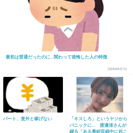
のｗ
+32
-3
23. 匿名
2013/04/25(木) 16:34:54
いくらなんでも12時間は長すぎる
最初は普通だったのに…関わって後悔した人の特徴
+56
-3
2026年8月7日
24. 匿名
2013/04/25(木) 16:35:44
なんでこの子だけ優遇されてるのか分からない。
+36
-30
パート、意外と稼げない
「キスしろ」というヤジから
パニックに… 渡邊渚さんが
綴る「ある番組収録中に起こ