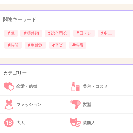
ちゃんとした「歌手」を呼んでくださいね。
関連キーワード
+34
-4
#嵐
#櫻井翔
#総合司会
#日テレ
#史上
#時間
#生放送
#音楽
#特番
44. 匿名
2013/04/25(木) 17:52:13
どつせ口パクのオンパレードやろ⁈
まともなアーティストと一緒並ばすとかかわいそう。
カテゴリー
+12
-6
恋愛・結婚
美容・コスメ
45. 匿名
2013/04/25(木) 17:52:46
ファッション
髪型
絶対あり得ないけどB'zのライブを2時間位して
くれたら見る！
大人
芸能人