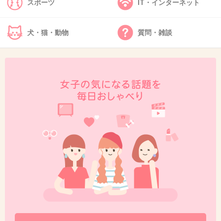
スポーツ
IT・インターネット
尚且つ、出演順を事前に発表してくる
犬・猫・動物
質問・雑談
なら是非観たい！！
+38
-3
48. 匿名
2013/04/25(木) 19:29:27
20
情報が古すぎます。
もぅとっくに痩せてカッコ良くなってます！
映画の役柄で髪型と眉毛のばしてただけだし。
+23
-8