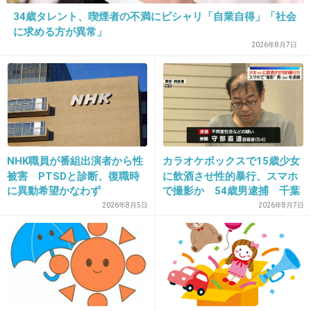
34歳タレント、喫煙者の不満にピシャリ「自業自得」「社会
出典：img5.blogs.yahoo.co.jp
に求める方が異常」
2026年8月7日
+57
-19
17. 匿名
2013/04/25(木) 16:31:59
見るとしても録画だな、長すぎだもん。
NHK職員が番組出演者から性
カラオケボックスで15歳少女
被害 PTSDと診断、復職時
に飲酒させ性的暴行、スマホ
+32
-2
に異動希望かなわず
で撮影か 54歳男逮捕 千葉
2026年8月5日
2026年8月7日
18. 匿名
2013/04/25(木) 16:32:12
＞嵐は今年、2年連続で『24時間テレビ』のメ
インパーソナリティを務めることがすでに決ま
っており、櫻井にとって今夏は大役が続く。