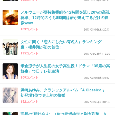
2013/02/13(水) 00:22
+30
-1
ノルウェーが薪特集番組を12時間を流し20%の高視
聴率、12時間のうち8時間は薪が燃えてるだけの映
像www
40. 匿名
2013/04/25(木) 17:18:57
109コメント
2013/03/06(水) 20:43
12時間の尺があってもSMAPとは絡まないのか気になる
この際、事務所内の内紛が激しくなって両陣営とも自滅し
女性に聞く『恋人にしたい有名人』ランキング…
嵐・櫻井翔が初の首位！
てしまえばいいのに
115コメント
2013/02/26(火) 12:20
+13
-22
米倉涼子が人生初の女子高生役！ドラマ「35歳の高
校生」で日テレ初主演
109コメント
2013/03/06(水) 21:33
41. 匿名
2013/04/25(木) 17:23:20
テーマは日本を力づけるみたいなのらしいけど
浜崎あゆみ、クラシックアルバム『A Classical』
だったらアナウンサーでやってほしかった
初登場1位で史上初の快挙
152コメント
櫻井さん嫌いじゃないけどこの人が司会だと
2013/01/25(金) 01:54
ジャニでも決まったグループばかりでスマップ
理想の“新社会人”、1位は松坂桃李と剛力彩芽 き