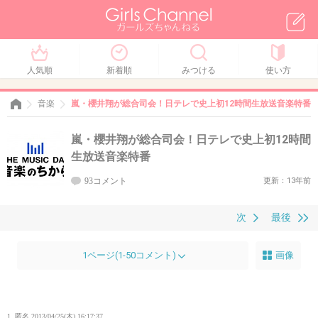
人気順
新着順
みつける
使い方
音楽
嵐・櫻井翔が総合司会！日テレで史上初12時間生放送音楽特番
嵐・櫻井翔が総合司会！日テレで史上初12時間
生放送音楽特番
93コメント
更新：13年前
次
最後
1ページ(1-50コメント)
画像
1. 匿名
2013/04/25(木) 16:17:37