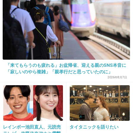
今もこんなに太ってるんだっけ？？
ＪｉＮＳ ＰＣのＣＭの櫻井くんはなんかシュッとしてて
カッコいいと思ったけど。
+25
-20
36. 匿名
2013/04/25(木) 17:00:21
「来てもらうのも疲れる」お盆帰省、迎える親のSNS本音に
「寂しいのやら複雑」「親孝行だと思っていたのに」
長すぎます！
2026年8月7日
そんなの全部見れませんよね(*_*;
+10
-4
37. 匿名
2013/04/25(木) 17:06:07
こいつの司会じゃ盛り上がらない
レインボー池田直人、元読売
タイタニックを語りたい