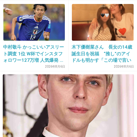
出継続 通常の生活送ってい
げた人が馬鹿じゃないです
た患者が手足も動かず 京大
か」と捨て台詞を残し会社を
病院
辞めてった
15. 匿名
2013/04/25(木) 16:31:40
AKBと韓流が出ないといいんだけど。
まあ無理だよね・・・
中村敬斗 かっこいいアスリー
木下優樹菜さん 長女の14歳
+43
-6
ト調査 1位 W杯でインスタフ
誕生日を祝福 “推し”のアイ
ォロワー127万増 人気爆発 …
ドルも明かす「この場で言い
2位 高橋藍 3位 大谷翔平
ますね」
2026年8月6日
2026年8月6日
16. 匿名
2013/04/25(木) 16:31:51
朋ちゃんが出たらいいなあ