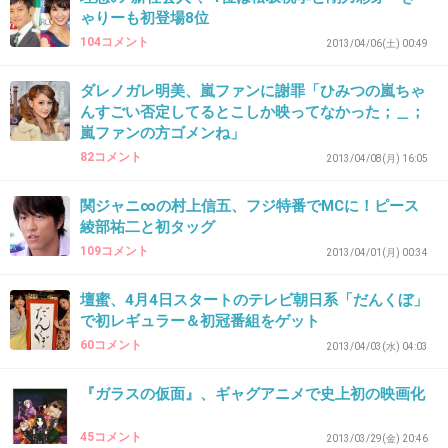
とか出してもらえない
ゃりーも初登場8位
ジャニーに干されてるw-indsとか絶対出れない
104コメント
2013/04/06(土) 00:49
何かこのテーマが空しくなる
ダレノガレ明美、嵐ファンに謝罪「ひみつの嵐ちゃ
んすごい否定してるとこしか映ってなかった；＿；
+26
-15
嵐ファンの方ゴメンね」
82コメント
2013/04/08(月) 16:05
42. 匿名
2013/04/25(木) 17:34:20
関ジャニ∞の村上信五、フジ特番でMCに！ピース
綾部祐二と初タッグ
こうゆうキャスティングが視聴率低下を招く原因
適材適所が重要だと思う
109コメント
2013/04/01(月) 00:34
どんなジャンルにもタレントをねじ込むプロダクションの
皆さん、それを受け入れてしまう局の皆さんには失望する
壇蜜、4月4日スタートのテレビ朝日系「だんくぼ」
で初レギュラー＆初冠番組をゲット
ばかりです
60コメント
2013/04/03(水) 04:03
+14
-10
『ガラスの仮面』、ギャグアニメで史上初の映画化
45コメント
2013/03/29(金) 20:46
43. 匿名
2013/04/25(木) 17:47:21