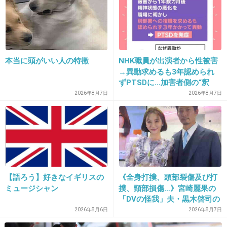
33. 匿名
2013/04/25(木) 16:51:00
そんなにやらなくてもｗ
本当に頭がいい人の特徴
NHK職員が出演者から性被害
→異動求めるも3年認められ
+17
-4
ずPTSDに…加害者側の“釈
明”にコラムニスト「納得がい
2026年8月7日
2026年8月7日
かない」一方で組織体制の問
題点も指摘
34. 匿名
2013/04/25(木) 16:53:17
死んでも見る
+25
-21
【語ろう】好きなイギリスの
《全身打撲、頭部裂傷及び打
ミュージシャン
撲、頸部損傷…》宮崎麗果の
「DVの怪我」夫・黒木啓司の
35. 匿名
2013/04/25(木) 16:53:38
逮捕で始まる「夫婦の闘争」
2026年8月6日
2026年8月7日
＞20
首から上パンパンｗ