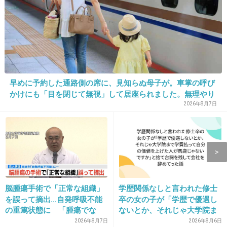
13. 匿名
2013/04/25(木) 16:31:25
家族ゲームの主役だし、今この顔がすごい(だっ
け？)のMCもやって、他にも嵐の仕事とかいっ
早めに予約した通路側の席に、見知らぬ母子が。車掌の呼び
ぱいあるんだろうに
かけにも「目を閉じて無視」して居座られました。無理やり
１２時間の生放送の司会って相当忙しいよね。
奪われた席は、結局“やったもん勝ち”になってしまうのでし
2026年8月7日
体調に気を付けて頑張ってください。
ょうか？
+114
-11
14. 匿名
2013/04/25(木) 16:31:30
脳腫瘍手術で「正常な組織」
学歴関係なしと言われた修士
K-POP出すなら見ない。
を誤って摘出…自発呼吸不能
卒の女の子が「学歴で優遇し
の重篤状態に 「腫瘍でな
ないとか、それじゃ大学院ま
+52
-8
い」結果出ても“勘違い”で摘
で学費払って自分の価値を上
2026年8月7日
2026年8月6日