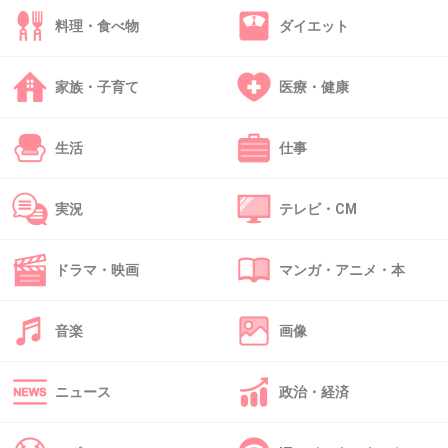
ＡＫＢ関係はいらない！
料理・食べ物
ダイエット
+38
-11
家族・子育て
医療・健康
46. 匿名
2013/04/25(木) 17:56:20
生活
仕事
２４時間テレビも総合司会なのに、ちょっとそ
ろそろ可哀想…
実況
テレビ・CM
別にこれは他の人でよかったでしょ
+27
-2
ドラマ・映画
マンガ・アニメ・本
音楽
画像
47. 匿名
2013/04/25(木) 18:27:52
日本のトップアーティストを集めて、
ニュース
政治・経済
全部ライブ形式で、
各アーティスト数曲ずつ、