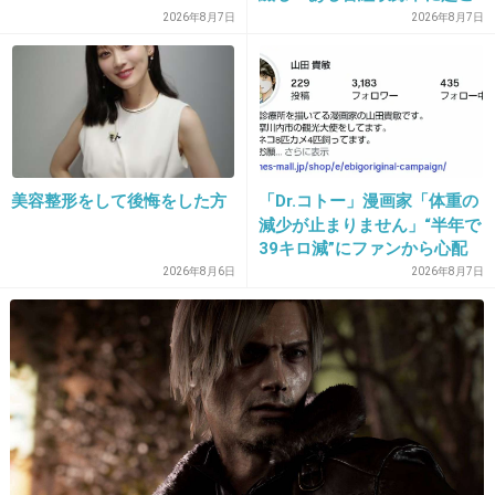
25. 匿名
2013/04/25(木) 16:36:12
ったフラッシュバック」
2026年8月7日
2026年8月7日
時間短くていいから生の歌を聞きたいよ
+45
-3
26. 匿名
2013/04/25(木) 16:37:08
美容整形をして後悔をした方
「Dr.コトー」漫画家「体重の
14時スタートだけど終わるのが夜中の2時って
減少が止まりません」“半年で
39キロ減”にファンから心配
事？
の声
2026年8月6日
2026年8月7日
+16
-1
27. 匿名
2013/04/25(木) 16:38:06
6時間ならまだわかるけど･･･
+15
-1