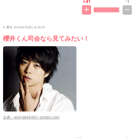
+41
-1
6. 匿名
2013/04/25(木) 16:30:18
櫻井くん司会なら見てみたい！
出典：encrypted-tbn1.gstatic.com