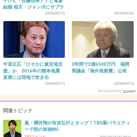
テレビ・佐藤佳奈アナと電撃
+21
-38
結婚 相方・ジャンボにサプラ
イズ報告
2026年8月7日
2026年8月6日
38. 匿名
2013/04/25(木) 17:13:42
Mr.Children出るかな？
+23
-7
中居正広「ひそかに被災地支
3年間で2億6500万円 福岡
援」か 2016年の熊本地震
県議会「海外視察費」公表
39. 匿名
2013/04/25(木) 17:18:28
直後には現地で炊き出
し “誰にも知られなくて良
2026年8月7日
2026年8月7日
アーティストがどれくらい出るのか気になる。
い”と、むしろ強まる福祉活
Recommended by
曲数も。
動への思い
１番ソングショウみたいになんでいるのかわか
関連トピック
らない芸人とかタレントばっかりで
曲の思い出トークみたいなんされても正直どう
嵐・櫻井翔が有吉弘行とタッグ！TBS新バラエティ
ーで初の単独MC
でもいい・・・
183コメント