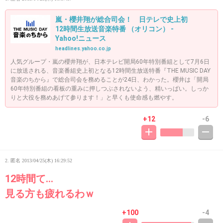
嵐・櫻井翔が総合司会！ 日テレで史上初
12時間生放送音楽特番 （オリコン） -
Yahoo!ニュース
headlines.yahoo.co.jp
人気グループ・嵐の櫻井翔が、日本テレビ開局60年特別番組として7月6日
に放送される、音楽番組史上初となる12時間生放送特番『THE MUSIC DAY
音楽のちから』で総合司会を務めることが24日、わかった。櫻井は「開局
60年特別番組の看板の重みに押しつぶされないよう、精いっぱい。しっか
りと大役を務めあげて参ります！」と早くも使命感も燃やす。
+12
-6
2. 匿名
2013/04/25(木) 16:29:52
12時間て…
見る方も疲れるわｗ
+100
-4