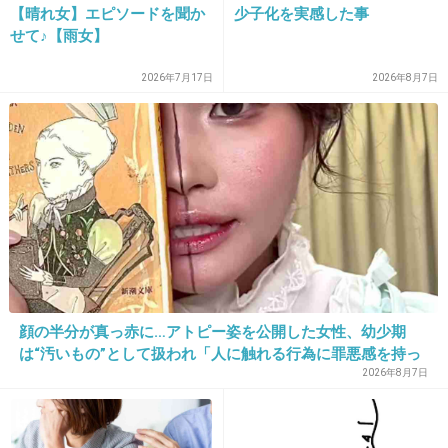
【晴れ女】エピソードを聞か
少子化を実感した事
せて♪【雨女】
日テレは嵐大好きだねｗｗｗ
2026年7月17日
2026年8月7日
+98
-2
19. 匿名
2013/04/25(木) 16:32:24
12時間もやったら絶対間延びするって。
+32
-2
顔の半分が真っ赤に…アトピー姿を公開した女性、幼少期
20. 匿名
2013/04/25(木) 16:32:38
は“汚いもの”として扱われ「人に触れる行為に罪悪感を持っ
櫻井もおっさん化してるからなあ～
ていた」
2026年8月7日
出典：girlschannel.net