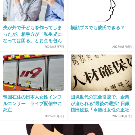
嵐の櫻井翔がオッサン化してるｗｗｗ
girlschannel.net
嵐の櫻井翔がオッサン化してるｗｗｗオッサン化前 オッサン化後
夫が外で子どもを作ってしま
横顔ブスでも彼氏できる？
ったが、相手方が「私生児に
なっては困る」とお金を包ん
で頭を下げに来ても応じず、
2026年8月7日
2026年8月6日
+38
-55
晩年まで離婚に応じなかった
親戚の話→「一生復讐にな
る」「これ本人幸せなの？」
21. 匿名
2013/04/25(木) 16:33:19
なおCMとVTRで8時間は使うでしょう。
+26
-3
韓国在住の日本人女性インフ
団塊世代の完全引退で、企業
ルエンサー ライブ配信中に
が迫られる“最後の選択” 日銀
死亡
植田総裁「今後は女性の正社
員化と外国人の人材活用が
2026年8月5日
2026年8月7日
22. 匿名
2013/04/25(木) 16:34:24
鍵」
無駄を省けば3時間くらいでできるんじゃない