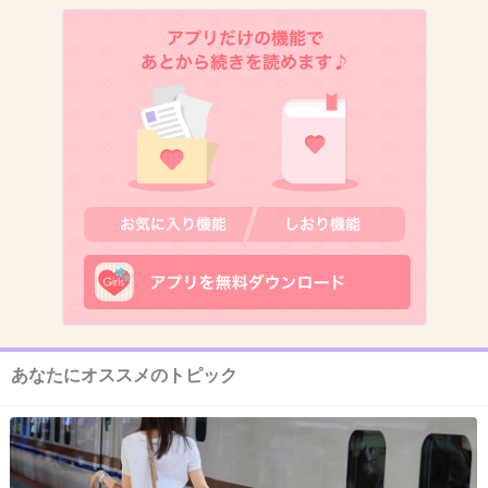
出典：blog-imgs-52-origin.fc2.com
+58
-10
11. 匿名
2013/04/25(木) 16:31:04
紅白みたいに出場者の順番教えて欲しい。
12時間も見続けられないもん
+81
-3
あなたにオススメのトピック
12. 匿名
2013/04/25(木) 16:31:22
とりあえず嵐は１００％出るだろうなｗ
+125
-7