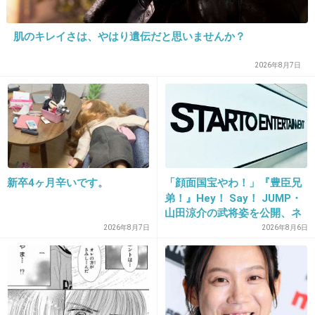
肌のキレイさは、やはり遺伝だと思いませんか？
28. 匿名
2013/04/25(木) 16:38:59
ほとんどがVTRで
2026年8月7日
ゲストがジャニのオンパレードとかは、やめて
くださいね
+18
-8
新卒4ヶ月辛いです。
「顔面国宝やわ！」『豊臣兄
29. 匿名
2013/04/25(木) 16:39:54
弟！』Hey！ Say！ JUMP・
山田涼介の武将姿を公開、ネ
さすがだね、総務省の上層部の御子息は
ット歓喜「ビジュ良すぎん」
2026年8月7日
2026年8月6日
「こんな美しい秀次は初め
+35
-22
て」
30. 匿名
2013/04/25(木) 16:41:53