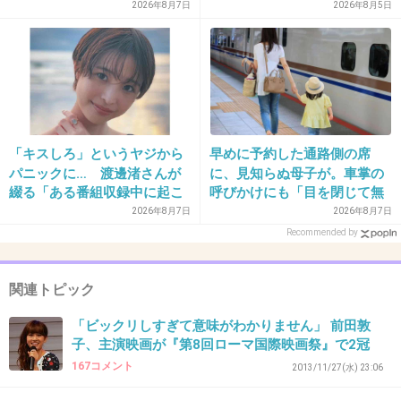
2026年8月7日
2026年8月5日
こういう受賞を真に受けることはなくなったな。
すべてに胡散臭い。
+11
-3
「キスしろ」というヤジから
早めに予約した通路側の席
34. 匿名
2018/04/16(月) 10:33:28
パニックに… 渡邊渚さんが
に、見知らぬ母子が。車掌の
こいつハゲじゃない？
綴る「ある番組収録中に起こ
呼びかけにも「目を閉じて無
ったフラッシュバック」
視」して居座られました。無
2026年8月7日
2026年8月7日
+1
-4
理やり奪われた席は、結局“や
Recommended by
ったもん勝ち”になってしまう
のでしょうか？
関連トピック
35. 匿名
2018/04/16(月) 10:47:49
ミスキャスト
「ビックリしすぎて意味がわかりません」 前田敦
子、主演映画が『第8回ローマ国際映画祭』で2冠
+6
-11
167コメント
2013/11/27(水) 23:06