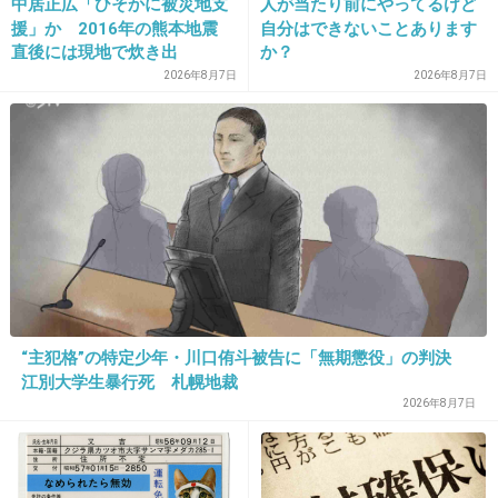
中居正広「ひそかに被災地支
人が当たり前にやってるけど
佐藤健役の子が凄い非常で
援」か 2016年の熊本地震
自分はできないことあります
直後には現地で炊き出
か？
見ていてツラい気持ちになったけど…
し “誰にも知られなくて良
2026年8月7日
2026年8月7日
泣ける所も沢山あったんだよなぁ
い”と、むしろ強まる福祉活
動への思い
どんな映画になったんだろ？
+31
-3
28. 匿名
2018/04/16(月) 10:24:12
佐藤健は生理的に無理
+8
-23
“主犯格”の特定少年・川口侑斗被告に「無期懲役」の判決
江別大学生暴行死 札幌地裁
2026年8月7日
29. 匿名
2018/04/16(月) 10:24:34
アイアムアヒーローの監督なんだ