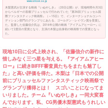
www.oricon.co.jp
木梨憲武が主演する映画『いぬやしき』（20日公開）が、現地時間今月3日
からベルギーの首都ブリュッセルで行われていた『第36回ブリュッセル国
際ファンタスティック映画祭』（～15日）で、インターナショナルコンペ
ディション部門のグランプリにあたる、ゴールデン・レイヴン賞を受賞し
た。監督した佐藤信介氏は、2016年公開の映画『アイアムアヒーロー』に
続いて2度目の受賞となり、主演の木梨は自身初の映画祭での受賞となっ
た。
現地10日に公式上映され、「佐藤信介の新作に
惜しみなく三つ星を与える。『アイアムアヒー
ロー』に続きBIFFF審査員たちをまたも魅了し
た」と高い評価を得た。木梨は「日本での公開
前にブリュッセルファンタスティック映画祭で
グランプリ獲得とは！ スゴいことになってま
いりました。チーム『いぬやしき』一同大変喜
んでおります。私、CG男優木梨憲武もうれしい