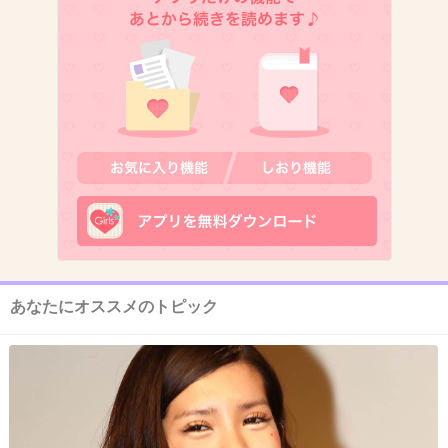
ノリさんは本当に器用な人だよねー。
性格が破天荒すぎるけど…。
+158
-8
9. 匿名
2018/04/16(月) 10:08:22
佐藤健と二階堂ふみが出てる映画か。
+29
-4
あなたにオススメのトピック
10. 匿名
2018/04/16(月) 10:08:47
これからは本格的に役者として頑張るんだろう
なあ
+39
-7