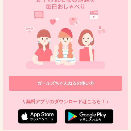
予告編見るかぎりすごく期待出来そう！
+8
-2
46. 匿名
2018/04/16(月) 12:55:51
本郷奏多が出るなら観に行こうかな(*^^*) 演技も上手いし‥
+3
-3
47. 匿名
2018/04/16(月) 15:28:54
ガールズちゃんねるの使い方
>>17
原作も年齢よりもはるかに老けて見えるくたびれた爺さん
\ 無料アプリのダウンロードはこちら！ /
みたいな主人公が、正義のヒーローになるんですよー！
残酷な描写が多いけどめっちゃ面白いので原作もオススメ
です！！
+4
-0