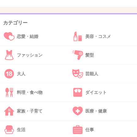
41. 匿名
2018/04/16(月) 11:47:43
カテゴリー
のりさんは嫌いだけどいぬやしきが好きなので見に行く。
犬屋敷さんはもっと年とった地味な人がよかったよ。
恋愛・結婚
美容・コスメ
+5
-5
ファッション
髪型
42. 匿名
2018/04/16(月) 11:49:18
大人
芸能人
原作のいぬやしきさんが魅力的なキャラすぎてのりさんに
は無理かもしれない。
料理・食べ物
ダイエット
原作ファンに叩かれそう。
+9
-4
家族・子育て
医療・健康
生活
仕事
43. 匿名
2018/04/16(月) 12:18:26