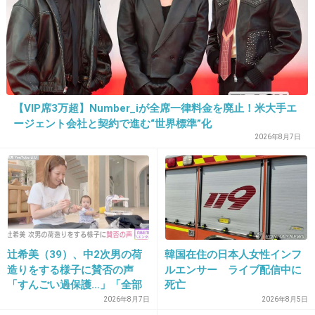
>>5
箔だよ。
+11
-1
【VIP席3万超】Number_iが全席一律料金を廃止！米大手エ
ージェント会社と契約で進む“世界標準”化
22. 匿名
2018/04/16(月) 10:16:31
2026年8月7日
また反日親中韓アミューズのタレントがやたら出てる映画
の謎の海外受賞の泊付けか
厭らしい宣伝の仕方
+17
-13
辻希美（39）、中2次男の荷
韓国在住の日本人女性インフ
造りをする様子に賛否の声
ルエンサー ライブ配信中に
「すんごい過保護…」「全部
死亡
ママが準備してくれるんだ」
2026年8月7日
2026年8月5日
23. 匿名
2018/04/16(月) 10:16:43