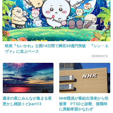
+11
-3
32. 匿名
2018/04/16(月) 10:28:49
昔から芸達者だからね
映画『ちいかわ』公開14日間で興収50億円突破 『シン・エ
コントの面白さも憲武の演技力があってこその
ヴァ』に並ぶペース
2026年8月7日
部分あった
最近のバラエティでの行動は空気悪くするだけ
だったから
こういう仕事だけすればいいのに
+23
-0
週末の夜にみんなが集まる夜
NHK職員が番組出演者から性
更かし雑談トピpart13
被害 PTSDと診断、復職時
に異動希望かなわず
33. 匿名
2018/04/16(月) 10:33:08