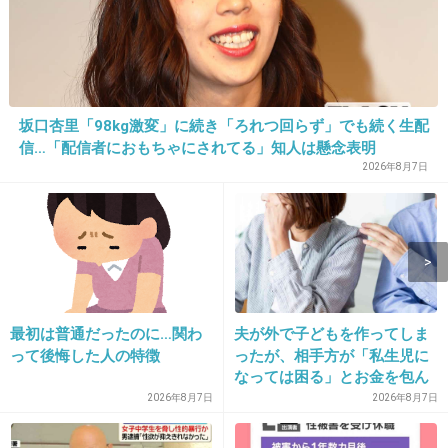
11. 匿名
2018/04/16(月) 10:09:15
原作とは別だと思って見たら面白かった
坂口杏里「98kg激変」に続き「ろれつ回らず」でも続く生配
+25
-3
信…「配信者におもちゃにされてる」知人は懸念表明
2026年8月7日
12. 匿名
2018/04/16(月) 10:10:09
社会からも家族からも厄介者扱いされた冴えな
いおっさんに突然超人的な能力が出て悪と闘う
って内容だよね
最初は普通だったのに…関わ
夫が外で子どもを作ってしま
めっちゃ面白そう
って後悔した人の特徴
ったが、相手方が「私生児に
なっては困る」とお金を包ん
+141
-7
で頭を下げに来ても応じず、
2026年8月7日
2026年8月7日
晩年まで離婚に応じなかった
親戚の話→「一生復讐にな