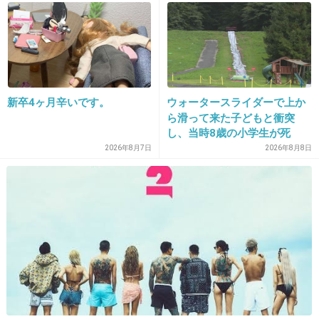
>>16
なんだ。（笑）
モンドセレクション受賞みたいなものなの？
新卒4ヶ月辛いです。
ウォータースライダーで上か
+64
-6
ら滑って来た子どもと衝突
し、当時8歳の小学生が死
亡 イベントの引率責任者の
2026年8月7日
2026年8月8日
町職員を「減給」の懲戒処
24. 匿名
2018/04/16(月) 10:18:03
分 児童の両親は「軽過ぎ
CMしか見てないけど、外国ってこういう疾走感のある映画
る」「全く納得できない」
好きだよね
島根県邑南町
+7
-1
25. 匿名
2018/04/16(月) 10:20:45
見てないけど日本アカデミー賞とやらも