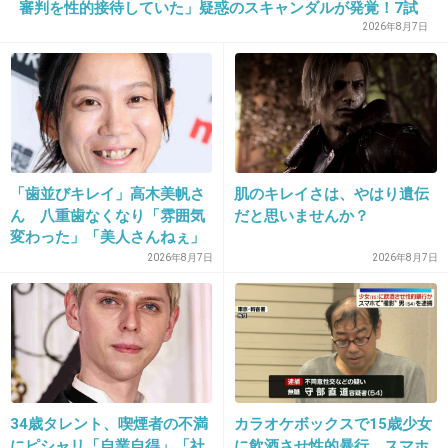
審判を性的接待していた」疑惑のスキャンダルが発覚！7試
合20人が対象で日本人審判が含まれていたとの指摘も…
+6
-2
2026年8月7日
「歯並びキレイ」高木美帆さ
肌のキレイさは、やはり遺伝
ん 八重歯なくなり「雰囲気
だと思いませんか？
変わった」「美人さんねぇ」
16. 匿名
2018/04/16(月) 10:12:23
「歯列矯正してるんや」
2026年8月7日
2026年8月7日
聞いたこと賞だな
実写ジョジョも賞だけはとってんだよな
あれ
+28
-6
34歳タレント、喫煙者の不満
カラオケボックスで15歳少女
にピシャリ「自業自得」「社
に飲酒させ性的暴行、スマホ