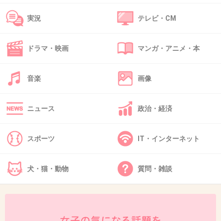
これ原作よく知らないけど面白そう。
敵役？の高校生が佐藤健なんだよね？
実況
テレビ・CM
ガンツの西くん役演じた本郷奏多のほうがしっくりくるイ
メージ。
ドラマ・映画
マンガ・アニメ・本
+1
-8
音楽
画像
ニュース
政治・経済
44. 匿名
2018/04/16(月) 12:36:02
いぬやしき漫画読んだけど面白かった
主人公木梨さんなの楽しみかも
スポーツ
IT・インターネット
佐藤健と本郷奏多キャラ逆な感じしなくもない
+7
-5
犬・猫・動物
質問・雑談
45. 匿名
2018/04/16(月) 12:47:50