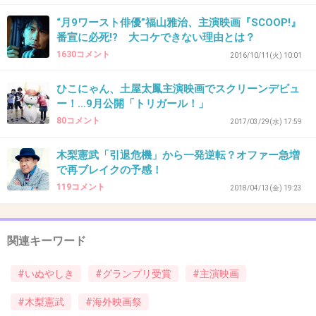
“月9ワースト俳優”福山雅治、主演映画『SCOOP!』
番宣に必死!? 大コケできない理由とは？
39. 匿名
2018/04/16(月) 11:11:18
1630コメント
2016/10/11(火) 10:01
ノリさん声優も上手だもんね！
ひこにゃん、土屋太鳳主演映画でスクリーンデビュ
+20
-2
ー！…9月公開「トリガール！」
80コメント
2017/03/29(水) 17:59
木梨憲武「引退危機」から一発逆転？オファー急増
40. 匿名
2018/04/16(月) 11:25:47
で再ブレイクの予感！
119コメント
2018/04/13(金) 19:23
アニメ見た。
最後泣いたよ。
木梨さんの演技は見たことないけど、気になる
関連キーワード
人は見たほうがいい？
#いぬやしき
#グランプリ受賞
#主演映画
+20
-2
#木梨憲武
#海外映画祭