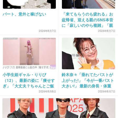
19. 匿名
2018/04/16(月) 10:14:15
漫画もアニメも見ました。
パート、意外と稼げない
「来てもらうのも疲れる」お
木梨かぁ…と思ってたけど、受賞するほど良い
盆帰省、迎える親のSNS本音
に「寂しいのやら複雑」「親
のなら観にいってみようかなー
孝行だと思っていたのに」
2026年8月7日
2026年8月7日
+16
-2
20. 匿名
2018/04/16(月) 10:15:35
深夜アニメが凄惨な殺戮の連続で視聴断念し
小学生姫ギャル・りりぴ
鈴木奈々「垂れてたバストが
た。救いが無いというか。
（12）、最新の姿に「痩せす
上がった!」「今が一番バスト
映画は軽めなのかなぁ。
ぎ」「大丈夫？ちゃんとご飯
大きい!」 最新の身長・体重
食べてね」など心配の声
も報告
2026年8月8日
2026年8月7日
+15
-5
21. 匿名
2018/04/16(月) 10:15:41