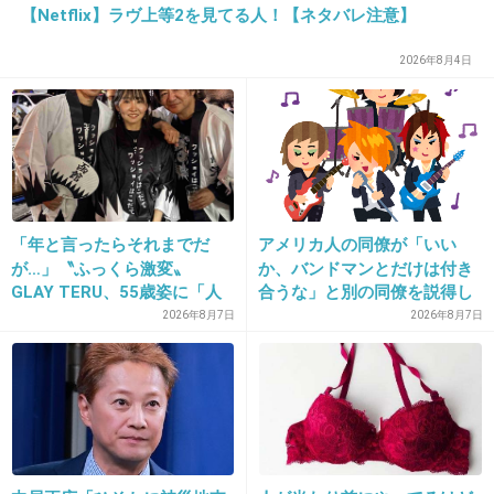
【Netflix】ラヴ上等2を見てる人！【ネタバレ注意】
外国映画賞みたいなものがあるの？
あるとしたら”持ちつ持たれつ”でよろしくやるんだろう
2026年8月4日
ね。
+12
-3
26. 匿名
2018/04/16(月) 10:21:38
「年と言ったらそれまでだ
アメリカ人の同僚が「いい
何で木梨？と思ったけど本郷奏多が出てるなら
が…」〝ふっくら激変〟
か、バンドマンとだけは付き
面白そう。
GLAY TERU、55歳姿に「人
合うな」と別の同僚を説得し
見てみたい
として好きすぎる」「TERU
ており、そこにフランス人と
2026年8月7日
2026年8月7日
さんには見えない」「分から
イタリア人も参戦した結果こ
+16
-5
なかった」
うなった
27. 匿名
2018/04/16(月) 10:22:14
漫画は結構面白かったけどなぁ