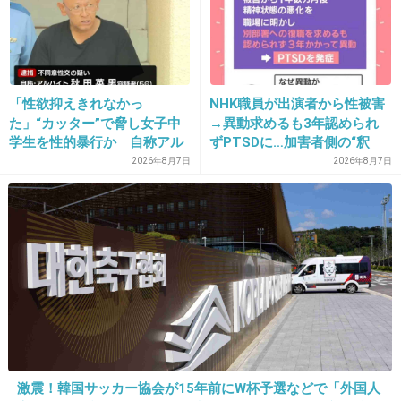
る」「これ本人幸せなの？」
13. 匿名
2018/04/16(月) 10:11:21
ノリさんは芸風嫌われてるから
これから役者としてやってくほうがいいかも
ね。
「性欲抑えきれなかっ
NHK職員が出演者から性被害
た」“カッター”で脅し女子中
→異動求めるも3年認められ
+91
-4
学生を性的暴行か 自称アル
ずPTSDに…加害者側の“釈
バイトの56歳男を逮捕 千葉
明”にコラムニスト「納得がい
2026年8月7日
2026年8月7日
かない」一方で組織体制の問
題点も指摘
14. 匿名
2018/04/16(月) 10:11:42
わ〜〜おw
+3
-1
15. 匿名
2018/04/16(月) 10:11:43
タイトルからしてホラー系かなと思ったがCM見たら急に頭
激震！韓国サッカー協会が15年前にW杯予選などで「外国人
がパカッて開いてちょっとビックリした。