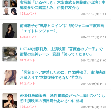
実写版「いぬやしき」木梨憲武＆佐藤健が出演！本
36. 匿名
2018/04/16(月) 10:48:23
郷奏多や二階堂ふみ、伊勢谷友介も
123コメント
早く観たいな
2017/04/03(月) 21:54
+9
-1
前田敦子が“戦隊ヒロイン”に!?関ジャニ∞主演映画
「エイトレンジャー2」
506コメント
2014/03/02(日) 21:51
37. 匿名
2018/04/16(月) 11:01:11
HKT48指原莉乃、主演映画『薔薇色のブー子』で
中だるみの無さそうな疾走感のある映画好き！
衝撃の失神シーン…変顔「笑ってください」
94コメント
2014/02/25(火) 11:00
+8
-0
「乳首＆ヘア解禁したのに」!? 酒井法子、主演映画
お蔵入りで“本格復帰できない”苛立ち
38. 匿名
2018/04/16(月) 11:01:44
94コメント
2014/06/30(月) 14:12
ノリさんの顔が受け付けないので、アップが無理
AKB48島崎遥香、急性胃腸炎だった…嘔吐ひどくも
すみません
初主演映画の初日舞台あいさつに登場
+9
-12
176コメント
2015/12/14(月) 02:48