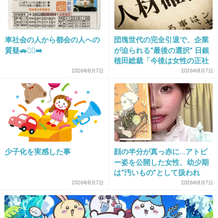
あれ面白かったからちょっと見てみたいかも
+15
-0
車社会の人から都会の人への
団塊世代の完全引退で、企業
質疑🚗🏃‍♀️‍➡️
が迫られる“最後の選択” 日銀
植田総裁「今後は女性の正社
30. 匿名
2018/04/16(月) 10:26:38
員化と外国人の人材活用が
2026年8月7日
2026年8月7日
私はこれ見て落ち込んだよ。
鍵」
救いがない。
+16
-1
少子化を実感した事
顔の半分が真っ赤に…アトピ
31. 匿名
2018/04/16(月) 10:27:38
ー姿を公開した女性、幼少期
ホワイトデーのお返しに、会社の皆さんからこの映画の前
は“汚いもの”として扱われ
売り券をペアで貰いました。
「人に触れる行為に罪悪感を
2026年8月7日
2026年8月7日
何故この映画だったのか分かりませんが、原作も読んでて
持っていた」
たし、のりさん主演だしずっと楽しみにしていました。
今週末、やっと観られる！！