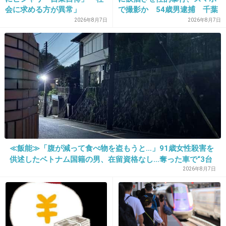
会に求める方が異常」
で撮影か 54歳男逮捕 千葉
2026年8月7日
2026年8月7日
17. 匿名
2018/04/16(月) 10:12:30
見た目爺さんだけど58歳の主人公なのよね
+33
-2
18. 匿名
2018/04/16(月) 10:13:10
>>9
原作では佐藤健の役は子供も殺すよね。
≪飯能≫「腹が減って食べ物を盗もうと…」91歳女性殺害を
子持ちにはちょっと辛い。
供述したベトナム国籍の男、在留資格なし…奪った車で“3台
しばらく落ち込んだ。
追突”の逃走劇
2026年8月7日
+46
-4