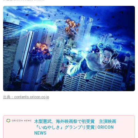
出典：contents.oricon.co.jp
木梨憲武、海外映画祭で初受賞 主演映画
『いぬやしき』グランプリ受賞 | ORICON
NEWS