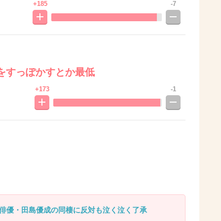
+185
-7
をすっぽかすとか最低
+173
-1
俳優・田島優成の同棲に反対も泣く泣く了承