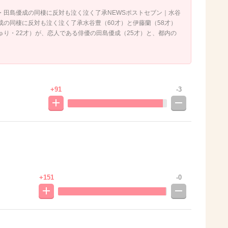
・田島優成の同棲に反対も泣く泣く了承NEWSポストセブン｜水谷
成の同棲に反対も泣く泣く了承水谷豊（60才）と伊藤蘭（58才）
ゅり・22才）が、恋人である俳優の田島優成（25才）と、都内の
+91
-3
+151
-0