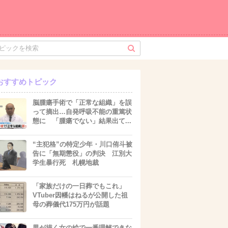
おすすめトピック
脳腫瘍手術で「正常な組織」を誤
って摘出…自発呼吸不能の重篤状
態に 「腫瘍でない」結果出て...
“主犯格”の特定少年・川口侑斗被
告に「無期懲役」の判決 江別大
学生暴行死 札幌地裁
「家族だけの一日葬でもこれ」
VTuber因幡はねるが公開した祖
母の葬儀代175万円が話題
男が描く女の絵で一番理解できな