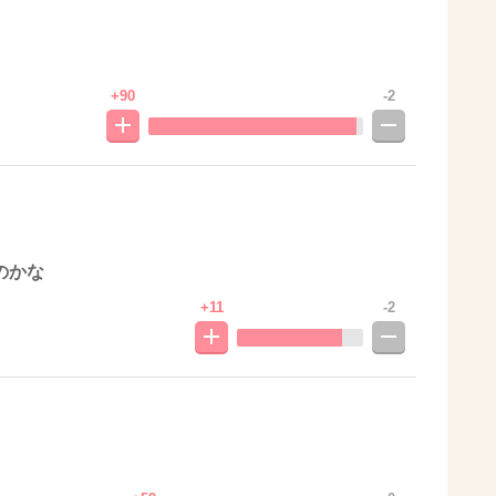
+90
-2
のかな
+11
-2