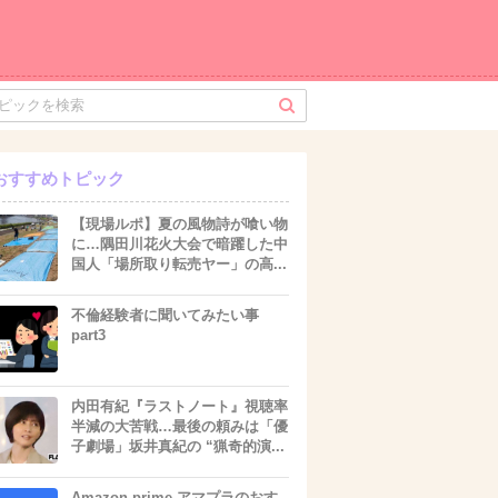
おすすめトピック
【現場ルポ】夏の風物詩が喰い物
に…隅田川花火大会で暗躍した中
国人「場所取り転売ヤー」の高...
不倫経験者に聞いてみたい事
part3
内田有紀『ラストノート』視聴率
半減の大苦戦…最後の頼みは「優
子劇場」坂井真紀の “猟奇的演...
Amazon prime アマプラのおす