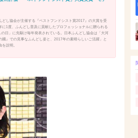
んどし協会が主催する『ベストフンドシスト賞2017』の大賞を受
年に1度、ふんどし普及に貢献したプロフェッショナルに贈られる
どしの日」に先駆け毎年発表されている。日本ふんどし協会は「大河
の國』での見事なふんどし姿と、2017年の素晴らしいご活躍」と
由を説明。