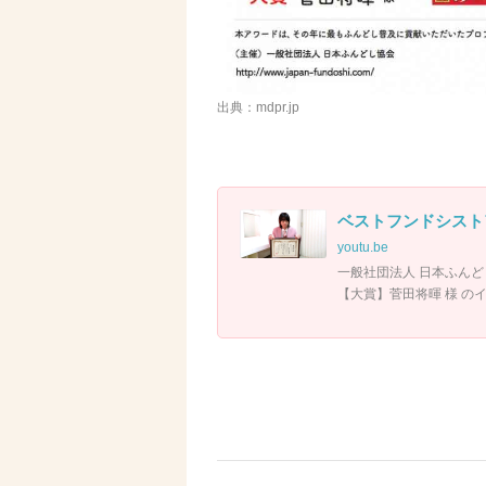
出典：mdpr.jp
ベストフンドシストアワ
youtu.be
一般社団法人 日本ふんど
【大賞】菅田将暉 様 の