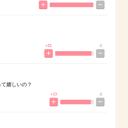
+21
-1
って嬉しいの？
+13
-1