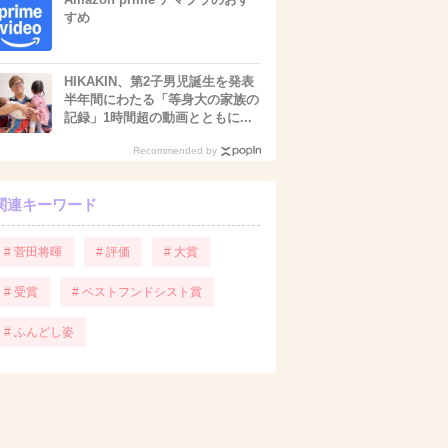
すめ
HIKAKIN、第2子男児誕生を発表
半年間にわたる「等身大の家族の
記録」1時間超の動画とともに...
Recommended by
関連キーワード
# 菅田将暉
# 評価
# 大賞
# 受賞
# ベストフンドシスト賞
# ふんどし姿