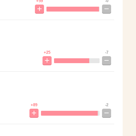
+59
-0
+25
-7
+89
-2