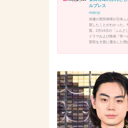
ルプレス
mdpr.jp
俳優の菅田将暉が日本ふ
賞したことがわかった。
賞。2月14日の「ふん
ドラマおよび映画『帝一
菅田を大賞に選出した理