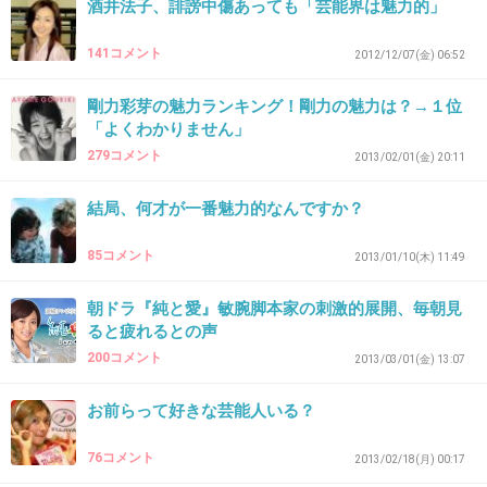
酒井法子、誹謗中傷あっても「芸能界は魅力的」
141コメント
2012/12/07(金) 06:52
35. 匿名
2012/12/08(土) 00:22:12
ベジータの声の人
剛力彩芽の魅力ランキング！剛力の魅力は？→１位
「よくわかりません」
+37
-3
279コメント
2013/02/01(金) 20:11
結局、何才が一番魅力的なんですか？
36. 匿名
2012/12/08(土) 00:22:20
85コメント
2013/01/10(木) 11:49
小山茉美
+4
-2
朝ドラ『純と愛』敏腕脚本家の刺激的展開、毎朝見
ると疲れるとの声
200コメント
2013/03/01(金) 13:07
37. 匿名
2012/12/08(土) 00:23:25
お前らって好きな芸能人いる？
まさかまさか堺雅人をお忘れか？
76コメント
2013/02/18(月) 00:17
+56
-9