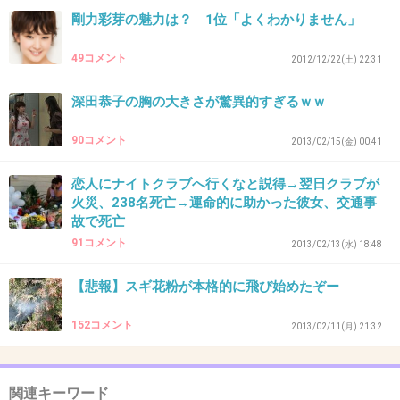
剛力彩芽の魅力は？ 1位「よくわかりません」
49コメント
2012/12/22(土) 22:31
38. 匿名
2012/12/08(土) 00:25:25
中田譲治さん。
深田恭子の胸の大きさが驚異的すぎるｗｗ
渋い声に惚れ惚れします。
90コメント
2013/02/15(金) 00:41
+4
-1
恋人にナイトクラブへ行くなと説得→翌日クラブが
火災、238名死亡→運命的に助かった彼女、交通事
故で死亡
39. 匿名
2012/12/08(土) 00:28:23
91コメント
2013/02/13(水) 18:48
トランクスの人
桜木花道の声と一緒。
【悲報】スギ花粉が本格的に飛び始めたぞー
152コメント
2013/02/11(月) 21:32
あとはー、ジェシーおいたんの声も好きだった
+41
-3
関連キーワード