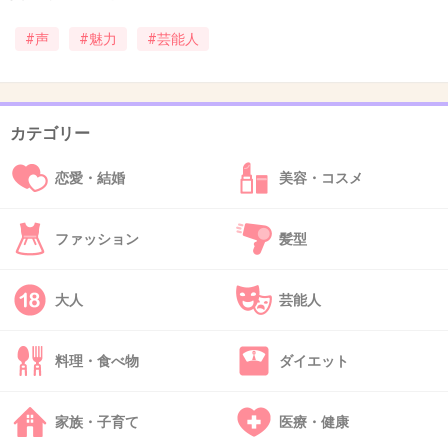
#声
#魅力
#芸能人
40. 匿名
2012/12/08(土) 00:31:04
ケンコバ？
+38
-14
カテゴリー
恋愛・結婚
美容・コスメ
41. 匿名
2012/12/08(土) 00:31:29
ファッション
髪型
藤原竜也
+72
-7
大人
芸能人
料理・食べ物
ダイエット
42. 匿名
2012/12/08(土) 00:33:14
神谷明
家族・子育て
医療・健康
+22
-2