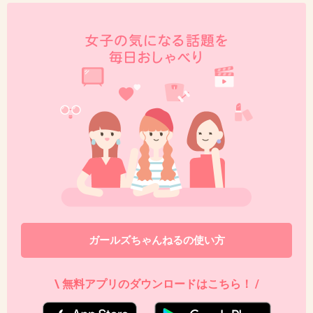
45. 匿名
2012/12/08(土) 00:42:47
氷室京介
+23
-3
46. 匿名
2012/12/08(土) 00:44:14
森山周一郎
飛べない豚はただの豚さ… 渋いいぶし銀
出典：imgcc.naver.jp
+76
-2
ガールズちゃんねるの使い方
\ 無料アプリのダウンロードはこちら！ /
47. 匿名
2012/12/08(土) 00:44:23