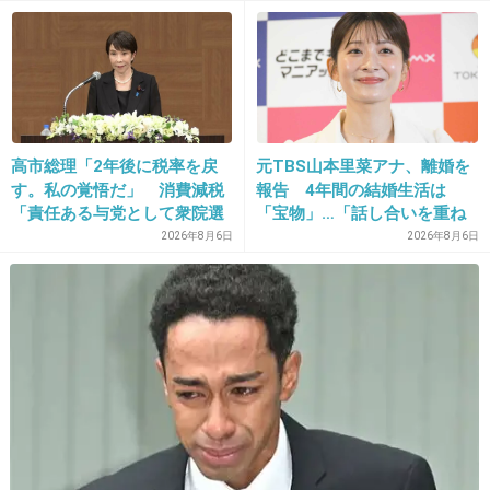
+24
-6
23. 匿名
2012/12/08(土) 00:03:32
西島秀俊と伊勢谷友介にぞっこん←
高市総理「2年後に税率を戻
元TBS山本里菜アナ、離婚を
+148
-12
す。私の覚悟だ」 消費減税
報告 4年間の結婚生活は
「責任ある与党として衆院選
「宝物」…「話し合いを重ね
公約に掲げ理解賜った」
た結果」決断
2026年8月6日
2026年8月6日
24. 匿名
2012/12/08(土) 00:04:19
女性だと桜井幸子さんの声（ナレーション）が
好きだなー。
なんか落ち着く。いい声。
+49
-5