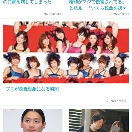
のに家を壊してしまった
権利がマジで侵害されてる」
と私見 「いくら税金を我々
が払ってるんだと」
2026年8月6日
2026年8月6日
16. 匿名
2012/12/07(金) 23:55:55
反町隆史
+33
-15
ブスが恋愛対象になる瞬間
2026年8月6日
17. 匿名
2012/12/07(金) 23:56:18
中井喜一さんの声は渋くて好き
+52
-12