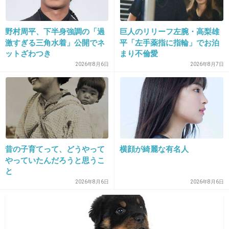
野村周平、下半身強調の「過
巨人のリリーフ左腕・高梨雄
18. 匿名
2012/12/07(金) 23:56:49
激すぎる三角水着」公開でネ
平「左手薬指に指輪」でお泊
城達也
ットざわつき
まり不倫愛
2026年8月6日
2026年8月7日
+16
-3
19. 匿名
2012/12/07(金) 23:57:04
小林克也さん！！！
英語も流暢。
昔の子育てって、どうやって
横顔が綺麗な有名人
やっていたんだろうと思うこ
と
2026年8月6日
2026年8月6日
+66
-11
20. 匿名
2012/12/07(金) 23:58:42