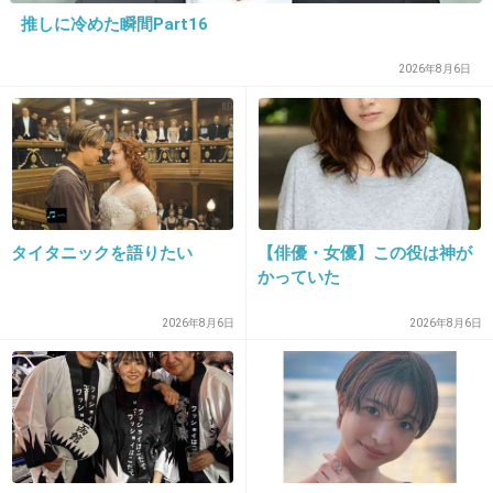
推しに冷めた瞬間Part16
25. 匿名
2012/12/08(土) 00:05:24
堀秀行 山寺宏一
2026年8月6日
+13
-3
26. 匿名
2012/12/08(土) 00:10:20
小市慢太郎さん
タイタニックを語りたい
【俳優・女優】この役は神が
かっていた
+129
-8
2026年8月6日
2026年8月6日
27. 匿名
2012/12/08(土) 00:12:14
ジャッキーチェンの吹き替えの人。
小学生の頃、ジャッキーチェンのファンで映画