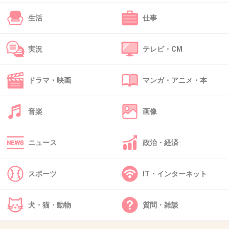
生活
仕事
43. 匿名
2012/12/08(土) 00:39:15
実況
テレビ・CM
声優さんアリだったら、
ドラマ・映画
マンガ・アニメ・本
パズー
+20
-2
音楽
画像
ニュース
政治・経済
44. 匿名
2012/12/08(土) 00:40:02
ライムスターの
スポーツ
IT・インターネット
マミーD
+9
-1
犬・猫・動物
質問・雑談