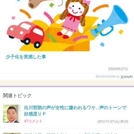
32. 匿名
2012/12/08(土) 00:16:06
麒麟の川島
+40
-16
少子化を実感した事
33. 匿名
2012/12/08(土) 00:17:00
堺雅人さん
2026年8月7日
Recommended by
+89
-14
関連トピック
34. 匿名
2012/12/08(土) 00:21:30
出川哲朗の声が女性に嫌われるワケ…声のトーンで
好感度ＵＰ
森本レオ
47コメント
2012/11/27(火) 03:36
+16
-21