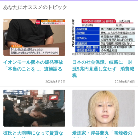
あなたにオススメのトピック
竹内力
出典：s.cinematoday.jp
出典：t1.gstatic.com
イオンモール熊本の爆発事故
日本の社会保障、岐路に 財
「本当のことを…」遺族語る
源5兆円見通し立たず―消費減
+45
-21
税
2026年8月7日
2026年8月6日
15. 匿名
2012/12/07(金) 23:54:39
若山弦蔵さん。
ジェットストリーム。
+27
-3
彼氏と大喧嘩になって賃貸な
愛煙家・岸谷蘭丸「喫煙者の