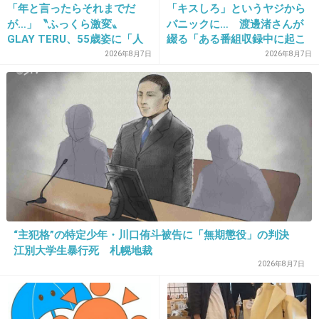
「年と言ったらそれまでだ
「キスしろ」というヤジから
主題歌のCDを買ったつもりが、吹き替えの人の
が…」〝ふっくら激変〟
パニックに… 渡邊渚さんが
CDだった。
GLAY TERU、55歳姿に「人
綴る「ある番組収録中に起こ
だけど、おちゃらけたセリフとのギャップ！甘
として好きすぎる」「TERU
ったフラッシュバック」
2026年8月7日
2026年8月7日
さんには見えない」「分から
い歌声に小学生ながらキュンキュンした頃を思
なかった」
い出した。
+16
-2
28. 匿名
2012/12/08(土) 00:12:59
男限定なの？
女だったら松たか子！あのブレイブストーリーの声優やっ
“主犯格”の特定少年・川口侑斗被告に「無期懲役」の判決
てたのは分かんなかった
江別大学生暴行死 札幌地裁
+16
2026年8月7日
-8