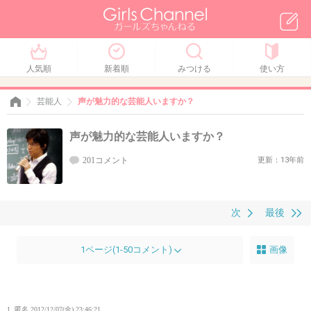
人気順
新着順
みつける
使い方
芸能人
声が魅力的な芸能人いますか？
声が魅力的な芸能人いますか？
201コメント
更新：13年前
次
最後
1ページ(1-50コメント)
画像
1. 匿名
2012/12/07(金) 23:46:21