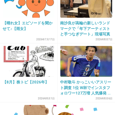
29. 匿名
2012/12/08(土) 00:14:20
大沢たかおさん
+80
-1
【晴れ女】エピソードを聞か
南沙良が高輪の新しいランド
せて♪【雨女】
マークで「年下アーティスト
と手つなぎデート」現場写真
2026年7月17日
2026年8月7日
30. 匿名
2012/12/08(土) 00:14:58
仲村トオル
+52
-5
【8月】株トピ【2026年】
中村敬斗 かっこいいアスリー
31. 匿名
2012/12/08(土) 00:15:42
ト調査 1位 W杯でインスタフ
渡部篤郎
ォロワー127万増 人気爆発 …
2位 高橋藍 3位 大谷翔平
2026年8月1日
2026年8月6日
+48
-11