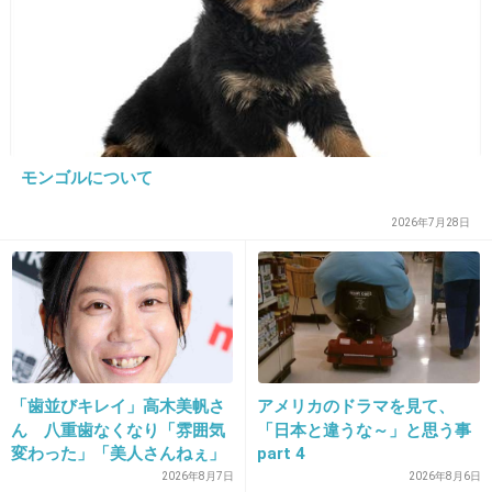
玉置浩二と浜田省吾！
歌声しかわからんけどたまに昔のCD聞いてきゅんとする！
+15
-22
モンゴルについて
21. 匿名
2012/12/08(土) 00:00:00
2026年7月28日
とよえつーーーーーー！
あのちょっと変わった声と発音がたまらない！
+52
-12
「歯並びキレイ」高木美帆さ
アメリカのドラマを見て、
22. 匿名
2012/12/08(土) 00:02:37
ん 八重歯なくなり「雰囲気
「日本と違うな～」と思う事
変わった」「美人さんねぇ」
part 4
クリス・ペプラー！！！
「歯列矯正してるんや」
2026年8月7日
2026年8月6日