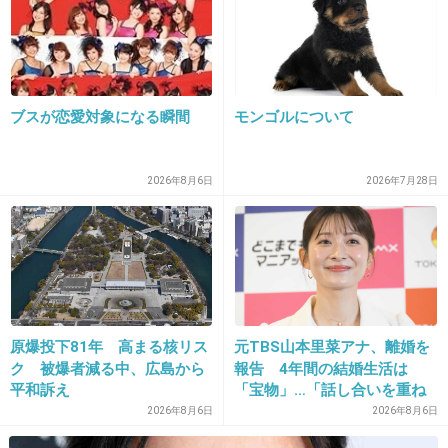
広末涼子はいつから主演級じゃなくなったの？
+5
-1
ブスが恋愛対象になる瞬間
モンゴルについて
29. 匿名
2018/02/08(木) 12:45:19
>>22
あ、このCDの人！？
2026年8月6日
2026年7月28日
出典：livedoor.blogimg.jp
+8
-1
原爆投下81年 高まる核リス
元TBS山本里菜アナ、離婚を
30. 匿名
2018/02/08(木) 12:45:39
ク 被爆者減る中、広島から
報告 4年間の結婚生活は
>>24
平和訴え
「宝物」…「話し合いを重ね
でも4月から中谷美紀と夫婦役で新ドラマ出るんでしょ？
た結果」決断
2026年8月6日
2026年8月6日
すごいじゃん