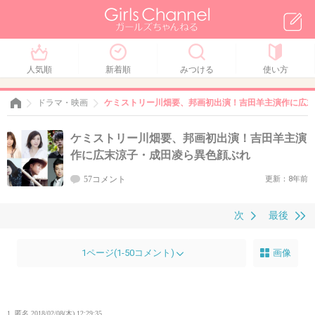
人気順
新着順
みつける
使い方
ドラマ・映画
ケミストリー川畑要、邦画初出演！吉田羊主演作に広末
ケミストリー川畑要、邦画初出演！吉田羊主演
作に広末涼子・成田凌ら異色顔ぶれ
57コメント
更新：8年前
次
最後
1ページ(1-50コメント)
画像
1. 匿名
2018/02/08(木) 12:29:35