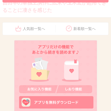
吉田羊の単独主演作に広末や玉木宏が起用でき
ることに凄さを感じた
ジャニとの熱愛でも干されなかったしバックが
強いのかな
人気順一覧へ
新着順一覧へ
+53
-1
11. 匿名
2018/02/08(木) 12:35:10
川畑要って、
歌手→俳優→再び再始動で歌手
それでまた俳優業⁇
筋が通ってない人だね
+43
-14