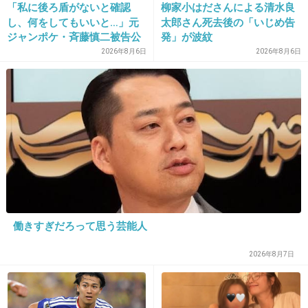
「私に後ろ盾がないと確認
柳家小はださんによる清水良
14. 匿名
2018/02/08(木) 12:36:21
し、何をしてもいいと…」元
太郎さん死去後の「いじめ告
ジャンポケ・斉藤慎二被告公
発」が波紋
大久保さんだけ証明写真感w
判で被害者女性証言
2026年8月6日
2026年8月6日
+32
-0
15. 匿名
2018/02/08(木) 12:36:24
吉田羊主演って
なんでこんなに押されてるのか意味分かんない
+50
-0
働きすぎだろって思う芸能人
2026年8月7日