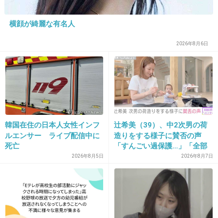
みって感じ
+32
-0
横顔が綺麗な有名人
2026年8月6日
24. 匿名
2018/02/08(木) 12:42:29
>>18
それいつまで言ってんの？もう今は松坂桃李と高橋一生の
方が人気でしょ。
もう最近名前さえあがらないし、あがってもマイナスの方
が多いしね
韓国在住の日本人女性インフ
辻希美（39）、中2次男の荷
ルエンサー ライブ配信中に
造りをする様子に賛否の声
+4
-4
死亡
「すんごい過保護…」「全部
ママが準備してくれるんだ」
2026年8月5日
2026年8月7日
25. 匿名
2018/02/08(木) 12:43:34
ナオミとカナコやんけ