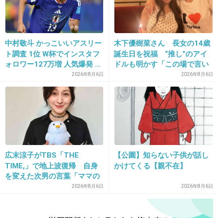
16. 匿名
2018/02/08(木) 12:37:01
中村敬斗 かっこいいアスリー
木下優樹菜さん 長女の14歳
川端式を貼っておきます・・
ト調査 1位 W杯でインスタフ
誕生日を祝福 “推し”のアイ
ォロワー127万増 人気爆発 …
ドルも明かす「この場で言い
2位 高橋藍 3位 大谷翔平
ますね」
2026年8月6日
2026年8月6日
出典：hukugyou-kaatyan.com
+43
-2
17. 匿名
2018/02/08(木) 12:37:40
広末涼子がTBS「THE
【公園】知らない子供が話し
川畑さんは半端な夢の一欠片持ちすぎ
TIME,」で地上波復帰 自身
かけてくる【親不在】
を変えた次男の言葉「ママの
+68
-1
ファンの人なら、知りたいん
2026年8月6日
2026年8月6日
じゃないか」