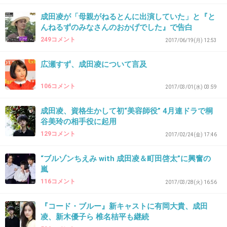
成田凌が「母親がねるとんに出演していた」と『と
33. 匿名
2018/02/08(木) 12:48:39
んねるずのみなさんのおかげでした』で告白
堂珍はモンハンに忙しいから(笑)
249コメント
2017/06/19(月) 12:53
広瀬すず、成田凌について言及
+18
-0
106コメント
2017/03/01(水) 03:59
成田凌、資格生かして初“美容師役” 4月連ドラで桐
34. 匿名
2018/02/08(木) 12:49:02
谷美玲の相手役に起用
もう中島裕翔くんでいいんじゃないの
129コメント
2017/02/24(金) 17:46
+7
-3
“ブルゾンちえみ with 成田凌＆町田啓太”に興奮の
嵐
116コメント
2017/03/28(火) 16:56
35. 匿名
2018/02/08(木) 12:51:18
大久保さんの顔に親近感
『コード・ブルー』新キャストに有岡大貴、成田
凌、新木優子ら 椎名桔平も継続
眉毛とか