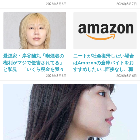
ちゃう」
2026年8月6日
2026年8月7日
21. 匿名
2018/02/08(木) 12:39:51
ソニー損保の女の子のこの写真、一瞬広瀬すずに見えた
+7
-0
愛煙家・岸谷蘭丸「喫煙者の
ニートが社会復帰したい場合
22. 匿名
2018/02/08(木) 12:40:16
権利がマジで侵害されてる」
はAmazonの倉庫バイトをお
川畑に似てる黒人ラッパー
と私見 「いくら税金を我々
すすめしたい…面接なし、職
が払ってるんだと」
場は綺麗、ドリンクバー無料
2026年8月6日
2026年8月6日
→賛否両論、場所によって全
出典：up.gc-img.net
然違う「コンビニバイトの方
+13
-9
がマシ」との声も
23. 匿名
2018/02/08(木) 12:40:24
野村周平と成田凌とか若手俳優の問題児二人組