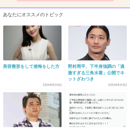
あなたにオススメのトピック
12. 匿名
2018/02/08(木) 12:35:11
この人向井理のドラマ出てたの見たことあるけど大根じゃ
なかったような気がした
主演するくらいだから演技上手くなってるのかも？
+10
-1
美容整形をして後悔をした方
野村周平、下半身強調の「過
激すぎる三角水着」公開でネ
13. 匿名
2018/02/08(木) 12:35:17
ットざわつき
成田凌出てると見る気なくす
2026年8月6日
2026年8月6日
めちゃくちゃ嫌いな顔…
+30
-5