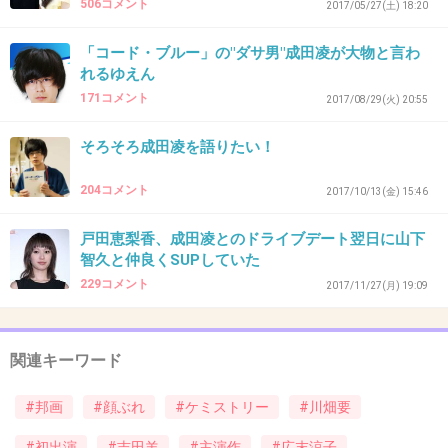
506コメント
2017/05/27(土) 18:20
+1
-0
「コード・ブルー」の"ダサ男"成田凌が大物と言わ
れるゆえん
171コメント
2017/08/29(火) 20:55
36. 匿名
2018/02/08(木) 12:54:15
安西ひろこと付き合ってたよね！
そろそろ成田凌を語りたい！
+4
-0
204コメント
2017/10/13(金) 15:46
戸田恵梨香、成田凌とのドライブデート翌日に山下
37. 匿名
2018/02/08(木) 12:55:32
智久と仲良くSUPしていた
え～！川畑さんは歌手１本の方がいいなぁ
229コメント
2017/11/27(月) 19:09
なんかちがう。
+7
-0
関連キーワード
#邦画
#顔ぶれ
#ケミストリー
#川畑要
38. 匿名
2018/02/08(木) 12:58:21
#初出演
#吉田羊
#主演作
#広末涼子