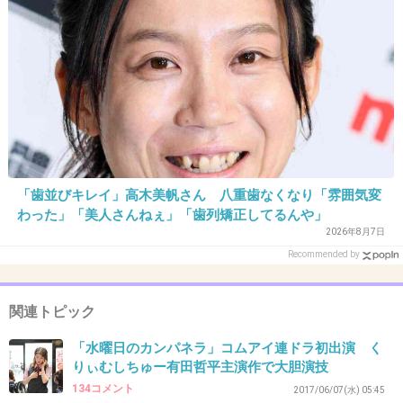
+4
-0
31. 匿名
2018/02/08(木) 12:46:13
>>29
tyler the creatorね
そう見えて背が高くてスタイルはいいから外国人はバカに
できない
「歯並びキレイ」高木美帆さん 八重歯なくなり「雰囲気変
わった」「美人さんねぇ」「歯列矯正してるんや」
+1
-0
2026年8月7日
Recommended by
32. 匿名
2018/02/08(木) 12:47:33
関連トピック
夏草･･･
「水曜日のカンパネラ」コムアイ連ドラ初出演 く
+3
-0
りぃむしちゅー有田哲平主演作で大胆演技
134コメント
2017/06/07(水) 05:45