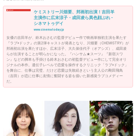
ケミストリー川畑要、邦画初出演！吉田羊
主演作に広末涼子・成田凌ら異色顔ぶれ -
シネマトゥデイ
www.cinematoday.jp
女優の吉田羊が、鈴木おさむの監督デビュー作で映画単独初主演を果たす
『ラブ×ドック』の第2弾キャストが発表となり、川畑要（CHEMISTRY）が
邦画初出演を果たすほか、広末涼子、大久保佳代子（オアシズ）、成田凌
らが出演することが明らかになった。『ハンサム★スーツ』『新宿スワ
ン』などの脚本も手掛ける鈴木おさむの初監督デビュー作にして完全オリ
ジナルの本作。遺伝子レベルで恋愛を操作するクリニック「ラブ×ドック」
を舞台に、仕事は完璧、だけど恋愛は失敗続きという主人公の剛田飛鳥
（吉田）が恋に仕事に友情に奮闘する姿を描いた新感覚ラブコメディー
だ。