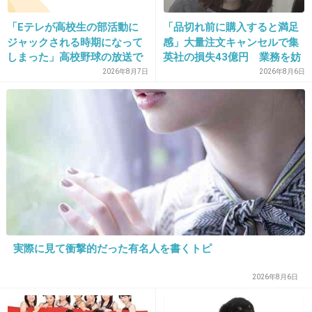
+19
-1
「Eテレが高校生の部活動に
「品切れ前に購入すると満足
ジャックされる時期になって
感」大量注文キャンセルで集
しまった」高校野球の放送で
英社の損失43億円 業務を妨
夕方の幼児番組が放送されな
害した疑いで32歳女を逮捕
2026年8月7日
2026年8月6日
26. 匿名
2018/02/08(木) 12:44:28
くなってしまうことへの不満
川端なら堂珍で見たかった
に様々な意見が集まる
+27
-3
27. 匿名
2018/02/08(木) 12:44:31
この人演技上手いから好き
+6
-6
実際に見て衝撃的だった有名人を書くトピ
2026年8月6日
28. 匿名
2018/02/08(木) 12:45:08