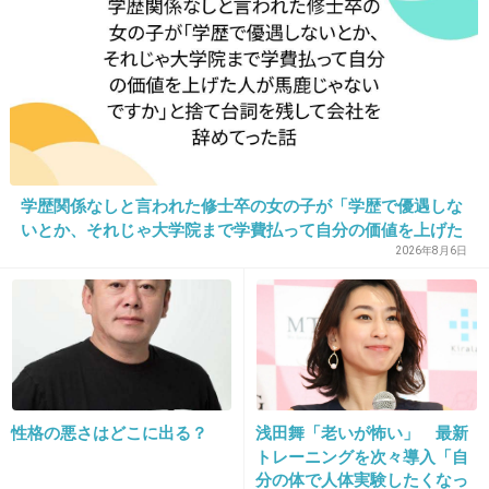
18. 匿名
2018/02/08(木) 12:39:01
ガルちゃんの恋人、玉木宏が出るんだね
+8
-5
19. 匿名
2018/02/08(木) 12:39:03
学歴関係なしと言われた修士卒の女の子が「学歴で優遇しな
鈴木おさむの監督作とか見たくないわ
いとか、それじゃ大学院まで学費払って自分の価値を上げた
人が馬鹿じゃないですか」と捨て台詞を残し会社を辞めてっ
2026年8月6日
+23
-0
た
20. 匿名
2018/02/08(木) 12:39:13
なぜにこのメンバー？
+9
-0
性格の悪さはどこに出る？
浅田舞「老いが怖い」 最新
トレーニングを次々導入「自
分の体で人体実験したくなっ