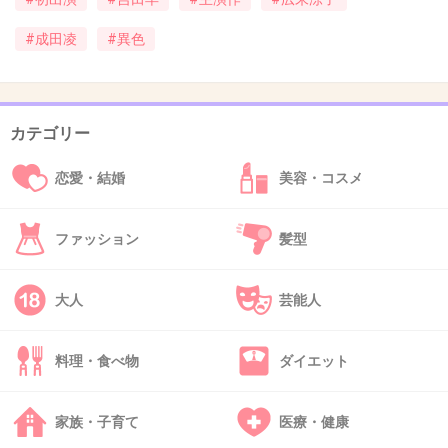
広末さん主演じゃだめなのか
#成田凌
#異色
+7
-4
カテゴリー
39. 匿名
2018/02/08(木) 13:01:32
大久保さんだけ免許証の写真みたいw
恋愛・結婚
美容・コスメ
+1
-0
ファッション
髪型
40. 匿名
2018/02/08(木) 13:15:36
大人
芸能人
成田凌って
料理・食べ物
ダイエット
JOYがすっとぼけた顔に似てる
逆にそれにしか見えない
家族・子育て
医療・健康