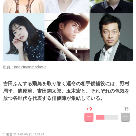
出典：img.cinematoday.jp
吉田ふんする飛鳥を取り巻く運命の相手候補役には、野村
周平、篠原篤、吉田鋼太郎、玉木宏と、それぞれの色気を
放つ各世代を代表する俳優陣が集結している。
+9
-15
2. 匿名
2018/02/08(木) 12:32:42