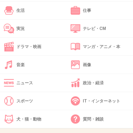
+7
-0
生活
仕事
41. 匿名
2018/02/08(木) 13:16:22
実況
テレビ・CM
ケミストリーの川畑？
ドラマ・映画
マンガ・アニメ・本
えっとーー どっちだっけ？
おうこっちか！
音楽
画像
+0
-0
ニュース
政治・経済
42. 匿名
2018/02/08(木) 13:22:52
スポーツ
IT・インターネット
音尾さんの演技好き
犬・猫・動物
質問・雑談
+5
-0