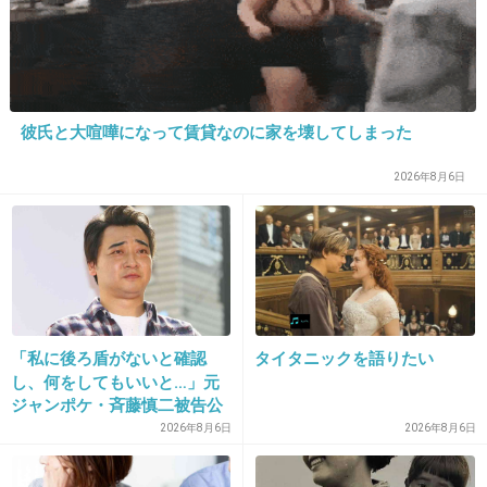
れたして家事になったりするらしいね。
+209
-6
彼氏と大喧嘩になって賃貸なのに家を壊してしまった
17. 匿名
2014/05/28(水) 12:00:42
2026年8月6日
ギネス認定されてたんだ
+22
-2
18. 匿名
2014/05/28(水) 12:01:20
「私に後ろ盾がないと確認
タイタニックを語りたい
でも、230キロダイエットするってすごいね
し、何をしてもいいと…」元
ジャンポケ・斉藤慎二被告公
判で被害者女性証言
2026年8月6日
2026年8月6日
出典：art37.photozou.jp
+217
-6