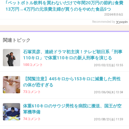
｢ペットボトル飲料を買わないだけで年間20万円の節約｣食費
13万円→4万円の元浪費主婦が買うのをやめた食品5つ
+108
-0
2026年8月6日
Recommended by
32. 匿名
2014/05/28(水) 12:11:47
関連トピック
ウリベさん、社長やってたらしい
石塚英彦、連続ドラマ初主演！テレビ朝日系「刑事
110キロ」で体重110キロの新人刑事を演じる
+76
-1
100コメント
2013/02/22(金) 13:55
【閲覧注意】445キロから153キロに減量した男性
の体が恐すぎる
33. 匿名
2014/05/28(水) 12:13:15
73コメント
2013/06/06(木) 13:04
クレーン車が浮かんでしまったwww
体重610キロのサウジ男性を病院に搬送、国王が空
+23
-1
軍機準備
74コメント
2013/08/23(金) 11:59