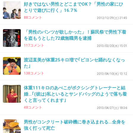
好きではない男性とどこまでOK？「男性の家にひ
34. 匿名
2014/05/28(水) 12:13:30
とりで遊びに行く」16.7％
３１さん
88コメント
2012/12/29(土) 21:45
そりゃそうでしょ・・・
「男性のパンツが欲しかった」！蘇民祭で男性下着
を盗もうとした72歳無職男を逮捕
自分で動くことすらできないんだから。
117コメント
2013/02/20(水) 15:01
私だったら絶対に無理！
渡辺直美が体重25キロ増で｢ビヨンセ踊れなくなっ
+31
-1
た｣
138コメント
2013/04/10(水) 13:12
35. 匿名
2014/05/28(水) 12:16:04
体重111キロのあべこがボクシングトレーナーと結
婚…｢(彼は)私といるとサンドバッグのようで落ち着
若くして亡くなってお気の毒だけど全然不思議
くと言ってくれます｣
ではない
48コメント
2013/04/27(土) 18:36
こんなに太ってたら体の方はもたないでしょう
男性がコンクリート破砕機に巻き込まれる…全身を
一人で動けなくなる前にやばいと思わなきゃ
強く打って死亡