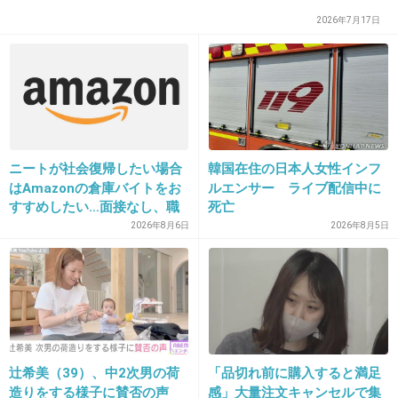
2026年7月17日
21. 匿名
2014/05/28(水) 12:02:50
ご冥福をお祈りします。
+28
-3
ニートが社会復帰したい場合
韓国在住の日本人女性インフ
22. 匿名
2014/05/28(水) 12:03:39
はAmazonの倉庫バイトをお
ルエンサー ライブ配信中に
さすがに太すぎたんだと思うけどなぁ
すすめしたい…面接なし、職
死亡
場は綺麗、ドリンクバー無料
2026年8月6日
2026年8月5日
+70
-1
→賛否両論、場所によって全
然違う「コンビニバイトの方
がマシ」との声も
23. 匿名
2014/05/28(水) 12:04:49
太っていて良い事って何一つないって事か
辻希美（39）、中2次男の荷
「品切れ前に購入すると満足
+138
-0
造りをする様子に賛否の声
感」大量注文キャンセルで集