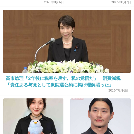
アンビリバボーでよく映る人だ
が払ってるんだと」
2026年8月6日
2026年8月7日
+167
-1
13. 匿名
2014/05/28(水) 12:00:01
どこかの臓器が悪くなっても
これだけ太ってたら手術も難しいだろうね･･･
+201
-4
高市総理「2年後に税率を戻す。私の覚悟だ」 消費減税
「責任ある与党として衆院選公約に掲げ理解賜った」
2026年8月6日
14. 匿名
2014/05/28(水) 12:00:02
さすがにベッドから降りられないくらい太った
らまずい
+328
-3