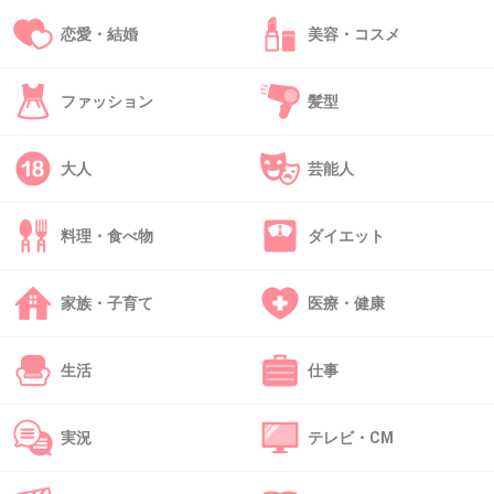
恋愛・結婚
美容・コスメ
38. 匿名
2014/05/28(水) 12:20:04
テレビで見たことあった人だったー!
ファッション
髪型
やっぱりいろいろ負担がかかっての事だったん
大人
芸能人
だろうな…
料理・食べ物
ダイエット
ご冥福をお祈りします
家族・子育て
医療・健康
+16
-3
生活
仕事
39. 匿名
2014/05/28(水) 12:24:51
実況
テレビ・CM
みんな普通に言ってるけどこの人異常なぐらい