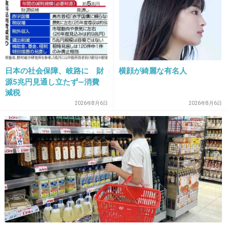
30. 匿名
2014/05/28(水) 12:11:30
こんなことになる前に、どうにかならなかった
ものか・・・
500kg超え？とか、いきなりなった訳じゃない
日本の社会保障、岐路に 財
横顔が綺麗な有名人
源5兆円見通し立たず―消費
だろうし。
減税
+78
-1
2026年8月6日
2026年8月6日
31. 匿名
2014/05/28(水) 12:11:41
以前、奥さんが一生懸命、世話をしているのを
何かの番組で見た記憶がある。
奥さん偉いなぁと思ったけど、離婚しちゃった
んだ…。
すごく大変だったのかも。