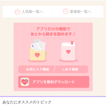
+539
-8
人気順一覧へ
新着順一覧へ
8. 匿名
2014/05/28(水) 11:57:36
ご冥福をお祈りします。
不謹慎ですが、ここまで重いと亡くなった後が
大変ですね…
+363
-3
9. 匿名
2014/05/28(水) 11:57:56
やっぱり太りすぎは危険だね(ﾟﾛﾟ;ﾉ)ﾉ
あなたにオススメのトピック
+163
-0