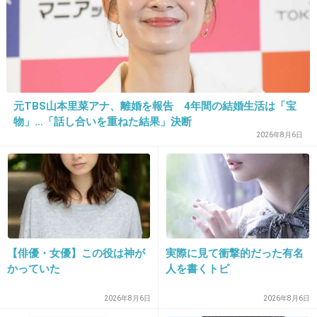
+90
-2
28. 匿名
2014/05/28(水) 12:11:05
うちの地元紙にも載ってた。
元TBS山本里菜アナ、離婚を報告 4年間の結婚生活は「宝
物」…「話し合いを重ねた結果」決断
仰天ニュースかなにかでやってた人だよね。ご
2026年8月6日
冥福をお祈りいたします。
+29
-2
29. 匿名
2014/05/28(水) 12:11:11
【俳優・女優】この役は神が
実際に見て衝撃的だった有名
意外と指は普通サイズだね。
かっていた
人を書くトピ
+39
-3
2026年8月6日
2026年8月6日