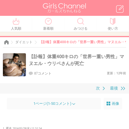
人気順
新着順
みつける
使い方
ダイエット
【訃報】体重400キロの「世界一重い男性」マヌエル・
【訃報】体重400キロの「世界一重い男性」マ
ヌエル・ウリベさんが死亡
87コメント
更新：12年前
次
最後
1ページ(1-50コメント)
画像
1. 匿名
2014/05/28(水) 11:51:54