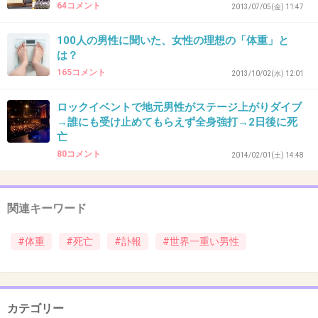
+122
-2
64コメント
2013/07/05(金) 11:47
100人の男性に聞いた、女性の理想の「体重」と
は？
36. 匿名
2014/05/28(水) 12:19:44
165コメント
2013/10/02(水) 12:01
心臓３つ位ないとダメじゃない？
ロックイベントで地元男性がステージ上がりダイブ
+34
-1
→誰にも受け止めてもらえず全身強打→2日後に死
亡
80コメント
2014/02/01(土) 14:48
37. 匿名
2014/05/28(水) 12:20:00
え？自業自得じゃないの？
関連キーワード
必要以上に食べるからでしょ。
ご飯食べれなくて死ぬ子供いっぱいいるのに。
#体重
#死亡
#訃報
#世界一重い男性
欲どうしい。
+139
-23
カテゴリー