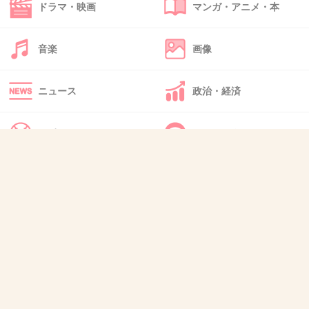
太りすぎてた
ドラマ・映画
マンガ・アニメ・本
人間じゃないレベル
亡くなったのは可哀想だけど自業自得としか思
音楽
画像
えない
普通はここまで太れないよ
ニュース
政治・経済
+158
-11
スポーツ
IT・インターネット
40. 匿名
2014/05/28(水) 12:25:14
犬・猫・動物
質問・雑談
元大関小錦の最高体重が310Kg
+49
-1
41. 匿名
2014/05/28(水) 12:25:45
棺？に入るかな…