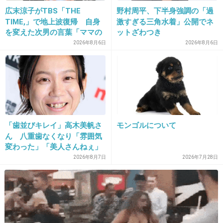
広末涼子がTBS「THE
野村周平、下半身強調の「過
TIME,」で地上波復帰 自身
激すぎる三角水着」公開でネ
を変えた次男の言葉「ママの
ットざわつき
15. 匿名
2014/05/28(水) 12:00:08
ファンの人なら、知りたいん
2026年8月6日
2026年8月6日
じゃないか」
560キロから394キロまで痩せたけどこれだけ太
ってると身体に負担かかったんだね
+200
-1
「歯並びキレイ」高木美帆さ
モンゴルについて
ん 八重歯なくなり「雰囲気
変わった」「美人さんねぇ」
「歯列矯正してるんや」
2026年8月7日
2026年7月28日
16. 匿名
2014/05/28(水) 12:00:41
ここまでの巨体を火葬したら脂肪が外にまで流