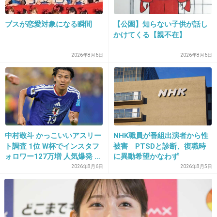
何をしても痩せられなかったウリベ氏に世界の医師たちが彼の元へ駆けつ
けるが、効果は一向に出ない。 そのような中、アメリカのバリー・シアー
ズ博士が考案しているゾーンダイエットを取り入れたところ、わずか9ヶ月
ブスが恋愛対象になる瞬間
【公園】知らない子供が話し
で180kgの減量に成功しました。
かけてくる【親不在】
+24
-1
2026年8月6日
2026年8月6日
26. 匿名
2014/05/28(水) 12:08:15
デブは食べるのにお金に困らないのが不思議で
しょうがない。
中村敬斗 かっこいいアスリー
NHK職員が番組出演者から性
+292
-3
ト調査 1位 W杯でインスタフ
被害 PTSDと診断、復職時
ォロワー127万増 人気爆発 …
に異動希望かなわず
2位 高橋藍 3位 大谷翔平
2026年8月6日
2026年8月5日
27. 匿名
2014/05/28(水) 12:09:34
400kgもあればいつ何があってもおかしくない
よ( ´△｀)