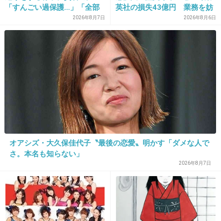
「すんごい過保護…」「全部
英社の損失43億円 業務を妨
ママが準備してくれるんだ」
害した疑いで32歳女を逮捕
2026年8月7日
2026年8月6日
24. 匿名
2014/05/28(水) 12:05:40
素朴な質問ですが、埋葬？火葬？
それにもよるかと。。
心よりご冥福をお祈りいたします。
+32
-3
オアシズ・大久保佳代子〝最後の恋愛〟明かす「ダメな人で
25. 匿名
2014/05/28(水) 12:06:41
さ。本名も知らない」
2026年8月7日
ダイエット頑張ってたのにね
世界最重量マニュエル・ウリベ氏、ゾーン
ダエットで180kgの減量成功。 - YouTube
www.youtube.com