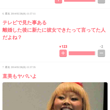
6. 匿名
2014/05/28(水) 11:57:11
テレビで見た事ある
離婚した後に新たに彼女できたって言ってた人
だよね？
+123
-2
7. 匿名
2014/05/28(水) 11:57:35
直美もヤバいよ