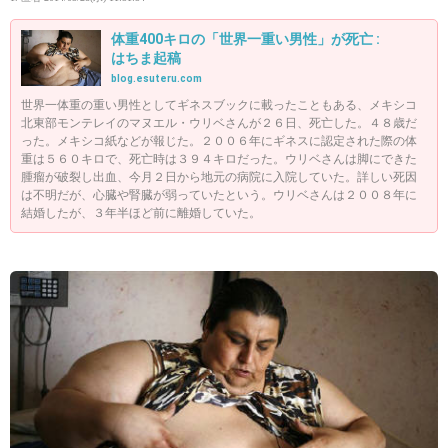
体重400キロの「世界一重い男性」が死亡 :
はちま起稿
blog.esuteru.com
世界一体重の重い男性としてギネスブックに載ったこともある、メキシコ
北東部モンテレイのマヌエル・ウリベさんが２６日、死亡した。４８歳だ
った。メキシコ紙などが報じた。２００６年にギネスに認定された際の体
重は５６０キロで、死亡時は３９４キロだった。ウリベさんは脚にできた
腫瘤が破裂し出血、今月２日から地元の病院に入院していた。詳しい死因
は不明だが、心臓や腎臓が弱っていたという。ウリベさんは２００８年に
結婚したが、３年半ほど前に離婚していた。