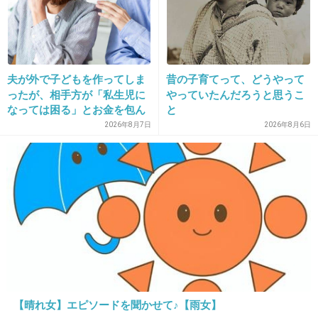
19. 匿名
2014/05/28(水) 12:02:15
太ると心臓や腎臓にかなり負担かかるらしいか
夫が外で子どもを作ってしま
昔の子育てって、どうやって
ったが、相手方が「私生児に
やっていたんだろうと思うこ
ら…
なっては困る」とお金を包ん
と
+112
-2
で頭を下げに来ても応じず、
2026年8月7日
2026年8月6日
晩年まで離婚に応じなかった
親戚の話→「一生復讐にな
る」「これ本人幸せなの？」
20. 匿名
2014/05/28(水) 12:02:21
テレビで見た！結婚式やってたと思うけど離婚
しちゃってたんだ...
ご冥福をお祈りします。
+100
-1
【晴れ女】エピソードを聞かせて♪【雨女】