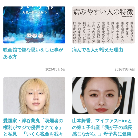
10. 匿名
2014/05/28(水) 11:58:13
最高体重597Kg 。
心臓発作で亡くなりました。
映画館で嫌な思いをした事が
病んでる人が増えた理由
+228
-3
ある方
2026年8月6日
2026年8月6日
11. 匿名
2014/05/28(水) 11:58:42
無理にダイエットしたせいかと思った
+36
-3
愛煙家・岸谷蘭丸「喫煙者の
山本舞香、マイファスHiroと
権利がマジで侵害されてる」
の第１子出産「我が子の成長
12. 匿名
2014/05/28(水) 11:59:24
と私見 「いくら税金を我々
感じながら…」母子共に健康