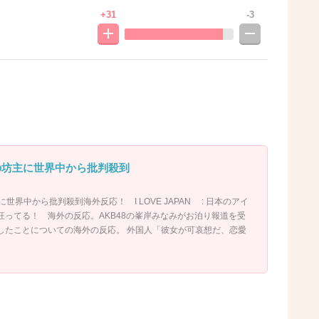
+31
-3
みの坊主に世界中から批判殺到
に世界中から批判殺到海外反応！ I LOVE JAPAN : 日本のアイ
狂ってる！ 海外の反応。AKB48の峯岸みなみがお泊り報道を受
したことについての海外の反応。 外国人「彼女が可哀想だ、恋愛