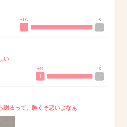
+175
-0
しい
+44
-0
ら謝るって、胸くそ悪いよなぁ。