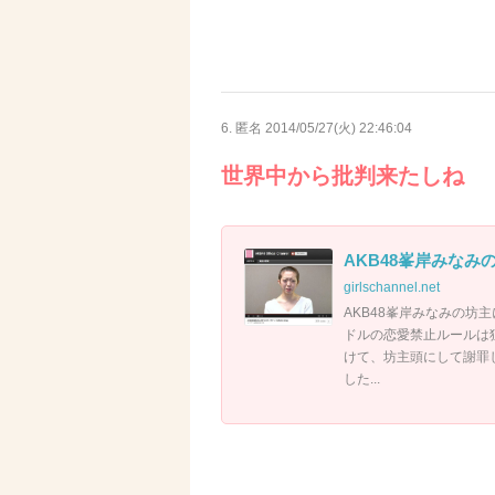
6. 匿名
2014/05/27(火) 22:46:04
世界中から批判来たしね
AKB48峯岸みな
girlschannel.net
AKB48峯岸みなみの坊主
ドルの恋愛禁止ルールは
けて、坊主頭にして謝罪
した...