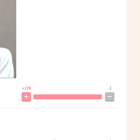
+176
-1