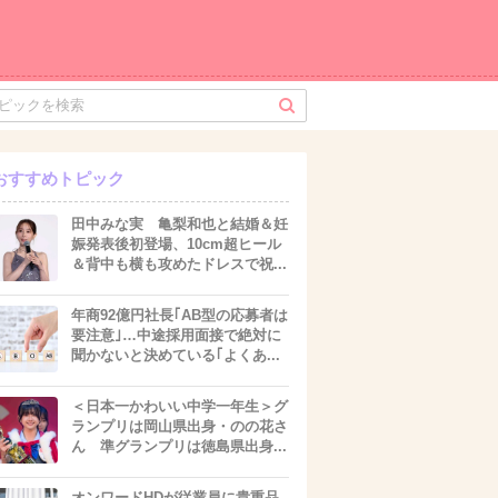
おすすめトピック
田中みな実 亀梨和也と結婚＆妊
娠発表後初登場、10cm超ヒール
＆背中も横も攻めたドレスで祝...
年商92億円社長｢AB型の応募者は
要注意｣…中途採用面接で絶対に
聞かないと決めている｢よくあ...
＜日本一かわいい中学一年生＞グ
ランプリは岡山県出身・のの花さ
ん 準グランプリは徳島県出身...
オンワードHDが従業員に貴重品