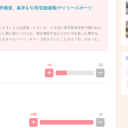
件報道、峯岸を引用/芸能速報/デイリースポーツ
１９）と入山杏奈（１８）が、２５日に岩手県滝沢市で開かれた
った男に切りつけられ、指を骨折するなどのケガを負った事件を、
Ｃもホームページ（ＨＰ）で伝えていたことが２７日、わかった。
+6
-15
+80
-0