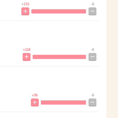
+133
-0
+118
-0
+56
-0