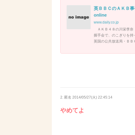
英ＢＢＣのＡＫＢ事
online
www.daily.co.jp
ＡＫＢ４８の川栄李奈（
握手会で、のこぎりを持
英国の公共放送局・ＢＢ
2. 匿名
2014/05/27(火) 22:45:14
やめてよ