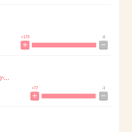
+175
-0
か…
+77
-1