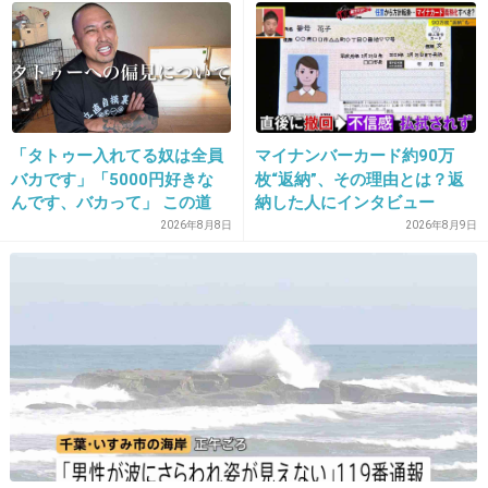
32. 匿名
2013/04/05(金) 00:40:05
普通に動物世話してるだけなのにテレビになると、色んな
ハプニングや美談の嵐になるんだよな(笑)
「タトゥー入れてる奴は全員
マイナンバーカード約90万
バカです」「5000円好きな
枚“返納”、その理由とは？返
+5
-0
んです、バカって」 この道
納した人にインタビュー
23年の彫り師YouTuberの動
2026年8月8日
2026年8月9日
画が話題
33. 匿名
2013/04/05(金) 08:08:34
一緒に麻雀打ちたいなあ＞＜
元気で何より♪
これからも長生きしてください♪
+2
-0