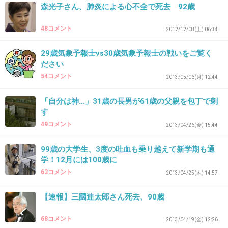
森光子さん、肺炎による心不全で死去 92歳
48コメント
41. 匿名
2013/04/05(金) 16:52:32
2012/12/08(土) 06:34
ムツゴロウさんは未だにヘビースモーカーなのかな
29歳気象予報士vs30歳気象予報士の戦いをご覧く
+0
-0
ださい
54コメント
2013/05/06(月) 12:44
「自分は神…」31歳の長男が61歳の父親を包丁で刺
42. 匿名
2013/04/05(金) 17:12:31
す
ムツゴロウさんは昔から違う世界を生きてるような
49コメント
2013/04/26(金) 15:44
不思議な人だと思ってしまう＾＾;
99歳の大学生、3度の吐血も乗り越えて新学期も通
+2
-0
学！12月には100歳に
63コメント
2013/04/25(木) 14:57
【速報】三國連太郎さん死去、90歳
43. 匿名
2013/04/05(金) 17:41:31
なんかもっと年齢いってるイメージだったｗこれからも元
68コメント
2013/04/19(金) 12:26
気に長生きして欲しいわ。