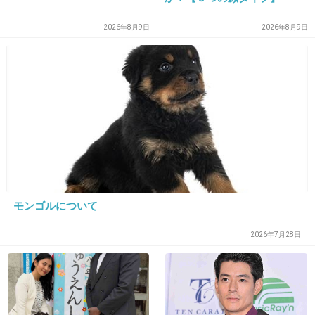
ったけど、動物暑さでハーハーしてバテてるわ色々と環境
悪くてつまんなかったな...。
2026年8月9日
2026年8月9日
案の定すぐつぶれたけど。
+8
-0
26. 匿名
2013/04/04(木) 22:02:59
元気の秘訣はない！ と きっぱり
笑ったｗ
+10
-0
モンゴルについて
2026年7月28日
27. 匿名
2013/04/04(木) 22:12:47
そもそもムツさんの健康法を見習おうなんて思
わないよｗｗ