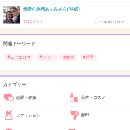
+1
-0
最新の浜崎あゆみさん(34歳)
108コメント
2013/04/15(月) 19:06
44. 匿名
2013/04/05(金) 17:43:37
元気だね～。自分の生き方貫いてるって感じ。長生きして
関連キーワード
ください。
#ムツゴロウ
#パワー
#健康
#哲学
+1
-0
カテゴリー
45. 匿名
2013/04/05(金) 17:56:04
タバコ吸うのかあ
恋愛・結婚
美容・コスメ
実は無頼派のムツゴロウさんらしいねえ
+1
-0
ファッション
髪型