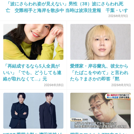
「波にさらわれ姿が見えない」男性（38）波にさらわれ死
34. 匿名
2013/04/05(金) 09:13:37
亡 交際相手と海岸を散歩中 当時は波浪注意報 千葉・いす
み市
昔はなんとも思わなかったけど 今は特に食事時 べろべろ動
2026年8月9日
物を可愛がる姿は苦手…
弟の借金断った性格の悪いやつとかって一回週刊誌に暴露
されてた ムツゴロウんちはこのじいさんのおかげでTVの放
映料でうはうはなファミリー企業だったから
孫もふてぶてしかったな
+4
-0
「再結成するなら5人全員が
愛煙家・岸谷蘭丸、彼女から
いい」「でも、どうしても連
「たばこをやめて」と言われ
絡が取れなくて…」元
たら？まさかの即答「黙
ZONE・MIZUHO（38）が明
れ！」
2026年8月8日
2026年8月9日
35. 匿名
2013/04/05(金) 10:43:02
かす「19年ぶりに芸能界復
帰」した本当の理由
抗がん剤拒否は賛否両論だと思うけど一理あると思う。
+4
-0