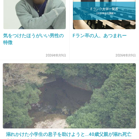
一年前
安ＮＡＶＩ～ムツゴロウとゆかいな動物図
鑑 - YouTube
www.youtube.com
気をつけたほうがいい男性の
Fラン卒の人、あつまれー
特徴
+0
-0
2026年8月9日
2026年8月9日
22. 匿名
2013/04/04(木) 21:04:40
この人麻雀もすごい強いんだよね
プロの中でもトップレベルらしい...!
+13
-1
溺れかけた小学生の息子を助けようと…40歳父親が溺れ死亡
23. 匿名
2013/04/04(木) 21:04:51