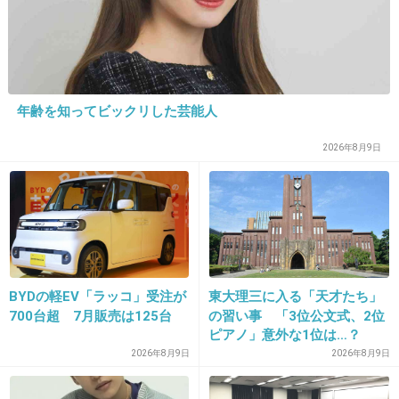
19. 匿名
2013/04/04(木) 21:02:32
ムツゴロウさん、東大卒なんだね
年齢を知ってビックリした芸能人
+34
-0
2026年8月9日
20. 匿名
2013/04/04(木) 21:03:29
さかなくんは魚食べるけど、ムツゴロウさんは牛肉とか豚
肉とか
食べるんですかね。普段の食事がきになるｗ
BYDの軽EV「ラッコ」受注が
東大理三に入る「天才たち」
+2
-3
700台超 7月販売は125台
の習い事 「3位公文式、2位
ピアノ」意外な1位は…？
「3つぐらいの習い事は当た
2026年8月9日
2026年8月9日
り前、4つ以上の家庭も多
21. 匿名
2013/04/04(木) 21:04:04
数」