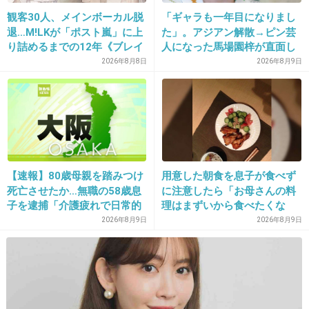
+31
-0
観客30人、メインボーカル脱
「ギャラも一年目になりまし
退…M!LKが「ポスト嵐」に上
た」。アジアン解散→ピン芸
り詰めるまでの12年《ブレイ
人になった馬場園梓が直面し
17. 匿名
2013/04/04(木) 21:02:22
ク秘話》
た現実、そして携える芸人と
2026年8月8日
2026年8月9日
しての矜持
どうしてもこの漫画思い出すｗｗ
出典：blog-imgs-53.fc2.com
+31
-1
【速報】80歳母親を踏みつけ
用意した朝食を息子が食べず
死亡させたか…無職の58歳息
に注意したら「お母さんの料
子を逮捕「介護疲れで日常的
理はまずいから食べたくな
に暴行」肋骨８本折れ体には
い」と…「まずいなら食べな
2026年8月9日
2026年8月9日
18. 匿名
2013/04/04(木) 21:02:27
多数の痕 大阪・岬町
くていい。今後は自分で食事
を用意しなさい。お金は渡
この人がやってた事って
す」と言った話が議論に
テレビ局とのコラボと自己満の動物虐待行為だよ。
+11
-15