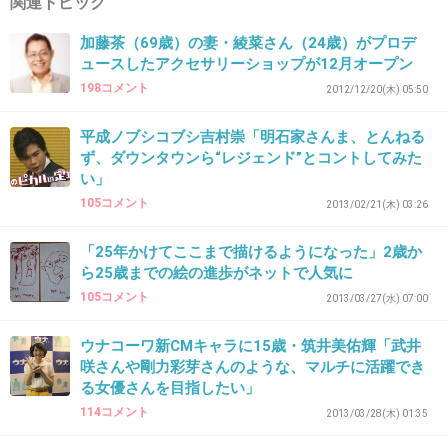
関連トピック
39. 匿名
2013/04/05(金) 15:53:56
加藤茶（69歳）の妻・綾菜さん（24歳）がプロデ
ュースしたアクセサリーショップが12月オープン
元気の秘訣とか長寿の秘訣とか言うけどさ。
実際長生きで元気な人に話を聞くと「そんなものはない」
198コメント
2012/12/20(木) 05:50
って言うもんね。
近所にそういうおばあちゃんが住んでて一度TVの取材を受
平成ノブシコブシ吉村崇「明石家さんま、とんねる
ず、ダウンタウンら“レジェンド”とコントしてみた
けたことがあるんだけど、秘訣なんか無いって言ってるの
い」
に「秘訣は○○です、って言ってください」とお願いされて
105コメント
2013/02/21(木) 03:26
渋々その通りにしたらしい。
+1
-0
「25年かけてここまで描けるようになった」2歳か
ら25歳までの絵の進歩がネットで人気に
105コメント
2013/03/27(水) 07:00
40. 匿名
2013/04/05(金) 16:33:17
ウナコーワ新CMキャラに15歳・筑井美佑輝「武井
ムツゴロウ王国全然テレビでやらなくなっちゃったね
咲さんや剛力彩芽さんのような、マルチに活躍でき
昔は毎年やってたのに
る女優さんを目指したい」
114コメント
2013/03/28(木) 01:35
+2
-0