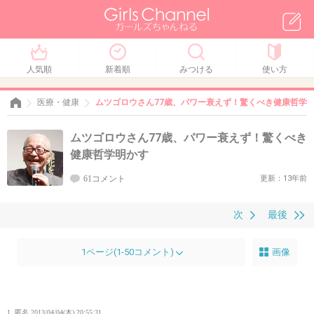
人気順
新着順
みつける
使い方
医療・健康
ムツゴロウさん77歳、パワー衰えず！驚くべき健康哲学
ムツゴロウさん77歳、パワー衰えず！驚くべき
健康哲学明かす
61コメント
更新：13年前
次
最後
1ページ(1-50コメント)
画像
1. 匿名
2013/04/04(木) 20:55:31