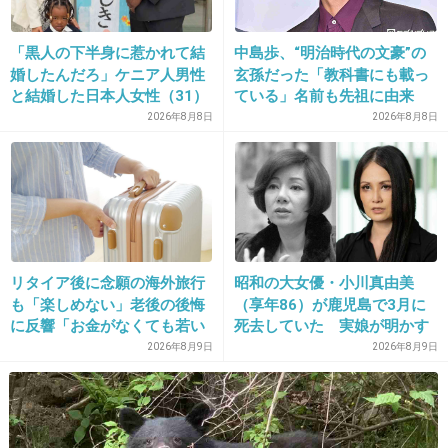
誰もマネできない人生を送ることがムツゴロウ
がムツゴロウたりえる所以。
「黒人の下半身に惹かれて結
中島歩、“明治時代の文豪”の
婚したんだろ」ケニア人男性
玄孫だった「教科書にも載っ
と結婚した日本人女性（31）
ている」名前も先祖に由来
+10
-0
に“誹謗中傷”殺到…本人が語
2026年8月8日
2026年8月8日
る、日本で感じる“外国人差
別”のリアル
28. 匿名
2013/04/04(木) 22:17:36
ムツゴロウさんは色んな動物と触れ合ってるか
ら
リタイア後に念願の海外旅行
昭和の大女優・小川真由美
免疫力も人一倍強いんだろうね
も「楽しめない」老後の後悔
（享年86）が鹿児島で3月に
に反響「お金がなくても若い
死去していた 実娘が明かす
+10
-0
うちに？」50代以上の切実な
「毒母」の素顔と空白の晩年
2026年8月9日
2026年8月9日
声
29. 匿名
2013/04/04(木) 23:40:02