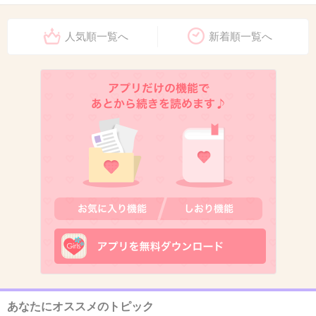
人気順一覧へ
新着順一覧へ
12. 匿名
2013/04/04(木) 20:59:56
ライオンに指食い千切られてるんだっけ?
TVで放送もしたみたいだし。今じゃ流せないん
だろうなー
+16
-0
13. 匿名
2013/04/04(木) 21:00:12
この調子で１００位まで長生きしてほしい
+14
-1
あなたにオススメのトピック