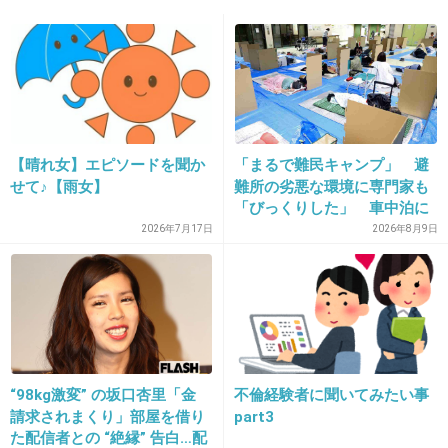
14. 匿名
2013/04/04(木) 21:00:44
こんなに個性的な人っていないよなって思う。
漫画とかに出てくるキャラクターみたいな人で
すよね
+14
-0
【晴れ女】エピソードを聞か
「まるで難民キャンプ」 避
せて♪【雨女】
難所の劣悪な環境に専門家も
「びっくりした」 車中泊に
15. 匿名
2013/04/04(木) 21:01:19
もリスクが 「熱したフライ
2026年7月17日
2026年8月9日
パンに飛び込むようなもの」
「栄養があるサプリとか食べもの、処方箋なん
て大嫌い。体にいい食物はおいしいんですか？
それよりも世の中には興味がつきないものがた
くさんある。知らないことに近づいていくと、
いつしか若返っていますね」
“98kg激変” の坂口杏里「金
不倫経験者に聞いてみたい事
＞
請求されまくり」部屋を借り
part3
た配信者との “絶縁” 告白…配