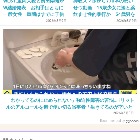
WEST.重岡大毅と濱田崇裕が
押収スマホから770本のわい
36. 匿名
2013/04/05(金) 14:10:03
W結婚発表 お相手はともに
せつ動画 15歳少女に酒と薬
チャトラン、何匹も死んでまっせ！
一般女性 重岡はすでに子供
飲ませ性的暴行か 54歳男を
も「尊い」
再逮捕 「薬もありますよ」
+3
-0
2026年8月9日
2026年8月9日
とSNSで誘い出し
37. 匿名
2013/04/05(金) 14:54:18
病院は推奨してるのに医者の言うことは聞かないんだね。
なんか矛盾してるｗ
+4
-0
「わかってるのに止められない」強迫性障害の苦悩…1リット
38. 匿名
2013/04/05(金) 15:02:27
ルのアルコールを週で使い切る当事者「生きてるのが辛いと
『チャトランの復讐』
思うこともある」
2026年8月9日
Recommended by
+3
-0