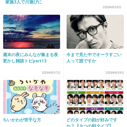
家族3人で川遊びに
2026年8月9日
17 浦安鉄筋家族だーｗ おもしろいよねｗｗ
+15
-1
24. 匿名
2013/04/04(木) 21:36:43
自分が小さい頃からおじいちゃんだったイメー
週末の夜にみんなが集まる夜
今まで見た中でオーラすごい
更かし雑談トピpart13
人って誰ですか
ジだったけど、意外とその頃は若かったんだ。
笑顔が可愛くてうちのじいちゃんに似てて憎め
2026年8月7日
2026年8月9日
ない。幸せに長生きしてほしい。
+14
-1
25. 匿名
2013/04/04(木) 21:50:47
ちいかわが苦手な方
どのタイプの顔が好みです
昔、日野だかどっかにムツゴロウ王国作ったよね。夏に行
か？【９つの顔タイプ】