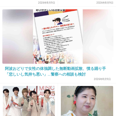
信者側は「逃げられた」荷物
2026年8月9日
2026年8月9日
凄い。流石
放置に怒り心頭
+22
-1
阿波おどりで女性の体強調した無断動画拡散、憤る踊り手
16. 匿名
2013/04/04(木) 21:01:47
「悲しいし気持ち悪い」…警察への相談も検討
2026年8月9日
名言
出典：articleimage.nicoblomaga.jp