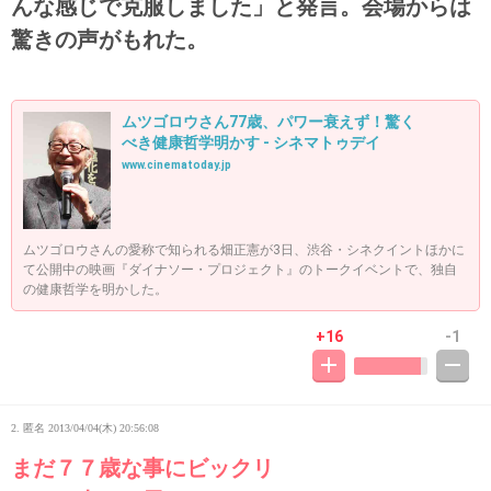
んな感じで克服しました」と発言。会場からは
驚きの声がもれた。
ムツゴロウさん77歳、パワー衰えず！驚く
べき健康哲学明かす - シネマトゥデイ
www.cinematoday.jp
ムツゴロウさんの愛称で知られる畑正憲が3日、渋谷・シネクイントほかに
て公開中の映画『ダイナソー・プロジェクト』のトークイベントで、独自
の健康哲学を明かした。
+16
-1
2. 匿名
2013/04/04(木) 20:56:08
まだ７７歳な事にビックリ