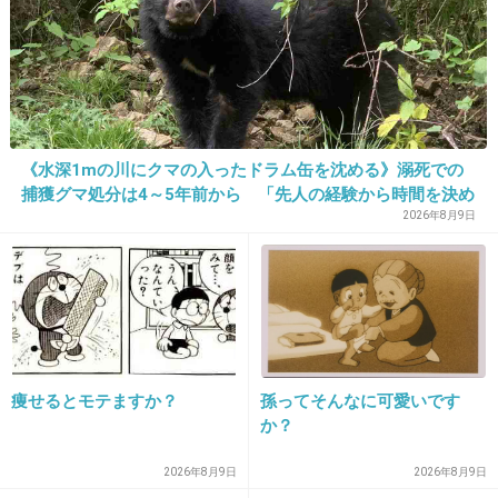
プライベートでムツゴロウさん見たけど、テレビのイメー
ジと違ってセレブのオーラのあるギラギラしたお爺様だっ
た
+7
-0
《水深1mの川にクマの入ったドラム缶を沈める》溺死での
捕獲グマ処分は4～5年前から 「先人の経験から時間を決め
ていた」「溺死だけがフォーカスされ困惑」と町の担当者
30. 匿名
2013/04/05(金) 00:03:35
2026年8月9日
元気でなによりー
+6
-0
31. 匿名
2013/04/05(金) 00:21:00
痩せるとモテますか？
孫ってそんなに可愛いです
25さん、あきるの市です。日野ではありません。
か？
+5
-0
2026年8月9日
2026年8月9日