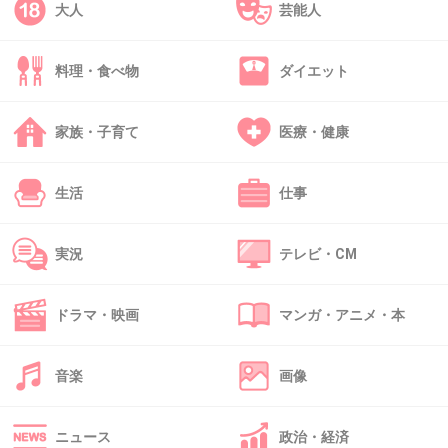
大人
芸能人
46. 匿名
2013/04/05(金) 17:59:50
ムツゴロウさんって意外と若かったんだねｗ
料理・食べ物
ダイエット
むかしから同じくらいの年齢にみえるわｗ
+2
-0
家族・子育て
医療・健康
生活
仕事
47. 匿名
2013/04/05(金) 18:28:12
なんかず～っと昔からじぃちゃんだよね
３０年以上前から今と変わらないｗ
実況
テレビ・CM
+2
-0
ドラマ・映画
マンガ・アニメ・本
48. 匿名
2013/04/05(金) 18:28:31
音楽
画像
ムツゴロウさんっていくつになっても元気ですよね。
+0
-0
ニュース
政治・経済