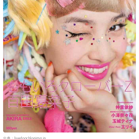
出典：livedoor.blogimg.jp