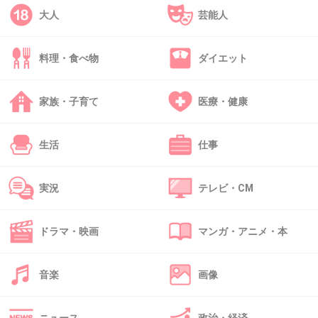
+103
-17
大人
芸能人
料理・食べ物
ダイエット
39. 匿名
2013/04/02(火) 22:54:39
きゃりーぱみゅぱみゅを汚さないで～！
家族・子育て
医療・健康
+25
-93
生活
仕事
40. 匿名
2013/04/02(火) 22:57:05
実況
テレビ・CM
モモクロっていっつも他の関係のない芸能人を巻き込んで騒いでるイメージ…
迷惑だろうね、みんな
+27
-75
ドラマ・映画
マンガ・アニメ・本
音楽
画像
41. 匿名
2013/04/02(火) 22:59:00
モモクロうざっ！！！