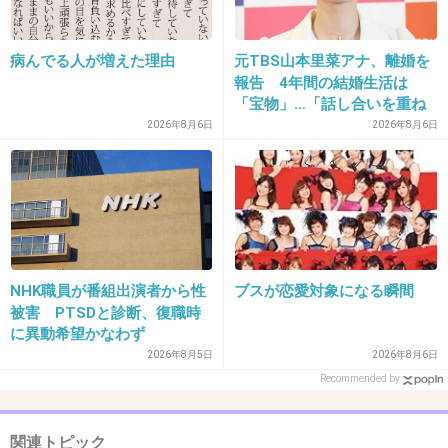
病んでる人が増えた理由
元TBS山本里菜アナ、離婚を
30. 匿名
2013/04/02(火) 22:23:36
報告 4年間の結婚生活は
週刊誌に載ってた高校生活満喫中の赤はかわい
「宝物」…「話し合いを重ね
た結果」決断
2026年8月6日
2026年8月6日
かったのに
出典：momoclogazou.com
出典：livedoor.blogimg.jp
NHK職員が番組出演者から性
ブスが恋愛対象になる瞬間
被害 PTSDと診断、復職時
に異動希望かなわず
2026年8月5日
2026年8月6日
+183
-11
Recommended by
関連トピック
31. 匿名
2013/04/02(火) 22:27:28