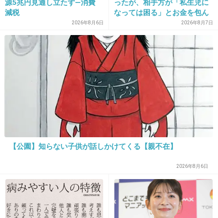
源5兆円見通し立たず―消費
ったが、相手方が「私生児に
可愛くない
減税
なっては困る」とお金を包ん
+49
-77
で頭を下げに来ても応じず、
2026年8月6日
2026年8月7日
晩年まで離婚に応じなかった
親戚の話→「一生復讐にな
る」「これ本人幸せなの？」
28. 匿名
2013/04/02(火) 22:22:38
すっぴんもメイク後もきゃりーちゃんに勝てない件
+53
-98
29. 匿名
2013/04/02(火) 22:23:10
赤はこういう金髪もメイクも似合ってないと思
【公園】知らない子供が話しかけてくる【親不在】
う
2026年8月6日
なんでこれでOKが出たのか不思議なくらい…
みたいな方が断然魅力生かせてる！
>>25
+56
-7