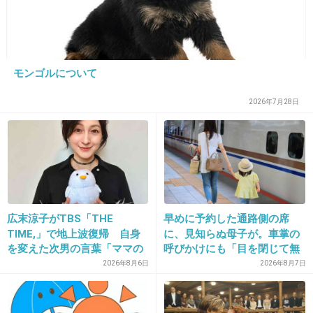
きゃりーみたいな丸目丸顔じゃないとねー
赤は顔立ちだけなら大人顔だから似合わないわ
+120
-12
モンゴルについて
2026年7月28日
11. 匿名
2013/04/02(火) 22:16:37
なんだろ？
オカマさんみたいに見えない？
+41
-17
広末涼子がTBS「THE
早めに予約した通路側の席
TIME,」で地上波復帰 自身
に、見知らぬ母子が。車掌の
12. 匿名
2013/04/02(火) 22:16:42
を変えた次男の言葉「ママの
呼びかけにも「目を閉じて無
眉毛！
ファンの人なら、知りたいん
視」して居座られました。無
2026年8月6日
2026年8月7日
じゃないか」
理やり奪われた席は、結局“や
+74
-7
ったもん勝ち”になってしまう
のでしょうか？