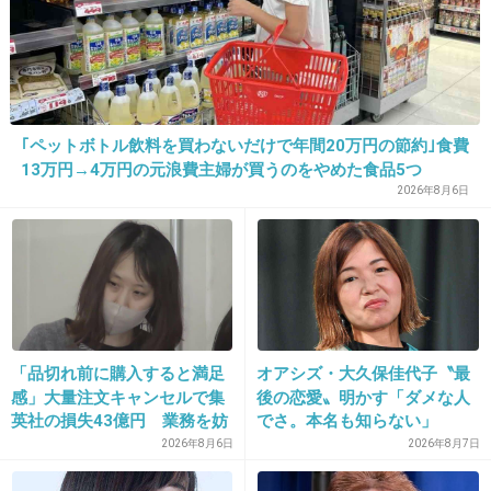
20. 匿名
2013/04/02(火) 22:19:47
>>18
お似合いですねｗ
｢ペットボトル飲料を買わないだけで年間20万円の節約｣食費
+77
-11
13万円→4万円の元浪費主婦が買うのをやめた食品5つ
2026年8月6日
21. 匿名
2013/04/02(火) 22:19:53
黒々しい眉毛が悪目立ち…
+70
-9
「品切れ前に購入すると満足
オアシズ・大久保佳代子〝最
感」大量注文キャンセルで集
後の恋愛〟明かす「ダメな人
英社の損失43億円 業務を妨
でさ。本名も知らない」
22. 匿名
2013/04/02(火) 22:20:17
害した疑いで32歳女を逮捕
2026年8月6日
2026年8月7日
顔が面長だから似合わない