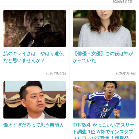
2026年8月7日
15. 匿名
2013/04/02(火) 22:17:09
歯きたなっ
+42
-49
肌のキレイさは、やはり遺伝
【俳優・女優】この役は神が
だと思いませんか？
かっていた
2026年8月7日
2026年8月6日
16. 匿名
2013/04/02(火) 22:17:55
ニューハーフ？
+21
-33
働きすぎだろって思う芸能人
中村敬斗 かっこいいアスリー
ト調査 1位 W杯でインスタフ
ォロワー127万増 人気爆発 …