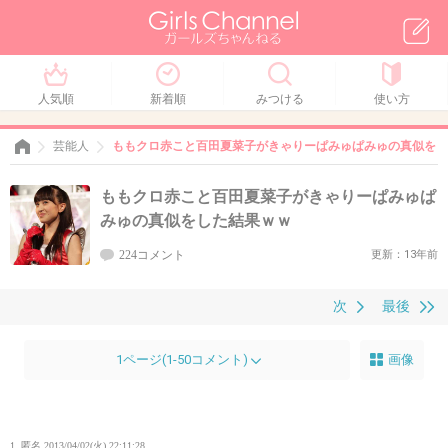
人気順
新着順
みつける
使い方
芸能人
ももクロ赤こと百田夏菜子がきゃりーぱみゅぱみゅの真似をし
ももクロ赤こと百田夏菜子がきゃりーぱみゅぱ
みゅの真似をした結果ｗｗ
224コメント
更新：13年前
次
最後
1ページ(1-50コメント)
画像
1. 匿名
2013/04/02(火) 22:11:28