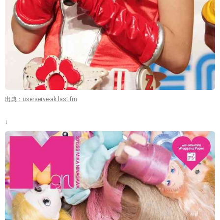
出典：userserve-ak.last.fm
↓