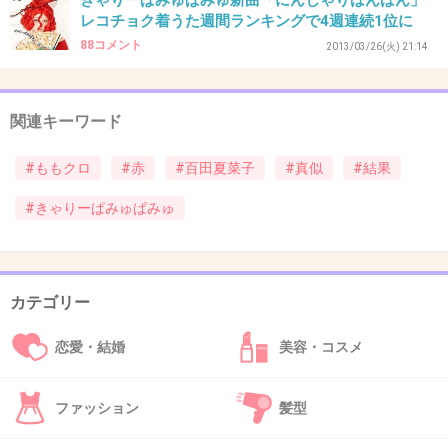
きゃりーぱみゅぱみゅ新曲「にんじゃりばんばん」
全然かわいくないじゃん
レコチョク着うた週間ランキングで4週連続1位に
もとの顔はもっと酷い…モザイクレベル
88コメント
2013/03/26(火) 21:14
+31
-95
関連キーワード
37. 匿名
2013/04/02(火) 22:53:07
#ももクロ
#赤
#百田夏菜子
#真似
#結果
モモクロの中で一番いいと言われてるのがこの人なの？普通の顔じゃん、すっ
ぴんはむしろブス。
#きゃりーぱみゅぱみゅ
今日トピがたってた、ハロプロ研修生の佐々木ってこのほうが何倍も可愛い。
+25
-109
カテゴリー
38. 匿名
2013/04/02(火) 22:54:25
恋愛・結婚
美容・コスメ
36
これでモザイクレベルだったら、出てる人ほと
ファッション
髪型
んどモザイクだらけになっちゃうね(笑)