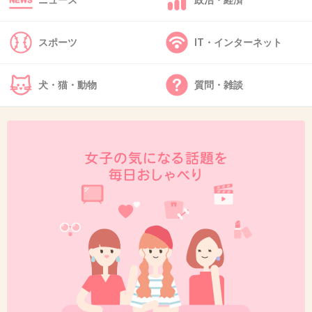
ニュース
政治・経済
Mステにしろ物まねにしろふざけるのもいい加減にしたらって感じ。
+34
-106
スポーツ
IT・インターネット
犬・猫・動物
質問・雑談
42. 匿名
2013/04/02(火) 23:00:21
不細工過ぎでしょ！
きゃりーぱみゅぱみゅをバカにしてるの？
+28
-118
43. 匿名
2013/04/02(火) 23:01:49
そんなことしてる暇があったら歌練習したほうがいいんじゃないでしょう
か…？
+26
-90