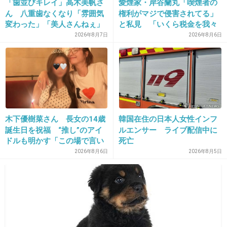
「歯並びキレイ」高木美帆さ
愛煙家・岸谷蘭丸「喫煙者の
+56
-6
ん 八重歯なくなり「雰囲気
権利がマジで侵害されてる」
変わった」「美人さんねぇ」
と私見 「いくら税金を我々
「歯列矯正してるんや」
が払ってるんだと」
2026年8月7日
2026年8月6日
9. 匿名
2013/04/02(火) 22:16:02
すっぴんとのギャップがひどいｗ
出典：livedoor.blogimg.jp
木下優樹菜さん 長女の14歳
韓国在住の日本人女性インフ
誕生日を祝福 “推し”のアイ
ルエンサー ライブ配信中に
出典：livedoor.blogimg.jp
ドルも明かす「この場で言い
死亡
ますね」
2026年8月6日
2026年8月5日
+47
-148
10. 匿名
2013/04/02(火) 22:16:06