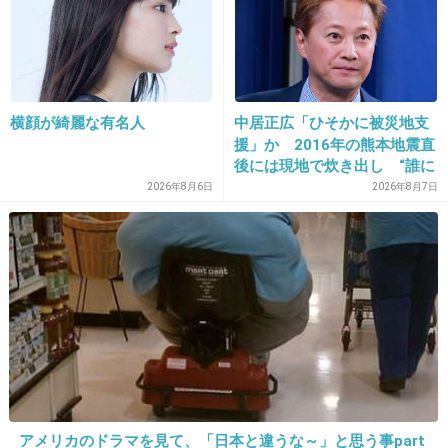
金髪に黒眉毛も変
+50
-10
横顔が綺麗な有名人
中居正広「ひそかに被災地支
23. 匿名
2013/04/02(火) 22:20:33
援」か 2016年の熊本地震直
この子、ももクロで唯一かわいらしいと思って
後には現地で炊き出し “誰に
も知られなくて良い”と、むし
たけど、素っぴん見ると可愛くないね。
2026年8月6日
2026年8月7日
ろ強まる福祉活動への思い
+76
-27
24. 匿名
2013/04/02(火) 22:21:19
Mステの生歌ひどかった
+47
-30
アメリカのドラマを見て、「日本と違うな～」と思う事part