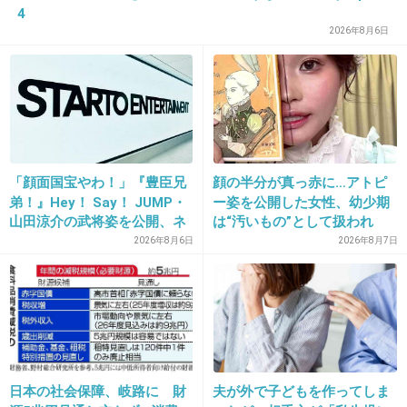
4
25. 匿名
2013/04/02(火) 22:21:31
2026年8月6日
これくらいにしといたらいいのに
出典：p.twpl.jp
+237
-6
「顔面国宝やわ！」『豊臣兄
顔の半分が真っ赤に…アトピ
弟！』Hey！ Say！ JUMP・
ー姿を公開した女性、幼少期
山田涼介の武将姿を公開、ネ
は“汚いもの”として扱われ
ット歓喜「ビジュ良すぎん」
「人に触れる行為に罪悪感を
2026年8月6日
2026年8月7日
26. 匿名
2013/04/02(火) 22:21:36
「こんな美しい秀次は初め
持っていた」
ブスイ
て」
+41
-75
27. 匿名
2013/04/02(火) 22:22:34
日本の社会保障、岐路に 財
夫が外で子どもを作ってしま