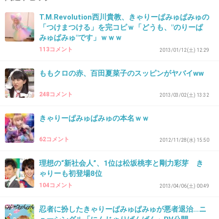
似合ってない！
T.M.Revolution西川貴教、きゃりーぱみゅぱみゅの
「つけまつける」を完コピｗ「どうも、"のりーぱ
どうでもいいけど、
みゅぱみゅ"です」ｗｗｗ
まゆマスカラしてほしかったな笑
113コメント
2013/01/12(土) 12:29
+59
-7
ももクロの赤、百田夏菜子のスッピンがヤバイww
248コメント
2013/03/02(土) 13:32
32. 匿名
2013/04/02(火) 22:29:57
きゃりーぱみゅぱみゅの本名ｗｗ
こんな表紙だと980円も出すきになれない。
+35
-15
62コメント
2012/11/28(水) 15:50
理想の“新社会人”、1位は松坂桃李と剛力彩芽 き
ゃりーも初登場8位
33. 匿名
2013/04/02(火) 22:32:25
104コメント
2013/04/06(土) 00:49
>30の赤かわいすぎワロタ
忍者に扮したきゃりーぱみゅぱみゅが悪者退治…ニ
絶対モテモテだっただろうねこの子！