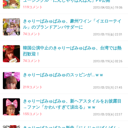
ューシングル「にんじゃりばんばん」PV公開
119コメント
2013/04/02(火) 19:06
+181
-18
きゃりーぱみゅぱみゅ、豪州ワイン「イエローテイ
ル」のブランドアンバサダーに
74コメント
2013/03/15(金) 22:01
34. 匿名
2013/04/02(火) 22:35:26
無理。
韓国公演中止のきゃりーぱみゅぱみゅ、台湾では熱
烈歓迎！
+27
-45
74コメント
2013/03/19(火) 02:26
きゃりーぱみゅぱみゅのスッピンが…ｗｗ
35. 匿名
2013/04/02(火) 22:38:56
219コメント
2013/03/25(月) 21:45
平子理沙かと思った
+23
-39
きゃりーぱみゅぱみゅ、新ヘアスタイルをお披露目
→ファン「かわいすぎて涙出る」ｗｗ
155コメント
2013/03/20(水) 22:37
36. 匿名
2013/04/02(火) 22:49:17