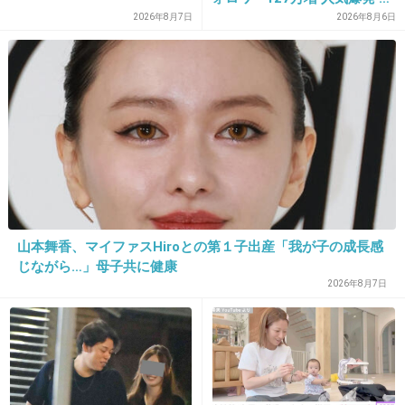
2位 高橋藍 3位 大谷翔平
2026年8月7日
2026年8月6日
17. 匿名
2013/04/02(火) 22:18:55
＞＞９
これスッピン？疲れてるのかな…
+34
-6
18. 匿名
2013/04/02(火) 22:18:57
一方、西川貴教(42)は
山本舞香、マイファスHiroとの第１子出産「我が子の成長感
じながら…」母子共に健康
出典：livedoor.blogimg.jp
2026年8月7日
出典：livedoor.blogimg.jp