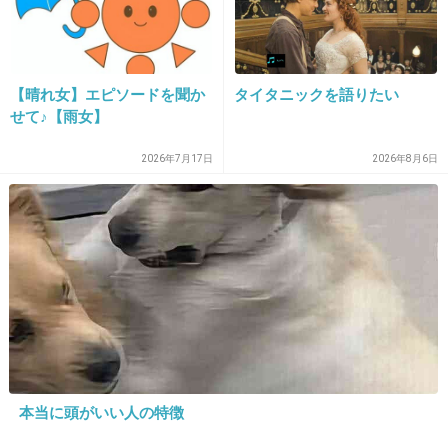
13. 匿名
2013/04/02(火) 22:17:04
>>9
【晴れ女】エピソードを聞か
タイタニックを語りたい
せて♪【雨女】
あら
2026年7月17日
2026年8月6日
けっこうさかなクン顔なのね
+42
-18
14. 匿名
2013/04/02(火) 22:17:08
AKBみたいな独特なブスよりももクロのほうが
クラスに居そうな顔してる
+103
-18
本当に頭がいい人の特徴