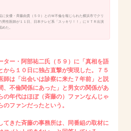
誌に女優・斉藤由貴（５０）とのＷ不倫を報じられた横浜市でクリ
の男性医師が１１日、日本テレビ系「スッキリ！！」にＶＴＲ出演
認めた。
ーター・阿部祐二氏（５９）に「真相を語
とから１０日に独占直撃が実現した。７５
医師は「出会いは診察に来た７年前」と説
間、不倫関係にあった」と男女の関係があ
らの年代はほぼ（斉藤の）ファンなんじゃ
らのファンだったという。
してきた斉藤の事務所は、同番組の取材に