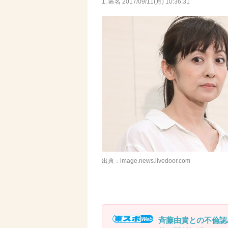
1. 匿名
2017/09/11(月) 10:36:31
出典：image.news.livedoor.com
斉藤由貴との不倫認