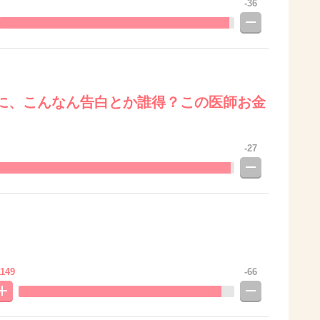
-36
に、こんなん告白とか誰得？この医師お金
-27
149
-66