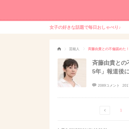
女子の好きな話題で毎日おしゃべり♪
芸能人
斉藤由貴との不倫認めた！
斉藤由貴との
5年」報道後
2089コメント
201
1