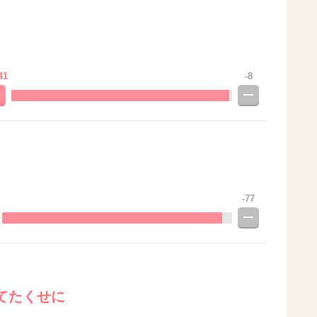
41
-8
-77
てたくせに