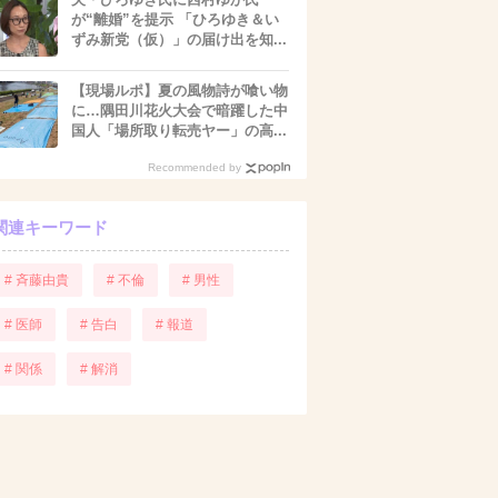
が“離婚”を提示 「ひろゆき＆い
ずみ新党（仮）」の届け出を知...
【現場ルポ】夏の風物詩が喰い物
に…隅田川花火大会で暗躍した中
国人「場所取り転売ヤー」の高...
Recommended by
関連キーワード
# 斉藤由貴
# 不倫
# 男性
# 医師
# 告白
# 報道
# 関係
# 解消