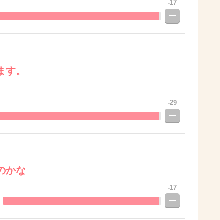
-17
ます。
-29
のかな
2
-17