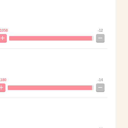
1058
-12
1180
-14