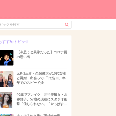
おすすめトピック
【今思うと異常だった】コロナ禍
の思い出
元K-1王者・久保優太が10代女性
と再婚 出会って6日で告白、半
年でのスピード婚
40歳でブレイク 元祖美魔女・水
谷雅子、57歳の現在にスタジオ衝
撃「信じられない」「やっぱす...
夫・ひろゆき氏に西村ゆか氏