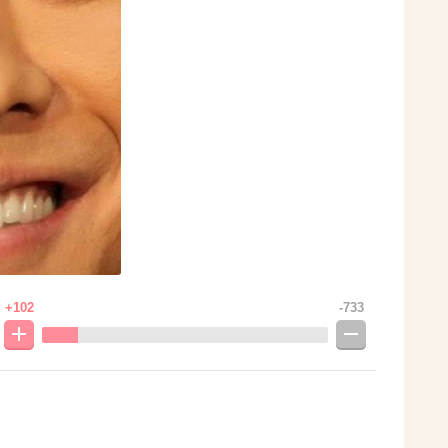
+102
-733