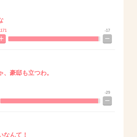
な
1171
-17
ゃ、豪邸も立つわ。
。
-29
いなんて！