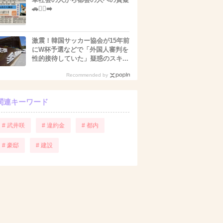
🚗🏃‍♀️‍➡️
激震！韓国サッカー協会が15年前
にW杯予選などで「外国人審判を
性的接待していた」疑惑のスキ...
Recommended by
関連キーワード
# 武井咲
# 違約金
# 都内
# 豪邸
# 建設