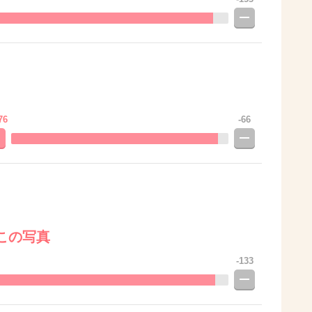
76
-66
この写真
-133