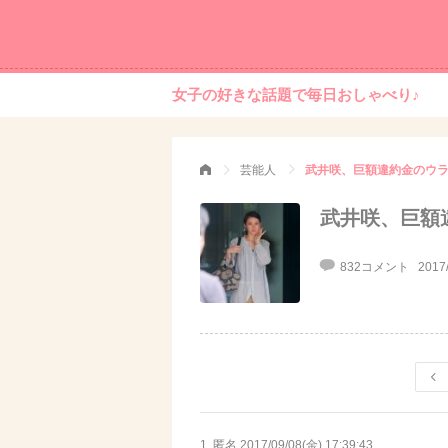
女子の好きな話題で毎日おしゃべり♪
芸能人
武井咲、巨額違約金のウ
武井咲、巨額
832コメント
2017
1. 匿名
2017/09/08(金) 17:39:43