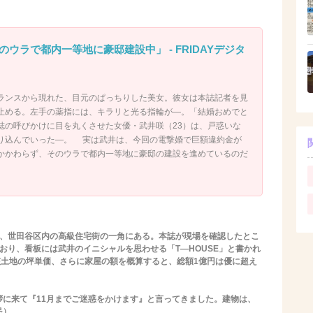
ウラで都内一等地に豪邸建設中」 - FRIDAYデジタ
ランスから現れた、目元のぱっちりした美女。彼女は本誌記者を見
止める。左手の薬指には、キラリと光る指輪が―。「結婚おめでと
誌の呼びかけに目を丸くさせた女優・武井咲（23）は、戸惑いな
り込んでいった―。 実は武井は、今回の電撃婚で巨額違約金が
かかわらず、そのウラで都内一等地に豪邸の建設を進めているのだ
、世田谷区内の高級住宅街の一角にある。本誌が現場を確認したとこ
おり、看板には武井のイニシャルを思わせる「T―HOUSE」と書かれ
該土地の坪単価、さらに家屋の額を概算すると、総額1億円は優に超え
に来て『11月までご迷惑をかけます』と言ってきました。建物は、
民）