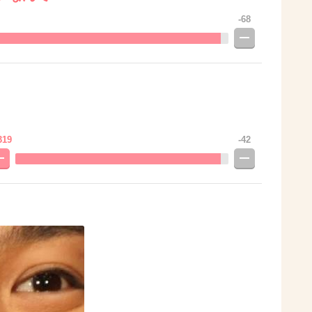
-68
319
-42