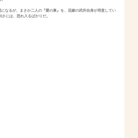
になるが、まさか二人の『愛の巣』を、花嫁の武井自身が用意してい
到さには、恐れ入るばかりだ。