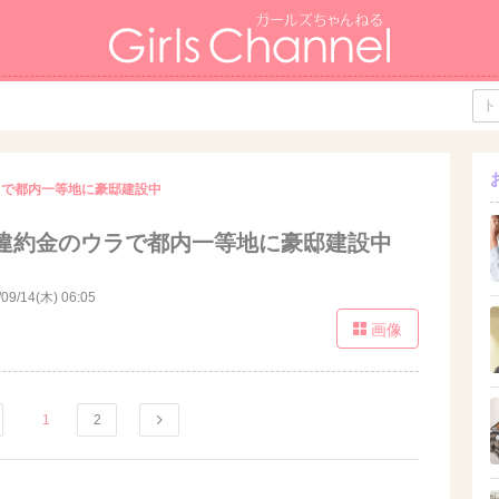
ラで都内一等地に豪邸建設中
違約金のウラで都内一等地に豪邸建設中
/09/14(木) 06:05
画像
1
2