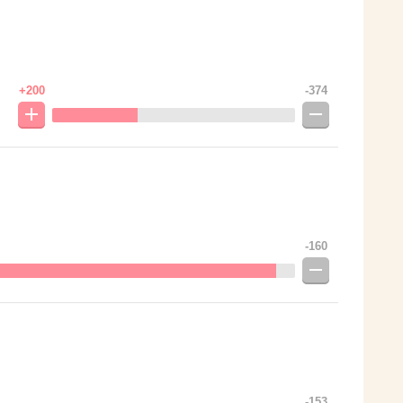
+200
-374
-160
-153