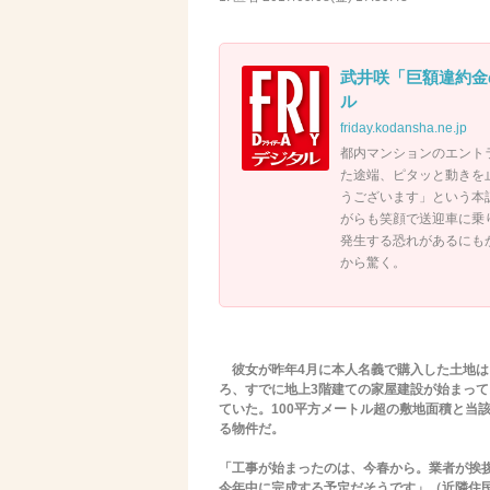
武井咲「巨額違約金の
ル
friday.kodansha.ne.jp
都内マンションのエント
た途端、ピタッと動きを
うございます」という本
がらも笑顔で送迎車に乗
発生する恐れがあるにも
から驚く。
彼女が昨年4月に本人名義で購入した土地は
ろ、すでに地上3階建ての家屋建設が始まって
ていた。100平方メートル超の敷地面積と当
る物件だ。
「工事が始まったのは、今春から。業者が挨拶
今年中に完成する予定だそうです」（近隣住