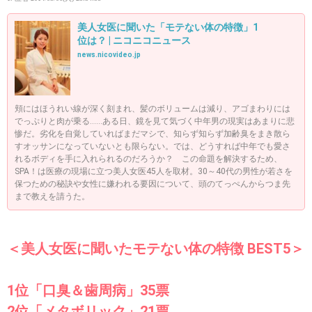
美人女医に聞いた「モテない体の特徴」1
位は？ | ニコニコニュース
news.nicovideo.jp
頬にはほうれい線が深く刻まれ、髪のボリュームは減り、アゴまわりには
でっぷりと肉が乗る……ある日、鏡を見て気づく中年男の現実はあまりに悲
惨だ。劣化を自覚していればまだマシで、知らず知らず加齢臭をまき散ら
すオッサンになっていないとも限らない。では、どうすれば中年でも愛さ
れるボディを手に入れられるのだろうか？ この命題を解決するため、
SPA！は医療の現場に立つ美人女医45人を取材。30～40代の男性が若さを
保つための秘訣や女性に嫌われる要因について、頭のてっぺんからつま先
まで教えを請うた。
＜美人女医に聞いたモテない体の特徴 BEST5＞
1位「口臭＆歯周病」35票
2位「メタボリック」21票