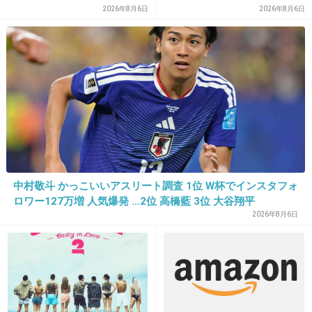
ファンの人なら、知りたいん
2026年8月6日
2026年8月6日
じゃないか」
31. 匿名
2014/05/07(水) 00:13:10
別に美人女医じゃなくても
こんな男やだわ。
てさ口臭って不潔に含まれない？笑
+21
-0
中村敬斗 かっこいいアスリート調査 1位 W杯でインスタフォ
32. 匿名
2014/05/07(水) 00:22:30
ロワー127万増 人気爆発 …2位 高橋藍 3位 大谷翔平
2026年8月6日
女も同じじゃない？
なんで理由つけて男を叩きたがるんだろう？
なんかおかしいよ
+23
-3