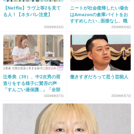
【Netflix】ラヴ上等2を見て
ニートが社会復帰したい場合
る人！【ネタバレ注意】
はAmazonの倉庫バイトをお
33. 匿名
2014/05/07(水) 00:35:54
すすめしたい…面接なし、職
なんか聞くまでもなく当たり前のことだよね・・・
場は綺麗、ドリンクバー無料
2026年8月4日
2026年8月6日
肌荒れは女性もなるからなんとも言えない。
→賛否両論、場所によって全
然違う「コンビニバイトの方
+5
-1
がマシ」との声も
34. 匿名
2014/05/07(水) 00:54:05
辻希美（39）、中2次男の荷
働きすぎだろって思う芸能人
32
造りをする様子に賛否の声
2ちゃん化したい運営とそれにノリノリな人達
「すんごい過保護…」「全部
がいるんだよ。残念ながら。
ママが準備してくれるんだ」
2026年8月7日
2026年8月7日
+15
-2
35. 匿名
2014/05/07(水) 00:59:55