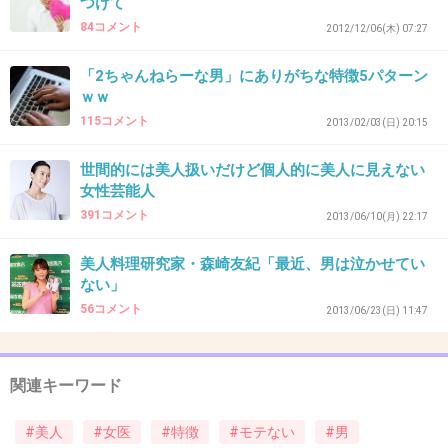
つけて
+8
-4
84コメント
2012/12/06(木) 07:27
「2ちゃんねらーな男」にありがちな特徴5パターン
41. 匿名
2014/05/07(水) 02:24:48
ｗｗ
115コメント
口がウ○コ臭いイケメンより
2013/02/03(日) 20:15
臭くない不細工の方が何千倍もマシ
世間的には美人扱いだけど個人的に美人に見えない
女性芸能人
+21
-2
391コメント
2013/06/10(月) 22:17
美人料理研究家・森崎友紀「最近、男は泣かせてい
42. 匿名
2014/05/07(水) 02:52:00
ない」
56コメント
旦那がかなりのハゲです。
2013/06/23(日) 11:47
努力しても生えないよ。
そして、何も生えてないからむしろ清潔だよ
関連キーワード
(笑)
#美人
#女医
#特徴
#モテない
#男
+25
-3