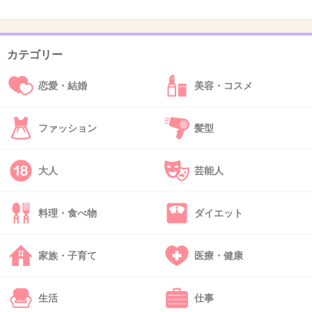
カテゴリー
43. 匿名
2014/05/07(水) 02:54:47
まずこの人が美人女医ではない！
恋愛・結婚
美容・コスメ
+14
-4
ファッション
髪型
44. 匿名
2014/05/07(水) 04:33:07
大人
芸能人
デブだけは絶対に嫌だ
+7
-4
料理・食べ物
ダイエット
家族・子育て
医療・健康
45. 匿名
2014/05/07(水) 04:33:39
ハゲが一番イヤかな。
生活
仕事
病院でも元ハゲ宮迫の使ってでもどうにかした方が良いよ