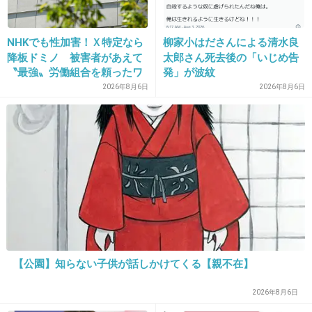
+54
-10
NHKでも性加害！Ｘ特定なら
柳家小はださんによる清水良
降板ドミノ 被害者があえて
太郎さん死去後の「いじめ告
〝最強〟労働組合を頼ったワ
発」が波紋
15. 匿名
2014/05/07(水) 00:02:17
ケ
2026年8月6日
2026年8月6日
この人が【美人女医】の方が問題だが…
美人女医に聞いた「モテない体の特徴」1
位は？ | ニコニコニュース
news.nicovideo.jp
頬にはほうれい線が深く刻まれ、髪のボリュームは減り、アゴまわりには
でっぷりと肉が乗る……ある日、鏡を見て気づく中年男の現実はあまりに悲
惨だ。劣化を自覚していればまだマシで、知らず知らず加齢臭をまき散...
+55
-5
【公園】知らない子供が話しかけてくる【親不在】
2026年8月6日