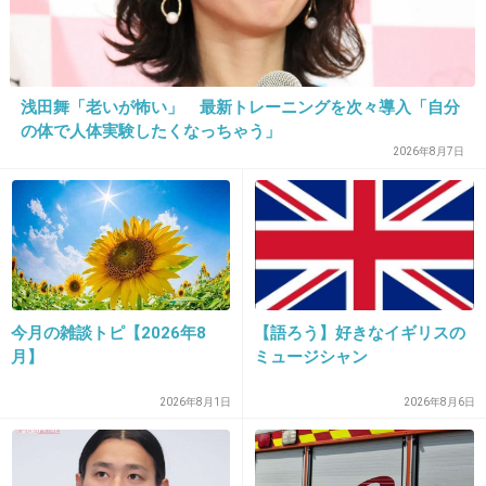
23. 匿名
2014/05/07(水) 00:06:41
清潔な男がモテるってことだね
浅田舞「老いが怖い」 最新トレーニングを次々導入「自分
の体で人体実験したくなっちゃう」
+26
-0
2026年8月7日
24. 匿名
2014/05/07(水) 00:06:56
女医さんはモテてるの？
+17
-2
今月の雑談トピ【2026年8
【語ろう】好きなイギリスの
月】
ミュージシャン
2026年8月1日
2026年8月6日
25. 匿名
2014/05/07(水) 00:07:41
もてないの男って「の」いる？