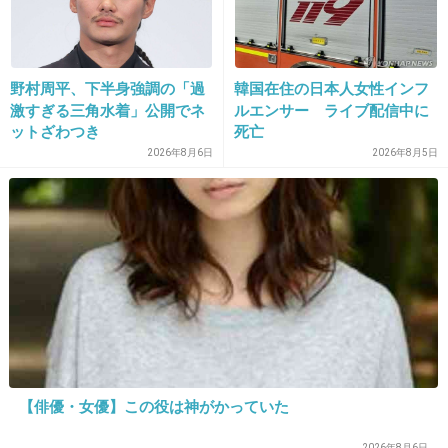
+9
-0
26. 匿名
2014/05/07(水) 00:07:54
野村周平、下半身強調の「過
韓国在住の日本人女性インフ
激すぎる三角水着」公開でネ
ルエンサー ライブ配信中に
男側に聞いた方が現実的なのでは。
ットざわつき
死亡
2026年8月6日
2026年8月5日
一般的なのと、この人の主観じゃ？
+8
-2
27. 匿名
2014/05/07(水) 00:08:38
背が小さいのは嫌
+18
-27
【俳優・女優】この役は神がかっていた
28. 匿名
2014/05/07(水) 00:09:14
2026年8月6日