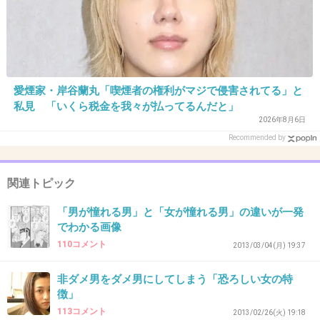
汗くさいひとやだ！
+7
-1
愛煙家・岸谷蘭丸「喫煙者の権利がマジで侵害されてる」と
私見 「いくら税金を我々が払ってるんだと」
36. 匿名
2014/05/07(水) 01:08:15
2026年8月6日
モテない男の特徴ランキングは分ったけど、回答した”美人
Recommended by
女医”ってどの程度の美人なの？
+5
-3
関連トピック
「男が憧れる男」と「女が憧れる男」の違いが一発
でわかる画像
37. 匿名
2014/05/07(水) 01:10:03
110コメント
2013/03/04(月) 19:37
いやいや、二位はチビでしょ！
非ダメ男をダメ男にしてしまう「恐ろしい女の特
+15
-8
徴」
113コメント
2013/02/26(火) 19:18