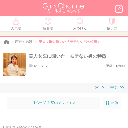
人気順
新着順
みつける
使い方
恋愛・結婚
美人女医に聞いた「モテない男の特徴」
美人女医に聞いた「モテない男の特徴」
66コメント
更新：12年前
次
最後
1ページ(1-50コメント)
画像
1. 匿名
2014/05/06(火) 23:54:58