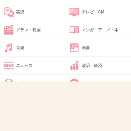
ーそれだけで老けて見えるし一緒には歩きたく無い！
実況
テレビ・CM
+11
-3
ドラマ・映画
マンガ・アニメ・本
46. 匿名
2014/05/07(水) 05:24:34
音楽
画像
これは反論できんわｗ
+5
-1
ニュース
政治・経済
スポーツ
IT・インターネット
47. 匿名
2014/05/07(水) 06:30:14
美人かなあ？
犬・猫・動物
質問・雑談
+7
-1
48. 匿名
2014/05/07(水) 06:44:47