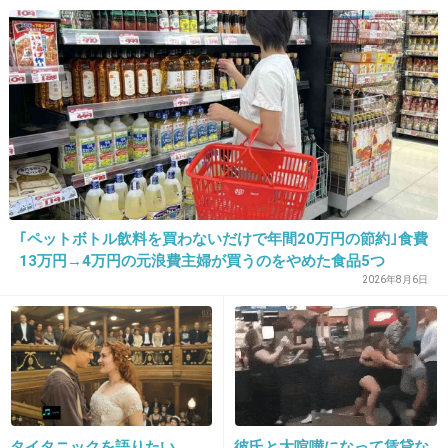
18. 匿名
2014/05/07(水) 00:02:55
歯科医は女医ではありあせん。
+45
-9
19. 匿名
2014/05/07(水) 00:04:03
｢ペットボトル飲料を買わないだけで年間20万円の節約｣食費
口臭は確かに嫌だ
13万円→4万円の元浪費主婦が買うのをやめた食品5つ
2026年8月6日
+41
-1
20. 匿名
2014/05/07(水) 00:04:19
少し前まで男は女を選ぶだけだったけど、今は男も女に選
別されるから大変だね(笑)
タイタニックを語りたい
彼氏と大喧嘩になって賃貸な