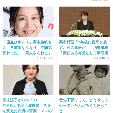
「私たちの儲けのために、お金をどんどん落と
してくださいね♬」
+18
-1
「歯並びキレイ」高木美帆さ
高市総理「2年後に税率を戻
29. 匿名
2014/05/07(水) 00:09:55
ん 八重歯なくなり「雰囲気
す。私の覚悟だ」 消費減税
画像の女医、美人かは微妙
変わった」「美人さんねぇ」
「責任ある与党として衆院選
「歯列矯正してるんや」
公約に掲げ理解賜った」
2026年8月7日
2026年8月6日
+32
-5
30. 匿名
2014/05/07(水) 00:10:51
口臭は自分じゃ気づきにくいからケアするのは大変だと思
う
広末涼子がTBS「THE
昔の子育てって、どうやって
TIME,」で地上波復帰 自身
やっていたんだろうと思うこ
+12
-3
を変えた次男の言葉「ママの
と