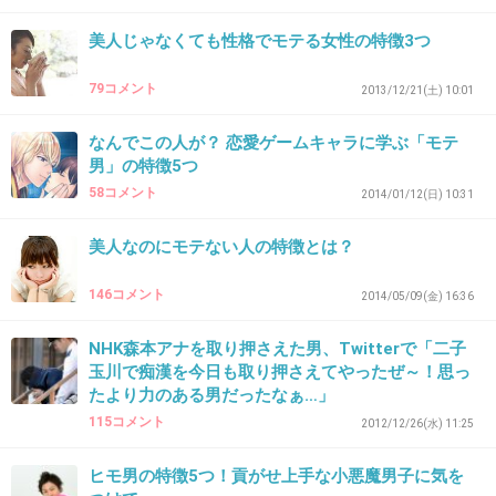
38. 匿名
2014/05/07(水) 01:35:58
美人じゃなくても性格でモテる女性の特徴3つ
30～40代の中年男性のモテるモテないって…。
79コメント
2013/12/21(土) 10:01
+16
-0
なんでこの人が？ 恋愛ゲームキャラに学ぶ「モテ
男」の特徴5つ
58コメント
2014/01/12(日) 10:31
39. 匿名
2014/05/07(水) 01:39:13
メタボは食生活でどうにか出来るししてやるから、ハゲは
美人なのにモテない人の特徴とは？
自分で努力しろと言いたい！！ハゲだけは老けるし不潔で
受け付けない。
146コメント
2014/05/09(金) 16:36
+2
-10
NHK森本アナを取り押さえた男、Twitterで「二子
玉川で痴漢を今日も取り押さえてやったぜ～！思っ
たより力のある男だったなぁ…」
115コメント
2012/12/26(水) 11:25
40. 匿名
2014/05/07(水) 01:40:38
不潔とハゲは嫌だね。
ヒモ男の特徴5つ！貢がせ上手な小悪魔男子に気を