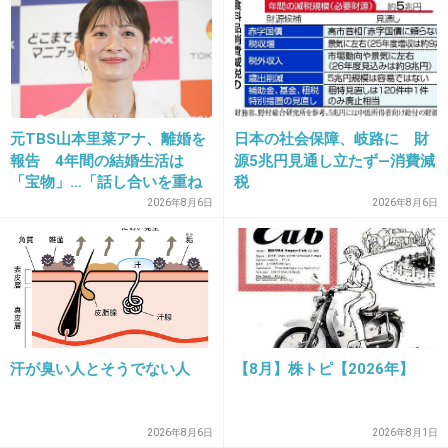
16. 匿名
2014/05/07(水) 00:02:18
元TBS山本里菜アナ、離婚を
日本の社会保障、岐路に 財
メタボは体臭がきつそう
報告 4年間の結婚生活は
源5兆円見通し立たず―消費減
「宝物」…「話し合いを重ね
税
た結果」決断
出典：stat.ameba.jp
2026年8月6日
2026年8月6日
+31
-3
17. 匿名
2014/05/07(水) 00:02:24
薄毛は仕方ないけど、後は全部 自己管理出来る
汗が臭い人とそうでない人
【8月】株トピ【2026年】
こと！なので、自己管理不足
+33
-4
2026年8月6日
2026年8月1日