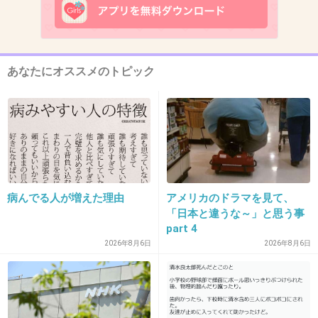
13. 匿名
2014/05/07(水) 00:01:58
ブスに指摘されるとムカつくから「美人女医」
なんだね
あなたにオススメのトピック
+55
-1
14. 匿名
2014/05/07(水) 00:02:13
女医さんは忙しいだろうから
病んでる人が増えた理由
アメリカのドラマを見て、
「日本と違うな～」と思う事
ヒマそうな
part 4
2026年8月6日
2026年8月6日
JOYさんに聞けばいいんじゃない
（ユージでも可）