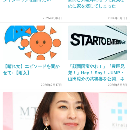
+10
-4
のに家を壊してしまった
2026年8月6日
2026年8月6日
21. 匿名
2014/05/07(水) 00:04:30
ビジュアルは大事
+17
-1
【晴れ女】エピソードを聞か
「顔面国宝やわ！」『豊臣兄
せて♪【雨女】
弟！』Hey！ Say！ JUMP・
22. 匿名
2014/05/07(水) 00:05:58
山田涼介の武将姿を公開、ネ
ット歓喜「ビジュ良すぎん」
口臭がキツイとイケメンでもムリ
2026年7月17日
2026年8月6日
「こんな美しい秀次は初め
て」
出典：sepfx.com
+84
-1