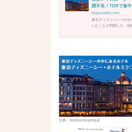
調不良！TDRで食中
blog.esuteru.com
東京ディズニーシーのホ
いたことが判明した 現
出典：livedoor.blogimg.jp