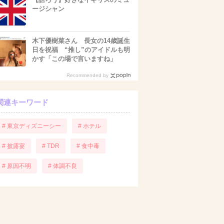
ージシャン
木下優樹菜さん 長女の14歳誕生
日を祝福 “推し”のアイドルも明
かす「この場で言いますね」
Recommended by
関連キーワード
# 東京ディズニーシー
# ホテル
# 披露宴
# TDR
# 食中毒
# 原因不明
# 体調不良