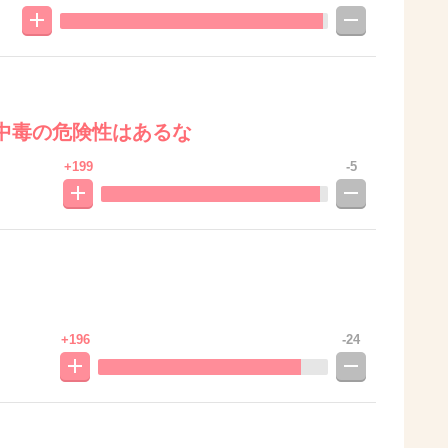
中毒の危険性はあるな
+199
-5
+196
-24