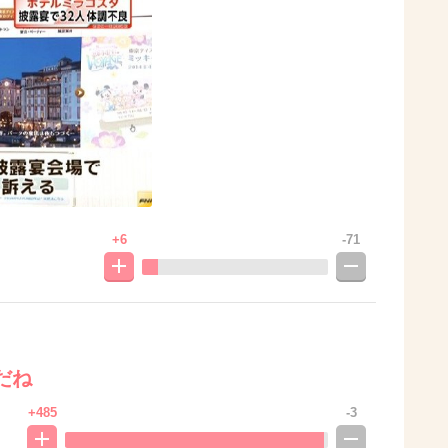
+6
-71
だね
+485
-3