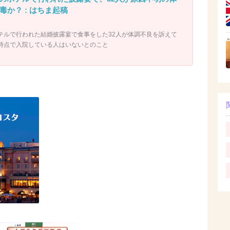
毒か？ : はちま起稿
テルで行われた結婚披露宴で食事をした32人が体調不良を訴えて
時点で入院している人はいないとのこと