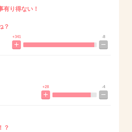
事有り得ない！
ね？
+341
-8
+28
-4
！？