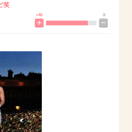
ど笑
+46
-9