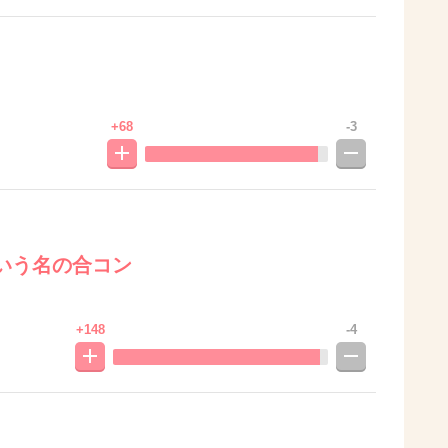
+68
-3
いう名の合コン
+148
-4