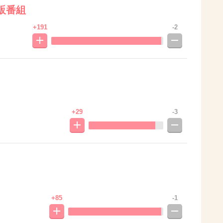
販番組
+191
-2
+29
-3
。
+85
-1