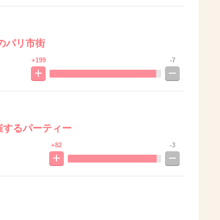
のパリ市街
+199
-7
催するパーティー
+82
-3