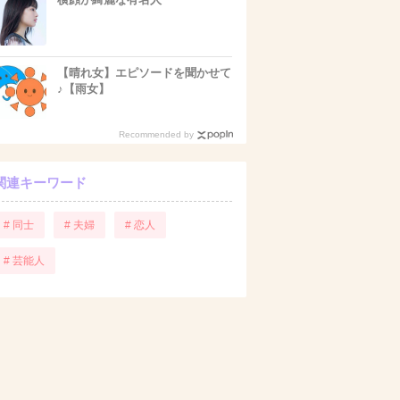
【晴れ女】エピソードを聞かせて
♪【雨女】
Recommended by
関連キーワード
# 同士
# 夫婦
# 恋人
# 芸能人