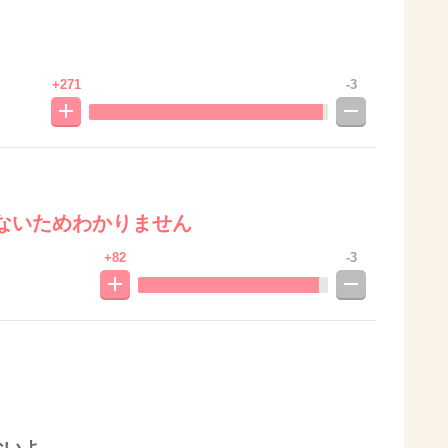
+271
-3
ないためわかりません
+82
-3
ないよ。