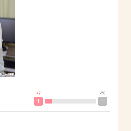
+7
-50