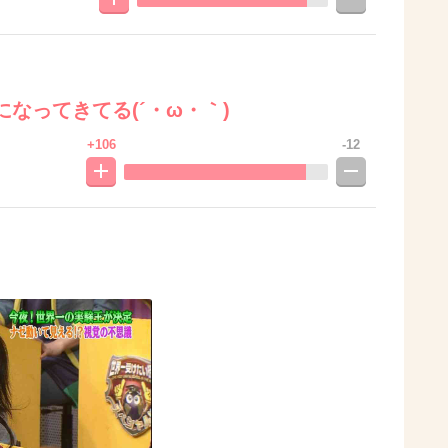
なってきてる(´・ω・｀)
+106
-12