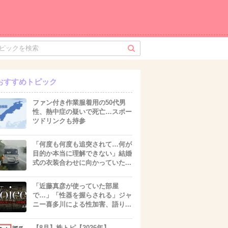
おすすめトピック
ファン付き作業服着用の50代男
性、熱中症の疑いで死亡…スポー
ツドリンクも持参
「何度も何度も追突されて…何が
目的か本当に理解できない」結婚
式の衣装合わせに向かっていた...
「近藤真彦が使っていた部屋
で…」「性器を握らされる」ジャ
ニー喜多川による性加害、語り...
【8月】株トピ【2026年】