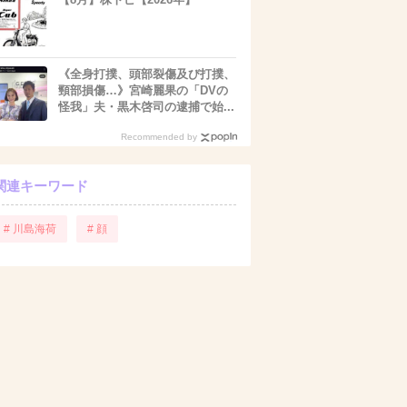
《全身打撲、頭部裂傷及び打撲、
頸部損傷…》宮崎麗果の「DVの
怪我」夫・黒木啓司の逮捕で始...
Recommended by
関連キーワード
# 川島海荷
# 顔