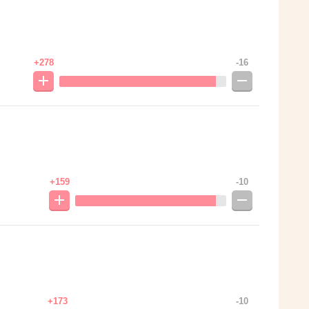
+278
-16
+159
-10
+173
-10