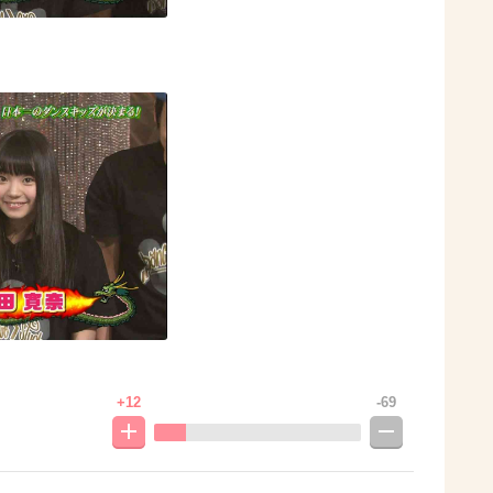
+12
-69