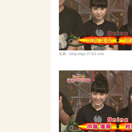
出典：blog-imgs-37.fc2.com