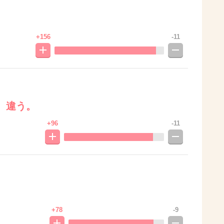
+156
-11
、違う。
+96
-11
+78
-9