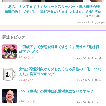
「あの、ナメてます？」ショートスリーパー・堀大輔氏が高
+250
-42
須幹弥氏にブチギレ「睡眠不足の人＝キレやすい」SNSで物
議
2026年8月8日
Recommended by
37. 匿名
2017/04/10(月) 16:24:39
>>27
関連トピック
これを例として出されると、「100％ない」と
「何歳下までが恋愛対象ですか？」男性の6割は何
しか言えない(笑)。
歳下でもOK
83コメント
+287
-6
2013/04/27(土) 23:03
女性が恋愛対象から外したくなる男性の「俺、○○な
んだ」発言ランキング
38. 匿名
2017/04/10(月) 16:24:43
79コメント
2013/06/22(土) 00:00
身体の大きい旦那さんと、小柄な奥さんの間に
ハゲ（薄毛）の男性は恋愛対象になりますか？
子供できたら、赤ちゃんの骨格が大きくなるか
ら自然分娩出来ないって本当かな？
480コメント
2013/09/28(土) 16:41