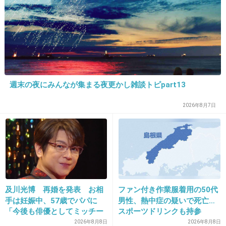
言われてみれば高すぎる人は嫌かも
174～182くらいがいいかな
+389
-33
週末の夜にみんなが集まる夜更かし雑談トピpart13
33. 匿名
2017/04/10(月) 16:24:13
2026年8月7日
巨人病という病気
+41
-71
34. 匿名
2017/04/10(月) 16:24:19
及川光博 再婚を発表 お相
ファン付き作業服着用の50代
むしろ付き合いたい
手は妊娠中、57歳でパパに
男性、熱中症の疑いで死亡…
「今後も俳優としてミッチー
スポーツドリンクも持参
+224
-52
として精進」
2026年8月8日
2026年8月8日