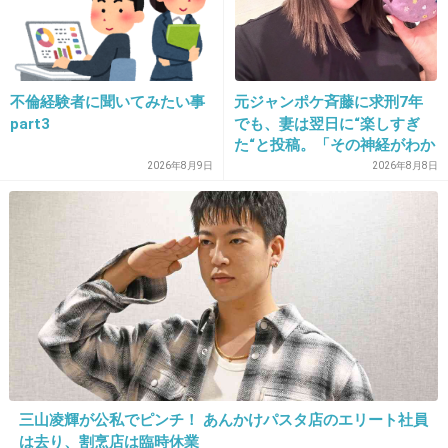
悪くなりそうだなとか。
+859
-34
不倫経験者に聞いてみたい事
元ジャンポケ斉藤に求刑7年
part3
でも、妻は翌日に“楽しすぎ
13. 匿名
2017/04/10(月) 16:22:34
た“と投稿。「その神経がわか
私が148センチなので潰されそう。
らん」と騒然
2026年8月9日
2026年8月8日
+582
-44
14. 匿名
2017/04/10(月) 16:22:37
顔や性格とのバランス次第
+336
-10
三山凌輝が公私でピンチ！ あんかけパスタ店のエリート社員
は去り、割烹店は臨時休業
15. 匿名
2017/04/10(月) 16:22:41