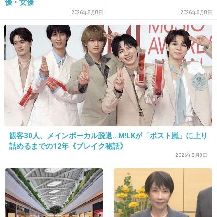
優・女優
2026年8月8日
2026年8月8日
16. 匿名
2017/04/10(月) 16:22:41
私が170あるから入る
+369
-31
17. 匿名
2017/04/10(月) 16:22:42
もちろん！大歓迎です！
観客30人、メインボーカル脱退…M!LKが「ポスト嵐」に上り
詰めるまでの12年《ブレイク秘話》
+470
-54
2026年8月8日
18. 匿名
2017/04/10(月) 16:22:42
チビ専なのでとても考えられません。