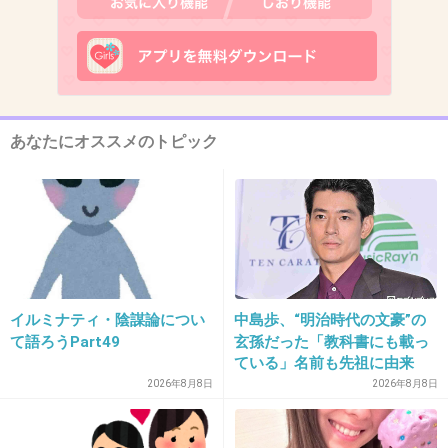
あなたにオススメのトピック
出典：www.sponichi.co.jp
+377
-11
イルミナティ・陰謀論につい
中島歩、“明治時代の文豪”の
て語ろうPart49
玄孫だった「教科書にも載っ
ている」名前も先祖に由来
12. 匿名
2017/04/10(月) 16:22:30
2026年8月8日
2026年8月8日
入るけど、つい将来を考えてしまう。
寝たきりになったら大変だろうなとか、ひざが