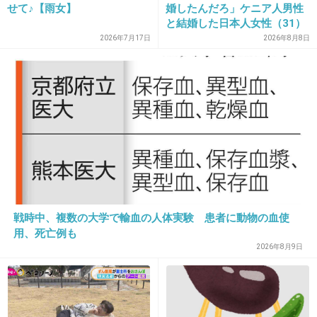
せて♪【雨女】
婚したんだろ」ケニア人男性
28. 匿名
2017/04/10(月) 16:23:32
と結婚した日本人女性（31）
確かに早死しそうｗｗｗ
に“誹謗中傷”殺到…本人が語
2026年7月17日
2026年8月8日
る、日本で感じる“外国人差
+216
-39
別”のリアル
29. 匿名
2017/04/10(月) 16:23:32
もちろん！背の高さは男性の魅力の一つだし、
低いよりいい
+446
-69
戦時中、複数の大学で輸血の人体実験 患者に動物の血使
用、死亡例も
2026年8月9日
30. 匿名
2017/04/10(月) 16:23:43
顔がよくないと無理かなー
180～185ならややブサでもイケメン枠に入るけ