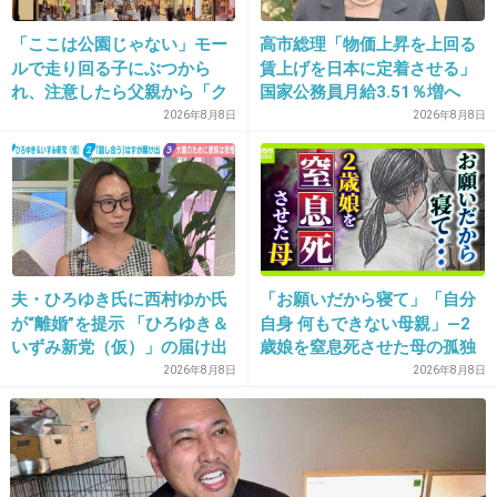
+61
-97
「ここは公園じゃない」モー
高市総理「物価上昇を上回る
ルで走り回る子にぶつから
賃上げを日本に定着させる」
れ、注意したら父親から「ク
国家公務員月給3.51％増へ
19. 匿名
2017/04/10(月) 16:22:43
ソババア」の暴言。「子ども
人事院の勧告を受け
2026年8月8日
2026年8月8日
ちょっと無理かも…。
だから多めに見ろ」を強要し
てくる人物とは
私153ｃｍなんだけど、180ｃｍの人と付き合っ
てる時も、一緒に歩いてると連行されてる宇宙
人みたいな感じだったもん。
すごい見上げないといけないし、疲れる。
夫・ひろゆき氏に西村ゆか氏
「お願いだから寝て」「自分
+686
-44
が“離婚”を提示 「ひろゆき＆
自身 何もできない母親」―2
いずみ新党（仮）」の届け出
歳娘を窒息死させた母の孤独
を知らされず激怒「信頼関係
「娘は『ママどうして』と」
2026年8月8日
2026年8月8日
が保てない状態で夫婦を続け
限界の年子ワンオペ育児 法
20. 匿名
2017/04/10(月) 16:22:48
るのは無理」
廷での懺悔と声なきSOS
大谷ならおｋ
+531
-27