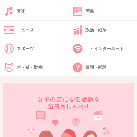
くと、「真面目な形でお付き合いさせて頂いております」とのこと。田中
サイドも同様の回答だった。 ↓広瀬アリス ↓田...
音楽
画像
+135
-6
ニュース
政治・経済
45. 匿名
2017/04/10(月) 16:25:37
スポーツ
IT・インターネット
185かな
それでも疲れたけど
犬・猫・動物
質問・雑談
+31
-12
46. 匿名
2017/04/10(月) 16:25:58
自分の背が高いから背が高いのはアリ。
元彼が198cm。