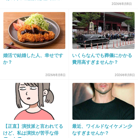
2026年8月8日
【悲報】日本人男性の平均身長173cm
kouteisa.blog.jp
ぜってえ176はあるわ こんなチビばかりなはずがない
婚活で結婚した人、幸せです
いくらなんでも葬儀にかかる
平均身長がこれだからなぁ・・・
か？
費用高すぎませんか？
低すぎるのも嫌だけど高くて185くらいが限度
2026年8月8日
2026年8月8日
かも
+529
-34
【正直】演技派と言われてる
最近、ワイルドなイケメン少
けど、私は演技が苦手な俳
なすぎませんか？