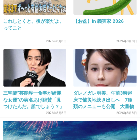
ど
それ以上だと絶対的に目立つので、イケメンじ
ゃないと怖いと思ってしまいそう
これしとくと、後が楽だよ、
【お盆】in 義実家 2026
ってこと
+428
-22
2026年8月8日
2026年8月8日
31. 匿名
2017/04/10(月) 16:23:52
正直怖い(´；ω；｀)
自分も身長大きいから上から見られたり見上げ
るの慣れてないからかも知れないけど…
三宅健”芸能界一食事が綺麗
ダレノガレ明美、午前3時起
な女優”の実名あげ絶賛「見
床で被災地炊き出しへ 7種
+141
-16
つけたんだ。誰でしょう？」
類のメニューも公開 大量物
資とともに
2026年8月8日
2026年8月8日
32. 匿名
2017/04/10(月) 16:24:07
背の高い人の方が好きだけど