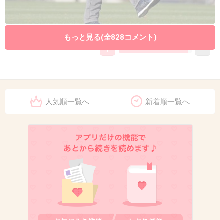
+736
-27
もっと見る(全828コメント)
10. 匿名
2017/04/10(月) 16:22:22
知り合いにいるけど
人気順一覧へ
新着順一覧へ
近くだとお互い顔が見えない（笑）
遠めでor鏡越しに話すると視線がやっと
合う（笑）
+483
-7
11. 匿名
2017/04/10(月) 16:22:28