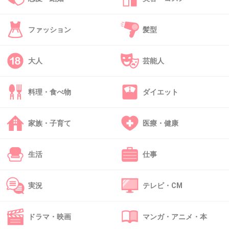
44. 匿名
2017/04/10(月) 16:25:29
Bリーグの選手でも平均身長190cm以上
ファッション
髪型
広瀬アリスと付き合ってる選手は192ｃｍ
大人
芸能人
B.LEAGUE B1 第25節｜BEST of TOUGH
SHOT Weekly TOP5 presented by G-
SHOCK プロバスケ（Bリーグ） -
YouTube
料理・食べ物
ダイエット
youtu.be
B.LEAGUE OFFICIAL SITE http://www.bleague.jp/ B.LEAGUE LINE公式アカウ
家族・子育て
医療・健康
ント https://line.me/R/ti/p/%40b.league B.LEAGUE OFFICIAL Twitter
https://twitter.com/B_LEAGUE ...
生活
仕事
【週刊文春】事務所も認めた 広瀬アリス
実況
テレビ・CM
がイケメンプロスポーツ選手と交際
girlschannel.net
【週刊文春】事務所も認めた 広瀬アリスがイケメンプロスポーツ選手と
ドラマ・映画
マンガ・アニメ・本
交際週刊文春は微笑ましいデートの様子を確認。アリスの所属事務所に聞