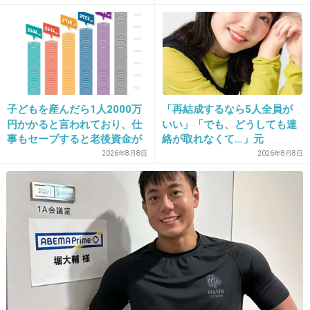
35. 匿名
2017/04/10(月) 16:24:23
結婚したら着るものにお金かかるよー。ユニク
ロとか安い服だとサイズないかも。靴も。
子どもを産んだら1人2000万
「再結成するなら5人全員が
+326
-18
円かかると言われており、仕
いい」「でも、どうしても連
事もセーブすると老後資金が
絡が取れなくて…」元
貯められない…一方、子育て
ZONE・MIZUHO（38）が明
2026年8月8日
2026年8月8日
していない人は潤沢な資金で
かす「19年ぶりに芸能界復
36. 匿名
2017/04/10(月) 16:24:27
悠々老後だと歪んでいるので
帰」した本当の理由
自分が150と低めなので165〜170辺りだと顔も
は？→様々な意見
みやすくて嬉しい∩( ´;ヮ;` )∩
180超えるとキツい！
なんて文句言える女じゃないけど！