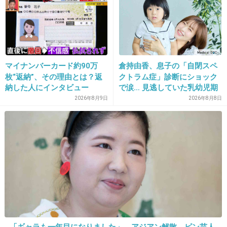
23. 匿名
2017/04/10(月) 16:23:02
歩いていると山が移動してるみたいで影が出来
て怖い
+68
-42
マイナンバーカード約90万
倉持由香、息子の「自閉スペ
枚“返納”、その理由とは？返
クトラム症」診断にショック
納した人にインタビュー
で涙… 見逃していた乳幼児期
のサインとは
24. 匿名
2017/04/10(月) 16:23:04
2026年8月9日
2026年8月8日
それくらいの身長の人って顔でかすぎて無理だ
わ
+158
-89
25. 匿名
2017/04/10(月) 16:23:12
190ぐらいならいいけど、199まで行くとちょっ
とためらう。
「ギャラも一年目になりました」。アジアン解散→ピン芸人