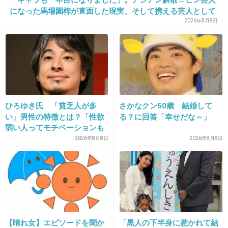
になった馬場園梓が直面した現実、そして携える芸人として
+600
-13
の矜持
2026年8月9日
26. 匿名
2017/04/10(月) 16:23:15
ちびもでかも愛があれば問題ない
+74
-29
ひろゆき氏 「貧乏人が多
さかなクン50歳 結婚して
い」男性の特徴とは？「性欲
る？に回答「幸せだな～」
弱い人ってモチベーションも
低いので貧乏人多い」
2026年8月8日
2026年8月8日
27. 匿名
2017/04/10(月) 16:23:17
190cmと言ったらこの方が浮かんだ
+243
-47
【晴れ女】エピソードを聞か
「黒人の下半身に惹かれて結