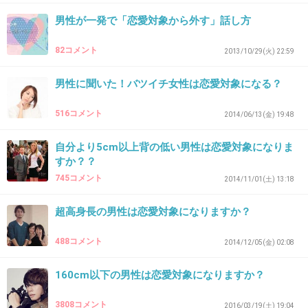
+49
-28
男性が一発で「恋愛対象から外す」話し方
82コメント
2013/10/29(火) 22:59
39. 匿名
2017/04/10(月) 16:24:43
男性に聞いた！バツイチ女性は恋愛対象になる？
人による
516コメント
2014/06/13(金) 19:48
+143
-5
自分より5cm以上背の低い男性は恋愛対象になりま
すか？？
745コメント
40. 匿名
2017/04/10(月) 16:25:00
2014/11/01(土) 13:18
190越えどころか2m越えトトロ越えだよ
超高身長の男性は恋愛対象になりますか？
+30
-72
488コメント
2014/12/05(金) 02:08
160cm以下の男性は恋愛対象になりますか？
41. 匿名
2017/04/10(月) 16:25:11
3808コメント
2016/03/19(土) 19:04