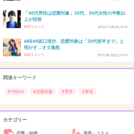
介護が超大変そう…
「40代男性は恋愛対象」20代、30代女性の半数以
+320
-10
上が回答
835コメント
2016/11/03(木) 23:41
AKB48坂口渚沙、恋愛対象は「20代前半まで」と
42. 匿名
2017/04/10(月) 16:25:13
明かす→オタ激怒
問題は身長ではない
235コメント
2017/03/25(土) 21:41
+235
-14
関連キーワード
43. 匿名
2017/04/10(月) 16:25:15
#190cm
#恋愛対象
#男性
#身長
現実は170の前半にイケメンが多いのは何故
+211
-58
カテゴリー
恋愛・結婚
美容・コスメ