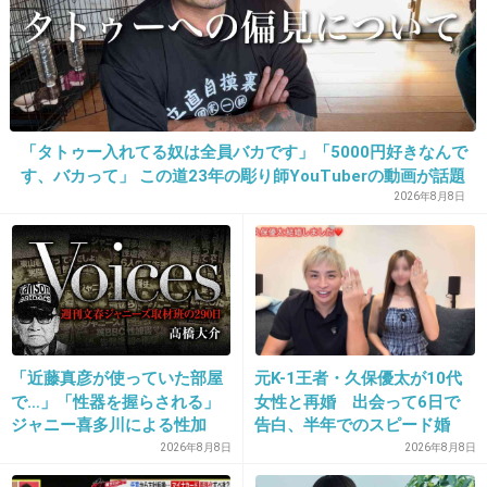
21. 匿名
2017/04/10(月) 16:22:50
むっくん大好きだよ
「タトゥー入れてる奴は全員バカです」「5000円好きなんで
す、バカって」 この道23年の彫り師YouTuberの動画が話題
+126
-89
2026年8月8日
22. 匿名
2017/04/10(月) 16:22:56
私170あるから入る！
まあ実際に会ったことも見たこともないけどw
「近藤真彦が使っていた部屋
元K-1王者・久保優太が10代
+318
-15
で…」「性器を握らされる」
女性と再婚 出会って6日で
ジャニー喜多川による性加
告白、半年でのスピード婚
害、語り始めた被害者たち
2026年8月8日
2026年8月8日
《徹底取材の裏側》