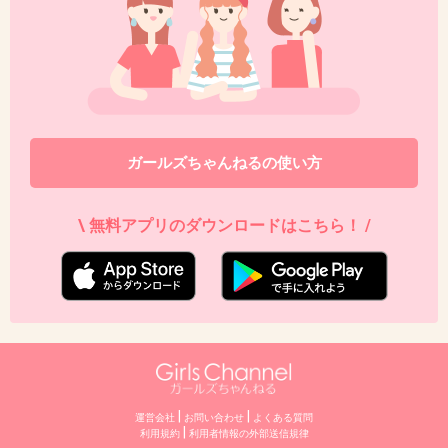
逆に170以下はごめんなさい。
+297
-57
47. 匿名
2017/04/10(月) 16:26:06
ガールズちゃんねるの使い方
むしろ向こうが自分のことを対象にしないと思
う
\ 無料アプリのダウンロードはこちら！ /
高身長な人はバレー選手くらい高身長の人が好
きだよね
+142
-17
48. 匿名
2017/04/10(月) 16:26:06
|
|
運営会社
お問い合わせ
よくある質問
>>15
|
利用規約
利⽤者情報の外部送信規律