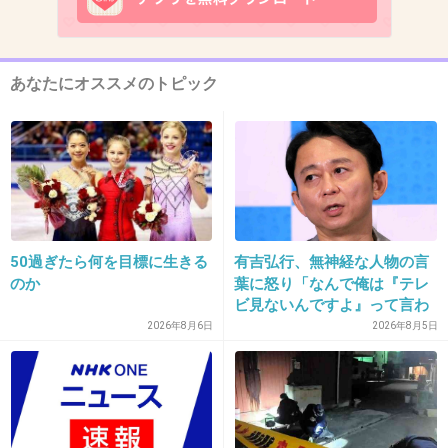
あなたにオススメのトピック
出典：blog-imgs-70-origin.fc2.com
50過ぎたら何を目標に生きる
有吉弘行、無神経な人物の言
のか
葉に怒り「なんで俺は『テレ
ビ見ないんですよ』って言わ
れなきゃいけないの？ふざけ
2026年8月6日
2026年8月5日
やがって」