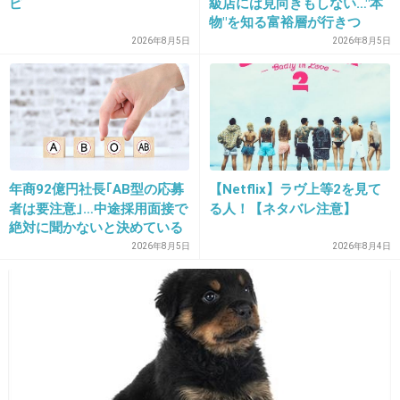
ピ
級店には見向きもしない…"本
9. 匿名
2014/03/13(木) 09:01:39
物"を知る富裕層が行きつ
何か固そうな胸だなww
く"究極のスシ"の正体
2026年8月5日
2026年8月5日
+396
-24
10. 匿名
2014/03/13(木) 09:01:43
やれやれ
年商92億円社長｢AB型の応募
【Netflix】ラヴ上等2を見て
者は要注意｣…中途採用面接で
る人！【ネタバレ注意】
+70
-15
絶対に聞かないと決めている
｢よくある質問｣
2026年8月5日
2026年8月4日
11. 匿名
2014/03/13(木) 09:01:47
太ったから？？
+610
-14