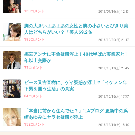
150コメント
2013/09/14(土) 12:13
23. 匿名
2014/03/13(木) 09:03:41
胸の大きいまあまあの女性と胸の小さいとびきり美
これは豊胸手術やってるね。前は貧乳だったのに今度は大きすぎて逆におかし
人はどちらがいい？「美人69.2％」
くなってる
195コメント
2013/10/20(日) 21:17
+42
-83
梅宮アンナに不倫疑惑浮上！40代半ばの実業家と1
年以上交際か
24. 匿名
2014/03/13(木) 09:03:47
77コメント
2013/10/12(土) 23:45
こーれーは～
ピース又吉直樹に、ゲイ疑惑が浮上!?「イケメン年
無理やり寄せてあげてます
下男を囲う生活」の真実
84コメント
2013/10/16(水) 17:37
+280
-10
「本当に前から住んでた？」"LAブログ"更新中の浜
崎あゆみにヤラセ疑惑が浮上
25. 匿名
2014/03/13(木) 09:03:50
152コメント
2013/12/14(土) 18:10
ハーフタレントって、正直一人残らず胡散臭い