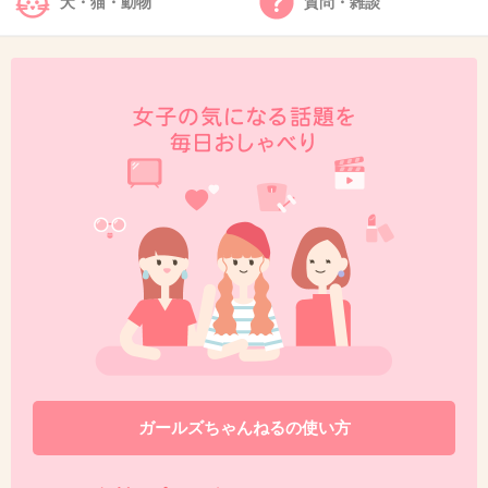
犬・猫・動物
質問・雑談
寄せて、上げても ここまでならないよ！
バレバレで逆に恥ずかしいけど……(>_<)
+28
-58
30. 匿名
2014/03/13(木) 09:04:43
このトピ立てたの男？(笑)
胸なんて豊胸しなくてもいくらでも盛れるよ？
+175
-8
31. 匿名
2014/03/13(木) 09:04:51
以前から谷間を作ろうと思えばできてたみたい
ガールズちゃんねるの使い方
だけど…
↓でも雑誌だから修正かもしれない