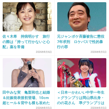
女性なら分かるだろうから、こういうトピって
男性が申請してるんだろうと私はいつも思って
る。(笑)
+852
-24
佐々木希 持病明かす 旅行
元ジャンポケ斉藤被告に懲役
の際は「持って行かないと心
7年求刑 ロケバスで性的暴
17. 匿名
2014/03/13(木) 09:02:58
配」薬を常備
行の罪
芸能界って豊胸してる人多いよね
2026年8月6日
2026年8月5日
篠原涼子もブラのCMで谷間見せてるけど、昔
は貧乳だったのにね
+471
-29
田中みな実 亀梨和也と結婚
＜日本一かわいい中学一年生
＆妊娠発表後初登場、10cm
＞グランプリは岡山県出身・
18. 匿名
2014/03/13(木) 09:03:11
超ヒール＆背中も横も攻めた
のの花さん 準グランプリは
この人苦手。３色ショッピング見てると気が強
ドレスで祝福に笑顔「ありが
徳島県出身・つむぎさん
2026年8月5日
2026年8月5日