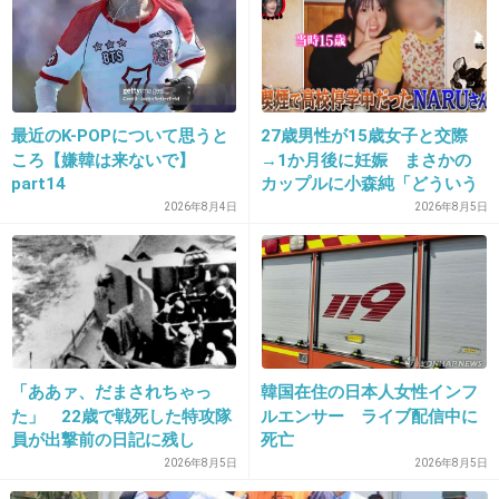
+866
-17
3. 匿名
2014/03/13(木) 09:00:51
最近のK-POPについて思うと
27歳男性が15歳女子と交際
やりましたね…
ころ【嫌韓は来ないで】
→1か月後に妊娠 まさかの
part14
カップルに小森純「どういう
+821
-25
事？だいぶあぶねぇよ」
2026年8月4日
2026年8月5日
4. 匿名
2014/03/13(木) 09:00:58
確かにボリュームアップしてるｗｗ
+836
-7
「ああァ、だまされちゃっ
韓国在住の日本人女性インフ
た」 22歳で戦死した特攻隊
ルエンサー ライブ配信中に
員が出撃前の日記に残し
死亡
た“本音”
2026年8月5日
2026年8月5日
5. 匿名
2014/03/13(木) 09:01:18