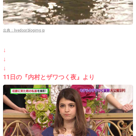
出典：livedoor.blogimg.jp
↓
↓
↓
11日の『内村とザワつく夜』より