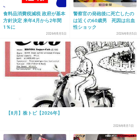
出典：blog-imgs-70-origin.fc2.com
食料品消費税減税 政府が基本
警察官の発砲後に死亡したの
方針決定 来年4月から2年間
は近くの60歳男 死因は出血
1％に
性ショック
2026年8月5日
2026年8月5日
出典：blog-imgs-70-origin.fc2.com
【8月】株トピ【2026年】
2026年8月1日
サイズが違いすぎて豊胸疑惑が浮上