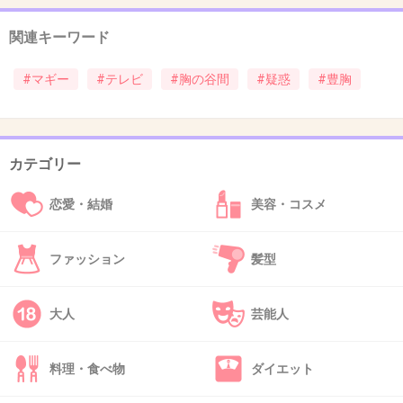
よね
関連キーワード
品もないし
#マギー
#テレビ
#胸の谷間
#疑惑
#豊胸
+221
-22
カテゴリー
26. 匿名
2014/03/13(木) 09:04:15
１枚目、２枚目の水着の写真より少し太ったよ
恋愛・結婚
美容・コスメ
うに見えるから、そのせい？
胸だけじゃなくて、二の腕とか顔もちょっとふ
ファッション
髪型
っくらしたような？？
あと、水着がノンワイヤーっぽいから、テレビ
大人
芸能人
のときは寄せてあげてるのかも？
+241
-6
料理・食べ物
ダイエット