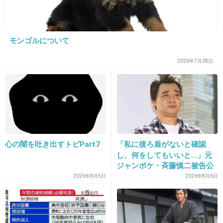
12. 匿名
2014/03/13(木) 09:02:01
これは…入れてるな
モンゴルについて
+212
-41
2026年7月28日
13. 匿名
2014/03/13(木) 09:02:20
太ってるΣ（・□・；）
+553
-13
心の闇を吐き出すトピPart7
「私に後ろ盾がないと確認
し、何をしてもいいと…」元
ジャンポケ・斉藤慎二被告公
14. 匿名
2014/03/13(木) 09:02:24
判で被害者女性証言
2026年8月5日
2026年8月6日
太った？
+455
-12