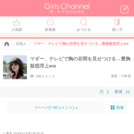
人気順
新着順
みつける
使い方
芸能人
マギー、テレビで胸の谷間を見せつける→豊胸疑惑浮上ww
マギー、テレビで胸の谷間を見せつける→豊胸
疑惑浮上ww
166コメント
更新：12年前
次
最後
1ページ(1-50コメント)
画像
1. 匿名
2014/03/13(木) 08:58:54