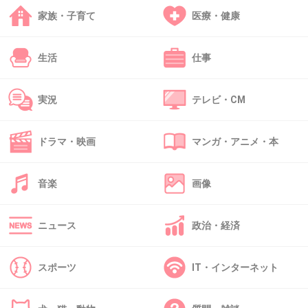
家族・子育て
医療・健康
27. 匿名
2014/03/13(木) 09:04:20
今のブラとかってすごいから、無理して盛って
生活
仕事
るだけぢゃない？
この番組だけじゃなくて他の写真なくちゃ断言
実況
テレビ・CM
するのは早いと思う！！
+122
-11
ドラマ・映画
マンガ・アニメ・本
音楽
画像
28. 匿名
2014/03/13(木) 09:04:21
垂れてない？
ニュース
政治・経済
+13
-29
スポーツ
IT・インターネット
29. 匿名
2014/03/13(木) 09:04:22