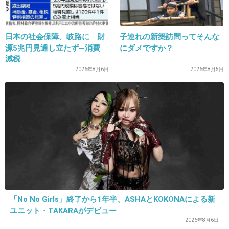
15. 匿名
2014/03/13(木) 09:02:34
日本の社会保障、岐路に 財
子連れの新築訪問ってそんな
ちょっと太った？
源5兆円見通し立たず―消費
にダメですか？
減税
+430
-11
2026年8月6日
2026年8月5日
16. 匿名
2014/03/13(木) 09:02:45
ヌーブラ、下着で寄せてあげればAでもBでもど
「No No Girls」終了から1年半、ASHAとKOKONAによる新
ユニット・TAKARAがデビュー
うにでもなる。
2026年8月6日