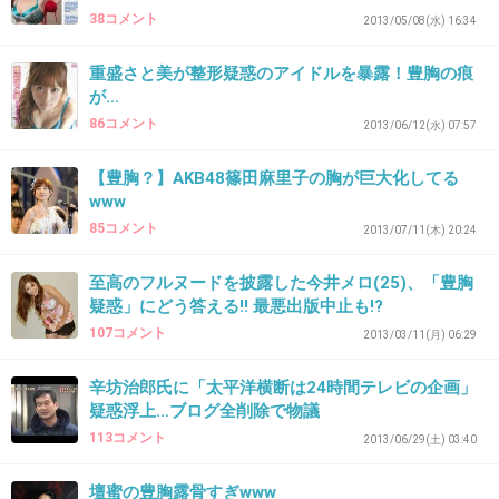
になる
38コメント
2013/05/08(水) 16:34
+303
-10
重盛さと美が整形疑惑のアイドルを暴露！豊胸の痕
が…
86コメント
2013/06/12(水) 07:57
21. 匿名
2014/03/13(木) 09:03:33
【豊胸？】AKB48篠田麻里子の胸が巨大化してる
んーなんとも言えんが今のブラってけっこう盛
www
れるから凄いよね
85コメント
2013/07/11(木) 20:24
+267
-6
至高のフルヌードを披露した今井メロ(25)、「豊胸
疑惑」にどう答える!! 最悪出版中止も!?
107コメント
2013/03/11(月) 06:29
22. 匿名
2014/03/13(木) 09:03:36
辛坊治郎氏に「太平洋横断は24時間テレビの企画」
太っても胸は大きくなるし、寄せても大きく見
疑惑浮上…ブログ全削除で物議
せれるからね(´･ω･`)
113コメント
2013/06/29(土) 03:40
+241
-8
壇蜜の豊胸露骨すぎwww