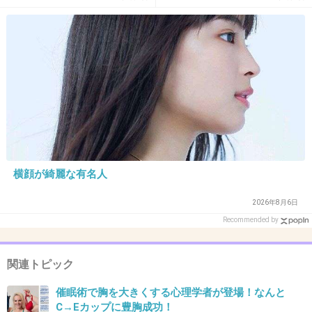
くて意地悪。
とうございます」おなかふっ
くら
+366
-32
19. 匿名
2014/03/13(木) 09:03:13
なんか二の腕とか太いしちょっと太ったのもあ
りそう！？
+453
-9
横顔が綺麗な有名人
2026年8月6日
Recommended by
20. 匿名
2014/03/13(木) 09:03:21
でもこれだけじゃわからん
関連トピック
催眠術で胸を大きくする心理学者が登場！なんと
寄せて上げればペチャなわたしでもこれぐらい
C→Eカップに豊胸成功！