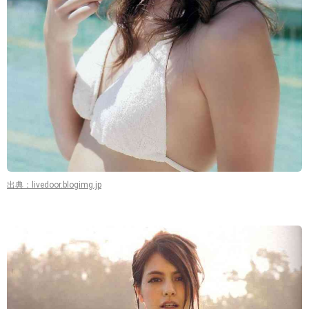
出典：livedoor.blogimg.jp