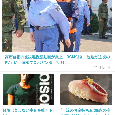
違う！！！
+350
-13
6. 匿名
2014/03/13(木) 09:01:18
盛ってるんじゃない？
+868
-37
高市首相の被災地視察動画が炎上 BGM付き「総理が主役の
PV」に「政権プロパガンダ」批判
2026年8月5日
7. 匿名
2014/03/13(木) 09:01:24
これ絶対豊胸しただろww
+492
-75
普段は言えない本音を吐くト
｢一流のお金持ち｣は銀座の高