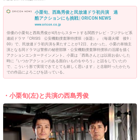
小栗旬、西島秀俊と民放連ドラ初共演 過
酷アクションにも挑戦 | ORICON NEWS
www.oricon.co.jp
俳優の小栗旬と西島秀俊が4月からスタートする関西テレビ・フジテレビ系
連続ドラマ『CRISIS 公安機動捜査隊特捜班（仮題）』（毎週火曜 後9：
00）で、民放連ドラ初共演を果たすことが12日、わかった。小栗の単独主
演となる同ドラマは警察の秘密部隊・公安機動捜査隊特捜班の活躍を描く
アクションエンターテインメント。小栗は「西島さんとは以前お会いした
時に『いつかアクションのある面白いものをやろう』と話をしていたの
で、こういう形で実現できてとても嬉しく思います」と念願叶ったかたち
での作品によろこびを語っている。
・小栗旬(左)と共演の西島秀俊