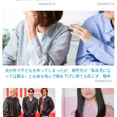
逮捕で始まる「夫婦の闘争」
2026年8月7日
2026年8月7日
34. 匿名
2017/01/13(金) 10:22:55
小栗旬自体は好きじゃないけど、なぜかドラマ
や映画は見てしまう。
+20
-7
35. 匿名
2017/01/13(金) 10:24:09
二人のこういう役飽きた
夫が外で子どもを作ってしまったが、相手方が「私生児にな
っては困る」とお金を包んで頭を下げに来ても応じず、晩年
+42
-17
まで離婚に応じなかった親戚の話→「一生復讐になる」「こ
2026年8月7日
れ本人幸せなの？」
36. 匿名
2017/01/13(金) 10:24:56
西島秀俊のアクションはあまり上手くないよね