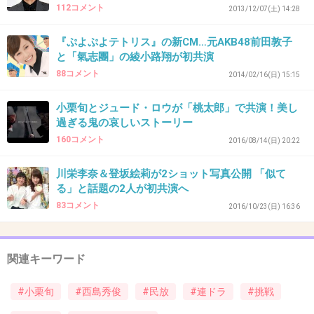
112コメント
2013/12/07(土) 14:28
43. 匿名
2017/01/13(金) 10:28:24
『ぷよぷよテトリス』の新CM…元AKB48前田敦子
アクションエンターテイメント作品で金城一紀
と「氣志團」の綾小路翔が初共演
脚本ならSPの続編やれば良かったのに。
88コメント
2014/02/16(日) 15:15
あれはフジテレビだったよね。
小栗旬とジュード・ロウが「桃太郎」で共演！美し
堤真一がその後どうなったのか分からないまま
過ぎる鬼の哀しいストーリー
匂わせて終わった。
160コメント
2016/08/14(日) 20:22
アクションも岡田准一使えばバリバリ出来そ
う。
川栄李奈＆登坂絵莉が2ショット写真公開 「似て
る」と話題の2人が初共演へ
+48
-8
83コメント
2016/10/23(日) 16:36
関連キーワード
44. 匿名
2017/01/13(金) 10:28:50
2人八重の桜で共演してたね
#小栗旬
#西島秀俊
#民放
#連ドラ
#挑戦
+15
-2