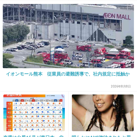
町職員を「減給」の懲戒処
分 児童の両親は「軽過ぎ
る」「全く納得できない」
島根県邑南町
22. 匿名
2017/01/13(金) 10:11:30
>>18
小栗旬は人気女優よりチヤホヤしてくれる格下
のモデルやキャバ嬢の方が好きじゃない？
+33
-13
イオンモール熊本 従業員の避難誘導で、社内規定に抵触か
2026年8月8日
23. 匿名
2017/01/13(金) 10:12:25
西島さんにはセリフ少なめにアクションだけや
らせておく方が正解かも
別に嫌いじゃないけど演技下手よね
+121
-18