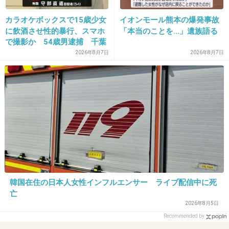
+93
-4
カラオケボックスで15歳少女
イオンモール熊本の爆発事故
に飲酒させ性的暴行、スマホ
「本当のことを…」遺族語る
で撮影か 54歳男逮捕 千葉
32. 匿名
2017/01/07(土) 16:08:06
2026年8月7日
2026年8月7日
日本は働きすぎだー！
祝日でようやく休みを取れる社畜としては、こ
の祝日の減りようはショックですわ。
+240
-17
33. 匿名
2017/01/07(土) 16:08:16
私も関係ない
韓国在住の日本人女性インフルエンサー ライブ配信中に死
シフトだし、接客業だから、だいたい仕事だわ
亡
2026年8月5日
+164
-5
Recommended by