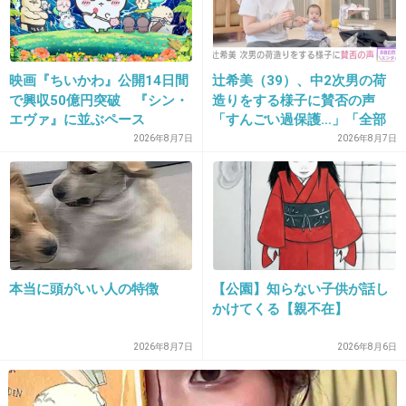
土曜日に吸収されるの切ないな・・・
+136
-13
映画『ちいかわ』公開14日間
辻希美（39）、中2次男の荷
で興収50億円突破 『シン・
造りをする様子に賛否の声
エヴァ』に並ぶペース
「すんごい過保護…」「全部
23. 匿名
2017/01/07(土) 16:05:39
ママが準備してくれるんだ」
2026年8月7日
2026年8月7日
なんで土曜日だと振り替えにならないんだろ
う。
月曜日か金曜日を振り替えて欲しい。
+226
-39
本当に頭がいい人の特徴
【公園】知らない子供が話し
かけてくる【親不在】
24. 匿名
2017/01/07(土) 16:05:41
2026年8月7日
2026年8月6日
これね