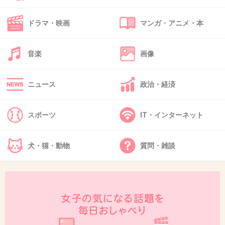
非正規は祝日が多いと給料が減るんだよ
ドラマ・映画
マンガ・アニメ・本
+122
-62
音楽
画像
41. 匿名
2017/01/07(土) 16:13:14
ニュース
政治・経済
逆に嬉しい‼︎旦那が祝日は必ず休みなので、連休になればどこかに連れてっても
らえるや‼︎
スポーツ
IT・インターネット
+12
-24
犬・猫・動物
質問・雑談
42. 匿名
2017/01/07(土) 16:13:33
月曜が休みになると、早起きしてゴミ捨てに行
くのが面倒
月曜休みが多いから、ゴミの日変わらないかな
～、ゆっくり寝たいよ～