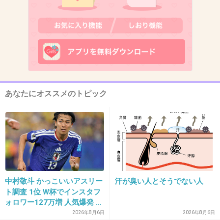
+9
-9
14. 匿名
2017/01/07(土) 16:04:12
土曜だと振替にならないんですよ。
+330
-10
あなたにオススメのトピック
15. 匿名
2017/01/07(土) 16:04:18
関係ないのでどうでもよろしい。
+387
-29
中村敬斗 かっこいいアスリー
汗が臭い人とそうでない人
ト調査 1位 W杯でインスタフ
ォロワー127万増 人気爆発 …
2位 高橋藍 3位 大谷翔平
2026年8月6日
2026年8月6日