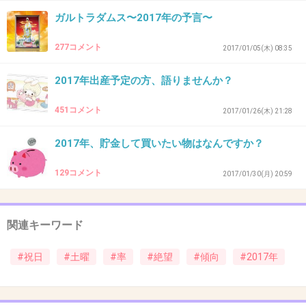
優先に入っていて祭日を休んでも通常と同じ日
ガルトラダムス〜2017年の予言〜
数入ろうとするので、祭日のある週は私のシフ
トが片寄る。
277コメント
2017/01/05(木) 08:35
そして旦那も仕事。
2017年出産予定の方、語りませんか？
なので三連休なんか忌々しいだけ。
451コメント
2017/01/26(木) 21:28
+79
-2
2017年、貯金して買いたい物はなんですか？
37. 匿名
2017/01/07(土) 16:10:15
129コメント
2017/01/30(月) 20:59
非正規は祝日が多いと給料が減るからね
関連キーワード
社員ども働けよ
#祝日
#土曜
#率
#絶望
#傾向
#2017年
+118
-33