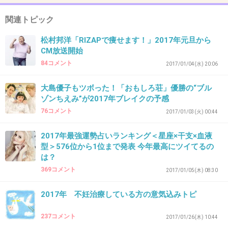
関連トピック
34. 匿名
2017/01/07(土) 16:08:22
松村邦洋「RIZAPで痩せます！」2017年元旦から
自分のところは振り替え休日があるみたい！
CM放送開始
+6
-14
84コメント
2017/01/04(水) 20:06
大島優子もツボった！「おもしろ荘」優勝の“ブル
ゾンちえみ”が2017年ブレイクの予感
35. 匿名
2017/01/07(土) 16:08:46
76コメント
2017/01/03(火) 00:44
日月祝日休みの私、月曜日が祝日が多くて休み
が少なかったけど今年は沢山休めそう。
2017年最強運勢占いランキング＜星座×干支×血液
型＞576位から1位まで発表 今年最高にツイてるの
+25
-4
は？
369コメント
2017/01/05(木) 08:30
2017年 不妊治療している方の意気込みトピ
36. 匿名
2017/01/07(土) 16:09:04
シフトな上に、私より先に勤務し出した主婦が
237コメント
2017/01/26(木) 10:44