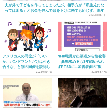
18. 匿名
2017/01/07(土) 16:04:29
夫が外で子どもを作ってしまったが、相手方が「私生児にな
それくらいで絶望とかｗ
っては困る」とお金を包んで頭を下げに来ても応じず、晩年
まで離婚に応じなかった親戚の話→「一生復讐になる」「こ
2026年8月7日
+241
-67
れ本人幸せなの？」
19. 匿名
2017/01/07(土) 16:04:35
つらい
アメリカ人の同僚が「いい
NHK職員が出演者から性被害
+23
-14
か、バンドマンとだけは付き
→異動求めるも3年認められ
合うな」と別の同僚を説得し
ずPTSDに…加害者側の“釈
ており、そこにフランス人と
明”にコラムニスト「納得がい
2026年8月7日
2026年8月7日
20. 匿名
イタリア人も参戦した結果こ
2017/01/07(土) 16:04:42
かない」一方で組織体制の問
うなった
題点も指摘
接客業なので関係ありません。
+335
-20