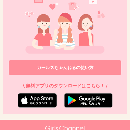
+53
-8
43. 匿名
2017/01/07(土) 16:13:40
私的に年休で振り替え休日。
+8
-1
ガールズちゃんねるの使い方
44. 匿名
2017/01/07(土) 16:13:41
\ 無料アプリのダウンロードはこちら！ /
土曜日は休日ではないからね。それで振替求め
るのもどうよ、と平日休みの者は思ってる
+139
-20