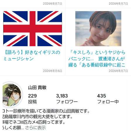
孝行だと思っていたのに」
2026年8月7日
2026年8月7日
27. 匿名
2017/01/07(土) 16:06:07
私立高校で働いてる友人が
私は土曜日休みになるから嬉しいと言っててち
ょっと羨ましく感じた
【語ろう】好きなイギリスの
「キスしろ」というヤジから
ミュージシャン
パニックに… 渡邊渚さんが
でもよく考えたら普段は週休1日なんだよね
綴る「ある番組収録中に起こ
ったフラッシュバック」
+130
-5
2026年8月6日
2026年8月7日
28. 匿名
2017/01/07(土) 16:07:17
祝日仕事だから関係なし！
+148
-8