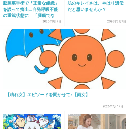
脳腫瘍手術で「正常な組織」
肌のキレイさは、やはり遺伝
21. 匿名
2017/01/07(土) 16:04:45
を誤って摘出…自発呼吸不能
だと思いませんか？
の重篤状態に 「腫瘍でな
2016年がシルバーウィーク、クリスマス三連休
い」結果出ても“勘違い”で摘
2026年8月7日
2026年8月7日
で恵まれすぎたね
出継続 通常の生活送ってい
その反動が2017年に来るのか
た患者が手足も動かず 京大
病院
でも接客業の自分には朗報です
当時中学生だった前回のシルバーウィークでは
次のシルバーウィークは大学生だから旅行行く
とかウキウキしてたけど現実は大学行くお金も
旅行行くお金もなく終電ギリギリまで仕事でし
た
【晴れ女】エピソードを聞かせて♪【雨女】
+315
-10
2026年7月17日
22. 匿名
2017/01/07(土) 16:05:19