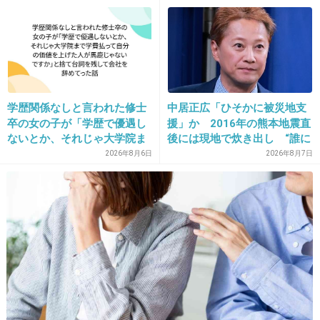
16. 匿名
2017/01/07(土) 16:04:21
学歴関係なしと言われた修士
中居正広「ひそかに被災地支
つらい
卒の女の子が「学歴で優遇し
援」か 2016年の熊本地震直
ないとか、それじゃ大学院ま
後には現地で炊き出し “誰に
+16
-12
で学費払って自分の価値を上
も知られなくて良い”と、むし
2026年8月6日
2026年8月7日
げた人が馬鹿じゃないです
ろ強まる福祉活動への思い
か」と捨て台詞を残し会社を
辞めてった
17. 匿名
2017/01/07(土) 16:04:25
去年から言われてたよね
+104
-4