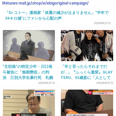
29. 匿名
2017/01/07(土) 16:07:27
「Dr.コトー」漫画家「体重の減少が止まりません」“半年で
39キロ減”にファンから心配の声
派遣にはありがたい
2026年8月7日
+59
-10
30. 匿名
2017/01/07(土) 16:07:40
小学生中学生の子供がいるので休みが少ないほ
“主犯格”の特定少年・川口侑
「年と言ったらそれまでだ
うがいい
斗被告に「無期懲役」の判
が…」〝ふっくら激変〟GLAY
決 江別大学生暴行死 札幌
TERU、55歳姿に「人として
+189
-16
地裁
好きすぎる」「TERUさんに
2026年8月7日
2026年8月7日
は見えない」「分からなかっ
た」
31. 匿名
2017/01/07(土) 16:07:50
祝日休みじゃないから嬉しい！