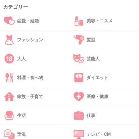
カテゴリー
38. 匿名
2017/01/07(土) 16:10:22
土曜に被る祝日のときは前後の週どちらかの水曜に休める
恋愛・結婚
美容・コスメ
ようにしようよー
+12
-16
ファッション
髪型
大人
芸能人
39. 匿名
2017/01/07(土) 16:11:37
病院で介護の仕事だから特に関係ないや
料理・食べ物
ダイエット
+70
-2
家族・子育て
医療・健康
40. 匿名
2017/01/07(土) 16:13:01
生活
仕事
月給制の社員ども休みが減ってガタガタいって
んなや
実況
テレビ・CM