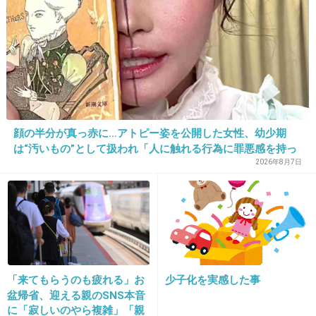
出典：up.gc-img.net
シルバーウィークとか何それ？状態ｗ
+250
-2
顔の半分が真っ赤に…アトピー姿を公開した女性、幼少期
は“汚いもの”として扱われ「人に触れる行為に罪悪感を持っ
25. 匿名
2017/01/07(土) 16:05:47
ていた」
2026年8月7日
祝日とか関係ないシフト制ー！
+208
-9
26. 匿名
2017/01/07(土) 16:06:05
「来てもらうのも疲れる」お
少子化を実感した事
専業主婦には嬉しいな
盆帰省、迎える親のSNS本音
に「寂しいのやら複雑」「親
+147
-56