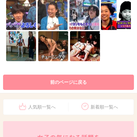
前のページに戻る
人気順一覧へ
新着順一覧へ