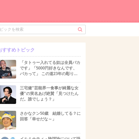
おすすめトピック
「タトゥー入れてる奴は全員バカ
です」「5000円好きなんです、
バカって」 この道23年の彫り...
三宅健”芸能界一食事が綺麗な女
優”の実名あげ絶賛「見つけたん
だ。誰でしょう？」
さかなクン50歳 結婚してる？に
回答「幸せだな～」
イルミナティ・陰謀論について語