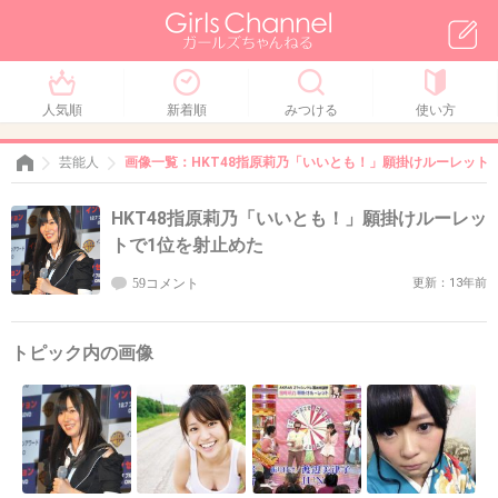
人気順
新着順
みつける
使い方
芸能人
画像一覧：HKT48指原莉乃「いいとも！」願掛けルーレット
HKT48指原莉乃「いいとも！」願掛けルーレッ
トで1位を射止めた
59コメント
更新：13年前
トピック内の画像