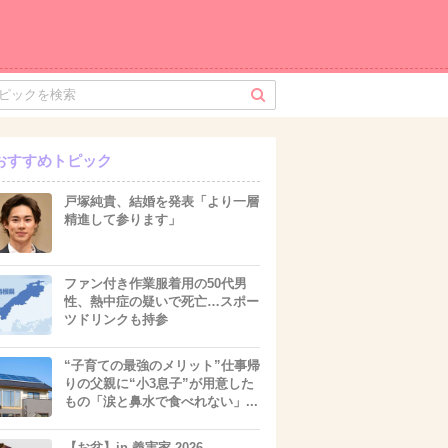
おすすめトピック
戸塚純貴、結婚を発表「より一層
精進して参ります」
ファン付き作業服着用の50代男
性、熱中症の疑いで死亡…スポー
ツドリンクも持参
“子育ての最強のメリット”仕事帰
りの父親に“小3息子”が用意した
もの「涙と鼻水で食べれない」...
【お盆】in 義実家 2026