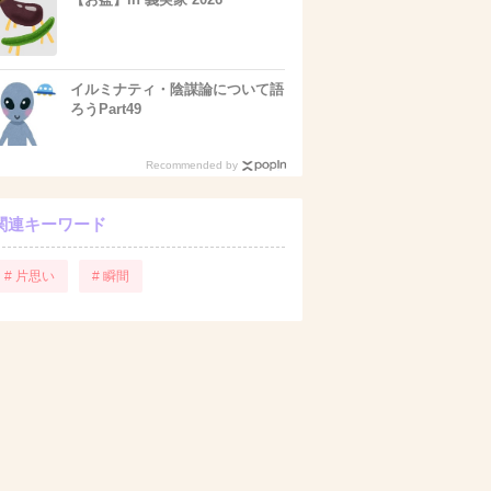
イルミナティ・陰謀論について語
ろうPart49
Recommended by
関連キーワード
# 片思い
# 瞬間