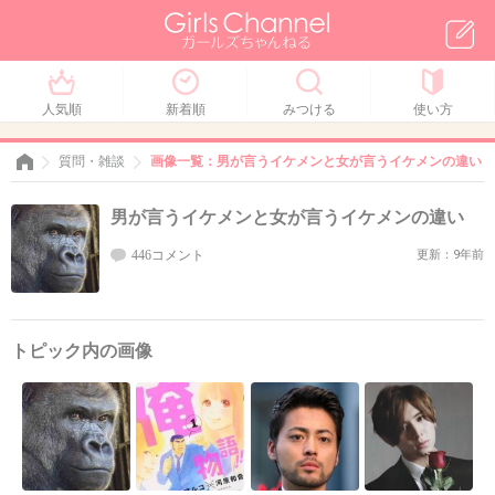
人気順
新着順
みつける
使い方
質問・雑談
画像一覧：男が言うイケメンと女が言うイケメンの違い
男が言うイケメンと女が言うイケメンの違い
446コメント
更新：9年前
トピック内の画像