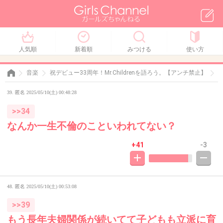
人気順
新着順
みつける
使い方
音楽
祝デビュー33周年！Mr.Childrenを語ろう。【アンチ禁止】
コ
39. 匿名 2025/05/10(土) 00:48:28
>>34
なんか一生不倫のこといわれてない？
+41
-3
48. 匿名
2025/05/10(土) 00:53:08
>>39
もう長年夫婦関係が続いてて子どもも立派に育