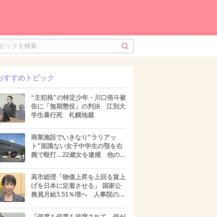
おすすめトピック
“主犯格”の特定少年・川口侑斗被
告に「無期懲役」の判決 江別大
学生暴行死 札幌地裁
商業施設でいきなり”ラリアッ
ト”面識ない女子中学生の顎を右
腕で殴打…22歳女を逮捕 他の...
高市総理「物価上昇を上回る賃上
げを日本に定着させる」 国家公
務員月給3.51％増へ 人事院の...
「何度も何度も追突されて…何が