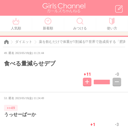
人気順
新着順
みつける
使い方
ダイエット
薬を飲むだけで体重が1割減る!? 世界で急成長する「肥
49. 匿名 2023/05/19(金) 11:21:44
食べる量減らせデブ
+11
-0
53. 匿名
2023/05/19(金) 11:24:49
>>49
うっせーばーか
+1
-3