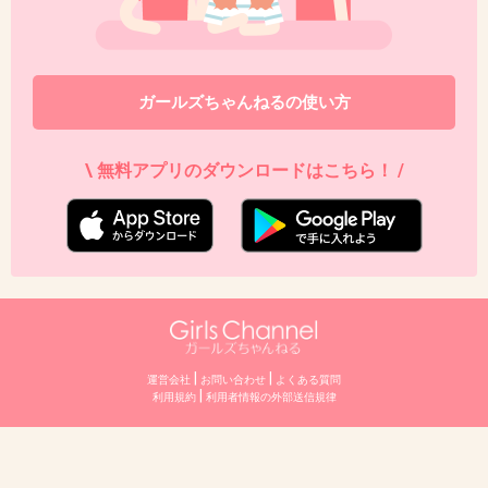
ガールズちゃんねるの使い方
\ 無料アプリのダウンロードはこちら！ /
|
|
運営会社
お問い合わせ
よくある質問
|
利用規約
利⽤者情報の外部送信規律