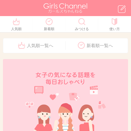
人気順
新着順
みつける
使い方
人気順一覧へ
新着順一覧へ