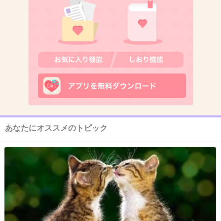
1件の返信
+124
-0
12. 匿名
2026/07/08(水) 20:39:34
>>1
清々しい！
+2
-15
あなたにオススメのトピック
13. 匿名
2026/07/08(水) 20:39:45
まあお前が不意打ち攻撃しなかったら、ホルム
ズ海峡は解放されてたしあるゆる物の値上げも
なかったんだがな
+246
-0