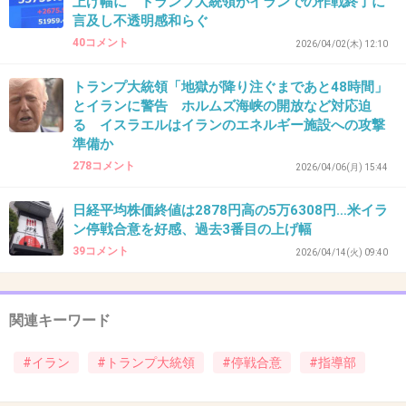
上げ幅に トランプ大統領がイランでの作戦終了に
1件の返信
言及し不透明感和らぐ
+9
-1
40コメント
2026/04/02(木) 12:10
トランプ大統領「地獄が降り注ぐまであと48時間」
とイランに警告 ホルムズ海峡の開放など対応迫
45. 匿名
2026/07/08(水) 20:48:02
る イスラエルはイランのエネルギー施設への攻撃
>>16
準備か
278コメント
掠って血も出てたのにね
2026/04/06(月) 15:44
憎まれっ子世に憚るってトランプのこと言うん
日経平均株価終値は2878円高の5万6308円…米イラ
だなって感じ
ン停戦合意を好感、過去3番目の上げ幅
39コメント
2026/04/14(火) 09:40
+36
-0
関連キーワード
46. 匿名
2026/07/08(水) 20:48:24
#イラン
#トランプ大統領
#停戦合意
#指導部
NATO加盟国はイラン戦争は実質アメリカの敗北と認識して
るけど交渉を優位に進めるためにトランプの前ではおだて