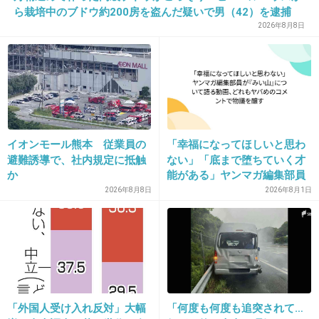
+31
-1
ら栽培中のブドウ約200房を盗んだ疑いで男（42）を逮捕
自宅からは約300房を発見【岡山】
2026年8月8日
39. 匿名
2026/07/08(水) 20:46:43
お互い老害に悩まされてるね国民は。
特にトランプはノーベル平和賞が欲しくてまあ介入したが
る。他の国に口出すのも手を出すのも混乱にしかならない
からやめてほしい
イオンモール熊本 従業員の
「幸福になってほしいと思わ
避難誘導で、社内規定に抵触
ない」「底まで堕ちていく才
+5
-0
か
能がある」ヤンマガ編集部員
が『みいちゃんと山田さん』
2026年8月8日
2026年8月1日
について語る動画、どれもヤ
バめのコメントで物議を醸す
40. 匿名
2026/07/08(水) 20:46:47
>>1
プーチンや習近平に世界任すのは危ないよ
+7
-1
「外国人受け入れ反対」大幅
「何度も何度も追突されて…