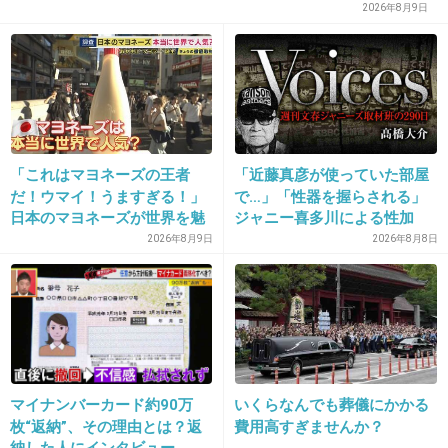
2026年8月9日
29. 匿名
2026/07/08(水) 20:44:06
自分もくずじゃん。他国の市民の命を奪って。
この人はノーベル平和賞なんて貰える訳ない
よ。
+102
-1
「これはマヨネーズの王者
「近藤真彦が使っていた部屋
だ！ウマイ！うますぎる！」
で…」「性器を握らされる」
日本のマヨネーズが世界を魅
ジャニー喜多川による性加
30. 匿名
2026/07/08(水) 20:44:14
了 「ソース類」の輸出額が
害、語り始めた被害者たち
2026年8月9日
2026年8月8日
過去最高を更新 人気の裏に
《徹底取材の裏側》
>>1
は卵黄のコク
世界には警察官必要だよ。
+4
-1
マイナンバーカード約90万
いくらなんでも葬儀にかかる
31. 匿名
2026/07/08(水) 20:44:23
枚“返納”、その理由とは？返
費用高すぎませんか？
あの時の銃弾ちゃんと当たればよかったのに
納した人にインタビュー