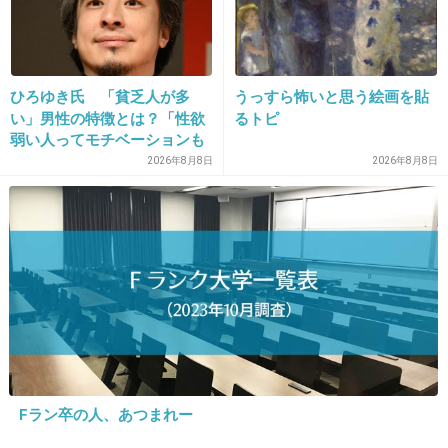
27. 匿名
2026/07/08(水) 20:43:43
この人、愚か者とかも言ってたけど
ひろゆき氏 「貧乏人が多
うっすら怖いと思う絵画を貼
い」男性の特徴とは？「性欲
るトピ
クズも愚か者もお前だよ
弱い人ってモチベーションも
低いので貧乏人多い」
2026年8月8日
2026年8月8日
すごいないろいろと
+85
-0
28. 匿名
2026/07/08(水) 20:43:51
お前がおかしいよね？
+54
-0
Fラン卒の人、あつまれー