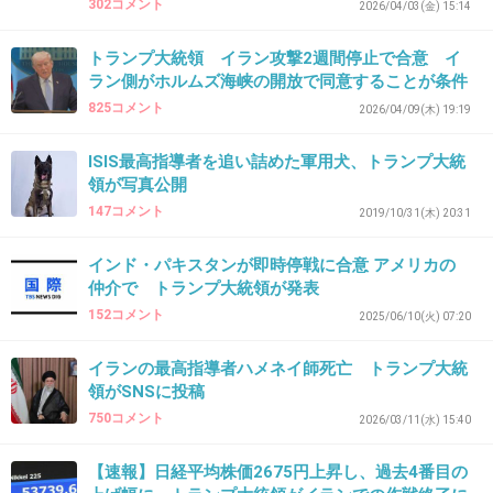
+12
-0
302コメント
2026/04/03(金) 15:14
トランプ大統領 イラン攻撃2週間停止で合意 イ
ラン側がホルムズ海峡の開放で同意することが条件
43. 匿名
2026/07/08(水) 20:47:13
825コメント
2026/04/09(木) 19:19
>>15
ISIS最高指導者を追い詰めた軍用犬、トランプ大統
がる子達は昔はプーチンも大好きだったよ笑
領が写真公開
147コメント
2019/10/31(木) 20:31
3件の返信
+24
-0
インド・パキスタンが即時停戦に合意 アメリカの
仲介で トランプ大統領が発表
152コメント
2025/06/10(火) 07:20
44. 匿名
2026/07/08(水) 20:47:56
イランの最高指導者ハメネイ師死亡 トランプ大統
ローマ教皇は同じアメリカ人として説得できないか頑張っ
領がSNSに投稿
ているようだが、トランプはもう人の言うことを聞かない
750コメント
2026/03/11(水) 15:40
人だからね。
【速報】日経平均株価2675円上昇し、過去4番目の