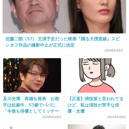
味あるの？
+19
-1
佐藤二朗（57） 主演予定だった映画『踊る大捜査線』スピ
36. 匿名
2026/07/08(水) 20:45:28
ンオフ作品の撮影中止が正式に決定
あーあ、
2026年8月8日
将来の和平交渉無理じゃんw
どーやって終わらすのさ
戦争ちかないよ
年内のガソリン価格爆上がりじゃん
どーすんの？ あめも爆上がり ヨーロッパも爆上がり
1件の返信
及川光博 再婚を発表 お相
【正直】演技派と言われてる
手は妊娠中、57歳でパパに
けど、私は演技が苦手な俳
+7
-0
「今後も俳優としてミッチー
優・女優
として精進」
2026年8月8日
2026年8月8日