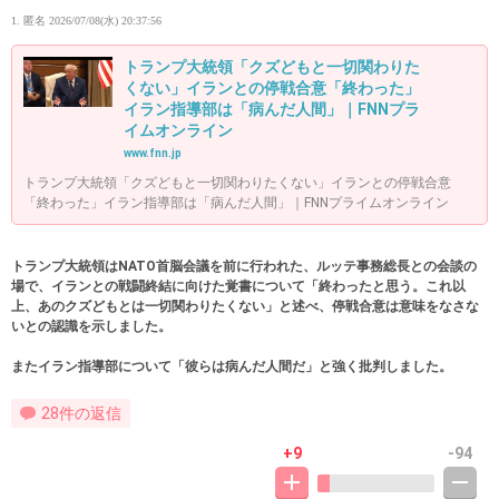
1. 匿名
2026/07/08(水) 20:37:56
トランプ大統領「クズどもと一切関わりた
くない」イランとの停戦合意「終わった」
イラン指導部は「病んだ人間」｜FNNプラ
イムオンライン
www.fnn.jp
トランプ大統領「クズどもと一切関わりたくない」イランとの停戦合意
「終わった」イラン指導部は「病んだ人間」｜FNNプライムオンライン
トランプ大統領はNATO首脳会議を前に行われた、ルッテ事務総長との会談の
場で、イランとの戦闘終結に向けた覚書について「終わったと思う。これ以
上、あのクズどもとは一切関わりたくない」と述べ、停戦合意は意味をなさな
いとの認識を示しました。
またイラン指導部について「彼らは病んだ人間だ」と強く批判しました。
28件の返信
+9
-94