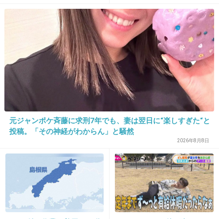
が話題
20. 匿名
2026/07/08(水) 20:41:26
7件の返信
+5
-86
21. 匿名
2026/07/08(水) 20:41:31
元ジャンポケ斉藤に求刑7年でも、妻は翌日に“楽しすぎた“と
>>1
投稿。「その神経がわからん」と騒然
自己紹介乙乙乙
2026年8月8日
+9
-2
22. 匿名
2026/07/08(水) 20:41:39
じゃあ本気で再開しないと