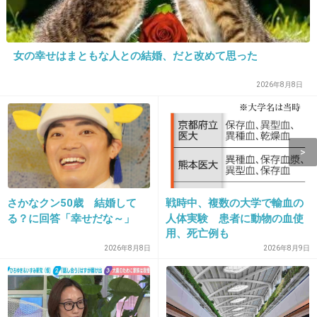
14. 匿名
2026/07/08(水) 20:39:47
女の幸せはまともな人との結婚、だと改めて思った
あなたも大概やで
2026年8月8日
+88
-0
15. 匿名
2026/07/08(水) 20:40:12
あれ？ガルちゃんで大人気じゃなかったっけ、
この人？？
さかなクン50歳 結婚して
戦時中、複数の大学で輸血の
る？に回答「幸せだな～」
人体実験 患者に動物の血使
用、死亡例も
8件の返信
2026年8月8日
2026年8月9日
+40
-10