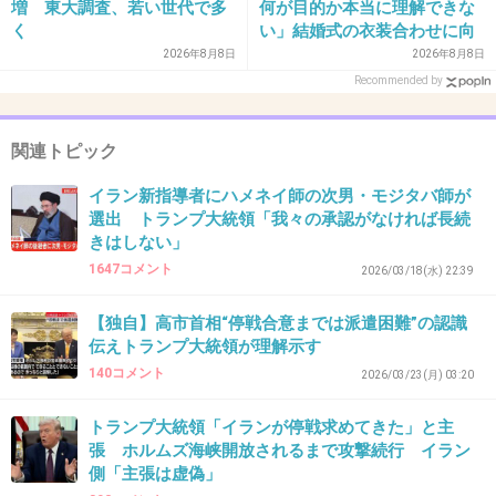
増 東大調査、若い世代で多
何が目的か本当に理解できな
く
い」結婚式の衣装合わせに向
かっていた夫婦が直面した
2026年8月8日
2026年8月8日
41. 匿名
2026/07/08(水) 20:46:54
「死の恐怖」東名高速で続い
Recommended by
「認知検査は３回した。３回とも全く問題ないと医者に言
た約1.7キロの追突＝静岡
われている」とトランプは言っていた
関連トピック
3件の返信
イラン新指導者にハメネイ師の次男・モジタバ師が
+3
-4
選出 トランプ大統領「我々の承認がなければ長続
きはしない」
1647コメント
2026/03/18(水) 22:39
42. 匿名
2026/07/08(水) 20:47:11
【独自】高市首相“停戦合意までは派遣困難”の認識
>>36
伝えトランプ大統領が理解示す
そもそも最初に最高責任者をぶち殺したから交
140コメント
2026/03/23(月) 03:20
渉なんかまとまるわけないんだよ
トランプ大統領「イランが停戦求めてきた」と主
張 ホルムズ海峡開放されるまで攻撃続行 イラン
1件の返信
側「主張は虚偽」