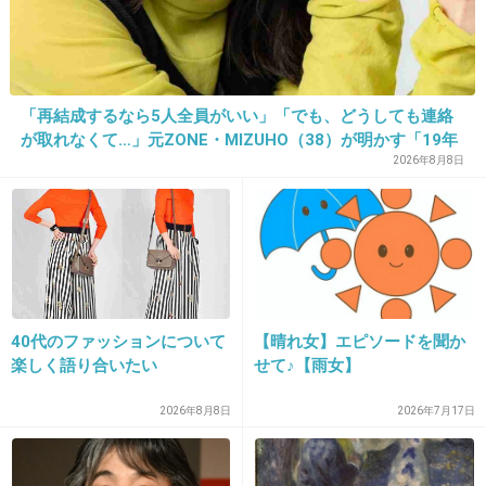
25. 匿名
2026/07/08(水) 20:43:03
>>7
「再結成するなら5人全員がいい」「でも、どうしても連絡
そういやトランプがタコ踊りしてたのもYMCAだったねw
が取れなくて…」元ZONE・MIZUHO（38）が明かす「19年
ぶりに芸能界復帰」した本当の理由
2026年8月8日
+7
-0
26. 匿名
2026/07/08(水) 20:43:08
>>1
うーん、イランは折れなかったんだね。
40代のファッションについて
【晴れ女】エピソードを聞か
じゃあ勝ちかな
楽しく語り合いたい
せて♪【雨女】
2026年8月8日
2026年7月17日
1件の返信
+27
-0