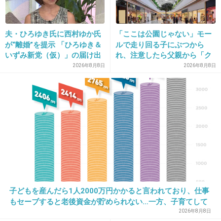
夫・ひろゆき氏に西村ゆか氏
「ここは公園じゃない」モー
が“離婚”を提示 「ひろゆき＆
ルで走り回る子にぶつから
いずみ新党（仮）」の届け出
れ、注意したら父親から「ク
を知らされず激怒「信頼関係
ソババア」の暴言。「子ども
2026年8月8日
2026年8月8日
16. 匿名
2026/07/08(水) 20:40:16
が保てない状態で夫婦を続け
だから多めに見ろ」を強要し
るのは無理」
てくる人物とは
何回か、○されかけているのに
生き延びてるよね😅
4件の返信
+92
-0
17. 匿名
2026/07/08(水) 20:40:17
子どもを産んだら1人2000万円かかると言われており、仕事
もセーブすると老後資金が貯められない…一方、子育てして
そんなこと言ってもイスラエルになんか言われ
いない人は潤沢な資金で悠々老後だと歪んでいるのでは？→
2026年8月8日
たらまだ続けるんでしょ？