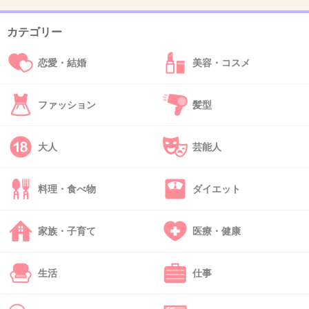
とくでしょう
とか身も蓋もないレポート書かれててほんとうに生き恥お
カテゴリー
じいちゃんだなと思いました
裸の王様を体現しすぎ
恋愛・結婚
美容・コスメ
+7
-0
ファッション
髪型
47. 匿名
2026/07/08(水) 20:48:30
大人
芸能人
>>4
イランもあれだしウクライナもああだし、火中
料理・食べ物
ダイエット
の栗を拾うのは御免だって人も多そうだよね
+51
-0
家族・子育て
医療・健康
生活
仕事
48. 匿名
2026/07/08(水) 20:48:41
>>1