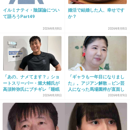
+59
-0
イルミナティ・陰謀論につい
婚活で結婚した人、幸せです
て語ろうPart49
か？
34. 匿名
2026/07/08(水) 20:45:00
2026年8月8日
2026年8月8日
>>20
これ本気にしてる人、いるの？
単なる、大風呂敷なお世辞でしょ。
トランプなんて、この位言わないと
イタリアの大統領みたく、目をつけられると
「あの、ナメてます？」ショ
「ギャラも一年目になりまし
面倒くさいじゃない。
ートスリーパー・堀大輔氏が
た」。アジアン解散→ピン芸
高須幹弥氏にブチギレ「睡眠
人になった馬場園梓が直面し
+60
-8
不足の人＝キレやすい」SNS
た現実、そして携える芸人と
2026年8月8日
2026年8月9日
で物議
しての矜持
35. 匿名
2026/07/08(水) 20:45:13
たまにこの人変な人形みたいな踊りするけど意