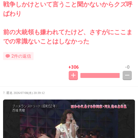
戦争しかけといて言うこと聞かないからクズ呼
ばわり
前の大統領も嫌われてたけど、さすがにここま
での常識ないことはしなかった
2件の返信
+306
-0
7. 匿名
2026/07/08(水) 20:39:12