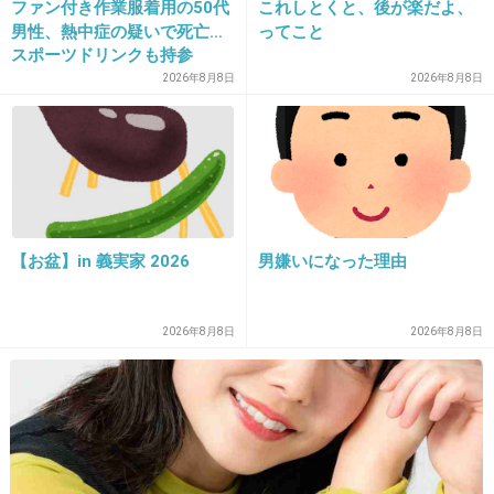
港だけじゃなくいろいろ破壊して回ろう
ファン付き作業服着用の50代
これしとくと、後が楽だよ、
男性、熱中症の疑いで死亡…
ってこと
+1
-2
スポーツドリンクも持参
2026年8月8日
2026年8月8日
23. 匿名
2026/07/08(水) 20:41:51
当初からイランとの合意に数年掛かると思われてる
+5
-0
【お盆】in 義実家 2026
男嫌いになった理由
24. 匿名
2026/07/08(水) 20:42:46
2026年8月8日
2026年8月8日
いっさい関わりたくないって所で佐藤二朗を思
い出しw
1件の返信
+23
-1