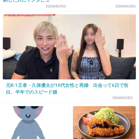
2026年8月9日
2026年8月8日
2件の返信
+53
-4
32. 匿名
2026/07/08(水) 20:44:38
人格に問題があるよね
+42
-0
元K-1王者・久保優太が10代女性と再婚 出会って6日で告
白、半年でのスピード婚
2026年8月8日
33. 匿名
2026/07/08(水) 20:44:42
アメリカ人は早くこいつをなんとかしないとで
しょ。今度はスペインに喧嘩売ってヤバすぎだ
ろ。