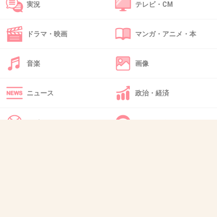
実況
テレビ・CM
着々と外堀を埋められていくシナ発狂
+2
-2
ドラマ・映画
マンガ・アニメ・本
音楽
画像
49. 匿名
2026/07/08(水) 20:50:40
>>41
ニュース
政治・経済
認知歪んた人が「オレは歪んでない」
アル中の「オレは酔ってない」
スポーツ
IT・インターネット
+11
-2
犬・猫・動物
質問・雑談
50. 匿名
2026/07/08(水) 20:51:14
クズどもは英語でなんて言うんですか
1件の返信