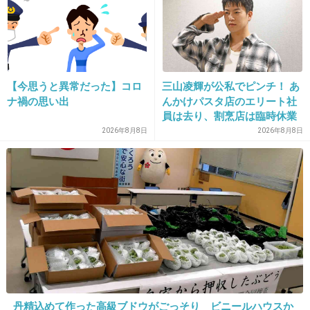
37. 匿名
2026/07/08(水) 20:45:50
>>1
イランが民主化運動武力で弾圧して多く犠牲になってるか
ら、
イランにも問題あると思うよ。
【今思うと異常だった】コロ
三山凌輝が公私でピンチ！ あ
ナ禍の思い出
んかけパスタ店のエリート社
2件の返信
員は去り、割烹店は臨時休業
2026年8月8日
2026年8月8日
+5
-4
38. 匿名
2026/07/08(水) 20:46:00
>>1
アメリカ人を濃縮したのがトランプなんだろう
ね
1件の返信
丹精込めて作った高級ブドウがごっそり ビニールハウスか