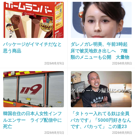
様々な意見
+51
-3
18. 匿名
2026/07/08(水) 20:40:22
パッケージがイマイチだなと
ダレノガレ明美、午前3時起
この認知症のおじさんに危機感を持たないアメ
思う商品
床で被災地炊き出しへ 7種
リカが訳わからん
類のメニューも公開 大量物
資とともに
2026年8月9日
2026年8月8日
+126
-2
19. 匿名
2026/07/08(水) 20:40:25
早く死ね
韓国在住の日本人女性インフ
「タトゥー入れてる奴は全員
+38
-3
ルエンサー ライブ配信中に
バカです」「5000円好きなん
死亡
です、バカって」 この道23
年の彫り師YouTuberの動画
2026年8月5日
2026年8月8日