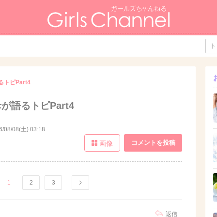
トピPart4
が語るトピPart4
6/08/08(土) 03:18
コメントを投稿
画像
1
2
3
返信