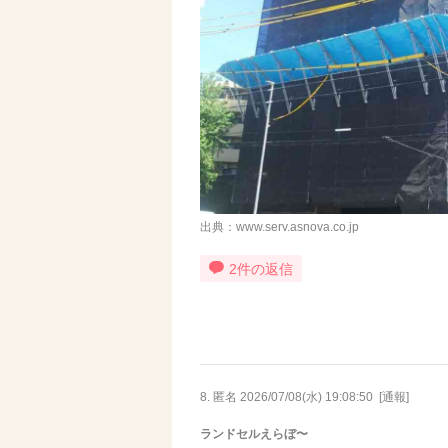
出典：www.serv.asnova.co.jp
2件の返信
8. 匿名
2026/07/08(水) 19:08:50
[
通報
]
ランドセルえらぼ〜