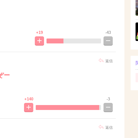
+19
-43
返信
ぞー
+140
-3
返信