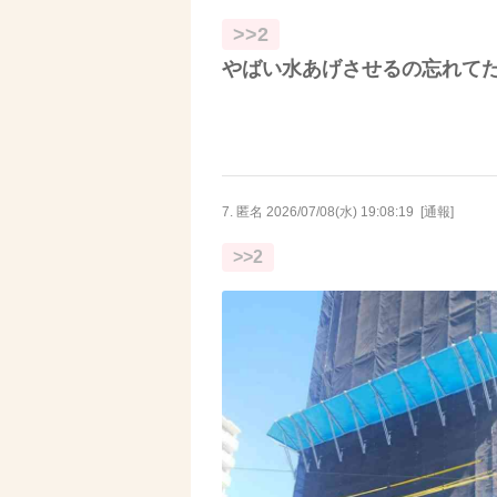
>>2
やばい水あげさせるの忘れて
7. 匿名
2026/07/08(水) 19:08:19
[
通報
]
>>2