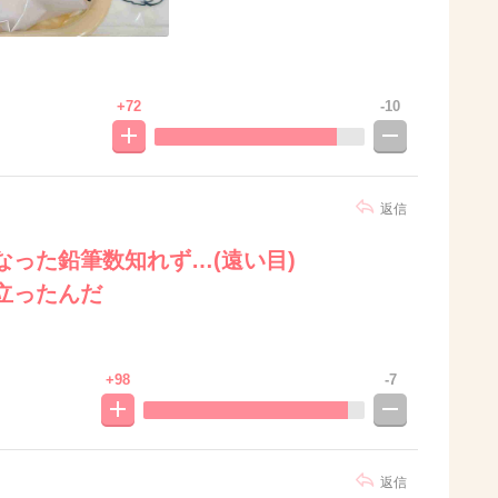
+72
-10
返信
った鉛筆数知れず…(遠い目)
立ったんだ
+98
-7
返信