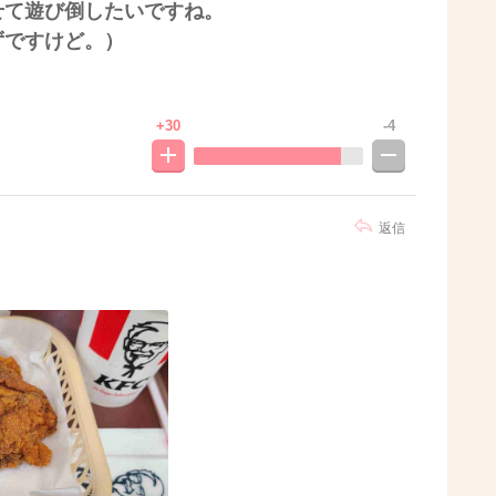
せて遊び倒したいですね。
ずですけど。）
+30
-4
返信