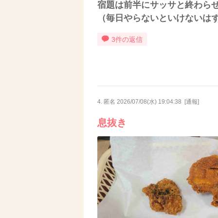
宿題は前半にサッサと終わら
（毎日やらないといけないは
3件の返信
4. 匿名
2026/07/08(水) 19:04:38
[
通報
]
息抜き